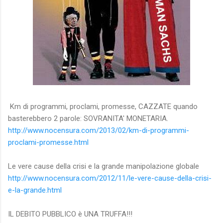
Km di programmi, proclami, promesse, CAZZATE quando
basterebbero 2 parole: SOVRANITA' MONETARIA.
http://www.nocensura.com/2013/02/km-di-programmi-
proclami-promesse.html
Le vere cause della crisi e la grande manipolazione globale
http://www.nocensura.com/2012/11/le-vere-cause-della-crisi-
e-la-grande.html
IL DEBITO PUBBLICO è UNA TRUFFA!!!