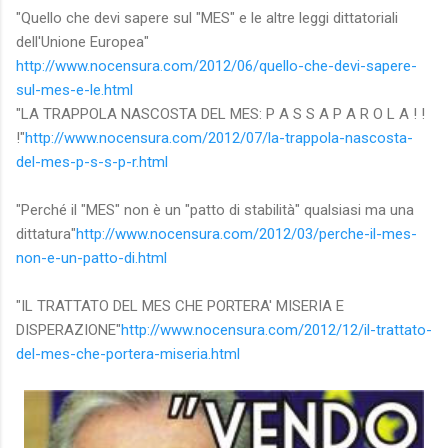
"Quello che devi sapere sul "MES" e le altre leggi dittatoriali
dell'Unione Europea"
http://www.nocensura.com/2012/06/quello-che-devi-sapere-
sul-mes-e-le.html
"LA TRAPPOLA NASCOSTA DEL MES: P A S S A P A R O L A ! !
!"
http://www.nocensura.com/2012/07/la-trappola-nascosta-
del-mes-p-s-s-p-r.html
"Perché il "MES" non è un "patto di stabilità" qualsiasi ma una
dittatura"
http://www.nocensura.com/2012/03/perche-il-mes-
non-e-un-patto-di.html
"IL TRATTATO DEL MES CHE PORTERA' MISERIA E
DISPERAZIONE"
http://www.nocensura.com/2012/12/il-trattato-
del-mes-che-portera-miseria.html