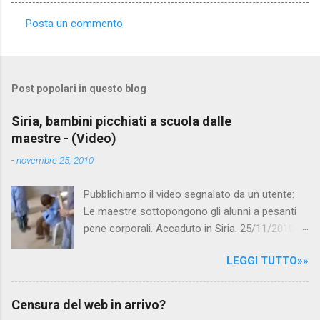
Posta un commento
C
o
m
Post popolari in questo blog
m
e
Siria, bambini picchiati a scuola dalle
maestre - (Video)
n
t
-
novembre 25, 2010
i
Pubblichiamo il video segnalato da un utente:
Le maestre sottopongono gli alunni a pesanti
pene corporali. Accaduto in Siria. 25/11/2010
questa mattina il celebre programma TV di
LEGGI TUTTO»»
Canale 5 "Forum" si è interessato al caso,
interpellando prontamente l'ambasciata siriana,
per fare luce sulla vicenda: è emerso che il
Censura del web in arrivo?
filmato, di cui le autorità siriane erano a