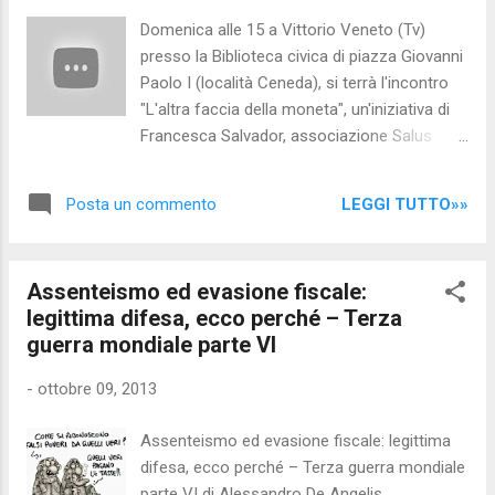
il reato e fa cessare l’esecuzione della
Domenica alle 15 a Vittorio Veneto (Tv)
condanna e le pene accessorie”. Ovviamente
presso la Biblioteca civica di piazza Giovanni
per il leader del Pdl resterebbero in piedi gli
Paolo I (località Ceneda), si terrà l'incontro
altri procedimenti in corso, a cominciare
"L'altra faccia della moneta", un'iniziativa di
da Ruby, per tipo di reato ed entità della
Francesca Salvador, associazione Salus
pena. Per quanto riguarda il processo
Bellatrix. Video di Treviso 24
Mediaset, Berlusconi potrebbe cavarsela
anche in caso di indulto, nonostante
LEGGI TUTTO»»
Posta un commento
solitamente cancelli la pena principale ma
non quell...
Assenteismo ed evasione fiscale:
legittima difesa, ecco perché – Terza
guerra mondiale parte VI
-
ottobre 09, 2013
Assenteismo ed evasione fiscale: legittima
difesa, ecco perché – Terza guerra mondiale
parte VI di Alessandro De Angelis