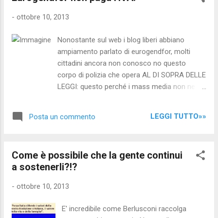
ben 80 pagine che elenca i danni alle
-
ottobre 10, 2013
infrastrutture, i furti di reperti archeologici e i
prestiti forzosi che la Germania nazista
Nonostante sul web i blog liberi abbiano
avrebbe causato e imposto alla Grecia dal
ampiamento parlato di eurogendfor, molti
1941 al 1945. Il rapporto governativo non fa il
cittadini ancora non conosco no questo
totale dei danni e non mette nero su bianco il
corpo di polizia che opera AL DI SOPRA DELLE
totale della cifra da chiedere, ma solo per le
LEGGI: questo perché i mass media non ne
infrastrutture danneggiate il partigiano Manolis
hanno mai parlato! Per conoscere nel
Glezos, l’eroe greco della Resistenza che
dettaglio la questione, o scaricare il "trattato
ammainò la bandiera nazista dal Partenone
LEGGI TUTTO»»
Posta un commento
di Velsen", rimandiamo a questo articolo
nel 1941,e ora membro del Parlamento, ha
Invitiamo tutti i nostri lettori a divulgare questo
parlato di 220 miliardi di d...
articolo, premurandovi di chiedere ai vs
Come è possibile che la gente continui
contatti di fare altrettanto; condividetelo nei
a sostenerli?!?
'gruppi' che frequentate e se gestite
pagine/blog, ripubblicatelo! Il corpo di polizia
-
ottobre 10, 2013
sovranazionale eurogendfor è stato creato
appositamente per gestire le sommosse, le
E' incredibile come Berlusconi raccolga
rivolte, che avranno luogo quando la povertà