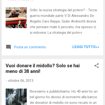
per cui il nuovo governo serbo ha fallito
nell’adozione rapida di politiche di
Grillo: la nuova strategia del potere? - Terza
promozione della fiducia nel suo sistema
guerra mondiale parte V Di Alessandro De
monetario e che ristabilissero la stabilità
Angelis Caro Beppe, Giulio Andreotti diceva
fiscale post elettorale”. Il giudizio negativo di
che pensare male è peccato, ma spesso ci
S&P arriva a poco più da una settimana
si indovina. La strategia del potere
dall’insediamento del nuovo esecutivo
dell'oligarchia bancaria che ha imposto la
nazionalista moderato a Belgrado, guidato
dittatura in Europa, esautorando gli stati dal
dal premier socialista Ivica Dacic, in tandem
LEGGI TUTTO»»
Posta un commento
prendere decisioni politiche che oggi
con il Partito progressista serbo (Sns) ...
passano attraverso la commissione europea
e la BCE, parte da lontano ed è stato
Vuoi donare il midollo? Solo se hai
strategicamente pianificata in ogni suo
meno di 38 anni!
dettaglio. Ciò nonostante prima dell'entrata
in campo di Grillo questa strategia stava
-
ottobre 06, 2013
seriamente rischiando di saltare, in quanto
dopo varia legislature, fatti di finte
Riceviamo e pubblichiamo: Ho 40 anni ho un
contrapposizioni tra centrodestra e
bel giorno ho deciso di iscrivermi alla banca
centrosinistra, dove i due contendenti si
dei donatori di midollo mi sono recato in un