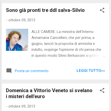
super-sconto da 98 miliardi a 2,5 e infine a
Sono già pronti tre ddl salva-Silvio
611 milioni di euro; La sede della fondazione
Vedrò a Luglio è stata perquisita dalla
-
ottobre 09, 2013
Guardia di Finanza per verificare la
correttezza di alcuni finanziamenti ricevuti
ALLE CAMERE. La ministra dell’Interno
CHE SENSO HA, ORMAI, CHIUDERE LA
Annamaria Cancellieri, che per prima, a
FONDAZIONE? Nessuno, visto che ormai la
giugno, lanciò la proposta di amnistia e
"rete" di contatti e relazioni è tessuta: il
indulto, respinge l’opinione di chi pensa che
sodalizio è stato stretto. Letta ha nominato
in questo modo Silvio Berlusconi si potrebbe
ministri i membri di PD e PDL membri della
salvare dalla condanna per frode fiscale al
sua fondazione, lecito pensare che possa
processo Mediaset. “È una falsa idea, è il
essere un premio per la loro 'fedeltà'. Certo
LEGGI TUTTO»»
Posta un commento
Parlamento che decide per quali reati
non è che chiudendo 'Vedrò' le persone e le
prevedere l’amnistia e non è mai successo
lobby...
che si occupasse di reati finanziari”. Ma se
Domenica a Vittorio Veneto si svelano
non sarà così, a Berlusconi verrebbe
i misteri dell'euro
cancellata totalmente la pena per frode
fiscale, compresa l’interdizione dai pubblici
-
ottobre 09, 2013
uffici: l’amnistia, secondo il codice, “estingue