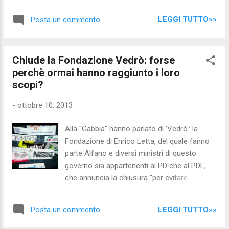
hanno fatto DIMINUIRE drasticamente i
Berlusconi ha sostenuto e avallato tutte le
consumi di carburante e fatto diminuire
tasse e le porcate Montiane, alcune delle
LEGGI TUTTO»»
Posta un commento
sensibilmente il gettito fiscale: (vedi link a
quali profondame...
fine articolo) gli italiani utilizzano la macchina
il meno possibile, lo stretto necessario: ma
Chiude la Fondazione Vedrò: forse
loro interperriti continuano ad aumentare le
perchè ormai hanno raggiunto i loro
accise! Roba da PAZZI... tra l'altro l'85% dei
scopi?
trasporti delle merci in Italia avviene su
gomma: pertanto ci sarà un aggravio dei
-
ottobre 10, 2013
costi che si ripercuoterà sul prezzo finale dei
prodotti, già ritoccati al rialzo dall'aumento
Alla "Gabbia" hanno parlato di 'Vedrò': la
dell'IVA; L'aumento delle accise, come
Fondazione di Enrico Letta, del quale fanno
l'aumento dell'IVA , oltre a bastonare gli
parte Alfano e diversi ministri di questo
italiani, ed in particolare chi già a stento
governo sia appartenenti al PD che al PDL,
arriva alla fine del mese, farà DIMINUIRE IL
che annuncia la chiusura "per evitare
GETTITO: pertanto in seguito probabilmente
situazioni di conflitto di interessi" essendo
istituiranno nuove tasse o faran...
FINANZIATA DA NUMEROSE LOBBY, tra cui
LEGGI TUTTO»»
Posta un commento
SISAL E LOTTOMATICA, ovvero due delle
famose "lobby" che hanno beneficiato del