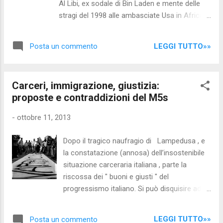
Al Libi, ex sodale di Bin Laden e mente delle
senza mai citare quelli esistenti e non
stragi del 1998 alle ambasciate Usa in Africa,
utilizzati. Inoltre potrebbero essere
ne è l'ultima prova. Preceduta dal naufragio a
facilmente riconvertite a carceri le numerose
Lampedusa del barcone salpato dal porto
caserme dismesse con la fine della leva
LEGGI TUTTO»»
Posta un commento
libico di Misurata. Quella tragedia e la cattura
obbligatoria, che sono abbandonate al
di Al Libi sembrano i prodomi di una nemesi
degrado; ne ha parlato il maresciallo Dom...
destinata a travolgere la Libia e a mettere in
Carceri, immigrazione, giustizia:
ginocchio l'Italia. Il primo a saperlo è
proposte e contraddizioni del M5s
l'amministratore delegato di Eni Paolo Scaroni,
alle prese con la drastica riduzione delle
-
ottobre 11, 2013
forniture di greggio libico precipitate dai
270mila barili giornalieri del dopo Gheddafi ai
Dopo il tragico naufragio di Lampedusa , e
meno di 60mila di oggi. Tre quarti del petrolio
la constatazione (annosa) dell’insostenibile
destinato all'Italia, quello che con Gheddafi
situazione carceraria italiana , parte la
garantiva il 23 per cento delle nostre
riscossa dei " buoni e giusti " del
importazioni, e oggi circa il 15 per cento,
progressismo italiano. Si può disquisire ad
sembra dunque svanito. Una perdita non da
infinitum su come e perché uno Stato ha il
poco per un'Italia perennemente sull'orlo della
diritto di regolamentare i flussi migratori,
crisi energetica...
LEGGI TUTTO»»
Posta un commento