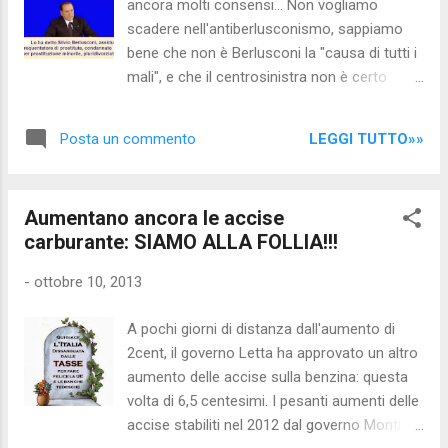
ancora molti consensi... Non vogliamo
in Europa sarà dilagante; la situazione attuale
scadere nell'antiberlusconismo, sappiamo
di crisi NON è NIENTE, rispetto a quello che
bene che non è Berlusconi la "causa di tutti i
accadrà tra qualche anno... così come 4 anni
mali", e che il centrosinistra non è certo
fa ci lamentavamo della situazione, che era
migliore di lui: tra l'altro vanno evidentemente
sensibilmente migliore di quella di oggi. Fino a
e spudoratamente a braccetto (Vedi: " La
qualche anno fa ci lamentavamo del
LEGGI TUTTO»»
Posta un commento
commedia dell'antiberlusconismo ") Così
precariato: or...
come Berlusconi ha sempre convissuto e
coltivato buoni rapporti con quei poteri forti
Aumentano ancora le accise
di cui il centrosinistra è espressione: Tuttavia
carburante: SIAMO ALLA FOLLIA!!!
viene da chiedersi come sia possibile che
Berlusconi possa ancora raccogliere il
-
ottobre 10, 2013
consenso di almeno un elettore su cinque,
dopo che ha disatteso - rinnovato - ri-
A pochi giorni di distanza dall'aumento di
disatteso - rinnovato nuovamente - ri-
2cent, il governo Letta ha approvato un altro
disatteso nuovamente - le solite promesse:
aumento delle accise sulla benzina: questa
ad iniziare dalla "riduzione fiscale",
volta di 6,5 centesimi. I pesanti aumenti delle
propagandata tra una manovra finanziaria e
accise stabiliti nel 2012 dal governo Monti
l'altra... e non dimentichiamoci che