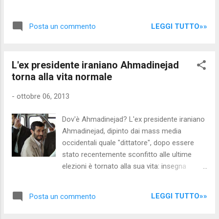
informatitalia.blogspot.c...
l'eurodeputato Claudio Morganti, del gruppo
ELD: "questo è il simbolo di un'Europa
LEGGI TUTTO»»
Posta un commento
sprecona"....
L'ex presidente iraniano Ahmadinejad
torna alla vita normale
-
ottobre 06, 2013
Dov'è Ahmadinejad? L'ex presidente iraniano
Ahmadinejad, dipinto dai mass media
occidentali quale "dittatore", dopo essere
stato recentemente sconfitto alle ultime
elezioni è tornato alla sua vita: insegna
ingegneria all'Università di Theran, e si reca a
lavoro con i mezzi pubblici, come un
LEGGI TUTTO»»
Posta un commento
cittadino 'qualsiasi', muovendosi senza
scorta... i nostri politici invece, anche quelli