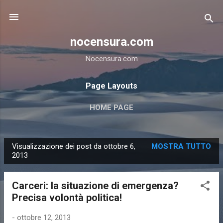
Passa ai contenuti principali
nocensura.com
Nocensura.com
Page Layouts
HOME PAGE
Visualizzazione dei post da ottobre 6,
MOSTRA TUTTO
P
2013
o
s
Carceri: la situazione di emergenza?
t
Precisa volontà politica!
-
ottobre 12, 2013