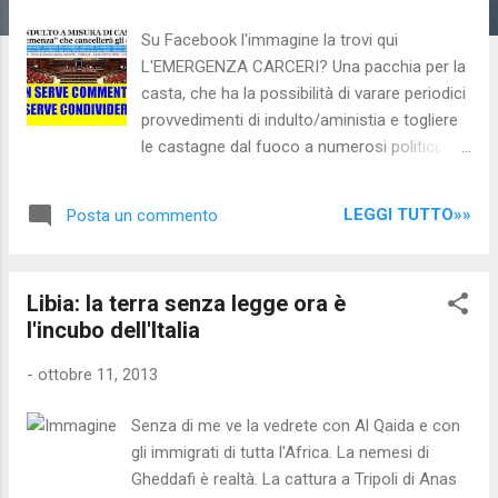
Su Facebook l'immagine la trovi qui
L'EMERGENZA CARCERI? Una pacchia per la
casta, che ha la possibilità di varare periodici
provvedimenti di indulto/aministia e togliere
le castagne dal fuoco a numerosi politici;
Anche questo indulto, come il precedente,
salverà numerosi politici: Berlusconi ma non
LEGGI TUTTO»»
Posta un commento
solo. Decine di deputati e centinaia di
amministratori locali! Le carceri sono
sovraffollate perché c'è la PRECISA
Libia: la terra senza legge ora è
VOLONTA' POLITICA di farle essere tali: in
l'incubo dell'Italia
quanto da nord a sud ci sono DECINE DI
CARCERI NON UTILIZZATE!!! Si parla di
-
ottobre 11, 2013
addirittura 38!: Vedi
http://www.nocensura.com/2011/12/scandal
Senza di me ve la vedrete con Al Qaida e con
i-allitaliana-le-carceri.html Strutture-
gli immigrati di tutta l'Africa. La nemesi di
fantasma di cui nessuno parla: i politici
Gheddafi è realtà. La cattura a Tripoli di Anas
talvolta parlano di "costruire nuovi carceri"