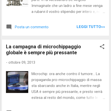
Immaginate che un ladro a fine mese venga
a rubarvi il vostro stipendio per intero e, non
contento, vi applichi anche degli interessi
sullo stipendio che vi ha rubato che non
LEGGI TUTTO»»
Posta un commento
potrete ovviamente ripagargli. Un bel giorno
verrà poi a chiedervi la vostra casa in quanto
gli siete debitori degli interessi che non gli
La campagna di microchippaggio
avete dato. A questo punto andate da un
globale è sempre più pressante
giudice per cercare di risolvere la faccenda
ma questo vi dà torto e vi fa notare che ci
-
ottobre 09, 2013
sono leggi che il ladro ha fatto emanare dai
politici affinché sia legalizzato il suo furto nei
Microchip: ora anche contro il tumore... La
vostri confronti condannandovi inoltre a
propaganda pro-microchippaggio di massa
pagare le spese processuali. Il ladro, oltre
sta sbarcando anche in Italia, mentre negli
che i politici, ha corrotto anche i mezzi
USA è sempre più pressante, e presto verrà
d'informazione che non parlano della
estesa al resto del mondo, come tutte le
vicenda e per quanti sforzi facciate non vi
novità introdotte oltreoceano. I primi "cavalli
resta altro da fare che nascondere parte
di battaglia" dei microchippatori sono la