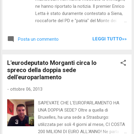
guadagnando già quanto 10, 20, 100 "cittadini
ne hanno riportato la notizia. Il premier Enrico
qualsiasi" (nella maggioranza dei casi oltre
Letta è stato duramente contestato a Siena,
allo stipendio da parlamentare hanno altre
roccaforte del PD e "patria" del Monte dei
grosse entrate) si prostituiscono alle lobby
paschi, in occasione della visita tenuta il 4
per guadagnare ancora di più... Ma la cosa
Ottobre in compagnia di Giuliano Amato. Un
DRAMMATICA è che al loro posto, la
LEGGI TUTTO»»
Posta un commento
esponente di spicco del Partito Democratico
MAGGIORANZA delle persone si compo...
non era mai stato contestato così, in una città
dove il centrosinistra da sempre ottiene la
L'eurodeputato Morganti circa lo
maggioranza assoluta dei consensi, e guida il
spreco della doppia sede
Comune, la Provincia e la Regione. Moltissimi
dell'europarlamento
giovani, tra cui gli appartenenti al "Sindacato
Universitario" hanno atteso il premier con
-
ottobre 06, 2013
tanto di striscioni e cori: " Servo! Servo!
Servo!" - "buffone!" - "Vergogna" - "noi la
SAPEVATE CHE L'EUROPARLAMENTO HA
fiducia non te la diamo" - "La crisi non la
UNA DOPPIA SEDE? Oltre a quella di
paghiamo!" etc. R.P. - Redazione Informati
Bruxelles, ha una sede a Strasburgo:
Ecco il video: post di Informati . Video a cura
utilizzata per soli 4 giorni al mese, CI COSTA
di Sienacitizen Journal Fonte:
200 MILIONI DI EURO ALL'ANNO! Ne parla