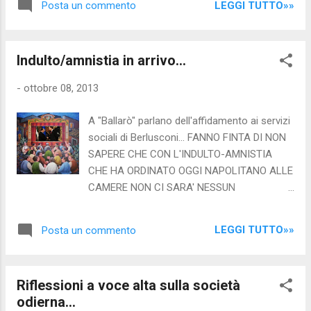
dello stipendio che mensilmente vi ruba per
LEGGI TUTTO»»
Posta un commento
SICUREZZA e la SALUTE: inserendo il chip r-
poter almeno sopravvivere. Ma i...
fid al tuo pargolo, non dovrai più temere
rapimenti o sparizioni: saprai sempre dove si
Indulto/amnistia in arrivo...
trova, in qualunque angolo del pianeta! Negli
Stati Uniti la campagna viene portata avanti a
-
ottobre 08, 2013
suon di pubblicità televisive, nei giornali e
persino cartellonistica stradale : il sito della
A "Ballarò" parlano dell'affidamento ai servizi
società che si occupa della campagna nello
sociali di Berlusconi... FANNO FINTA DI NON
Stato del Missouri non si esime
SAPERE CHE CON L'INDULTO-AMNISTIA
dall'accompagnare la propaganda ai classici
CHE HA ORDINATO OGGI NAPOLITANO ALLE
simboli massonici: basta visitare il sito
CAMERE NON CI SARA' NESSUN
http://mochip.org. Anche in ambito salute il
"AFFIDAMENTO AI SERVIZI SOCIALI" ?!?
microchip è importantissimo: consente di
Napolitano o ggi ha scritto una lettera alle
monitorare i parametri vitali in tempo reale, e
LEGGI TUTTO»»
Posta un commento
camere, Piero Grasso l'ha letta trasmesso in
in caso di malesseri è possibile intervenire
diretta da TGCOM24, sollecitando "con
tempestivamente...
urgenza" un amnistia: dopo anni e anni di
Riflessioni a voce alta sulla società
sovraffollamento e di indifferenza, mentre
odierna...
aumentavano i suicidi tra i detenuti e l'Europa