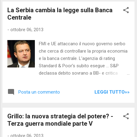
che hanno ricopert o incarichi molto meno
La Serbia cambia la legge sulla Banca
rilevanti, mantengono la scorta (oltre che i
Centrale
privilegi) anche quando escono dalla scena:
per esempio Gianfranco Fini, per citare un
-
ottobre 06, 2013
nome dei tanti... Alessandro Raffa,
portavoce di Nocensura.com - Di seguito il
FMI e UE attaccano il nuovo governo serbo
commento di Maurizio Blondet: Eletto due
che cerca di controllare la propria economia
volte alla presidenza dell’Iran, compiuto il
e la banca centrale. L’agenzia di rating
suo secondo mandato, sconfitto alle ultime
Standard & Poor’s subito esegue … S&P
elezioni, Mahmaoud Ahmadinejad che cosa
declassa debito sovrano a BB- e critica
fa adesso? Ha ripreso il suo lavoro di
nuovo governo. Nazionalisti hanno
professore all'università di Teheran, dove
“indebolito” autonomia Banca nazionale.
insegna ingegneria. Eccolo mentre va al
LEGGI TUTTO»»
Posta un commento
L’agenzia di rating Standard & Poor’s (S&P
lavoro sui mez...
)ha declassato di un livello il rating sul debito
sovrano della Serbia portandolo a BB- con
Grillo: la nuova strategia del potere? -
un outlook che passa da stabile a negativo.
Terza guerra mondiale parte V
Lo riferisce S&P in una nota, precisando che
il declassamento “riflette la nostra visione
-
ottobre 06, 2013