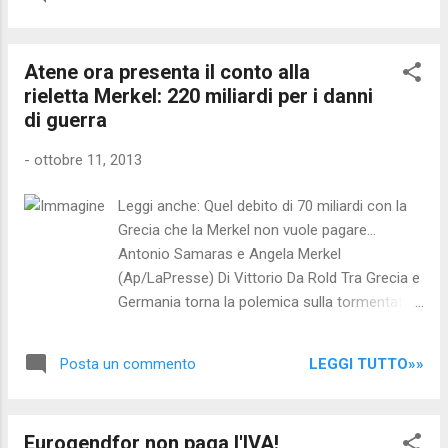
ricorrendo anche a strumenti di
respingimento, ma non si possono rendere
inesistenti, nel dibattito pubblico su questi
Atene ora presenta il conto alla
temi, due aspetti che sono fondamentali .
rieletta Merkel: 220 miliardi per i danni
Uno è il diritto di ogni essere umano a
di guerra
cercare condizioni di vita migliori o più
dignitose . L’altro è quello affermato dal
-
ottobre 11, 2013
diritto internazionale, di veder riconosciuto
il proprio status di rifugiato nel momento in
Leggi anche: Quel debito di 70 miliardi con la
cui sia dimostrata la fuga da paesi in cui
Grecia che la Merkel non vuole pagare...
esista un conflitto armato. Insomma,
Antonio Samaras e Angela Merkel
chiunque ha il diritto indiscutibile di cercare di
(Ap/LaPresse) Di Vittorio Da Rold Tra Grecia e
sopravvivere; e questo diritto non può in
Germania torna la polemica sulla tormentata
alcun modo essere considerato un reato, se
questione dei danni di guerra perpetrati da
non da leggi di stampo autoritario. Uno stato
nazisti nel corso della Seconda Guerra
democratico ha invece...
LEGGI TUTTO»»
Posta un commento
mondiale. Dopo sei anni di economia in
recessione il New York Times ha reso noto
l’esistenza di un rapporto di una commissione
Eurogendfor non paga l'IVA!
di esperti del governo di Antonis Samaras di