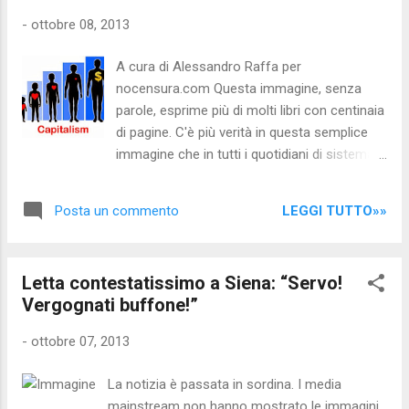
richiamava l'Italia al rispetto dei diritti umani,
-
ottobre 08, 2013
SOLO ORA CHE DEVONO SALVARE LE
CHIAPPE A BERLUSCONI SE NE
A cura di Alessandro Raffa per
RICORDANO... Che il sistema carcerario sia al
nocensura.com Questa immagine, senza
collasso è una manna per i politici; qui c'è la
parole, esprime più di molti libri con centinaia
volontà politica di mantenere i carceri in una
di pagine. C'è più verità in questa semplice
situazione di emergenza, in modo da poter
immagine che in tutti i quotidiani di sistema
giocare il "jolly" dell'indulto-amnistia quando
messi assieme. Purtroppo oggi la prima
ne hanno bisogno... anche l'indulto di alcuni
religione al mondo sono loro: I SOLDI... e per
anni fa salvò numerosi politic...
LEGGI TUTTO»»
Posta un commento
loro la maggioranza delle persone sono
capaci di tutto: anche uccidere, distruggere il
pianeta e persino il territorio dove crescono i
Letta contestatissimo a Siena: “Servo!
figli. Molte volte critichiamo i parlamentari: e
Vergognati buffone!”
con quello che combinano non potrebbe
essere altrimenti. Per mantenere la propria
-
ottobre 07, 2013
posizione di privilegio sono pronti a votare
qualsiasi provvedimento venga sottoposto
La notizia è passata in sordina. I media
loro dai "capibastone"; molti pur
mainstream non hanno mostrato le immagini,