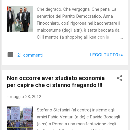
Equitalia non perdona i contribuenti morosi e
Che degrado. Che vergogna. Che pena. La
pignora le somme giacenti nei conti correnti
senatrice del Partito Democratico, Anna
bancari anche a titolo di pensione o di
Finocchiaro, così rigorosa nel bacchettare il
stipendio: è successo a Catanzaro nei
malcostume (degli altri), è stata beccata da
confronti di alcuni ignari cittadini che si sono
CHI mentre fa shopping all’Ikea con la
ritrovati improvvisamente con i loro depositi
scorta. E non solo, gli agenti sono costretti a
congelati. A denunciarlo è l'associazione dei
spingere il carrello, a guardare le pentole,
consuma...
LEGGI TUTTO»»
21 commenti
probabilmente a consigliare l’artistocratica
senatrice del Pd. Ecco altre foto:
Non occorre aver studiato economia
per capire che ci stanno fregando !!!
-
maggio 23, 2012
Stefano Stefanini (al centro) insieme agli
amici Fabio Venturi (a dx) e Davide Boscagli
(a sx) a Roma a una manifestazione degli