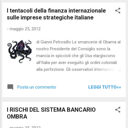
Ilenya ", l'ultimo documento disponibile su
I tentacoli della finanza internazionale
marra.it Clicca qui per guardare il video (
sulle imprese strategiche italiane
senza censure ) COMUNICATO STAMPA
Ecco il nuovo video di Sara Tommasi
-
maggio 25, 2012
'vestita' solo di due cuori neri tatuati uno su
un seno e uno sotto l'inguine. Una Sara
di Gianni Petrosillo Le smancerie di Obama al
secondo la quale " il vero problema è che qui
nostro Presidente del Consiglio sono la
ormai fa schifo la gente ", a partire dai
mancia in spiccioli che gli Usa elargiscono
milioni di 'onesti' pronti a cercare di fermare
all’Italia per aver eseguito gli ordini coloniali
il vero cambiamento con il silenzio o la
alla perfezione. Gli osservatori internazionali
denigrazione per il puro gusto di prostituirsi,
chiamano questa affettazione con nomi
gratis, alle forze e alle concezioni dominanti.
altisonanti ma l’immagine che essa rimanda
Uff...
LEGGI TUTTO»»
Posta un commento
alla mente è quella del biscotto tirato al cane
da compagnia scodinzolante. Se a Monti è
stato riconosciuto un ruolo di primo piano al
I RISCHI DEL SISTEMA BANCARIO
G8 è soltanto perché questo evento è ormai
OMBRA
inutile e squalificato, un summit delle
chiacchiere (come lo ha definito il Generale