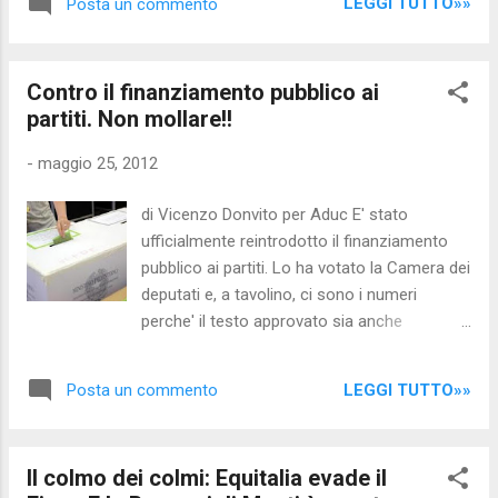
ecologica (l'indicatore che mette in relazio...
LEGGI TUTTO»»
Posta un commento
si è registrato un vero e proprio boom della
vendita di immobili in nuda proprietà, con un
aumento del 10% rispetto allo stesso
Contro il finanziamento pubblico ai
periodo dell’anno precedente. Sono ben 80
partiti. Non mollare!!
mila, infatti, gli anziani che hanno scelto
questa particolare formula, soprattutto nelle
-
maggio 25, 2012
grandi città. E’ quanto emerge da un’analisi
realizzata dallo Spi-Cgil sull’andamento del
di Vicenzo Donvito per Aduc E' stato
mercato immobiliare. ”Il fenomeno della
ufficialmente reintrodotto il finanziamento
nuda proprietà rappresenta il segno tangibile
pubblico ai partiti. Lo ha votato la Camera dei
di una crisi che avanza sempre di più -
deputati e, a tavolino, ci sono i numeri
afferma il sindacato - e che porta gli over 65
perche' il testo approvato sia anche
anni a dover ‘sacrificare’ la propria casa pur
licenziato dal Senato. Una reintroduzione che
di avere una liquidità che gli possa garantire il
fa piazza pulizia dell'ipocrisia su cui si
proprio mantenimento a fronte di un potere
LEGGI TUTTO»»
Posta un commento
basava la spartizione dei soldi fino ad oggi,
d’acquisto de...
ufficialmente erogati come rimborso
elettorale dopo che gli italiani avevano
Il colmo dei colmi: Equitalia evade il
bocciato con referendum il finanziamento di