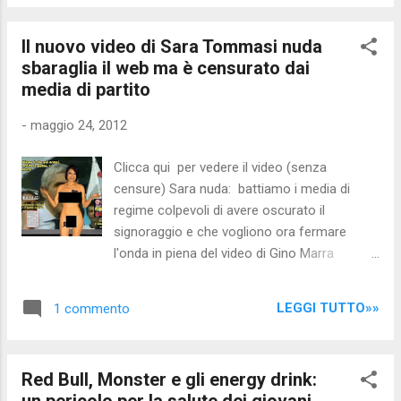
attinto praticamente tutti i vertici del partito
confronto pubblic...
nel periodo compreso tra il gennaio 2009 e il
Il nuovo video di Sara Tommasi nuda
febbraio 2012. Quello che fino a ieri era solo
sbaraglia il web ma è censurato dai
la parola di un “ladro” e “corruttore”, come è
media di partito
stato definito dai suoi ex colleghi di partito,
ora ha preso forma in documenti ufficiali
-
maggio 24, 2012
consegnati ai pm di Roma, Alberto Caperna
e Stefano Pesci . I resoconti dettagliati sono
Clicca qui per vedere il video (senza
finiti sui tavoli degli inquirenti solo due giorni
censure) Sara nuda: battiamo i media di
fa, quando è stata sentita Francesca Fiore ,
regime colpevoli di avere oscurato il
che si è definita la “segretaria particolare”
signoraggio e che vogliono ora fermare
dell’ex senatore. La donna ha consegnato ai
l'onda in piena del video di Gino Marra
magistrati una chiavetta usb con i file excel
L'eclatante nuovo video di Sara Tommasi
dei bonifici dis...
nuda che parla di signoraggio bancario e
LEGGI TUTTO»»
1 commento
attacca Pierfurby Casini e i politici che
sanno del signoraggio bancario, ma fanno
finta di niente, perché sono collusi con le
Red Bull, Monster e gli energy drink:
banche , sta sbaragliando il web: in appena
un pericolo per la salute dei giovani