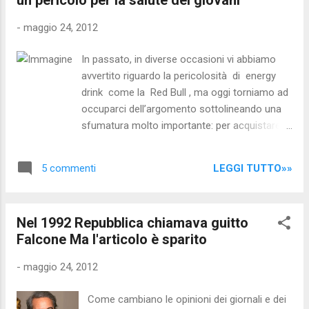
24 ore è stato ripreso e pubblicato da circa
1.200 siti, come dimostrano i risultati della
-
maggio 24, 2012
ricerca su Google, settando l'opzione "ultime
24 ore" . Dai blog che parlano di politica,
In passato, in diverse occasioni vi abbiamo
come " I segreti della casta " ai siti di gossip:
avvertito riguardo la pericolosità di energy
u n vero e proprio fiume in piena che non
drink come la Red Bull , ma oggi torniamo ad
accenna a placarsi, con un totale di
occuparci dell’argomento sottolineando una
visualizzazioni sull'ordine, sicuramente, già di
sfumatura molto importante: per acquistare
alcuni milioni. Anche sul nostro blog
queste bevande energetiche , non c’è bisogno
l'articolo sul video è stato cliccatissimo: di
di essere maggiorenni, mentre per comprare
gran lunga il più visto de...
LEGGI TUTTO»»
5 commenti
degli alcolici è necessario aver raggiunto la
maggior età. Un’incongruenza bella e buona,
dato che gli energy drink, apparentemente
Nel 1992 Repubblica chiamava guitto
innocui, possono nuocere gravemente alla
Falcone Ma l'articolo è sparito
salute .
-
maggio 24, 2012
Come cambiano le opinioni dei giornali e dei