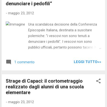
denunciare i pedofili”
medici hanno spiegato che Sylvia Paton, da
Edimburgo, e' stata la prima a subire il
-
maggio 23, 2012
trapianto. Dovranno passare diversi mesi
prima che i medici possano dire fino a che
Una scandalosa decisione della Conferenza
punto la procedura ha funzionato. "Questo
Episcopale Italiana, destinata a suscitare
trattamento innovativo - commenta alla Bbc
polemiche: "i vescovi non sono tenuti a
online il segretario alla Salute, Nicola
denunciare i pedofili". I vescovi non sono
Sturgeon - potrebbe ridare la vista e
pubblici ufficiali, pertanto possono tacere. Ma
migliorare la vita di molti pazienti, ed e'
non solo: sono persino "esonerati dall'obbligo
fondamentale che continuiamo a investire in
di deporre o esibire documenti in merito a
progett...
LEGGI TUTTO»»
1 commento
quanto conosciuto o detenuto per ragione del
proprio ministero". Ma davvero non essere
pubblici ufficiali esonera dall'obbligo morale di
Strage di Capaci: il cortometraggio
denunciare eventuali casi di abusi su minori?
realizzato dagli alunni di una scuola
Dopo i molteplici "scandali pedofilia" emersi in
elementare
tutte le parti del mondo che hanno travolto il
Vaticano in questi anni, ed in particolare nel
-
maggio 23, 2012
2010 , credevamo e speravamo che su questo