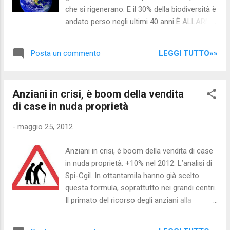
attività in gioco e dei rischi sistemici che si
che si rigenerano. E il 30% della biodiversità è
corrono, lo SBS ha continuato a ricevere
andato perso negli ultimi 40 anni È ALLARME
un’attenzione marginale da parte dei media
consumi per il pianeta Terra. Ogni anno gli
che si rivolgono al grande pubblico. Per
esseri umani consumano più risorse di
comprendere questo sistema, è utile
LEGGI TUTTO»»
Posta un commento
quante se ne producano, ben un pianeta e
effettuare un paragone con il...
mezzo. Negli ultimi 40 anni, poi, è andato
perduto il 30% della biodiversità, con picchi
Anziani in crisi, è boom della vendita
del 60% nelle zone tropicali. Questi i risultati
di case in nuda proprietà
del 'Living Planet Report' 2012, rapporto sullo
stato di salute della Terra del Wwf - in
-
maggio 25, 2012
collaborazione con la Zoological Society di
Londra, il Global Footprint Network e
Anziani in crisi, è boom della vendita di case
l'Agenzia Spaziale Europea - e diffuso in
in nuda proprietà: +10% nel 2012. L’analisi di
occasione del vertice mondiale sullo
Spi-Cgil. In ottantamila hanno già scelto
Sviluppo Sostenibile 'Rio+20', che si terrà a
questa formula, soprattutto nei grandi centri.
Rio de Janeiro dal 20 al 22 giugno, e della
Il primato del ricorso degli anziani alla
Festa delle Oasi Wwf 2012, il prossimo 20
vendita in nuda proprietà spetta al Lazio, con
maggio. Il rapporto ha analizzato l'impronta
oltre il 40% ROMA - Nei primi mesi del 2012