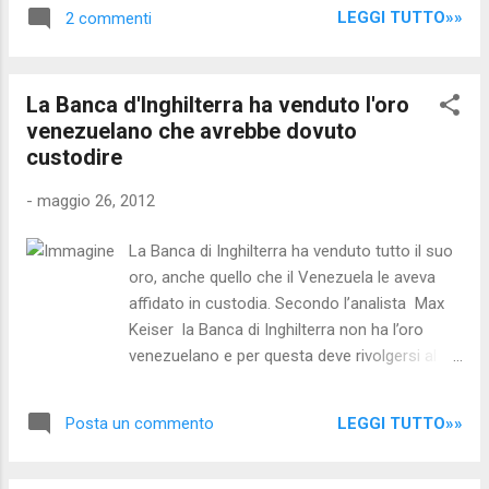
commerciali/BCE per avere liquidità. La
LEGGI TUTTO»»
2 commenti
Germania dispone di fondi di liquidità che
derivano dal fatto che il gettito fiscale dei
tedeschi può essere utilizzato interamente
La Banca d'Inghilterra ha venduto l'oro
per i servizi di cui necessitano e non per
venezuelano che avrebbe dovuto
pagare il debito. Le banche tedesche non
custodire
hanno problemi nell'elargire fondi agli
imprenditori teutonici. Le banche tedesche
-
maggio 26, 2012
stanno "bene" perchè il denaro ce l'hanno
garantito dai titoli di stato di Grecia e Italia...
La Banca di Inghilterra ha venduto tutto il suo
basta che li mettano in vendita ...... da quì la
oro, anche quello che il Venezuela le aveva
Grecia l'Italia o la Spagna sono costrette a
affidato in custodia. Secondo l’analista Max
far fronte alla scadenza dei loro titoli di
Keiser la Banca di Inghilterra non ha l’oro
stato...e come? Rastrellando con tasse
venezuelano e per questa deve rivolgersi al
assurde nelle tasche dei propri cittadini
mercato per poterlo consegnare al Venezuela.
imponendo loro di fare la fame lacrime e
Oggi il Venezuela chiede giustamente il
sangue (da cui l'intervento dei var...
LEGGI TUTTO»»
Posta un commento
rimpatrio delle sue 211 tonnellate d’oro che
erano state inviate in Inghilterra e in altre
banche di tutto il mondo, come garanzia per i