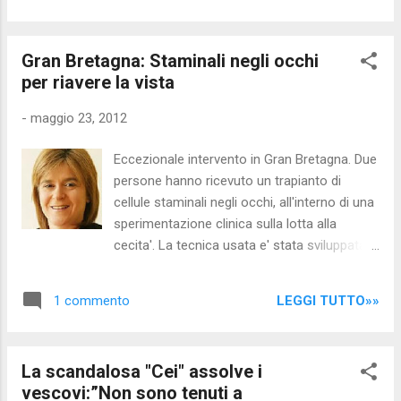
dei negazionisti professionisti. Sono un
spettrometria di massa per identificarli, e'
numero esiguo di ind...
stato possibile individuare le singole
Gran Bretagna: Staminali negli occhi
sostanze presenti nel cibo per bambini come
per riavere la vista
latte in polvere e prodotti a base di carne. "In
generale - ha spiegato Antonia Garrido, la
-
maggio 23, 2012
professoressa di Chimica Analatica Antonia
Garrido della Universita' di Almeria - le
Eccezionale intervento in Gran Bretagna. Due
concentrazioni rilevate erano molto basse,
persone hanno ricevuto un trapianto di
quindi non destano preoccupazione. Ma
cellule staminali negli occhi, all'interno di una
dall'altro lato esprimono la necessita' di
sperimentazione clinica sulla lotta alla
effettuare ulteriori controlli su questi
cecita'. La tecnica usata e' stata sviluppata
prodotti per garantire la sicurezza
dagli specialisti scozzesi contro la cecita'
alimentare". Le concentrazioni piu'
corneale, e secondo i ricercatori, i due casi
consistenti sono state trovate nel pollame:
LEGGI TUTTO»»
1 commento
sono i primi del genere nel Regno Unito.
tra le tante, tracce di sulfamidici, macrolidi...
Entrambi i pazienti trattati soffrono di cecita'
corneale; fino ad ora l'unica cura possibile
La scandalosa "Cei" assolve i
era un trapianto di tessuto corneale da un
vescovi:”Non sono tenuti a
donatore. Illustrando la sperimentazione, i