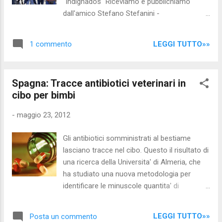
"Indignados" Riceviamo e pubblichiamo
dall'amico Stefano Stefanini -
http://stefastenobebtbancusura.blogspot.it
Spesso nel mio peregrinare su internet, mi
LEGGI TUTTO»»
1 commento
imbatto in coloro che non credono alle tesi
che esista un sistema che ci sta
“volontariamente” fregando, insomma in
Spagna: Tracce antibiotici veterinari in
coloro che ci definiscono “complottisti”.
cibo per bimbi
Escludendo qualche ingenuo e alcuni
negazionisti “professionisti”, la maggior
-
maggio 23, 2012
parte sono studenti di economia che forti
del supporto politico ,mediatico e quello della
Gli antibiotici somministrati al bestiame
dottrina ufficiale, ripetono la lezioncina
lasciano tracce nel cibo. Questo il risultato di
scolastica dandoci degli ignoranti e carichi
una ricerca della Universita' di Almeria, che
della loro spocchia rifiutano qualunque
ha studiato una nuova metodologia per
tentativo di discussione su quei basilari
identificare le minuscole quantita' di
concetti di diritto e di economia, che celano
sostanze presenti nel cibo per bambini.
la truffa in atto. Prima di entrare nel merito
Usando tecniche cromatografiche con cui
due parole dedicate a quella simpatica risma
LEGGI TUTTO»»
Posta un commento
separare i composti assieme ad una