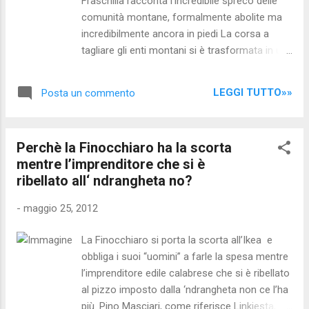
Fraschilla racconta l’incredibile spreco delle
dai satelliti della costellazione Cosmo-
comunità montane, formalmente abolite ma
SkyMed al fine di disporre, in tempi molto
incredibilmente ancora in piedi La corsa a
rapidi, di informazioni circa la deformazione
tagliare gli enti montani si è trasformata in un
crostale connessa alle scosse sismiche di
grande spreco che vede oggi le Regioni
maggiore energia: tipo di deformazione,
continuare a spendere 150 milioni di euro per
entità ed estensione del territorio
LEGGI TUTTO»»
Posta un commento
gli stipendi di 4.500 dipendenti e altri 162
interessato. Grazie alle informazioni...
milioni per 7.500 forestali: il tutto per svolgere
pochi servizi, o nessuno, causa assenza di
Perchè la Finocchiaro ha la scorta
fondi per investimenti. Un paradosso nato dal
mentre l’imprenditore che si è
fatto che da un lato lo Stato ha azzerato i
ribellato all‘ ndrangheta no?
trasferimenti a questi organismi e, dall`altro, le
Regioni si sono affrettate a sopprimere le
-
maggio 25, 2012
Comunità senza però trovare una soluzione
per i lavoratori. Risultato? Si pagano solo
La Finocchiaro si porta la scorta all’Ikea e
stipendi e si scopre che le Comunità
obbliga i suoi “uomini” a farle la spesa mentre
continuano a spendere 14,9 milioni di euro
l’imprenditore edile calabrese che si è ribellato
all`anno in consulenze, mentre i boschi
al pizzo imposto dalla ‘ndrangheta non ce l’ha
rimangono abbandonati perché mancano i
più. Pino Masciari, come riferisce Linkiesta, è