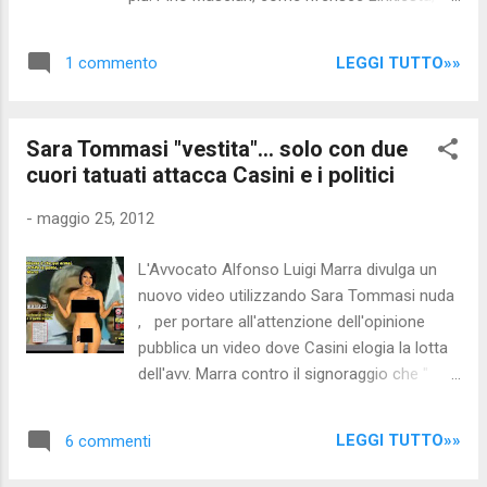
soldi per la loro manutenzione.
sottoposto a programma speciale di
protezione nell’ottobre del 1997 per aver
LEGGI TUTTO»»
1 commento
denunciato la ‘ndrangheta e le collusioni con
la politica. Per il suo impegno ha ottenuto la
cittadinanza onoraria da parte del Comune di
Sara Tommasi "vestita"... solo con due
Bologna, è stato costretto a chiudere le
cuori tatuati attacca Casini e i politici
imprese edili rilevate dal padre per aver
denunciato all’autorità giudiziaria il peso
-
maggio 25, 2012
dell’estorsione da parte delle cosche di
‘ndrangheta. Per poter continuare a lavorare,
L'Avvocato Alfonso Luigi Marra divulga un
Masciari avrebbe inizialmente accettato di
nuovo video utilizzando Sara Tommasi nuda
versare il 3% dei suoi guadagni alle ‘ndrine e il
, per portare all'attenzione dell'opinione
6% ai politici locali collusi, piegandosi anche
pubblica un video dove Casini elogia la lotta
alle assunzioni pilotate, ai regali pretesi dai
dell'avv. Marra contro il signoraggio che "
politici in cambio di appalti e alle forniture di
dimostra che i politici sanno del Signoraggio
materiali imposte. Nel 1990, però, decide di
bancario, ma fanno finta di niente, perché
ribellarsi ai ricatti. La risposta sono...
LEGGI TUTTO»»
6 commenti
sono collusi con le banche". Il video
prosegue con l'illustrazione de " la fase di