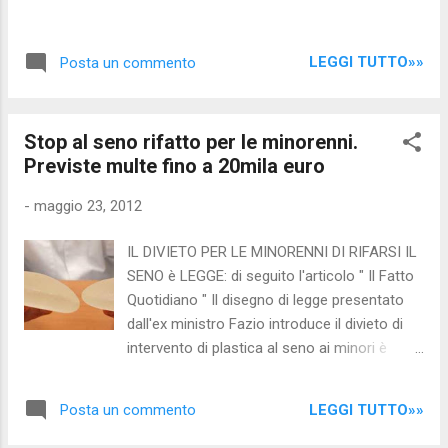
LEGGI TUTTO»»
Posta un commento
Stop al seno rifatto per le minorenni.
Previste multe fino a 20mila euro
-
maggio 23, 2012
IL DIVIETO PER LE MINORENNI DI RIFARSI IL
SENO è LEGGE: di seguito l'articolo " Il Fatto
Quotidiano " Il disegno di legge presentato
dall'ex ministro Fazio introduce il divieto di
intervento di plastica al seno ai minori è
stato provato all'unanimità. La legge aveva
conosciuto un'accelerazione dopo lo
LEGGI TUTTO»»
Posta un commento
scandalo delle protesi francesi. In Italia il 5%
degli interventi è stato fatto su minori Stop