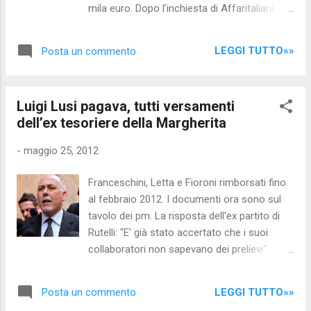
protezione civile Guido Bertolaso. E il Pdl?
mila euro. Dopo l’inchiesta di Affaritaliani
Berlusconi pare aver rinunciato all´idea di
EmiliaRomagna “Scandalo nell’Italia dei
trasformarlo in qualcosa d´altro. Ormai, nelle
Valori. Spariti 450 mila euro di rimborsi è
sue parole, «è irrecuperabile». Troppe
LEGGI TUTTO»»
Posta un commento
arrivata anche la replica della tesoriera
correnti, troppe «vecchie fa...
l’onorevole Silvana Mura. Difende il buon
nome dell’Italia dei Valori. Poi spiega che la
Luigi Lusi pagava, tutti versamenti
sua richiesta di rendiconti al consigliere
dell’ex tesoriere della Margherita
regionale Paolo Nanni “incrinarono il
rapporto politico”. Aggiungendo che nel caso
-
maggio 25, 2012
si accertasse qualcosa… “sia che Morace
abbia detto il falso sia che Nanni abbia
Franceschini, Letta e Fioroni rimborsati fino
abusato del suo ruolo. Non confondiamo i
al febbraio 2012. I documenti ora sono sul
delinquenti con le loro vittime: IdV è
tavolo dei pm. La risposta dell'ex partito di
sicuramente vittima”.Silvana Mura afferma di
Rutelli: "E' già stato accertato che i suoi
aver chiesto i bilanci a Nanni ma lui sostiene
collaboratori non sapevano dei prelievi"
che la richiesta non è mai stata fatta. Il
Rutelli, Bianco, Letta, Fioroni, Franceschini,
mistero continua. Non si fa attendere la
Gentiloni, Marini : dai conti della Margherita
replica dell’accusatore Morace che parla di
LEGGI TUTTO»»
Posta un commento
gestiti dall’ex tesoriere Luigi Lusi hanno
“amnesie della Mura” invitandola a un