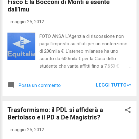
Fisco E la Bocconi di Monti è esente
per se'. Infatti lo chiamavano rimborso, ma
dall'Imu
erano molti piu' soldi di quanto i partiti
avessero speso in campagna elettorale, e
-
maggio 25, 2012
quindi un finanziamento di fatto. Grazie ai
partiti si governa e amministra il Paese, ma
FOTO ANSA L'Agenzia di riscossione non
non e' obbligo da nessuna parte che questi
paga l'imposta su rifiuti per un contenzioso
partiti debbano essere finanziati per il fatto
di 200mila €. L'ateneo milanese ha uno
stesso di esistere. I risultati di questo
sconto da 600mila € per la Casa dello
metodo sono sotto gli occhi di tutti, ed e'
studente che vanta affitti fino a 7.650 €
ridicola la famosa chiacchiera a cantilena
Anche Equitalia, l'Agenzia di riscossione delle
che ci viene ripetuta: se non ci sono i soldi
tasse, evade il Fisco. Il simbolo della caccia
pubblici ci sarebbero qu...
LEGGI TUTTO»»
Posta un commento
agli evasori a Roma, in ben due sedi, non ha
pagato l'imposta sui rifiuti. In un caso si
tratta di una disattenzione dovuta a un
Trasformismo: il PDL si affiderà a
trasferimento di sede, nell'altro riguarda un
Bertolaso e il PD a De Magistris?
contenzioso di "Equitalia Sud" da 200mila
euro. E, colmo dei colmi, la Bocconi di Monti
-
maggio 25, 2012
non paga l'Imu, per un'esenzione totale da