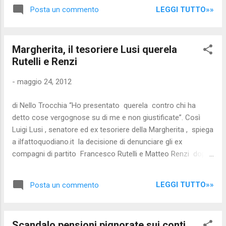
parte di tutti ci sia una pronta risposta di
scriveva Repubblica nel 1992: "Falcone
LEGGI TUTTO»»
Posta un commento
solidarietà: facciamo circolare foto e info,
sciorina sentenze in tivù, è un co...
per noi è un piccolo gesto, ma per questa
famiglia disperata è importante... grazie!
Margherita, il tesoriere Lusi querela
Riceviamo e pubblichiamo: Ciao scusami
Rutelli e Renzi
per il disturbo, avremmo bisogno di una
mano e mi chiedevo se per voi fosse
-
maggio 24, 2012
possibile aiutarci. Stiamo cercando un
ragazzo di Roma si chiama Mirko, ma non
di Nello Trocchia “Ho presentato querela contro chi ha
abbiamo nessun altro mezzo se non fb per
detto cose vergognose su di me e non giustificate”. Così
far circolare la notizia e sperare in qualche
Luigi Lusi , senatore ed ex tesoriere della Margherita , spiega
segnalazione da parte di qualcuno che lo
a ilfattoquodiano.it la decisione di denunciare gli ex
abbia visto. Ti lascio le pagine create per
compagni di partito Francesco Rutelli e Matteo Renzi dopo
questo motivo, e se potessi avere una tua
le dichiarazioni dei giorni scorsi. Oggi è proseguita in Giunta
risposta in merito a questa mia richiesta te
delle immunità del Senato l’audizione dell’ex tesoriere,
ne sarei grata Risorse Facebook:
LEGGI TUTTO»»
Posta un commento
accusato di associazione a delinquere finalizzata
https://www.facebook.com/groups/3256925
all’appropriazione indebita. Sulla richiesta di arresto del Gip,
24130819/ http://ww...
Lusi spiega: “Abbiamo presentato una memoria. Il Gip può
Scandalo pensioni pignorate sui conti