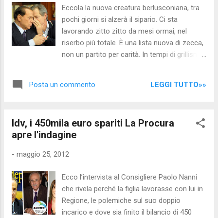
600mila euro. Secondo quanto riportato dal
Eccola la nuova creatura berlusconiana, tra
quotidiano Libero , il primo gennaio del 2012
pochi giorni si alzerà il sipario. Ci sta
Equitalia ha trasferito la propria sede legale
lavorando zitto zitto da mesi ormai, nel
ma, non avendo comunicato la disdetta
riserbo più totale. È una lista nuova di zecca,
all’Ama, alla vecchia sede è arrivata la
non un partito per carità. In tempi di grillismo
bolletta per la tassa sui rifiuti. Bolletta che
quella parola è un tabù. Si svela dunque l
nessuno ha pagato. E, dato che l'Agenzia ha
´arma segreta del Cavaliere per risalire la
anche omesso di comunicare il proprio tras...
LEGGI TUTTO»»
Posta un commento
china: un listone nazionale di società civile,
nemmeno un politico candidato. Si dice ne
abbia già selezionati 300, in gran parte
Idv, i 450mila euro spariti La Procura
imprenditori, ma anche giovani presi dal
apre l'indagine
vivaio del Ppe e professionisti, li ha incontrati
uno a uno il lunedì ad Arcore. Una riedizione
-
maggio 25, 2012
di Forza Italia, se si vuole. L´ispirazione è
sempre quella. A capo della macchina
Ecco l’intervista al Consigliere Paolo Nanni
chiamerà una vecchia volpe, un personaggio
che rivela perché la figlia lavorasse con lui in
ultra-collaudato nell´organizzazione di eventi
Regione, le polemiche sul suo doppio
in tempi ristretti come l´ex commissario alla
incarico e dove sia finito il bilancio di 450