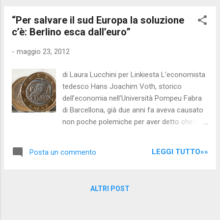
alle protesi mammarie per le minorenni da
“Per salvare il sud Europa la soluzione
oggi l’intervento di mastoplastica additiva per
c’è: Berlino esca dall’euro”
legge sarà prerogativa dei soli adulti. Il
disegno di legge presentato nel 2010
-
maggio 23, 2012
dall’allora ministro della Salute Ferruccio
Fazio che istituisce il registro nazionale, i
di Laura Lucchini per Linkiesta L’economista
registri regionali degli impianti protesici
tedesco Hans Joachim Voth, storico
mammari e introduce il divieto di intervento
dell’economia nell’Università Pompeu Fabra
di plastica al seno ai minori è stato provato
di Barcellona, già due anni fa aveva causato
all’unanimità dalla commissione Affari
non poche polemiche per aver detto che la
sociali della Camera dopo essere stato
Grecia non era salvabile. Ora dice, l'uscita
approvato in Senato. Una volta pubblicato
della Germania dall'euro «sarebbe una buona
sulla Gazzetta ufficiale quindi entrerà in
LEGGI TUTTO»»
Posta un commento
soluzione: eviterebbe l’implosione delle
vigore.
banche nel sud d’Europa. La Germania non
vorrà mai questo scenario, per proteggere le
ALTRI POST
proprie esportazioni. Dal mio punto di vista è
sbagliato». BERLINO – Due anni fa,
l’economista tedesco Hans Joachim Voth,