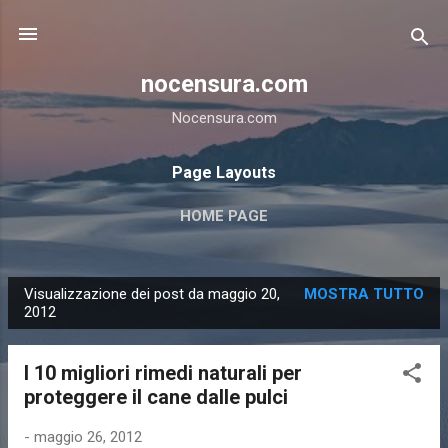
Passa ai contenuti principali
nocensura.com
Nocensura.com
Page Layouts
HOME PAGE
Visualizzazione dei post da maggio 20,
MOSTRA TUTTO
P
2012
o
s
I 10 migliori rimedi naturali per
t
proteggere il cane dalle pulci
-
maggio 26, 2012