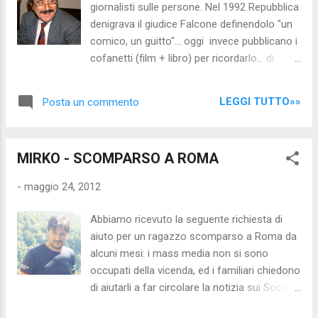
giornalisti sulle persone. Nel 1992 Repubblica
denigrava il giudice Falcone definendolo "un
comico, un guitto"... oggi invece pubblicano i
cofanetti (film + libro) per ricordarlo... di
seguito l'articolo di Raffaello Binelli per "Il
Giornale"... Nel gennaio 1992 Repubblica
LEGGI TUTTO»»
Posta un commento
massacrò Falcone: "Un comico del
carrozzone televisivo". Oggi di quell'articolo
non c'è più traccia. Noi lo abbiamo trovato .
MIRKO - SCOMPARSO A ROMA
La sinistra dava del guitto a Falcone Ieri è
stato celebrato il ventennale della strage di
-
maggio 24, 2012
Capaci, dove persero la vita il giudice
Falcone, sua moglie e tre uomini della
Abbiamo ricevuto la seguente richiesta di
scorta.Tutti i giornali, giustamente, hanno
aiuto per un ragazzo scomparso a Roma da
dato ampio risalto alla memoria del
alcuni mesi: i mass media non si sono
magistrato massacrato dalla mafia. Anche
occupati della vicenda, ed i familiari chiedono
Repubblica, che per l'occasione ha preparato
di aiutarli a far circolare la notizia sui Social
un cofanetto (film + libro) in vendita a 12,90
Network. Pubblichiamo, confidando che da
euro. Fa un certo effetto leggere cosa