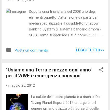
-
maggio 25, 2012
Carlo Jean), e di una stanca ritualità
ineffettuale, fuori dalle geometrie
Dopo la crisi finanziaria del 2008 uno degli
geopolitiche dell’attuale fase storica di un
elementi oggetto d’attenzione da parte dei
mondo non più unipolare e timidamente
media specializzati è il cosiddetto Shadow
multicentrico. A Monti viene anche affidato il
Banking System (il sistema bancario ombra -
compito del mediatore tra la rigida Berlino e
SBS). Come suggerisce il suo nome, questo
quel che resta della flaccida Europa, con
termine raggruppa una serie di istituzioni e di
quest’ultima davvero persuasa che i malanni
pratiche basate sull’utilizzo di derivati
comunitari abbiano origine nella foresta nera
LEGGI TUTTO»»
Posta un commento
finanziari che si collocano al di fuori dalla
piuttosto che nella selva oscura del N...
regolamentazione e dell’attenzione pubblica.
Proprio quest’assenza di regolamentazione
"Usiamo una Terra e mezzo ogni anno"
ha facilitato la rapida espansione del suddetto
per il WWF è emergenza consumi
segmento dei mercati finanziari globali,
segmento che, durante suo apice alla fine del
-
maggio 25, 2012
2011, è passato da un volume di attività di
poco inferiore a 20.000 miliardi di dollari a un
La salute del nostro pianeta è a rischio. Dal
volume di 60.000 miliardi di dollari [1]. A
'Living Planet Report' 2012 emerge che il
dispetto del volume di transazioni, delle
genere umano utilizza più risorse di quelle