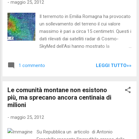
-
maggio 25, 2012
Il terremoto in Emilia Romagna ha provocato
un sollevamento del terreno il cui valore
massimo è pari a circa 15 centimetri. Questi i
dati rilevati dai satelliti radar di Cosmo-
SkyMed dell’Asi hanno mostrato la
deformazione della superficie, permettendo
ai ricercatori di Cnr-Irea e Ingv di fare le
LEGGI TUTTO»»
1 commento
prime valutazioni sulla zona colpita.
Nell’emergenza post terremoto infatti il
Dipartimento della Protezione Civile, fin dalle
Le comunità montane non esistono
primissime ore dopo il sisma, ha coinvolto
più, ma sprecano ancora centinaia di
l’Asi Agenzia Spaziale Italiana, il Cnr-Irea
milioni
Consiglio nazionale delle ricerche-Istituto
per il rilevamento elettromagnetico
-
maggio 25, 2012
dell’ambiente e l’Ingv Istituto nazionale di
geofisica e vulcanologia, per la
Su Repubblica un articolo di Antonio
programmazione di nuove acquisizioni radar