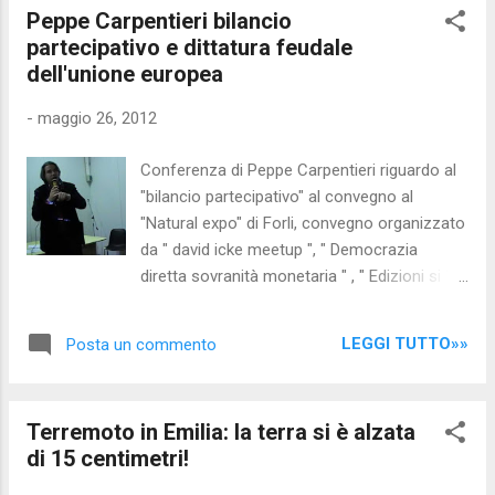
Peppe Carpentieri bilancio
prestiti erogati dal Fondo Monetario
partecipativo e dittatura feudale
Internazionale ai governi di Jaime Lusinchi nel
dell'unione europea
1988 e di Carlos Andrés Pérez nel 1989. Il
Venezuela ha cancellato tutti i suoi debiti da
-
maggio 26, 2012
vari anni, ma l’oro dato in garanzia rimane nei
forzieri delle banche di vari paesi: il 17,9% in
Conferenza di Peppe Carpentieri riguardo al
Inghilterra, il 59,9% in Svizzera , l’11,3% negli
"bilancio partecipativo" al convegno al
Stati Uniti, il 6,4% in Francia e lo l 0,8% a
"Natural expo" di Forli, convegno organizzato
Panamá; mentre solo il 3,7% delle sue riserve
da " david icke meetup ", " Democrazia
d’oro si trovano nelle casseforti del Banco
diretta sovranità monetaria " , " Edizioni si ", "
Central de Venezuela.
Collana eXoterica ", " Rivoluzione naturale ", "
Si mag! ", " giornale della E-45 " Condividi su
LEGGI TUTTO»»
Posta un commento
Facebook
Terremoto in Emilia: la terra si è alzata
di 15 centimetri!