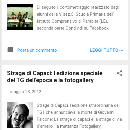
tema ci potesse essere maggiore severità da
Di seguito il cortometraggio realizzato dagli
parte delle autorità ecclesiastiche, dopo che è
alunni della V sez.C, Scuola Primaria dell'
emerso come in diversi casi alti prelati
Istituto Comprensivo di Parabita (LE).
fossero a conoscenza dei comportamenti di
seconda parte Condividi su Facebook
alcuni sacerdoti ma non fossero intervenuti
nemmeno per interrompere la situazione:
invece sembra proprio ch...
LEGGI TUTTO»»
Posta un commento
Strage di Capaci: l'edizione speciale
del TG dell'epoca e la fotogallery
-
maggio 23, 2012
Strage di Capaci. l'edizione straordinaria del
TG1 che annunciava la morte di Giovanni
Falcone: La strage di capaci e la strage di via
d'amelio.. la mattanza Fotogallery