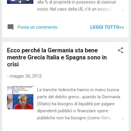
alla % di proprietà in possesso di ciascun
deciso di testare alcuni dei seguenti rimedi,
socio. Nel caso della UE, c'è un socio (
per verificarne l'efficacia, e vi informerò in
Germania ) che guadagna, alcuni soci che ci
merito. Se qualcuno di voi ha già esperienza
vanno pari, e altri ( Grecia, Italia, Spagna )
diretta nell'ambito, oppure decide di fare
LEGGI TUTTO»»
Posta un commento
che pagano per far guadagnare il socio a cui
altrettanto,...
va bene... L'UNICA SOLUZIONE, A QUESTO
PUNTO, è USCIRE DALLA SOCIETA'... ma gli "
Ecco perché la Germania sta bene
amministratori delegati " (Governi) dei soci a
mentre Grecia Italia e Spagna sono in
cui va male - che dovrebbe decidere di uscire
crisi
- si sono venduti: e anziché fare gli interessi
dei soci che rappresentano, fanno quelli del
-
maggio 26, 2012
socio che guadagna... W l'Europa!
Alessandro R. per nocensura.com Condividi
Le banche tedesche hanno in mano buona
su Facebook
parte del debito greco...quando la Germania
(Stato) ha bisogno di liquidità per pagare
dipendenti pubblici o finanziare opere
pubbliche non ha bisogno (come Italia,
Grecia, ecc...) di indebitarsi con banche