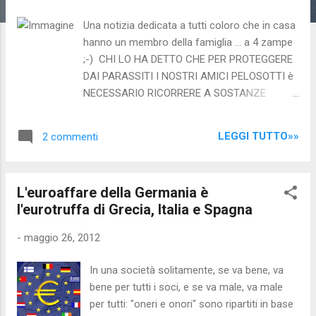
Una notizia dedicata a tutti coloro che in casa
hanno un membro della famiglia ... a 4 zampe
;-) CHI LO HA DETTO CHE PER PROTEGGERE
DAI PARASSITI I NOSTRI AMICI PELOSOTTI è
NECESSARIO RICORRERE A SOSTANZE
CHIMICHE... che sono dannose sia per la sua
salute, che per quella di chi vive intorno a
LEGGI TUTTO»»
2 commenti
lui?!? Collari antipulci, polverine e altri prodotti
chimici che proteggono dalle infestazioni
infatti - ovviamente - contaminano anche
L'euroaffare della Germania è
l'ambiente frequentato dal cane: un problema
l'eurotruffa di Grecia, Italia e Spagna
che si deve porre in particolare chi ha il cane
in casa, sopratutto in presenza di bambini.
-
maggio 26, 2012
Anche se in piccole dosi non producono
effetti nocivi acuti percepibili, sicuramente
In una società solitamente, se va bene, va
non sono un "toccasana". Personalmente mi
bene per tutti i soci, e se va male, va male
sono sempre affidato, fino ad oggi, al classico
per tutti: "oneri e onori" sono ripartiti in base
collare oppure alle gocce cutanee: ma ho