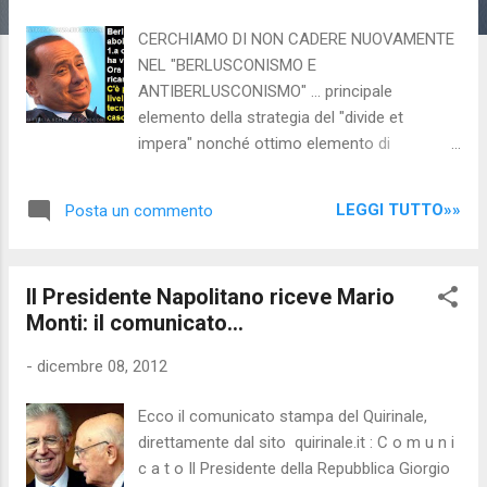
CERCHIAMO DI NON CADERE NUOVAMENTE
NEL "BERLUSCONISMO E
ANTIBERLUSCONISMO" ... principale
elemento della strategia del "divide et
impera" nonché ottimo elemento di
distrazione e un eccellente e rinomato capro
espiatorio, anche per le colpe che non ha.
LEGGI TUTTO»»
Posta un commento
Certo lui ne ha tante, ma il centrosinistra
cerca di affibbiargli anche le responsabilità
dei banchieri, dell'alta finanza e del "circuito
Il Presidente Napolitano riceve Mario
Bilderberg" che nel centrosinistra è ben
Monti: il comunicato...
rappresentato... ad iniziare da Enrico Letta,
che ha fatto dell'agenda Monti la sua "bibbia"
-
dicembre 08, 2012
personale; quasi qualcosa di "mistico" per lui
che riteneva un "miracolo" la nomina del suo
Ecco il comunicato stampa del Quirinale,
amico e compare Mario Monti (vedi i legami
direttamente dal sito quirinale.it : C o m u n i
tra i due:
c a t o Il Presidente della Repubblica Giorgio
http://www.nocensura.com/2012/12/enrico-