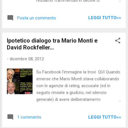
restiamo frammentati in decine di
dirà di nocensura.com
movimentini non andremo da NESSUNA
parte... Alcune volte riceviamo messaggi o
LEGGI TUTTO»»
Posta un commento
commenti che invitano i gestori del blog
Nocensura.com a " fare qualcosa "... come
se " ci lamentassimo e basta "... :D A tale
Ipotetico dialogo tra Mario Monti e
proposito è bene precisare che: 1) Noi non ci
David Rockfeller...
"lamentiamo". Noi facciamo INFORMAZIONE.
Da ormai più di 2 anni cerchiamo di dare un
-
dicembre 08, 2012
contributo al "risveglio" delle coscienze. 2)
Noi siamo cittadini qualsiasi esattamente
Su Facebook l'immagine la trovi QUI Quando
come gli altri: dedichiamo buona parte del
emerse che Mario Monti stava collaborando
nostro tempo libero alla gestione del blog,
con le agenzie di rating, accusate (ed in
ma non abbiamo poteri magici ne mezzi per
seguito rinviate a giudizio, nel silenzio
realizzare inchieste approfondite, etc. Detto
generale) di avere deliberatamente
questo, ci piacerebbe (come crediamo a
penalizzato l'Italia provocando l'acuirsi della
tutti) poter contribuire a cambiare le cose: e
crisi e l'innalzamento eccessivo dello spread
per questo, siccome crediamo che il primo
LEGGI TUTTO»»
1 commento
che ha portato alla nomina di Mario Monti
passo in tale direzione sia "SVE...
premier rilasciammo il seguente articolo-