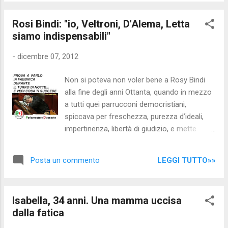
TEMPIO", ma non per liberare il tempio: bensì
per mettere loro la bancarella... DA APRILE
Rosi Bindi: "io, Veltroni, D'Alema, Letta
AD OGGI ABBIAMO ASSISTITO A DIVERSI
siamo indispensabili"
TENTATIVI DI "UNIONE" DI MOVIMENTI E
ASSOCIAZIONI, TUTTI MISERAMENTE
-
dicembre 07, 2012
FALLITI: BASATI SUL PERSONALISMO E
SULLA SPARTIZIONE DELLE POLTRONE E
Non si poteva non voler bene a Rosy Bindi
BASTA: i movimenti SANI a quel punto se ne
alla fine degli anni Ottanta, quando in mezzo
vanno, non potrebbe essere altrimenti...
a tutti quei parrucconi democristiani,
Quasi tutti i politici pensano solo ai propri
spiccava per freschezza, purezza d’ideali,
interessi: e la cosa brutta è che maggioranza
impertinenza, libertà di giudizio, e mette
dei cittadini se fossero al loro posto
davvero una certa tristezza, paragonare ora
farebbero altrettanto...!!! Al punto che la
le due immagini – quella di allora, e quella di
maggioranza dei Movimenti sono stati creati
LEGGI TUTTO»»
Posta un commento
adesso – e ritrovarla come ingrugnita,
con questa finalità... La parola '...
strenuamente tesa a tenersi il posto, a non
mollare la presa, e dice pure vaffa in diretta
Isabella, 34 anni. Una mamma uccisa
tv. È come se non volesse prendere
dalla fatica
serenamente atto che il mondo attorno a sé
è cambiato, che non tutte le stagioni sono