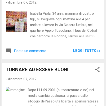
-
dicembre 07, 2012
uguali nella vita degli uomini, anche degli
uomini politici. Rosy Bindi è stata la più
Isabella Viola, 34 anni, mamma di quattro
feroce oppositrice alle primarie. Non le
figli, si svegliava ogni mattina alle 4 per
voleva. “Le nostre regole non le prevedono
andare a lavoro in via Nocera Umbra, nel
per la scelta del candidato premier” tuonava
quartiere Appio Tuscolano. Il bus del Cotral
il 12 maggio. “Non se ne vede l’utilità”. “Non
che percorre la Pontina, l’arrivo alla stazione
affidiamo la soluzione di tutti i problemi del
Laurentina, poi metro B, cambio a Termini
nostro partito alle primarie”, rincarava la
per entrare nei vagoni affollati della linea A
dose l’8 giugno, sostenuta dai Fioroni, dai
LEGGI TUTTO»»
Posta un commento
fino a Furio Camillo. Isabella era uno dei volti
Marini. “Renzi ...
stanchi che si incontrano sui mezzi pubblici,
stretti tra le smorfie per le attese infinite
TORNARE AD ESSERE BUONI
delle corse saltate. Il bar Kelly apre alle sette,
a quell'ora devono essere già pronti dolci e
-
dicembre 07, 2012
cornetti. Così, fino alle sette di sera, lo
stesso ritmo, ogni giorno che il padreterno
Dopo l'11 09 2001 (autoattentato o no) nei
manda in terra, domenica compresa. Da
media cambia qualcosa, si passa dallo
tempo Isabella non si sentiva bene, ma ha
sfoggio dell'assoluta libertà e spensieratezza
continuato a lavorare. È morta per un