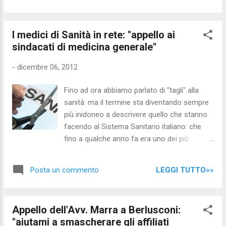
non parla nessuno"
http://www.nocensura.com/2012/12/la-
I medici di Sanità in rete: "appello ai
colossale-ingiustizia-delle-multe-di.html
sindacati di medicina generale"
"Iniziativa: alimentiamo il dibattito sulla
questione "multe in base al reddito"?
-
dicembre 06, 2012
http://www.nocensura.com/2012/12/iniziativ
a-alimentiamo-il-dibattito.html EBBENE se
Fino ad ora abbiamo parlato di "tagli" alla
effettuate una ricerca su Google digitando
sanità: ma il termine sta diventando sempre
"multe reddito" e filtrate i contenuti "solo
più inidoneo a descrivere quello che stanno
degli ultimi 7 giorni" potete trovare DIVERSI
facendo al Sistema Sanitario italiano: che
SITI CHE NE PARLANO: Un utente, che
fino a qualche anno fa era uno dei più
ringraziamo, ha avanzato la proposta anche
efficienti. Persino una nazione povera come
nel forum del 5 stelle: (ma forse Grillo, con 4
Cuba riesce ad offrire - nonostante
milioni di reddito non sarebbe molto felice...)
LEGGI TUTTO»»
Posta un commento
l'embargo - una sanità pubblica decente: non
http://www.bep...
è accettabile che sia smantellata in questo
modo: costringendo i benestanti a rivolgersi
Appello dell'Avv. Marra a Berlusconi:
a strutture private e/o stipulare polizze di
"aiutami a smascherare gli affiliati
assicurazione mentre la maggioranza dei