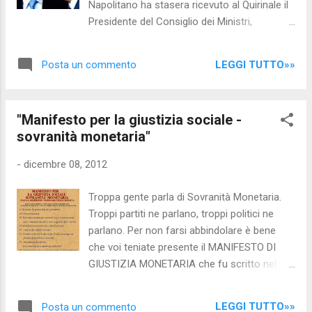
Napolitano ha stasera ricevuto al Quirinale il
letta-e-la-sua-amata-agenda.html )
Presidente del Consiglio dei Ministri,
"Berlusconi annuncia discesa in campo.
Senatore Mario Monti. Il Presidente della
Aumentano del 20% il valore delle azioni de
Repubblica ha prospettato al Presidente del
"Il Fatto Quotidiano". Per "Repubblica" e
LEGGI TUTTO»»
Posta un commento
Consiglio l'esito dei colloqui avuti con i
"Servizio Pubblico" ...
rappresentanti delle forze politiche che
avevano dall'inizio sostenuto il Governo e
"Manifesto per la giustizia sociale -
con i Presidenti del Senato della Repubblica e
sovranità monetaria"
della Camera dei Deputati. Il Presidente del
Consiglio ha dal canto suo rilevato che la
-
dicembre 08, 2012
successiva dichiarazione resa ieri in
Parlamento dal Segretario del PdL on.
Troppa gente parla di Sovranità Monetaria.
Angelino Alfano costituisce, nella sostanza,
Troppi partiti ne parlano, troppi politici ne
un giudizio di categorica sfiducia nei
parlano. Per non farsi abbindolare è bene
confronti del Governo e della sua linea di
che voi teniate presente il MANIFESTO DI
azione. Il Presidente del Consiglio non
GIUSTIZIA MONETARIA che fu scritto nel
ritiene pertanto possibile l'ulteriore
2002 da Giacinto Auriti perchè NESSUN
espletamento del suo mandato e ha di
PARTITO e NESSUN ECONOMISTA o
conseguenza manifestato il suo intento di
LEGGI TUTTO»»
Posta un commento