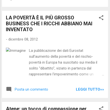
GIORNALISTA cita questi punti RISOLUTIVI
rassegnare le dimissioni. Il Presidente del...
per la liberazione dall'usura. Al Manifesto
DEVE seguire la LEGGE che istituisce la
LA POVERTÀ È IL PIÙ GROSSO
moneta ( in questo caso l'euro ) di proprietà
BUSINESS CHE I RICCHI ABBIANO MAI
del portatore all'atto dell'emissione come
INVENTATO
potete leggere in questa proposta che giace
nei cassetti del Parlamento: Art. 1 - L'EURO,
-
dicembre 08, 2012
all'atto dell'accettazione, nasce di proprietà
dei cittadini ed è acquisito a tal fine nella
La pubblicazione dei dati Eurostat
disponibilità degli Stati Membri aderenti al
sull'aumento della povertà e del rischio-
Trattato di Maastricht. L'EURO è pertanto
povertà in Europa ha suscitato sui media il
proprietà del portatore. Art. 2 - Ad ogni
solito "dibattito", viziato in partenza dal
cittadino è attribuito un codice dei redditi
rappresentare l'impoverimento come un
sociali, mediante il quale gli viene accreditata
"problema", come un effetto indesiderato
la quota di reddito,causato dalla
delle politiche di "rigore". In realtà il
accettazione monetaria e da ...
LEGGI TUTTO»»
Posta un commento
bombardamento sociale del "rigore
finanziario" non è sostanzialmente diverso dai
bombardamenti militari, nei quali l'obiettivo
Atene: un tocco di compassione per
dichiarato è un pretesto non soltanto per il