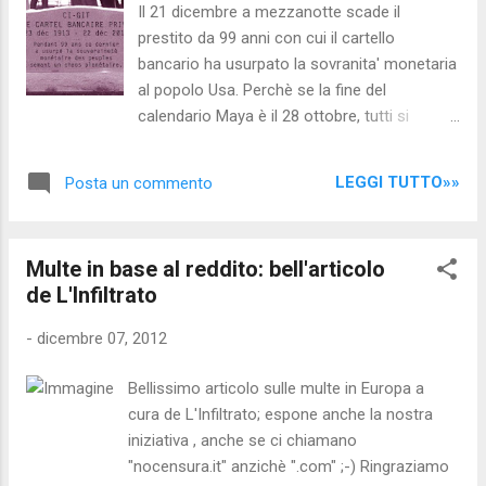
Il 21 dicembre a mezzanotte scade il
"pareggio di bilancio", "MES" e Fiscal
prestito da 99 anni con cui il cartello
Compact) difendere e promuovere la libertà
bancario ha usurpato la sovranita' monetaria
del web, la libertà di pensiero ed espressione;
al popolo Usa. Perchè se la fine del
e altri "obiettivi" atti a ripristinare la
calendario Maya è il 28 ottobre, tutti si
GIUSTIZIA SOCIALE e la DEMOCRAZIA a cui
concentrano sul 21 dicembre, solstizio
sono favorevoli la ma...
d'inverno? Risposta: è il giorno in cui scade
LEGGI TUTTO»»
Posta un commento
un "lease" di 99 anni che sancì l' usurpazione
della sovranità monetaria Usa per mano del
cartello bancario. New York - Perche' se la
Multe in base al reddito: bell'articolo
fine del calendario Maya e' fissata il 28
de L'Infiltrato
ottobre 2012, tutti si concentrano sulla data
del 21 dicembre dello stesso anno, che
-
dicembre 07, 2012
corrisponde al solstizio d'inverno, la giornata
piu' corta dell'anno? Se lo sono chiesto un
Bellissimo articolo sulle multe in Europa a
gruppo di amanti delle teorie cospirazioniste,
cura de L'Infiltrato; espone anche la nostra
che anziche' cercare ragioni esoteriche
iniziativa , anche se ci chiamano
preferiscono affidarsi alle ricerche storiche
"nocensura.it" anzichè ".com" ;-) Ringraziamo
piu' pragmatiche. Il 1913 sanci' l'atto di