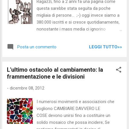
Ragazzi, fino a 2 anni fa una pagina come
un quartiere da qualche parte in Tracia, a più di
questa sarebbe stata seguita da poche
700 km di distanza da Atene, nel Nord-est
migliaia di persone... ;-) oggi invece siamo a
della Grecia. Nella Grecia dell’Unione Europea,
380.000 iscritti e si cresce quotidianamente,
nell’Euro zona, la Troka e il bailout. Prima della
nonostante i mass media ci ignorino
fine del 2012. O poco prima della fine del
completamente... non possono cer to fare
mondo della profezia Maya. Link originale:
pubblicità a chi non è "controllabile" come
http://www.keeptalkinggreece.co...
LEGGI TUTTO»»
Posta un commento
noi... loro danno visibilità a chi non "morde"
davvero il sistema, ovvero a chi dice 90
verità su 100 ma occulta quelle 10 più
L'ultimo ostacolo al cambiamento: la
importanti... RICORDATEVI che il sistema
frammentazione e le divisioni
tramite i media cerca di "orientare" le scelte
dei cittadini anche sul web... non a caso
-
dicembre 08, 2012
sono nati "dal nulla" diversi "personaggi della
rete" che immediatamente sono saliti alla
I numerosi movimenti e associazioni che
ribalta televisiva (o che provengono da tale
vogliono CAMBIARE DAVVERO LE
ambiente...) NON C'è BISOGNO DI
COSE devono unirsi fino a costituire un
AGGIUNGERE ALTRO... !!! Staff
solido mosaico che possa incidere; Se
www.nocensura.com - Cose che nessuno ti