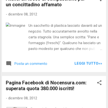
un concittadino affamato
consumismo delle bombe (tanto paga il
contribuente), ma anche per fare il maggior
-
dicembre 08, 2012
numero possibile di "danni collaterali", cioè di
vittime civili. Anche il "rigore" è un business, ed
Un sacchetto di plastica lasciato davanti ad un
il "danno collaterale" della maggiore povertà
negozio. Tutto accuratamente avvolto nella
apre a sua volta nuove frontiere al business.
carta stagnola. Una semplice scritta: "Pane e
[1] In questi anni è risultato sempre più
formaggio (freschi)". Qualcuno ha lasciato un
evidente il nesso consequenziale tra
pasto modesto per qualcuno che non può
l'aumento della povertà e la finanziarizzazione
permettersi di coprire una necessità di base: il
dei rapporti sociali. La povertà diventa un
cibo. Un gesto di compassione da parte di un
business ...
LEGGI TUTTO»»
Posta un commento
qualche sconosciuto per un anima affamata.
Un disoccupato, un senza tetto ... L'immagine
è stata pubblicata da Zougla.gr e scattata da
Pagina Facebook di Nocensura.com:
un passante, in una strada di Andrianou, nei
superata quota 380.000 iscritti!
nelle vicinanze di Monastiraki ad Atene.
Questa mattina ho visto invece, su internet, un
-
dicembre 08, 2012
altra foto: un sacchetto contenente del cibo
appeso fuori da un bidone della spazzatura di