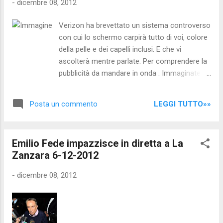
-
dicembre 08, 2012
ma in sommo grado allarmanti. In pochi anni, il
numero delle notifiche è passato da 7-8 mila
Verizon ha brevettato un sistema controverso
alle 15'300 registrate nel 2011 . Già queste
con cui lo schermo carpirà tutto di voi, colore
15'300 notifiche hanno fatto parlare
della pelle e dei capelli inclusi. E che vi
parecchio, e giustamente. La Lega ha chiesto
ascolterà mentre parlate. Per comprendere la
e proposto delle misure di contenimento
pubblicità da mandare in onda . Immaginate di
scontrandosi con i consueti njet. Ebbene i dati
essere seduti sul divano di casa vostra con il
del 2012 risultano ancora più allarmanti. Infatti
vostro o la vostra partner e intavolare una
i primi sei mesi dell’ann...
LEGGI TUTTO»»
Posta un commento
discussione: improvvisamente compare in
televisione una pubblicità per una consulenza
matrimoniale. Oppure immaginate di star
Emilio Fede impazzisce in diretta a La
facendo sollevamento pesi ed avere un film di
Zanzara 6-12-2012
sottofondo e, di punto in bianco, vedete
comparire sullo schermo annunci pubblicitari
-
dicembre 08, 2012
su come tenersi in forma, o sulla dieta da
seguire. Nel passato queste sarebbero state
tutte coincidenze, ma nel futuro non lo
saranno più, grazie all'idea avuta dal marchio