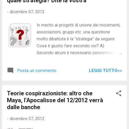
quale strategia? Dite la vostra
Governi che non hanno saputo gestire
l'immigrazione e che hanno tagliato la
-
dicembre 07, 2012
sicurezza: anche gli aiuti economici sono
previsti dalle leggi: è ovvio che coloro che
In merito ai progetti di unione dei movimenti,
possono ne beneficiano volentieri... ma la
associazioni, gruppi etc. una questione
colpa è dei governi che anziché gestire
molto dibattuta è la "strategia" da seguire:
l'immigrazione con senso di responsabilità
Cosa è giusto fare secondo voi? A)
hanno preferito cavalcare la tigre per il
Secondo alcuni è necessario concentrarci
consenso politico che aumentava insieme ai
sulle priorità essenziali: Unire tutti i
problemi legati all'immigrazione: anziché fare
movimenti (escludendo solo quelli basati su
leggi giuste hanno coltivato e alimentato
LEGGI TUTTO»»
Posta un commento
ideologie da malati di mente come
xenofobia e tensioni sociali... ...
omofobia, razzismo (1*) e ogni forma di
discriminazione per questioni di sesso,
Teorie cospirazioniste: altro che
razza, idee etc.) sulla base di un "progetto
Maya, l'Apocalisse del 12/2012 verrà
comune", cioè un 'manifesto' di obiettivi
dalle banche
comuni e irrinunciabili, come la sovranità
monetaria, i trattati-capestro degli eurocrati
-
dicembre 07, 2012
(a partire dal "Trattato di Lisbona" a quello di
"Velsen" che ha istituito Eurogendfor fino al