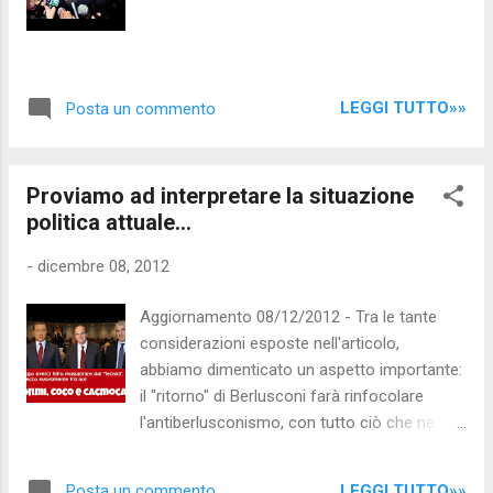
Verizon, il quale, secondo il sito Slate , sarà in
grado di spiare tutti i vostri gesti grazie a una
particolare tecnologia. Questo marchio
inglese ha brevettato, di fatto, un sistema in
LEGGI TUTTO»»
Posta un commento
grado di capire l'esatta tipologia di pubbl...
Proviamo ad interpretare la situazione
politica attuale...
-
dicembre 08, 2012
Aggiornamento 08/12/2012 - Tra le tante
considerazioni esposte nell'articolo,
abbiamo dimenticato un aspetto importante:
il "ritorno" di Berlusconi farà rinfocolare
l'antiberlusconismo, con tutto ciò che ne
consegue. Per il centrosinistra (ma anche
per alcuni giornalisti e vignettisti) è una
LEGGI TUTTO»»
Posta un commento