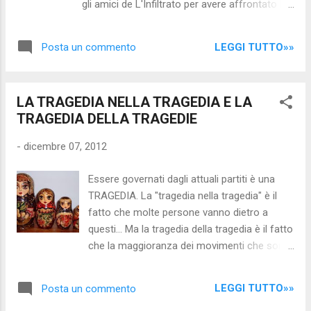
gli amici de L'Infiltrato per avere affrontato la
usurpazione della sovranita' monetaria degli
questione e per averci menzionato... Staff
Stati Uniti da parte del cartello delle banche.
Nocensura.com In Italia vengono contestate
Allora, si legge su...
LEGGI TUTTO»»
Posta un commento
ogni anno circa due milioni di multe per
eccesso di velocità . Circa la metà viene
regolarmente evasa creando uno scoperto
LA TRAGEDIA NELLA TRAGEDIA E LA
che non è possibile calcolare con precisione
TRAGEDIA DELLA TRAGEDIE
ma comunque vicino al mezzo miliardo di
euro . Denaro in meno per le pubbliche
-
dicembre 07, 2012
amministrazioni che sono costretti a tassare
altrove per ottenere quello che occorre per
Essere governati dagli attuali partiti è una
continuare a sopravvivere . Perché i cittadini
TRAGEDIA. La "tragedia nella tragedia" è il
non pagano le multe e spesso le strappano
fatto che molte persone vanno dietro a
per non ricordarsi di averle ricevute? Una delle
questi... Ma la tragedia della tragedia è il fatto
cause è relativa di sicuro all’incidenza che
che la maggioranza dei movimenti che sono
esse hanno sul bilancio mensile di una
nati e stanno nascendo a pochi mesi dalle
famiglia. Sono di certo più care di quelle
elezioni non vogliono altro che prendere il
tedesche e austriache e più incisive di quelle
LEGGI TUTTO»»
Posta un commento
posto della casta: "FUORI I MERCAN TI DAL
s...