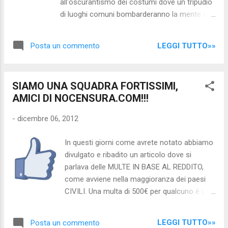
all'oscurantismo dei costumi dove un tripudio
malore, da sola, sotto la metro, sulla
di luoghi comuni bombarderanno la mente di
banchina della stazione Termini una
miliardi di cittadini ; la paura del diverso, il
domenica mattina, era il 18 novembre. Alcuni
timore delle armi di distruzione di massa
passeggeri hanno cercato di soccorrerla
LEGGI TUTTO»»
Posta un commento
fanno accettare alla gente la perdita della
portandola fino alla banchina della stazione
privacy fino a creare il grande fratello
Termini. Vigili del fuoco e d...
orwelliano che tutti noi viviamo
SIAMO UNA SQUADRA FORTISSIMI,
quotidianamente. Il 2008, natale della
AMICI DI NOCENSURA.COM!!!
recessione sistemica programmata globale,
preannuncia anni difficili da digerire per le
-
dicembre 06, 2012
fasce deboli della società ; la stampa ripeterà
come un mantra la dottrina del contenimento
In questi giorni come avrete notato abbiamo
dei costi, dell'abbattimento delle tutele
divulgato e ribadito un articolo dove si
lavorative e dell'insostenibilità della previdenza
parlava delle MULTE IN BASE AL REDDITO,
sociale (quest'ultimo elemento è molto ma
come avviene nella maggioranza dei paesi
molto gradito ai big della finanza speculatrice
CIVILI. Una multa di 500€ per qualcuno è una
& scommettitrice delle altrui esistenze). Come
mazzata per altri solletico... avevamo rivolto
una macchia d'olio si espande nelle
un appello a cittadini e blogger: Vedi articoli:
"eSSoteriche" menti il think tan...
LEGGI TUTTO»»
Posta un commento
"La colossale ingiustizia delle multe di cui