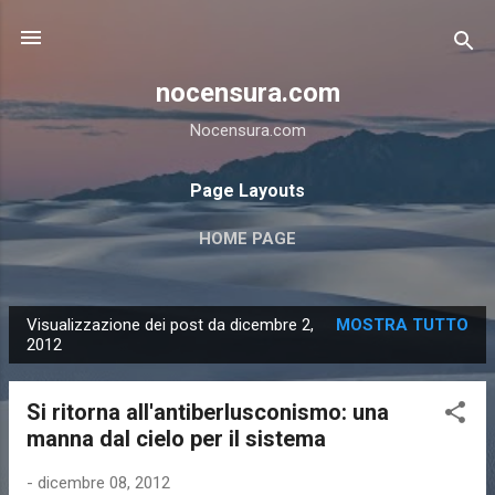
Passa ai contenuti principali
nocensura.com
Nocensura.com
Page Layouts
HOME PAGE
Visualizzazione dei post da dicembre 2,
MOSTRA TUTTO
P
2012
o
s
Si ritorna all'antiberlusconismo: una
t
manna dal cielo per il sistema
-
dicembre 08, 2012