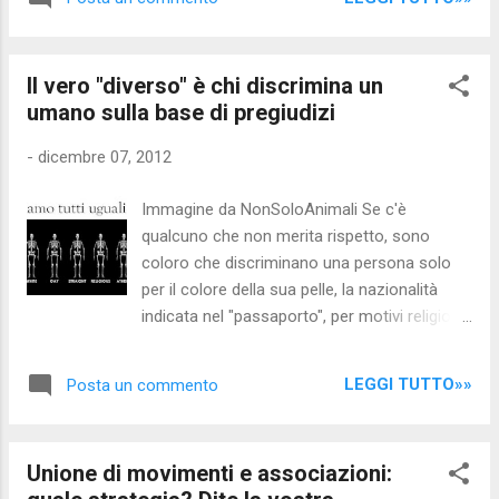
pacchia: potranno fare appello "al voto utile"
per "scongiurare il ritorno di Berlusconi"
convincendo a votare per loro chi si sarebbe
Il vero "diverso" è chi discrimina un
astenuto o orientato verso altri movimenti...
umano sulla base di pregiudizi
Ma non dimentichiamoci mai che Monti ci
ha messo la faccia: ma dietro la "mattanza"
-
dicembre 07, 2012
ci sono LORO e gli oltre 100.000 giornalisti
italiani che gli permettono di truffare i
Immagine da NonSoloAnimali Se c'è
cittadini... Monti ci ha messo la faccia, ma la
qualcuno che non merita rispetto, sono
mattanza sociale è opera dei partiti politici
coloro che discriminano una persona solo
del 14/08/2012 Occorre partire dal "
per il colore della sua pelle, la nazionalità
Manifesto per la sovranità monetaria " del
indicata nel "passaporto", per motivi religiosi,
prof. Auriti. Chi occulta la questione è
o per l'orientamento sessuale e/o qualsiasi
nemico dei cittadini. Staff nocensura.com - -
altra discriminante pregiudiziale. La dilagante
- - - - - Spesso ...
LEGGI TUTTO»»
Posta un commento
intolleranza nei confronti degli stranieri
andrebbe rivolta verso i governi: veri e unici
responsabili dei problemi provocati
Unione di movimenti e associazioni:
dall'errata gestione del fenomeno.