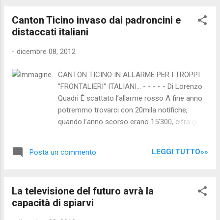
dossier con numerosi approfondimenti:
Canton Ticino invaso dai padroncini e
"L'Italia vittima di un complotto e le prove
distaccati italiani
che Monti è complice"
http://www.nocensura.com/2012/06/litalia-
-
dicembre 08, 2012
vittima-di-un-complotto-e-le.html Circa il
recente rinvio a giudizio delle agenzie di
CANTON TICINO IN ALLARME PER I TROPPI
rating: "Hanno manipolato il mercato",
"FRONTALIERI" ITALIANI... - - - - - Di Lorenzo
rinviate a giudizio le agenzie di rating"
Quadri È scattato l’allarme rosso A fine anno
http://www.nocensura.com/2012/11/hanno-
potremmo trovarci con 20mila notifiche,
manipolato-il-mercato-rinviate.html
quando l’anno scorso erano 15'300, cifra già
"Sosteniamo la Procura di Trani: faccia
ritenuta spropositata La scorsa settimana, il
chiarezza sul golpe"
Mattino della domenica ha dato in anteprima
http://www.nocensura.com/2012/11/sosteni
LEGGI TUTTO»»
Posta un commento
la notizia dell’ulteriore esplosione del numero
amo-la-procura-di-trani-faccia.html [Grazie
delle notifiche di breve durata (meno di tre
a Marco della pag...
mesi), quelle che vengono staccate da ditte,
La televisione del futuro avrà la
padroncini, distaccati della vicina ed ex amica
capacità di spiarvi
Penisola che entrano in Ticino a prestare la
loro opera. Le cifre sono non solo impietose,