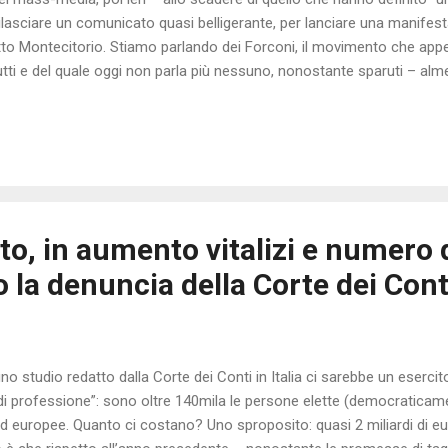
rilasciare un comunicato quasi belligerante, per lanciare una manif
tto Montecitorio. Stiamo parlando dei Forconi, il movimento che app
utti e del quale oggi non parla più nessuno, nonostante sparuti – alm
ti abbiamo deciso di riprendere la protesta . I Forconi hanno deciso d
tecitorio, perché “la nostra Patria, la nostra Repubblica e la nostra 
ella classe politica al potere che deve essere messa da parte per non 
 e suicidi”. L’appello – come detto – ha toni tutt’altro che concilianti:
rti’. Sabato 13 dicembre, tutti i cittadini fed...
to, in aumento vitalizi e numero 
co la denuncia della Corte dei Cont
o studio redatto dalla Corte dei Conti in Italia ci sarebbe un eserc
i di professione”: sono oltre 140mila le persone elette (democraticamen
ed europee. Quanto ci costano? Uno sproposito: quasi 2 miliardi di eur