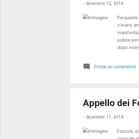
-
dicembre 12, 2014
Perquisita
c’erano ar
manifestaz
polizia pe
dopo esser
andato in 
la polizia
Posta un commento
protagonis
hanno nega
recarmi spo
Appello dei F
-
dicembre 11, 2014
Forconi, u
generale d