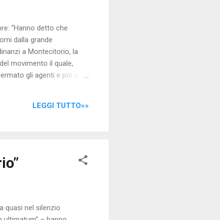
bre: “Hanno detto che
orni dalla grande
nanzi a Montecitorio, la
 del movimento il quale,
ermato gli agenti e poi è
 ha appreso dal verbale che
el coordinamento
LEGGI TUTTO»»
he mi seguivano in auto
lizia e allora ho deciso di
io”
 quasi nel silenzio
un ultimatum” – hanno