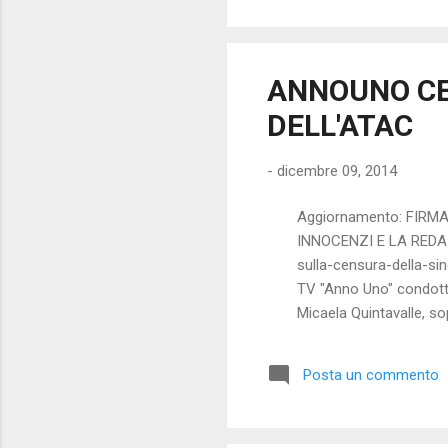
dif
vis
non 
ANNOUNO CE
DELL'ATAC
-
dicembre 09, 2014
Aggiornamento: FIRM
INNOCENZI E LA REDAZI
sulla-censura-della-sin
TV "Anno Uno" condotto
Micaela Quintavalle, so
Quintavalle, che da 7 a
sindacalista molto com
Posta un commento
autonomo, " Cambia-Men
La Quintavalle non guard