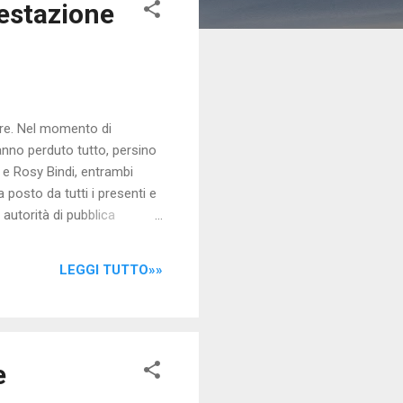
testazione
bre. Nel momento di
anno perduto tutto, persino
 e Rosy Bindi, entrambi
 posto da tutti i presenti e
 autorità di pubblica
 non era perfettamente
 ma i leader del movimento
LEGGI TUTTO»»
mente dovevano uscire dal
e