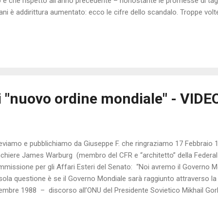
è che rispetto all’anno precedente – nonostante le promesse di tagli
aliani è addirittura aumentato: ecco le cifre dello scandalo. Troppe vol
lare dei costi della politica italiana e dei presunti tagli da applicare p
pre in voga nelle campagne elettorali ma poi, all’atto pratico, quello 
messo. Se nel 2013 la Corte dei Conti certificava in 143.936 il numero 
” – suddivisi tra parlamentari italiano ed europei, politici regionali, p
colare s...
i "nuovo ordine mondiale" - VIDE
eviamo e pubblichiamo da Giuseppe F. che ringraziamo 17 Febbraio 
chiere James Warburg (membro del CFR e “architetto” della Federal 
missione per gli Affari Esteri del Senato: “Noi avremo il Governo M
sola questione è se il Governo Mondiale sarà raggiunto attraverso la
embre 1988 – discorso all’ONU del Presidente Sovietico Mikhail Gorba
gresso del mondo è possibile solamente attraverso una ricerca rivo
versale dell’uomo, muovendosi verso un Nuovo Ordine Mondiale” 2