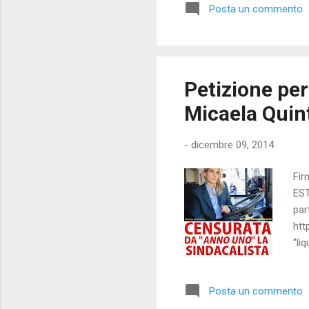
Posta un commento
del
naz
si 
Petizione per
Micaela Quin
-
dicembre 09, 2014
Fir
EST
par
htt
"li
Ign
un 
Posta un commento
Noc