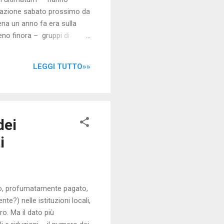
estazione sabato prossimo da
ena un anno fa era sulla
eno finora – gruppi di
i ritrovarsi sabato in
Costituzione sono in
LEGGI TUTTO»»
recare ulteriori danni,
 “È ora di passare alle
dei
i
ito, profumatamente pagato,
te?) nelle istituzioni locali,
o. Ma il dato più