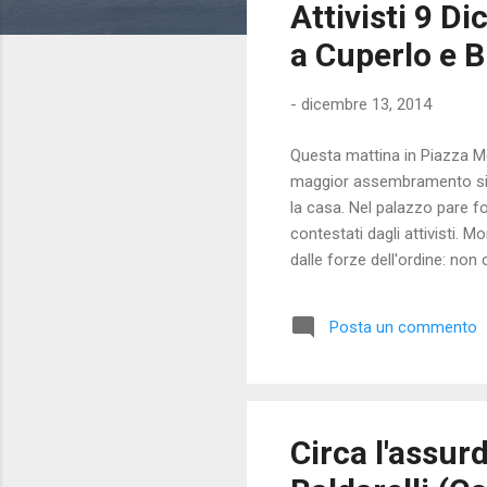
Attivisti 9 D
t
a Cuperlo e B
-
dicembre 13, 2014
Questa mattina in Piazza M
maggior assembramento si so
la casa. Nel palazzo pare f
contestati dagli attivisti. 
dalle forze dell'ordine: non
sicurezza hanno chiesto ai
autorizzata. Alcuni attivis
Posta un commento
hanno dialogato con le forz
palazzo altri politici...
Circa l'assur