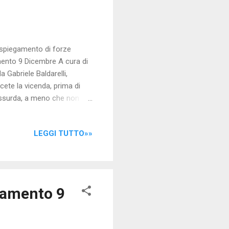
 dispiegamento di forze
amento 9 Dicembre A cura di
a Gabriele Baldarelli,
scete la vicenda, prima di
 assurda, a meno che non
ele, non crediamo proprio
stati inviati, non si sa per
LEGGI TUTTO»»
istratura, ( cosa
re il mandato
ditore riminese nonch...
inamento 9