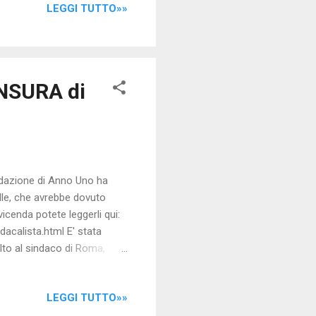
LEGGI TUTTO»»
 solo di una piccola
ni diverse l’una dall’altra
e dell’umanità: pace e...
ENSURA di
redazione di Anno Uno ha
le, che avrebbe dovuto
vicenda potete leggerli qui:
calista.html E' stata
lto al sindaco di Roma,
opo avergli fatto firmare
a esclusione?!? Noi di
LEGGI TUTTO»»
A e non gestibile, a