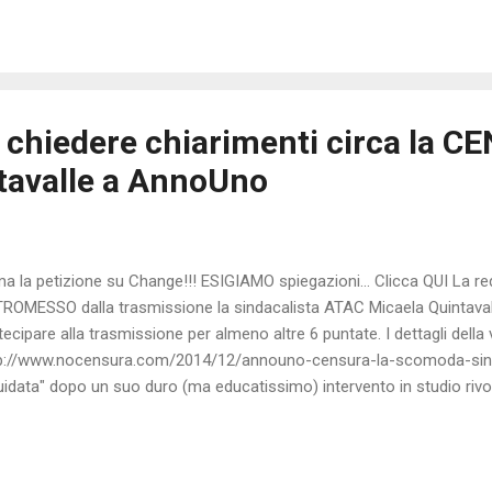
 Presidente USA George Bush Senior al Congresso : “ … Non si tratta
ione, ma di una grande idea: un Nuovo Ordine Mondiale, nel quale nazio
uniscono in un impegno comune per raggiungere un traguardo universal
 chiedere chiarimenti circa la C
tavalle a AnnoUno
ma la petizione su Change!!! ESIGIAMO spiegazioni... Clicca QUI La 
ROMESSO dalla trasmissione la sindacalista ATAC Micaela Quintaval
tecipare alla trasmissione per almeno altre 6 puntate. I dettagli della 
p://www.nocensura.com/2014/12/announo-censura-la-scomoda-sinda
quidata" dopo un suo duro (ma educatissimo) intervento in studio rivo
azio Marino. COME MAI è STATA ESCLUSA? Come mai il programma d
contratto NON lo ha rispettato? Quali esigenze hanno portato alla su
ensura.com temiamo che sia stata esclusa perché è una voce LIBER