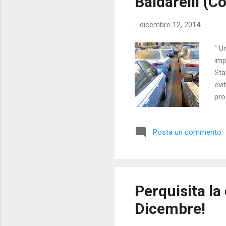
Baldarelli (
-
dicembre 12, 2014
" U
imp
Sta
evi
pro
eme
che
Posta un commento
ord
con
com
Perquisita l
Dicembre!