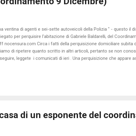
Coordinamento 9 Dicembre)
na ventina di agenti e sei-sette autoveicoli della Polizia " - questo il
iegato per perquisire l'abitazione di Gabriele Baldarelli, del Coordin
ff nocensura.com Circa i fatti della perquisizione domiciliare subita d
tiamo di ripetere quanto scritto in altri articoli, pertanto se non cono
seguire, leggete i comunicati di ieri . Una perquisizione che appare
rgano elementi di cui ignoriamo l'esistenza... ma conoscendo Gabri
 sia questo il caso... Ieri mattina una ventina di agenti di Polizia sono 
ine di chi, o sulla base di quali elementi, senza un mandato della mag
sentita solo in caso di reale emergenza, quando chiedere e attende
prometterebbe l'operazione ) in casa di Gabriele Baldarelli , impren
a casa di un esponente del coord