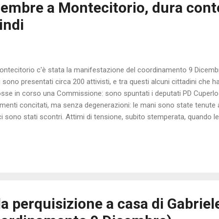
icembre a Montecitorio, dura con
indi
ontecitorio c'è stata la manifestazione del coordinamento 9 Dicem
no presentati circa 200 attivisti, e tra questi alcuni cittadini che h
osse in corso una Commissione: sono spuntati i deputati PD Cuperlo
Momenti concitati, ma senza degenerazioni: le mani sono state tenute a
 ci sono stati scontri. Attimi di tensione, subito stemperata, quando le
 manifestanti di abbandonare la piazza, in quanto la manifestazione
ti non volevano mollare, erano pronti a farsi sgombrare con la forza,
e dell'ordine trovando un accordo per spostare il presidio. Probabil
da perquisizione a casa di Gabriel