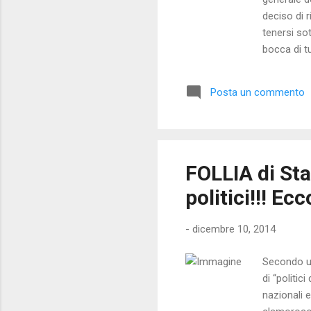
deciso di 
tenersi so
bocca di t
manifestan
piazza Mon
Posta un commento
ostaggio d
umiliazioni
‘maniere fo
FOLLIA di Sta
politici!!! Ec
-
dicembre 10, 2014
Secondo un
di “politic
nazionali 