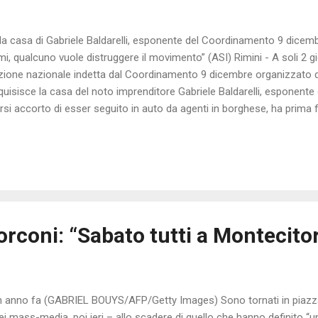
 la casa di Gabriele Baldarelli, esponente del Coordinamento 9 dicem
mi, qualcuno vuole distruggere il movimento” (ASI) Rimini - A soli 2 gi
ione nazionale indetta dal Coordinamento 9 dicembre organizzato di
rquisisce la casa del noto imprenditore Gabriele Baldarelli, esponente
si accorto di esser seguito in auto da agenti in borghese, ha prima f
questura a fare una dichiarazione spontanea. Appena tornato a casa
 cercava “armi”, armi che non sono mai state trovate. L’esponente d
ta di questa inquietante vicenda afferma : “ Gli agenti in borghese c
to che mi stessero seguendo, ma io ho capito che si trattava della po
ntaneamente in questura per riferire che io ed altre 5 o 6...
orconi: “Sabato tutti a Montecitor
n anno fa (GABRIEL BOUYS/AFP/Getty Images) Sono tornati in piazza
ei mass-media, poi ieri – allo scadere di quello che hanno definito “