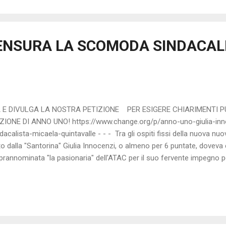
ferenza dei soliti BURATTINI dei sindacati che sfilano in TV! Qualc
ibilità a Micaela Quintavalle avrebbe allargato il fronte della protes
di quella "pilotata...
NSURA LA SCOMODA SINDACAL
A E DIVULGA LA NOSTRA PETIZIONE PER ESIGERE CHIARIMENTI PU
ONE DI ANNO UNO! https://www.change.org/p/anno-uno-giulia-innoc
dacalista-micaela-quintavalle - - - Tra gli ospiti fissi della nuova 
 dalla "Santorina" Giulia Innocenzi, o almeno per 6 puntate, doveva 
prannominata "la pasionaria" dell'ATAC per il suo fervente impegno p
nni lavora per ATAC e sta portanto avanti gli studi universitari per di
battiva, che insieme ad un gruppo di colleghi sempre più ben nutrito
ti M410" evidentemente non soddisfatti della rappresentanza affidata
a i...