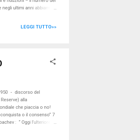
 e riduzioni – il numero dei
te negli ultimi anni abbiamo
er combattere la Casta. Il
che accade è il contrario di
LEGGI TUTTO»»
dei “politici di
rovinciali e comunali –
O
1950 - discorso del
Reserve) alla
ondiale che piaccia o no!
 conquista o il consenso” 7
chev : “ Oggi l’ulteriore
lta ad un concetto
9 Gennaio 1991 – Discorso