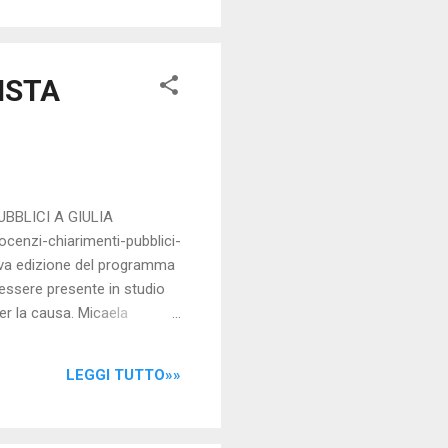
uno ha avuto PAURA che dare
ta, della PROTESTA VERA e
ISTA
BBLICI A GIULIA
enzi-chiarimenti-pubblici-
nuova edizione del programma
essere presente in studio
er la causa. Micaela
ventare medico, è una
 ha dato vita a un sindacato
LEGGI TUTTO»»
 alle altre sigle sindacali.