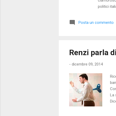
clamoroso 
politici it
sentito par
tema è sem
Posta un commento
quanto pro
professione
desta parti
Renzi parla d
-
dicembre 09, 2014
Ric
ban
Com
La 
Dic
pro
uni