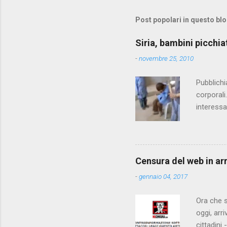
m
m
Post popolari in questo bl
e
Siria, bambini picchia
n
-
novembre 25, 2010
t
i
Pubblichi
corporali
interessa
che il fi
state pun
Censura del web in ar
-
gennaio 04, 2017
Ora che s
oggi, arr
cittadini