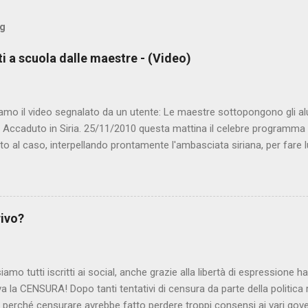
og
ti a scuola dalle maestre - (Video)
amo il video segnalato da un utente: Le maestre sottopongono gli al
. Accaduto in Siria. 25/11/2010 questa mattina il celebre programma 
to al caso, interpellando prontamente l'ambasciata siriana, per fare 
lmato, di cui le autorità siriane erano a conoscenza, risale al 2004, e 
ite e allontanate dalla scuola. LEGGI IL SERVIZIO . staff nocensura
rivo?
iamo tutti iscritti ai social, anche grazie alla libertà di espressione 
iva la CENSURA! Dopo tanti tentativi di censura da parte della politica r
 - perché censurare avrebbe fatto perdere troppi consensi ai vari go