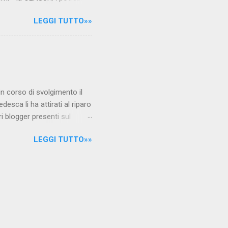
rcato , nota anche come
LEGGI TUTTO»»
hé al governo non c'è più
 la faccia su quelle misure
sborsare per le banche allo
ere mentre fa la spesa come
niamo alla questione
è in corso di svolgimento il
desca li ha attirati al riparo
ri blogger presenti sul
Jones, e li ha arrestati,
LEGGI TUTTO»»
 durante l'ultimo
i La verità sul nuovo
arrestati/ Per garantire la