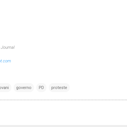
 Journal
pot.com
ovani
governo
PD
proteste