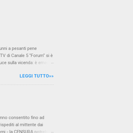
unni a pesanti pene
TV di Canale 5 "Forum" si è
luce sulla vicenda: è emerso
le maestre del video sono
LEGGI TUTTO»»
.com Condividi su Facebook
hanno consentito fino ad
ispediti al mittente dai
verni - la CENSURA potrebbe