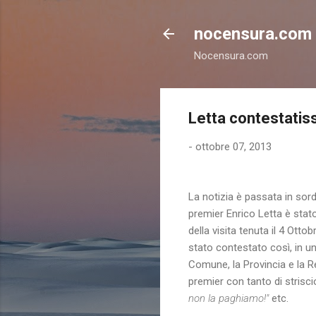
nocensura.com
Nocensura.com
Letta contestatis
-
ottobre 07, 2013
La notizia è passata in sor
premier Enrico Letta è stat
della visita tenuta il 4 Ot
stato contestato così, in un
Comune, la Provincia e la Re
premier con tanto di striscio
non la paghiamo!"
etc.