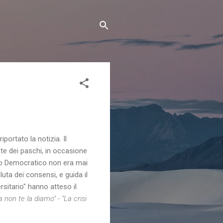
ortato la notizia. Il
te dei paschi, in occasione
ito Democratico non era mai
uta dei consensi, e guida il
rsitario" hanno atteso il
a non te la diamo" - "La crisi