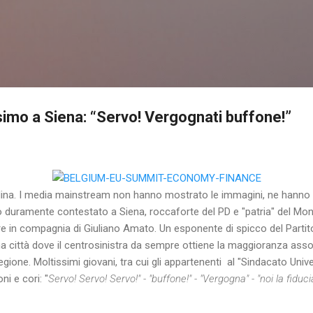
Passa ai contenuti principali
simo a Siena: “Servo! Vergognati buffone!”
dina. I media mainstream non hanno mostrato le immagini, ne hanno rip
o duramente contestato a Siena, roccaforte del PD e "patria" del Mon
tobre in compagnia di Giuliano Amato. Un esponente di spicco del Part
a città dove il centrosinistra da sempre ottiene la maggioranza assol
gione. Moltissimi giovani, tra cui gli appartenenti al "Sindacato Unive
ni e cori: "
Servo! Servo! Servo!" - "buffone!" - "Vergogna" - "noi la fiduci