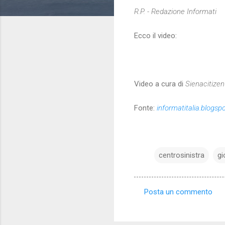
R.P. - Redazione Informati
Ecco il video:
Video a cura di
Sienacitizen
Fonte:
informatitalia.blogs
centrosinistra
gi
Posta un commento
C
o