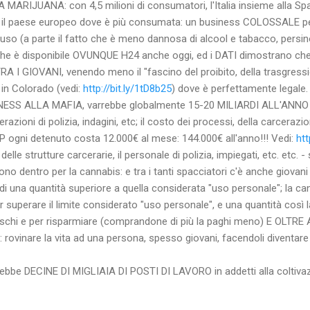
RIJUANA: con 4,5 milioni di consumatori, l'Italia insieme alla Spa
è il paese europeo dove è più consumata: un business COLOSSALE per
l'uso (a parte il fatto che è meno dannosa di alcool e tabacco, per
 che è disponibile OVUNQUE H24 anche oggi, ed i DATI dimostrano che
I GIOVANI, venendo meno il "fascino del proibito, della trasgressi
, in Colorado (vedi:
http://bit.ly/1tD8b25
) dove è perfettamente legale.
SS ALLA MAFIA, varrebbe globalmente 15-20 MILIARDI ALL'ANNO 
razioni di polizia, indagini, etc; il costo dei processi, della carcerazio
 ogni detenuto costa 12.000€ al mese: 144.000€ all'anno!!! Vedi:
htt
lle strutture carcerarie, il personale di polizia, impiegati, etc. etc. 
ono dentro per la cannabis: e tra i tanti spacciatori c'è anche giovan
di una quantità superiore a quella considerata "uso personale"; la 
 superare il limite considerato "uso personale", e una quantità così 
 rischi e per risparmiare (comprandone di più la paghi meno) E OLTR
ovinare la vita ad una persona, spesso giovani, facendoli diventare "
ebbe DECINE DI MIGLIAIA DI POSTI DI LAVORO in addetti alla coltivazi