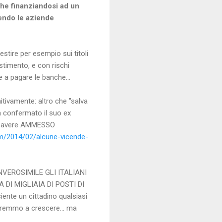
e finanziandosi ad un
rendo le aziende
estire per esempio sui titoli
estimento, e con rischi
 a pagare le banche...
itivamente: altro che "salva
a confermato il suo ex
e ad avere AMMESSO
m/2014/02/alcune-vicende-
VEROSIMILE GLI ITALIANI
DI MIGLIAIA DI POSTI DI
nte un cittadino qualsiasi
eremmo a crescere... ma