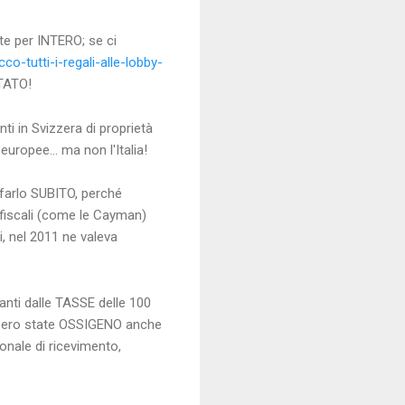
te per INTERO; se ci
-tutti-i-regali-alle-lobby-
TATO!
i in Svizzera di proprietà
uropee... ma non l'Italia!
farlo SUBITO, perché
i fiscali (come le Cayman)
i, nel 2011 ne valeva
nti dalle TASSE delle 100
ebbero state OSSIGENO anche
rsonale di ricevimento,