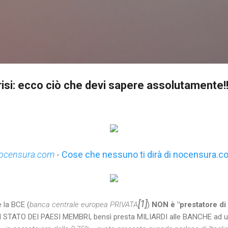
Passa ai contenuti principali
isi: ecco ciò che devi sapere assolutamente!!
ocensura.com
-
Cose che nessuno ti dirà di nocensura.
[1]
 la BCE (
banca centrale europea PRIVATA
)
NON è "prestatore di 
 STATO DEI PAESI MEMBRI, bensì presta MILIARDI alle BANCHE ad u