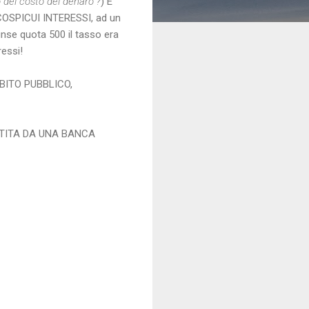
o del costo del denaro"?
) E
SPICUI INTERESSI, ad un
unse quota 500 il tasso era
ressi!
 DEBITO PUBBLICO,
STITA DA UNA BANCA