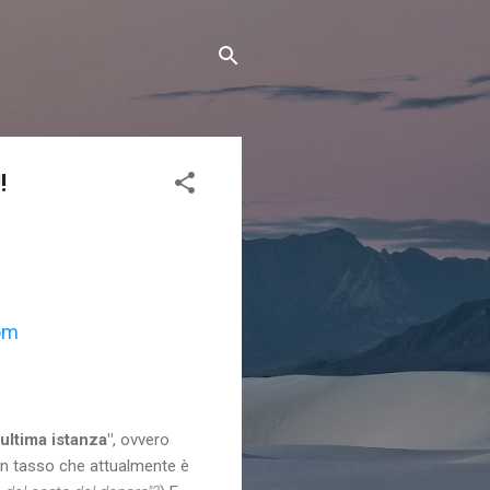
!
com
ultima istanza"
, ovvero
n tasso che attualmente è