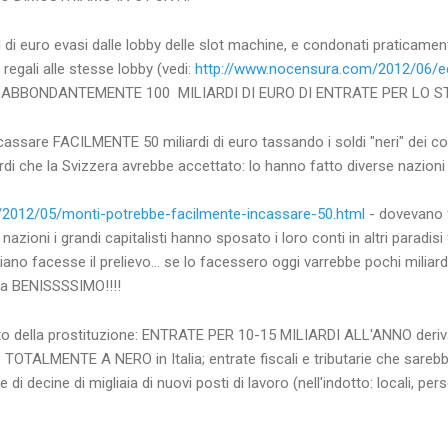
 di euro evasi dalle lobby delle slot machine, e condonati praticamen
egali alle stesse lobby (vedi:
http://www.nocensura.com/2012/06/ecco
RA ABBONDANTEMENTE 100 MILIARDI DI EURO DI ENTRATE PER LO S
ssare FACILMENTE 50 miliardi di euro tassando i soldi "neri" dei cont
ordi che la Svizzera avrebbe accettato: lo hanno fatto diverse nazioni e
2012/05/monti-potrebbe-facilmente-incassare-50.html
- dovevano 
nazioni i grandi capitalisti hanno sposato i loro conti in altri paradis
liano facesse il prelievo... se lo facessero oggi varrebbe pochi miliard
va BENISSSSIMO!!!!
o della prostituzione: ENTRATE PER 10-15 MILIARDI ALL'ANNO deriva
o TOTALMENTE A NERO in Italia; entrate fiscali e tributarie che sar
e di decine di migliaia di nuovi posti di lavoro (nell'indotto: locali, pe