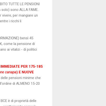
UBITO TUTTE LE PENSIONI
non solo) sono ALLA FAME.
r vivere, per mangiare un
tre i ricchi li
NFORMAZIONE) bensì 45
0€, come la pensione di
 ai vitalizi - di politici
 IMMEDIATE PER 175-185
ione canapa
) E NUOVE
 delle pensioni minime che
ll'ordine di ALMENO 15-20
BCE è di proprietà delle