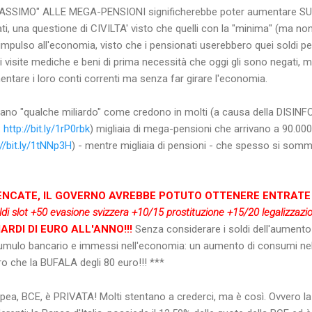
ASSIMO" ALLE MEGA-PENSIONI significherebbe poter aumentare S
ti, una questione di CIVILTA' visto che quelli con la "minima" (ma 
mpulso all'economia, visto che i pensionati userebbero quei soldi pe
 visite mediche e beni di prima necessità che oggi gli sono negati, men
tare i loro conti correnti ma senza far girare l'economia.
ano "qualche miliardo" come credono in molti (a causa della DISI
:
http://bit.ly/1rP0rbk
) migliaia di mega-pensioni che arrivano a 90.00
://bit.ly/1tNNp3H
) - mentre migliaia di pensioni - che spesso si sommano
LENCATE, IL GOVERNO AVREBBE POTUTO OTTENERE ENTRATE
ldi slot +50 evasione svizzera +10/15 prostituzione +15/20 legalizzaz
ARDI DI EURO ALL'ANNO!!!
Senza considerare i soldi dell'aumento
ccumulo bancario e immessi nell'economia: un aumento di consumi ne
altro che la BUFALA degli 80 euro!!! ***
a, BCE, è PRIVATA! Molti stentano a crederci, ma è così. Ovvero la 