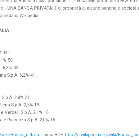
erenti: la Banca d'Italia, possiede il 12.50% delle quote della BCE ed
ee - UNA BANCA PRIVATA: è di proprietà di alcune banche e società a
scheda di Wikipedia:
ALIA:
3%
50
,1%
50
.
6,3%
42
na S.p.A.
6,2%
41
 S.p.A.
2,8%
21
iena S.p.A.
2,5%
19
e Vercelli S.p.A.
2,1%
16
a e Piacenza S.p.A.
2,0%
16
g/wiki/Banca_d'Italia
- circa BCE:
http://it.wikipedia.org/wiki/Banca_c