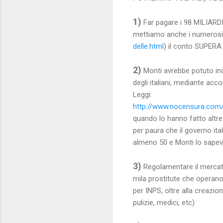
1)
Far pagare i 98 MILIARDI
mettiamo anche i numerosi r
delle.html
) il conto SUPE
2)
Monti avrebbe potuto inca
degli italiani, mediante acc
Leggi:
http://www.nocensura.com/
quando lo hanno fatto altre 
per paura che il governo ita
almeno 50 e Monti lo sape
3)
Regolamentare il mercat
mila prostitute che operan
per INPS, oltre alla creazion
pulizie, medici, etc)