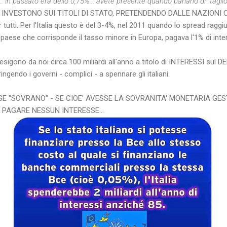
.. in passato era dello 0,75%... avete presente quando parlano di "tagli
INVESTONO SUI TITOLI DI STATO, PRETENDENDO DALLE NAZIONI CO
utti. Per l'Italia questo è del 3-4%, nel 2011 quando lo spread raggi
paese che corrisponde il tasso minore in Europa, pagava l'1% di inte
esigono da noi circa 100 miliardi all'anno a titolo di INTERESSI sul
ngendo i governi - complici - a spennare gli italiani.
ESE "SOVRANO" - SE CIOE' AVESSE LA SOVRANITA' MONETARIA GE
 PAGARE NESSUN INTERESSE...