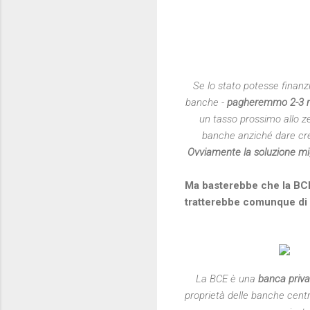
Se lo stato potesse finanzi
banche -
pagheremmo 2-3 mil
un tasso prossimo allo zer
banche anziché dare credi
Ovviamente la soluzione mig
Ma basterebbe che la BCE 
tratterebbe comunque di 
La BCE è una
banca priva
proprietà delle banche centra