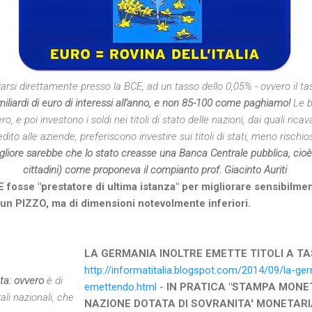
arsi direttamente presso la BCE, ad un tasso dello 0,05% - ovvero il ta
iardi di euro di interessi all'anno, e non 85-100 come paghiamo!
Le 
o, e poi investono i soldi nei titoli di stato delle nazioni, dai quali ric
to alle aziende, preferiscono investire sui titoli di stati, meno rischio
liore sarebbe che lo stato creasse una Banca Centrale pubblica, cioè d
cittadini) come proponeva il compianto prof. Giacinto Auriti
fosse "prestatore di ultima istanza" per migliorare sensibilmente
un PIZZO, ma di dimensioni notevolmente inferiori.
LA GERMANIA INOLTRE EMETTE TITOLI A TA
http://informatitalia.blogspot.com/2014/09/la-
ta: ovvero
è di
emettendo.html
-
IN PRATICA "STAMPA MONE
li nazionali, che
NAZIONE DOTATA DI SOVRANITA' MONETARIA! Q