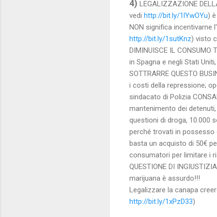
4)
LEGALIZZAZIONE DELLA MA
vedi
http://bit.ly/1lYwOYu
) 
NON significa incentivarne 
http://bit.ly/1sutKnz
) visto
DIMINUISCE IL CONSUMO TRA 
in Spagna e negli Stati Uniti
SOTTRARRE QUESTO BUSINE
i costi della repressione; ope
sindacato di Polizia CONSAP
mantenimento dei detenuti, de
questioni di droga, 10.000 s
perché trovati in possesso 
basta un acquisto di 50€ per
consumatori per limitare i
QUESTIONE DI INGIUSTIZIA: r
marijuana è assurdo!!!
Legalizzare la canapa creer
http://bit.ly/1xPzD33
)