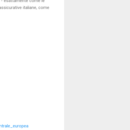
 è - esattamente come le
ssicurative italiane, come
entrale_europea