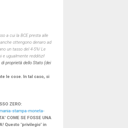
sso a cui la BCE presta alle
banche ottengono denaro ad
avano un tasso del 4-5%! Le
si e ugualmente redditizi!
i proprietà dello Stato (dei
 le cose. In tal caso, si
SSO ZERO:
germania-stampa-moneta-
TA" COME SE FOSSE UNA
uesto "privilegio" in