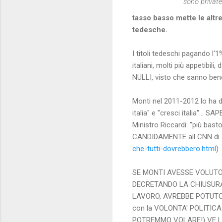
sono private
tasso basso mette le altr
tedesche.
I titoli tedeschi pagando l'
italiani, molti più appetibil
NULLI, visto che sanno bene
Monti nel 2011-2012 lo ha d
italia" e "cresci italia"..
Ministro Riccardi: "più bast
CANDIDAMENTE all CNN di ave
che-tutti-dovrebbero.html
)
SE MONTI AVESSE VOLUTO 
DECRETANDO LA CHIUSURA D
LAVORO, AVREBBE POTUTO FA
con la VOLONTA' POLITICA d
POTREMMO VOLARE!) VE L