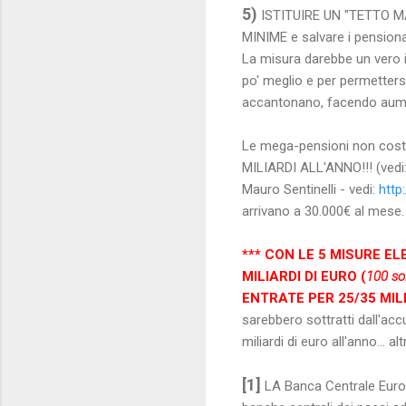
5)
ISTITUIRE UN "TETTO M
MINIME e salvare i pensiona
La misura darebbe un vero i
po' meglio e per permettersi
accantonano, facendo aumen
Le mega-pensioni non cost
MILIARDI ALL'ANNO!!! (vedi
Mauro Sentinelli - vedi:
http
arrivano a 30.000€ al mese.
*** CON LE 5 MISURE E
MILIARDI DI EURO (
100 so
ENTRATE PER 25/35 MILI
sarebbero sottratti dall'a
miliardi di euro all'anno... 
[1]
LA Banca Centrale Europe