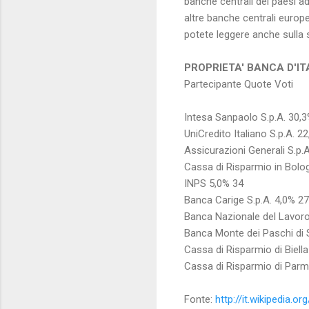
banche centrali dei paesi ad
altre banche centrali europ
potete leggere anche sulla 
PROPRIETA' BANCA D'IT
Partecipante
Quote
Voti
Intesa Sanpaolo S.p.A.
30,
UniCredito Italiano S.p.A.
22
Assicurazioni Generali S.p.A
Cassa di Risparmio in Bolog
INPS
5,0%
34
Banca Carige S.p.A.
4,0%
27
Banca Nazionale del Lavoro
Banca Monte dei Paschi di S
Cassa di Risparmio di Biella 
Cassa di Risparmio di Parm
Fonte:
http://it.wikipedia.or