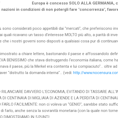
.
Europa è concesso SOLO ALLA GERMANIA, ch
e nazioni in condizioni di non potergli fare "concorrenza", favo
1% sono considerati poco appetibili dai "mercati", che preferiscono inv
i, dai quali ricavano un tasso d'interesse MOLTO più alto, a parità di inv
 che i nostri governi sono disposti a qualsiasi cosa pur di continuare
imostrato a chiare lettere, bastonando il paese e affossandolo defin
. SAPEVA BENISSIMO che stava distruggendo l'economia italiana, come h
onava il paese, più la Merkel era contenta e lui compiaciuto"... oltr
r "distrutto la domanda interna"... (vedi:
http://www.nocensura.co
RILANCIARE DAVVERO L'ECONOMIA, EVITANDO DI TASSARE ALL'IN
I CENTINAIA DI MIGLIAIA DI AZIENDE E LA PERDITA DI CENTINAIA 
RLO FACILMENTE: non ci voleva un "GENIO", sarebbe stato sufficie
i farlo, anche senza la sovranità monetaria (con la quale non torn
O DIMOSTRIAMO IN 5 PUNTI: