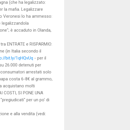
gna (che ha legalizzato:
 la mafia. Legalizzare
sino Veronesi lo ha ammesso:
 legalizzandola
one"; è accaduto in Olanda,
tra ENTRATE e RISPARMIO:
ne (in Italia secondo il
p://bit.ly/1qHQvUq
- per il
- su 26.000 detenuti per
i consumatori arrestati solo
canapa costa 6-8€ al grammo,
la acquistano molti
E AI COSTI, SI PONE UNA
pregiudicati" per un po' di
one e alla vendita (vedi: