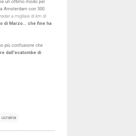
ebbe un ottimo modo per
o da Amsterdam con 300
adar a migliaia di km di
o di Marzo... che fine ha
nno più confusione che
re dall'ecatombe di
ucraina