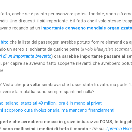
sfatto, anche se è presto per avanzare ipotesi fondate, sono già emer
iti. Uno di questi, il più importante, è il fatto che il volo stesse tr
stavano recando ad un
importante convegno mondiale organizzato 
ubito
che la lista dei passeggeri avrebbe potuto fornire elementi da
do un aereo si schianta da qualche parte (
il volo Malaysian scompars
ari di un importante brevetto
)
ora sarebbe importante passare al seta
i,
per capire se avevano fatto scoperte rilevanti, che avrebbero potu
he.
a?
Visto che
più volte
sembrava che fosse stata trovata, ma poi le "te
revenire la malattia sono sempre spariti nel nulla?
no italiano: stanziati 49 milioni, ora è in mano ai privati
liani scoprono cura rivoluzionaria, ma mancano finanziamenti!
perte che avrebbero messo in grave imbarazzo l'OMS, le big ph
DS
sono moltissimi i medici di tutto il mondo -
tra cui
il premio Nobe