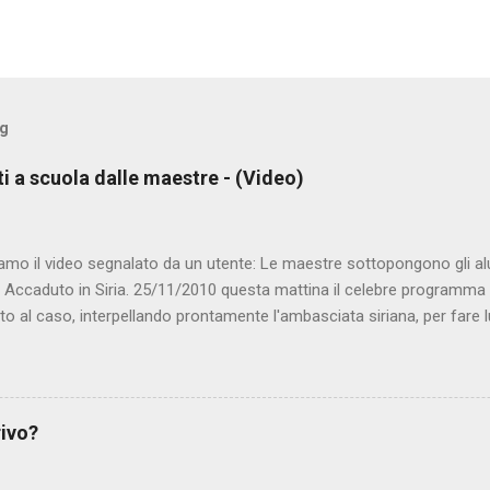
og
ti a scuola dalle maestre - (Video)
amo il video segnalato da un utente: Le maestre sottopongono gli al
. Accaduto in Siria. 25/11/2010 questa mattina il celebre programma 
to al caso, interpellando prontamente l'ambasciata siriana, per fare 
lmato, di cui le autorità siriane erano a conoscenza, risale al 2004, e 
ite e allontanate dalla scuola. LEGGI IL SERVIZIO . staff nocensura
rivo?