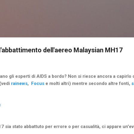
Passa ai contenuti principali
ll'abbattimento dell'aereo Malaysian MH17
no gli esperti di AIDS a bordo? Non si riesce ancora a capirlo
 (vedi
rainews
,
Focus
e molti altri) mentre secondo altre fonti,
s
m
7 sia stato abbattuto per errore o per casualità, ci appare un'e