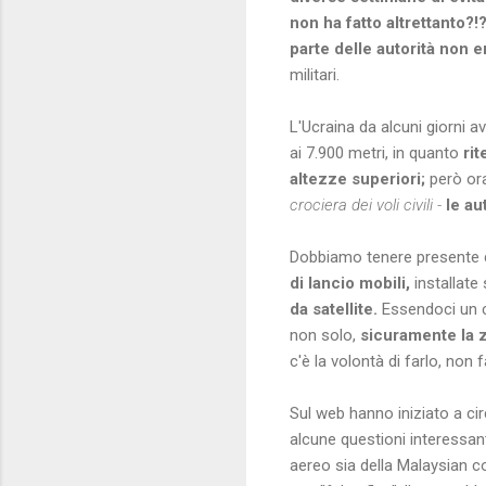
non ha fatto altrettanto?!
parte delle autorità non er
militari.
L'Ucraina da alcuni giorni a
ai 7.900 metri, in quanto
rit
altezze superiori;
però
or
crociera dei voli civili -
le au
Dobbiamo tenere presente 
di lancio mobili,
installate
da satellite.
Essendoci un co
non solo,
sicuramente la z
c'è la volontà di farlo, non 
Sul web hanno iniziato a cir
alcune questioni interessa
aereo sia della Malaysian 