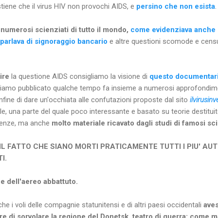
stiene che il virus HIV non provochi AIDS, e
persino che non esista
.
 numerosi scienziati di tutto il mondo,
come evidenziava anche B
parlava di signoraggio bancario
e altre questioni scomode e censur
dire
la questione AIDS consigliamo la visione di
questo documentar
amo pubblicato qualche tempo fa insieme a numerosi approfondiment
 infine di dare un'occhiata alle confutazioni proposte dal sito
ilvirusinv
le, una parte del quale poco interessante e basato su teorie destitu
tenze, ma anche
molto materiale ricavato dagli studi di famosi sci
 IL FATTO CHE SIANO MORTI PRATICAMENTE TUTTI I PIU' AU
I.
e dell'aereo abbattuto.
he i voli delle compagnie statunitensi e di altri paesi occidentali
aves
re di sorvolare la regione del Donetsk, teatro di guerra: come ma