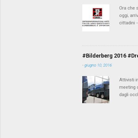
Ora che s
oggi, arr
cittadini
arrivare 
AGCM (da
Matteo Re
che per l
#Bilderberg 2016 #Dres
sdoganame
-
giugno 10, 2016
un comune
censura. 
Attivisti 
meeting de
dagli occ
posto, tr
evitando 
collegame
https://
ordine mo