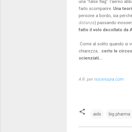
una "false flag": l'aereo 
farlo scomparire.
Una teor
persone a bordo, sia perché
distanza
) passando inosserv
fatto il volo decollato d
Come al solito quando si ve
chiarezza...
certo le circo
scienziati...
A.R. per
nocensura.com
aids
big pharma