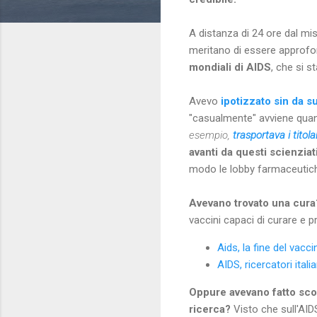
A distanza di 24 ore dal mi
meritano di essere approfond
mondiali di AIDS
, che si 
Avevo
ipotizzato sin da s
"casualmente" avviene quan
esempio,
trasportava i titol
avanti da questi scienziat
modo le lobby farmaceutic
Avevano trovato una cur
vaccini capaci di curare e p
Aids, la fine del vacci
AIDS, ricercatori ita
Oppure avevano fatto sco
ricerca?
Visto che sull'AI