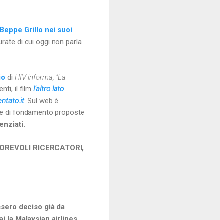
eppe Grillo nei suoi
ate di cui oggi non parla
io
di
HIV informa, "La
i, il film
l'altro lato
entato.it
. Sul web è
ite di fondamento proposte
enziati.
TOREVOLI RICERCATORI,
sero deciso già da
i la Malaysian airlines