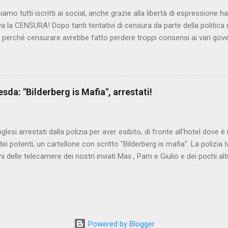
iamo tutti iscritti ai social, anche grazie alla libertà di espressione 
iva la CENSURA! Dopo tanti tentativi di censura da parte della politica r
 - perché censurare avrebbe fatto perdere troppi consensi ai vari go
dall'Antitrust, ovvero l' Autorità garante della concorrenza e del me
 non confondere con AGCOM) tra l'altro il momento è proprizio perc
nzi ma il buon Renziloni , controfigura di Renzi messo li per mettere
'ex sindaco di Firenze sarebbero state sconvenienti , dai miliardi da 
da: "Bilderberg is Mafia", arrestati!
nto della censura del web. Renzi è tornato a casa, a farsi riprend
 cittadino, e grazie alla propaganda tornerà in sella presto. Ma tor
Con la scusa di contrastare no...
inglesi arrestati dalla polizia per aver esibito, di fronte all'hotel dove 
i potenti, un cartellone con scritto "Bilderberg is mafia". La polizia te
hi delle telecamere dei nostri inviati Max , Pam e Giulio e dei pochi alt
a cui quelli del blog di controinformazione anglofona Infowars di Alex 
che la scena fosse ripresa. E' quanto raccontano i nostri amici inviati
nto in diretta, che potete vedere qui:
www.facebook.com/nocensura/videos/1189040361147055/ L'articolo d
ndiale : Dresda, espongono cartello "Bilderberg is mafia", arrestati!
Powered by Blogger