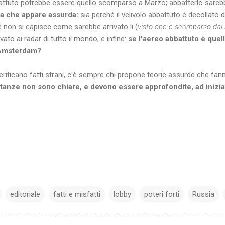
abbattuto potrebbe essere quello scomparso a Marzo; abbatterlo sar
ia che appare assurda:
sia perché il velivolo abbattuto è decollat
 non si capisce come sarebbe arrivato li (
visto che è scomparso dai r
ato ai radar di tutto il mondo, e infine:
se l'aereo abbattuto è quell
a Amsterdam?
rificano fatti strani, c'è sempre chi propone teorie assurde che fa
stanze non sono chiare, e devono essere approfondite, ad inizia
editoriale
fatti e misfatti
lobby
poteri forti
Russia