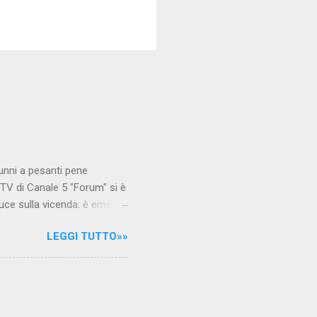
unni a pesanti pene
TV di Canale 5 "Forum" si è
luce sulla vicenda: è emerso
le maestre del video sono
LEGGI TUTTO»»
.com Condividi su Facebook