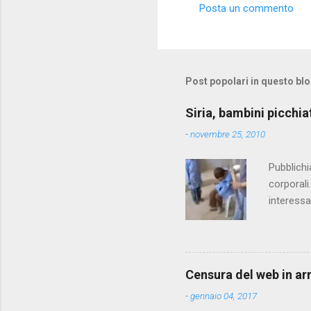
Posta un commento
C
o
m
m
Post popolari in questo bl
e
Siria, bambini picchia
n
-
novembre 25, 2010
t
i
Pubblichi
corporali
interessa
che il fi
state pun
Censura del web in ar
-
gennaio 04, 2017