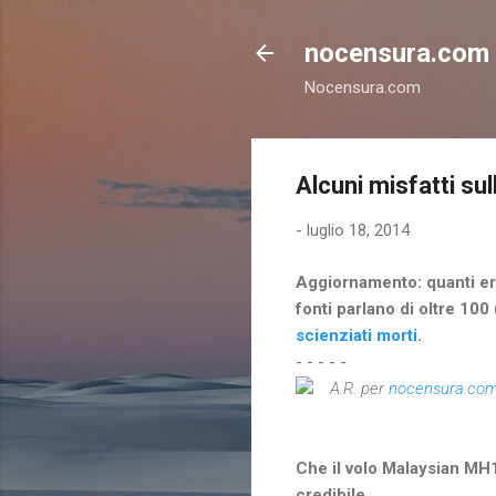
nocensura.com
Nocensura.com
Alcuni misfatti su
-
luglio 18, 2014
Aggiornamento: quanti era
fonti parlano di oltre 100
scienziati morti
.
- - - - -
A.R. per
nocensura.co
Che il volo Malaysian MH1
credibile.