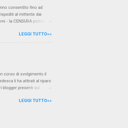
hanno consentito fino ad
ispediti al mittente dai
verni - la CENSURA potrebbe
rcato , nota anche come
LEGGI TUTTO»»
hé al governo non c'è più
 la faccia su quelle misure
sborsare per le banche allo
ere mentre fa la spesa come
niamo alla questione
è in corso di svolgimento il
desca li ha attirati al riparo
ri blogger presenti sul
Jones, e li ha arrestati,
LEGGI TUTTO»»
 durante l'ultimo
i La verità sul nuovo