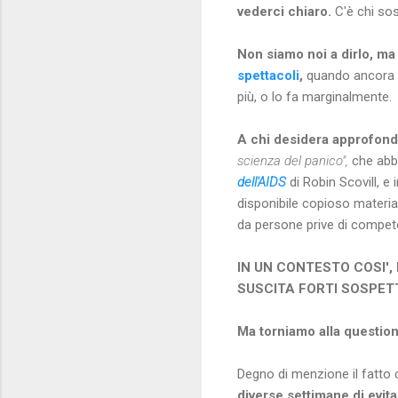
vederci chiaro.
C'è chi so
Non siamo noi a dirlo, ma
spettacoli
,
quando ancora
più, o lo fa marginalmente.
A chi desidera approfon
scienza del panico",
che abbi
dell'AIDS
di Robin Scovill, e
disponibile copioso materia
da persone prive di compe
IN UN CONTESTO COSI',
SUSCITA FORTI SOSPETT
Ma torniamo alla question
Degno di menzione il fatto c
diverse settimane di evita