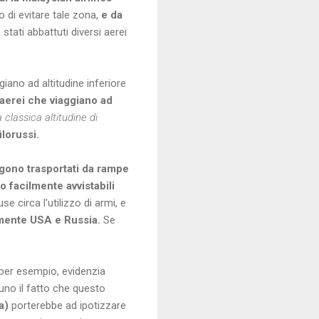
 di evitare tale zona,
e da
tati abbattuti diversi aerei
giano ad altitudine inferiore
 aerei che viaggiano ad
 classica altitudine di
filorussi.
ono trasportati da rampe
o facilmente avvistabili
 circa l'utilizzo di armi, e
ramente USA e Russia.
Se
per
esempio, evidenzia
no il fatto che questo
na)
porterebbe ad ipotizzare