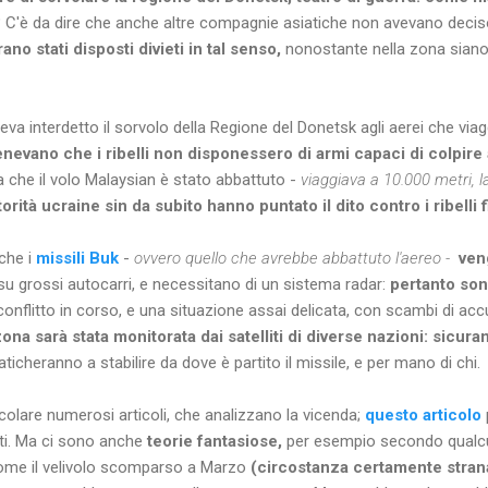
?
C'è da dire che anche altre compagnie asiatiche non avevano deciso
ano stati disposti divieti in tal senso,
nonostante nella zona siano s
veva interdetto il sorvolo della Regione del Donetsk agli aerei che viag
enevano che i ribelli non disponessero di armi capaci di colpire
a che il volo Malaysian è stato abbattuto -
viaggiava a 10.000 metri, la
torità ucraine sin da subito hanno puntato il dito contro i ribelli 
che i
missili Buk
-
ovvero quello che avrebbe abbattuto l'aereo -
veng
 su grossi autocarri, e necessitano di un sistema radar:
pertanto son
nflitto in corso, e una situazione assai delicata, con scambi di accuse
ona sarà stata monitorata dai satelliti di diverse nazioni: sicu
faticheranno a stabilire da dove è partito il missile, e per mano di chi.
colare numerosi articoli, che analizzano la vicenda;
questo articolo
nti. Ma ci sono anche
teorie fantasiose,
per esempio secondo qualcu
come il velivolo scomparso a Marzo
(circostanza certamente stra