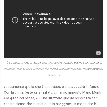
A fine articolo l'intervento completo di Mario Monti: questo è tagliato per proporre le parti salienti, ma il
taglio non è volto a distorcere il significato delle parole di Mario Monti, come puoi verificare guardando il
video integrale
esattamente quello che è successo, e che
accadrà
in futuro.
Con la prima
forte crisi,
infatti, ci hanno imposto Mario Monti
alla guida del paese, e lui ha utilizzato questa possibilità per
essere sicuro che la crisi in Italia si
aggravi,
in modo che in