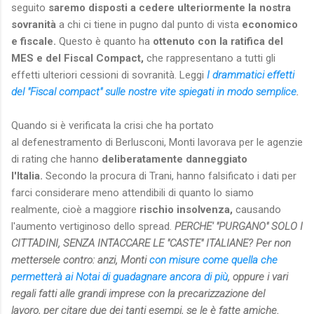
seguito
saremo disposti a cedere ulteriormente la nostra
sovranità
a chi ci tiene in pugno dal punto di vista
economico
e fiscale.
Questo è quanto ha
ottenuto con la ratifica del
MES e del Fiscal Compact,
che rappresentano a tutti gli
effetti ulteriori cessioni di sovranità. Leggi
I drammatici effetti
del "Fiscal compact" sulle nostre vite spiegati in modo semplice
.
Quando si è verificata la crisi che ha portato
al defenestramento di Berlusconi, Monti lavorava per le agenzie
di rating che hanno
deliberatamente danneggiato
l'Italia.
Secondo la procura di Trani, hanno falsificato i dati per
farci considerare meno attendibili di quanto lo siamo
realmente, cioè a maggiore
rischio insolvenza,
causando
l'aumento vertiginoso dello spread.
PERCHE' "PURGANO" SOLO I
CITTADINI, SENZA INTACCARE LE "CASTE" ITALIANE? Per non
mettersele contro: anzi, Monti
con misure come quella che
permetterà ai Notai di guadagnare ancora di più
, oppure i vari
regali fatti alle grandi imprese con la precarizzazione del
lavoro,
per citare due dei tanti esempi, se le è fatte amiche.