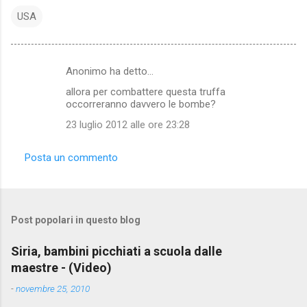
USA
Anonimo ha detto…
C
allora per combattere questa truffa
o
occorreranno davvero le bombe?
m
23 luglio 2012 alle ore 23:28
m
e
Posta un commento
n
t
i
Post popolari in questo blog
Siria, bambini picchiati a scuola dalle
maestre - (Video)
-
novembre 25, 2010