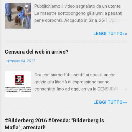
Pubblichiamo il video segnalato da un utente:
Le maestre sottopongono gli alunni a pesanti
pene corporali. Accaduto in Siria. 25/11/2010
questa mattina il celebre programma TV di
LEGGI TUTTO»»
Canale 5 "Forum" si è interessato al caso,
interpellando prontamente l'ambasciata siriana,
per fare luce sulla vicenda: è emerso che il
Censura del web in arrivo?
filmato, di cui le autorità siriane erano a
-
gennaio 04, 2017
conoscenza, risale al 2004, e le maestre del
video sono state punite e allontanate dalla
Ora che siamo tutti iscritti ai social, anche
scuola. LEGGI IL SERVIZIO . staff
grazie alla libertà di espressione hanno
nocensura.com Condividi su Facebook
consentito fino ad oggi, arriva la CENSURA!
Dopo tanti tentativi di censura da parte della
LEGGI TUTTO»»
politica rispediti al mittente dai cittadini - perché
censurare avrebbe fatto perdere troppi
consensi ai vari governi - la CENSURA potrebbe
#Bilderberg 2016 #Dresda: "Bilderberg is
arrivare dall'Antitrust, ovvero l' Autorità garante
Mafia", arrestati!
della concorrenza e del mercato , nota anche