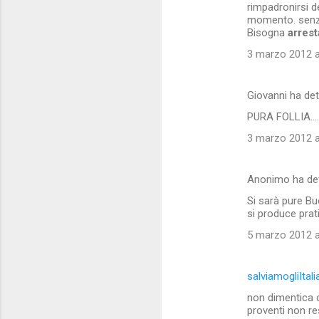
rimpadronirsi d
momento. senza
Bisogna
arrest
3 marzo 2012 a
Giovanni ha de
PURA FOLLIA...
3 marzo 2012 a
Anonimo ha de
Si sarà pure Bu
si produce prat
5 marzo 2012 a
salviamogliItali
non dimentica c
proventi non re