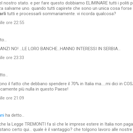
el nostro stato. e per fare questo dobbiamo ELIMINARE tutti i politi 
 salvarne uno. quando tutti capirete che sono un unica cosa forse 
arli
tutti e processarli sommariamente. vi ricorda qualcosa?
lle ore 22:55
tto…
.ANZI NO! ...LE LORO BANCHE...HANNO INTERESSI IN SERBIA...
lle ore 23:33
tto…
ono il fatto che debbano spendere il 70% in Italia ma.....mi dici in C
icamente più nulla in questo Paese!
lle ore 21:09
ani
ha detto…
he la Legge TREMONTI fa sì che le imprese estere in Italia non pagan
stano certo qui... quale è il vantaggio? che tolgono lavoro alle nostr