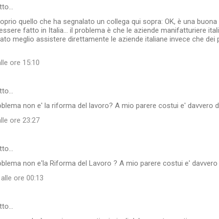
tto…
roprio quello che ha segnalato un collega qui sopra: OK, è una buona 
ssere fatto in Italia... il problema è che le aziende manifatturiere it
to meglio assistere direttamente le aziende italiane invece che dei p
lle ore 15:10
tto…
oblema non e' la riforma del lavoro? A mio parere costui e' davvero da
lle ore 23:27
tto…
oblema non e'la Riforma del Lavoro ? A mio parere costui e' davvero d
alle ore 00:13
tto…