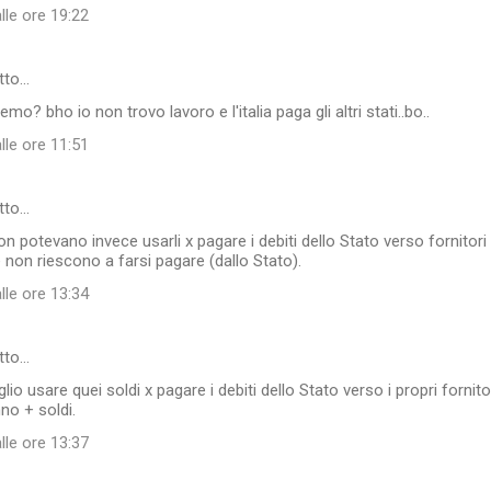
lle ore 19:22
tto…
emo? bho io non trovo lavoro e l'italia paga gli altri stati..bo..
lle ore 11:51
tto…
n potevano invece usarli x pagare i debiti dello Stato verso fornitori 
 non riescono a farsi pagare (dallo Stato).
lle ore 13:34
tto…
io usare quei soldi x pagare i debiti dello Stato verso i propri fornit
no + soldi.
lle ore 13:37