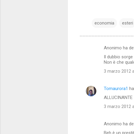
economia
esteri
Anonimo ha de
C
Il dubbio sorge
o
Non è che qualc
m
3 marzo 2012 a
m
e
Tomaurora1
ha
n
ALLUCINANTE 
t
3 marzo 2012 a
i
Anonimo ha de
Beh è un prestit