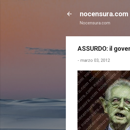
nocensura.com
Nocensura.com
ASSURDO: il govern
-
marzo 03, 2012