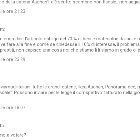
ino della catena Auchan? c'è scritto scontrino non fiscale.. non aggiu
lle ore 21:23
tto…
cosa dice l'articolo obbligo del 70 % di beni e materiali in italiani e 
eve fare alla fine e come se chiedesse il 10% di interesse, il problema
i prestiti, non capisco una cosa noi che stiamo li li siamo in grado di 
lle ore 23:29
alviamogliitaliani: tutte le grandi catene, Ikea,Auchan, Panorama ecc, 
scale". Possono inviare per le legge il corrispettivo fatturato nella gi
lle ore 18:07
tto…
mo a votare?