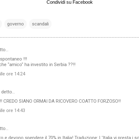
Condividi su Facebook
governo
scandali
tto…
 spontaneo !!!
he "amico" ha investito in Serbia ??!!
lle ore 14:24
 detto…
!! CREDO SIANO ORMAI DA RICOVERO COATTO FORZOSO!!
lle ore 14:43
tto…
o e devono spendere il 70% in Italia! Traduzione: L'Italia vi presta i sol