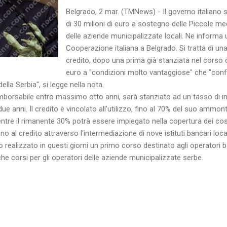
Belgrado, 2 mar. (TMNews) - Il governo italiano s
di 30 milioni di euro a sostegno delle Piccole m
delle aziende municipalizzate locali. Ne informa 
Cooperazione italiana a Belgrado. Si tratta di u
credito, dopo una prima già stanziata nel corso d
euro a "condizioni molto vantaggiose" che "conf
ella Serbia", si legge nella nota.
 rimborsabile entro massimo otto anni, sarà stanziato ad un tasso di i
ue anni. Il credito è vincolato all'utilizzo, fino al 70% del suo ammont
mentre il rimanente 30% potrà essere impiegato nella copertura dei cost
nno al credito attraverso l'intermediazione di nove istituti bancari loca
 realizzato in questi giorni un primo corso destinato agli operatori 
he corsi per gli operatori delle aziende municipalizzate serbe.