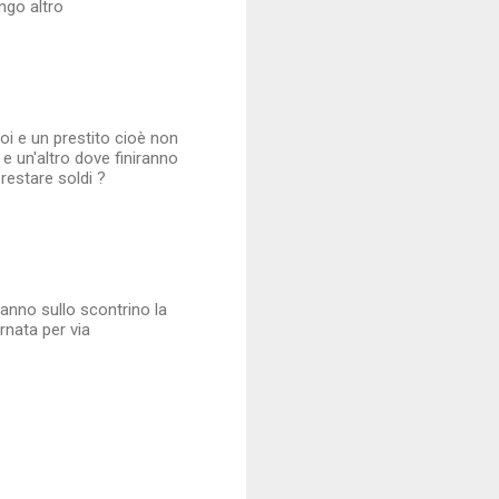
ngo altro
poi e un prestito cioè non
 e un'altro dove finiranno
prestare soldi ?
hanno sullo scontrino la
ornata per via