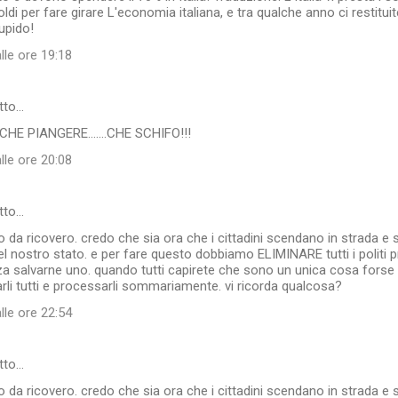
ldi per fare girare L'economia italiana, e tra qualche anno ci restitui
upido!
lle ore 19:18
tto…
HE PIANGERE.......CHE SCHIFO!!!
lle ore 20:08
tto…
 da ricovero. credo che sia ora che i cittadini scendano in strada e s
el nostro stato. e per fare questo dobbiamo ELIMINARE tutti i politi 
 salvarne uno. quando tutti capirete che sono un unica cosa forse 
rli tutti e processarli sommariamente. vi ricorda qualcosa?
lle ore 22:54
tto…
 da ricovero. credo che sia ora che i cittadini scendano in strada e s