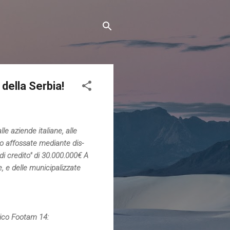
della Serbia!
e aziende italiane, alle
ono affossate mediante dis-
 di credito" di 30.000.000€ A
 e delle municipalizzate
mico Footam 14: