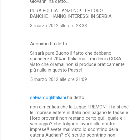
Giovanni ha detto…
PURA FOLLIA....ANZI NO! ...LE LORO
BANCHE...HANNO INTERESSI IN SERBIA...
3 marzo 2012 alle ore 23:33
Anonimo ha detto…
Si sarà pure Buono il fatto che debbano
spendere il 70% in Italia ma.....mi dici in COSA
visto che oramai non si produce praticamente
più nulla in questo Paese!
5 marzo 2012 alle ore 21:09
salviamogliItaliani
ha detto…
non dimentica che la Legge TREMONTI fa sì che
le imprese estere in Italia non pagano le tasse e
i loro proventi non restano certo qui... quale è il
vantaggio? che tolgono lavoro alle nostre
imprese!! avete mai visto lo scontrino della
catena Auchan? c'è scritto scontrino non