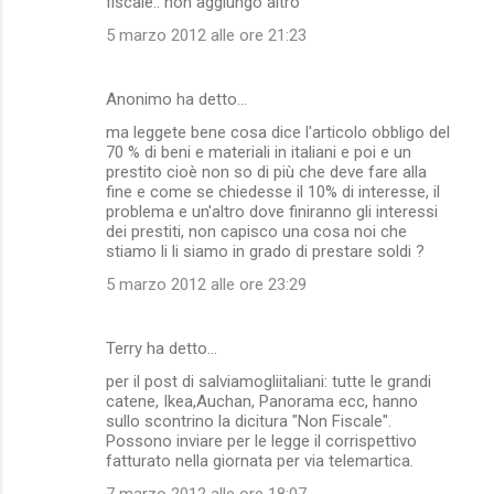
fiscale.. non aggiungo altro
5 marzo 2012 alle ore 21:23
Anonimo ha detto…
ma leggete bene cosa dice l'articolo obbligo del
70 % di beni e materiali in italiani e poi e un
prestito cioè non so di più che deve fare alla
fine e come se chiedesse il 10% di interesse, il
problema e un'altro dove finiranno gli interessi
dei prestiti, non capisco una cosa noi che
stiamo li li siamo in grado di prestare soldi ?
5 marzo 2012 alle ore 23:29
Terry ha detto…
per il post di salviamogliitaliani: tutte le grandi
catene, Ikea,Auchan, Panorama ecc, hanno
sullo scontrino la dicitura "Non Fiscale".
Possono inviare per le legge il corrispettivo
fatturato nella giornata per via telemartica.