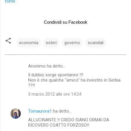
fonte
Condividi su Facebook
economia
esteri
governo
scandali
Anonimo ha detto…
C
Il dubbio sorge spontaneo !!!
o
Non è che qualche "amico" ha investito in Serbia
m
??!!
m
3 marzo 2012 alle ore 14:24
e
n
Tomaurora1
ha detto…
t
ALLUCINANTE !! CREDO SIANO ORMAI DA
RICOVERO COATTO FORZOSO!!
i