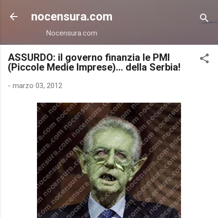
Passa ai contenuti principali
nocensura.com
Nocensura.com
ASSURDO: il governo finanzia le PMI
(Piccole Medie Imprese)... della Serbia!
-
marzo 03, 2012