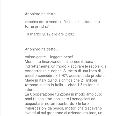
Anonimo ha detto…
vecchio detto veneto... "schei e bastonae no
torna pì indrio"
10 marzo 2012 alle ore 23:02
Anonimo ha detto…
calma gente ... leggete bene!
Monti sta finanziando le imprese italiana
indirettamente, un modo x aggirare le regole x la
concorrenza europee. Si tratta di una linea di
credito spendibile x il 70% acquistando prodotti
Made in Italy, quindi significa che 21 milioni
tornano subito in Italia, + circa 1.5 milione di
interessi.
La Cooperazione funziona in modo ambiguo:
anni fa abbiamo obbligato i senegalesi ad
acquistare motori fuoribordo x le loro
imbarcazioni da pesca, motori che giacevano
invenduti sul groppone di aziende emiliane, un