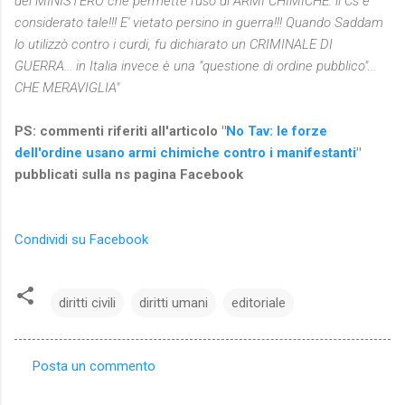
del MINISTERO che permette l'uso di ARMI CHIMICHE. il Cs è
considerato tale!!! E' vietato persino in guerra!!! Quando Saddam
lo utilizzò contro i curdi, fu dichiarato un CRIMINALE DI
GUERRA... in Italia invece è una "questione di ordine pubblico"...
CHE MERAVIGLIA"
PS: commenti riferiti all'articolo
"
No Tav: le forze
dell'ordine usano armi chimiche contro i manifestanti
"
pubblicati sulla ns pagina Facebook
Condividi su Facebook
diritti civili
diritti umani
editoriale
Posta un commento
C