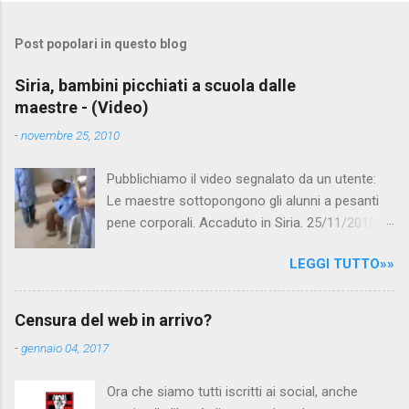
o
m
Post popolari in questo blog
m
e
Siria, bambini picchiati a scuola dalle
maestre - (Video)
n
t
-
novembre 25, 2010
i
Pubblichiamo il video segnalato da un utente:
Le maestre sottopongono gli alunni a pesanti
pene corporali. Accaduto in Siria. 25/11/2010
questa mattina il celebre programma TV di
LEGGI TUTTO»»
Canale 5 "Forum" si è interessato al caso,
interpellando prontamente l'ambasciata siriana,
per fare luce sulla vicenda: è emerso che il
Censura del web in arrivo?
filmato, di cui le autorità siriane erano a
-
gennaio 04, 2017
conoscenza, risale al 2004, e le maestre del
video sono state punite e allontanate dalla
Ora che siamo tutti iscritti ai social, anche
scuola. LEGGI IL SERVIZIO . staff