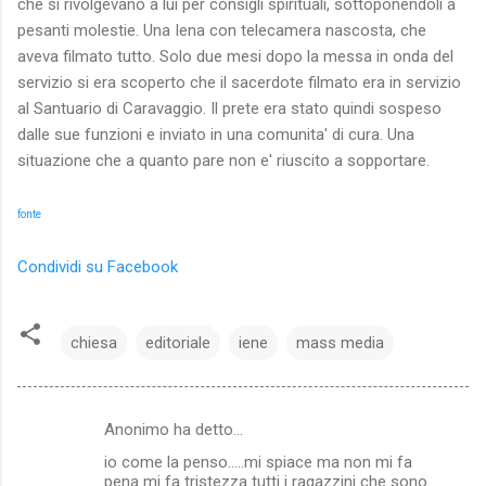
che si rivolgevano a lui per consigli spirituali, sottoponendoli a
pesanti molestie. Una Iena con telecamera nascosta, che
aveva filmato tutto. Solo due mesi dopo la messa in onda del
servizio si era scoperto che il sacerdote filmato era in servizio
al Santuario di Caravaggio. Il prete era stato quindi sospeso
dalle sue funzioni e inviato in una comunita' di cura. Una
situazione che a quanto pare non e' riuscito a sopportare.
fonte
Condividi su Facebook
chiesa
editoriale
iene
mass media
Anonimo ha detto…
C
io come la penso.....mi spiace ma non mi fa
o
pena mi fa tristezza tutti i ragazzini che sono