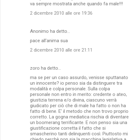
va sempre mostrata anche quando fa male!!!
2 dicembre 2010 alle ore 19:36
Anonimo ha detto…
pace all'anima sua
2 dicembre 2010 alle ore 21:11
zoro ha detto…
ma se per un caso assurdo, venisse sputtanato
un innocente? io penso sia da distinguere tra
modalità e colpa personale. Sulla colpa
personale non entro in merito: credente o ateo,
giustizia terrena e/o divina, ciascuno verrà
giudicato per ciò che di male ha fatto o non ha
fatto di bene. E' il metodo che non trovo proprio
corretto. La gogna mediatica rischia di diventare
un boomerang terrificante. E non penso sia una
giustificazione corretta il fatto che si
smascherino tanti delinquenti così. Piuttosto mi
chiedo perchè non sia la macchina legislativa a