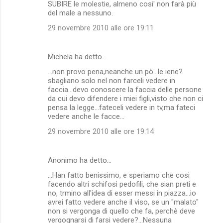
SUBIRE le molestie, almeno cosi' non farà più
del male a nessuno.
29 novembre 2010 alle ore 19:11
Michela ha detto…
...non provo pena,neanche un pò...le iene?
sbagliano solo nel non farceli vedere in
faccia...devo conoscere la faccia delle persone
da cui devo difendere i miei figli,visto che non ci
pensa la legge...fateceli vedere in tv,ma fateci
vedere anche le facce...
29 novembre 2010 alle ore 19:14
Anonimo ha detto…
...Han fatto benissimo, e speriamo che cosi
facendo altri schifosi pedofili, che sian preti e
no, trmino all'idea di esser messi in piazza...io
avrei fatto vedere anche il viso, se un "malato"
non si vergonga di quello che fa, perchè deve
vergognarsi di farsi vedere?...Nessuna