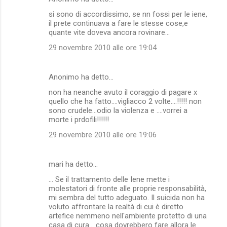
si sono di accordissimo, se nn fossi per le iene,
il prete continuava a fare le stesse cose,e
quante vite doveva ancora rovinare...
29 novembre 2010 alle ore 19:04
Anonimo ha detto…
non ha neanche avuto il coraggio di pagare x
quello che ha fatto....vigliacco 2 volte....!!!!! non
sono crudele...odio la violenza e ....vorrei a
morte i prdofili!!!!!!
29 novembre 2010 alle ore 19:06
mari ha detto…
... Se il trattamento delle Iene mette i
molestatori di fronte alle proprie responsabilità,
mi sembra del tutto adeguato. Il suicida non ha
voluto affrontare la realtà di cui è diretto
artefice nemmeno nell'ambiente protetto di una
casa di cura... cosa dovrebbero fare allora le