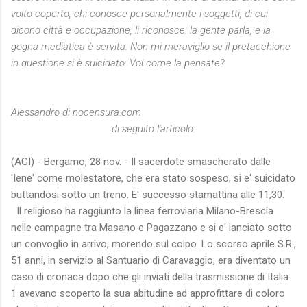
volto coperto, chi conosce personalmente i soggetti, di cui
dicono città e occupazione, li riconosce: la gente parla, e la
gogna mediatica è servita. Non mi meraviglio se il pretacchione
in questione si è suicidato. Voi come la pensate?
Alessandro di nocensura.com
di seguito l'articolo:
(AGI) - Bergamo, 28 nov. - Il sacerdote smascherato dalle
'Iene' come molestatore, che era stato sospeso, si e' suicidato
buttandosi sotto un treno. E' successo stamattina alle 11,30.
Il religioso ha raggiunto la linea ferroviaria Milano-Brescia
nelle campagne tra Masano e Pagazzano e si e' lanciato sotto
un convoglio in arrivo, morendo sul colpo. Lo scorso aprile S.R.,
51 anni, in servizio al Santuario di Caravaggio, era diventato un
caso di cronaca dopo che gli inviati della trasmissione di Italia
1 avevano scoperto la sua abitudine ad approfittare di coloro