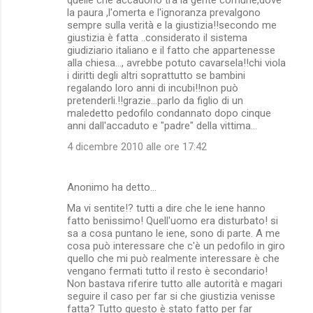
la paura ,l'omerta e l'ignoranza prevalgono
sempre sulla verità e la giustizia!!secondo me
giustizia è fatta ..considerato il sistema
giudiziario italiano e il fatto che appartenesse
alla chiesa..., avrebbe potuto cavarsela!!chi viola
i diritti degli altri soprattutto se bambini
regalando loro anni di incubi!!non può
pretenderli.!!grazie...parlo da figlio di un
maledetto pedofilo condannato dopo cinque
anni dall'accaduto e "padre" della vittima...
4 dicembre 2010 alle ore 17:42
Anonimo ha detto…
Ma vi sentite!? tutti a dire che le iene hanno
fatto benissimo! Quell'uomo era disturbato! si
sa a cosa puntano le iene, sono di parte. A me
cosa può interessare che c'è un pedofilo in giro
quello che mi può realmente interessare è che
vengano fermati tutto il resto è secondario!
Non bastava riferire tutto alle autorità e magari
seguire il caso per far si che giustizia venisse
fatta? Tutto questo è stato fatto per far