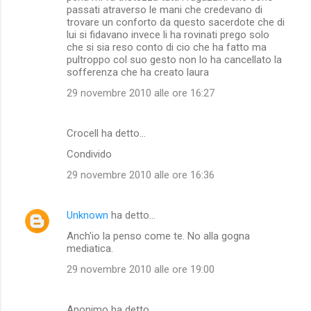
m
passati atraverso le mani che credevano di
trovare un conforto da questo sacerdote che di
m
lui si fidavano invece li ha rovinati prego solo
che si sia reso conto di cio che ha fatto ma
e
pultroppo col suo gesto non lo ha cancellato la
n
sofferenza che ha creato laura
t
29 novembre 2010 alle ore 16:27
i
Crocell ha detto…
Condivido
29 novembre 2010 alle ore 16:36
Unknown
ha detto…
Anch'io la penso come te. No alla gogna
mediatica.
29 novembre 2010 alle ore 19:00
Anonimo ha detto…