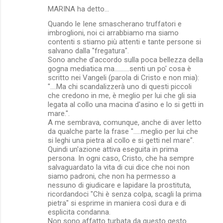
MARINA ha detto…
Quando le Iene smascherano truffatori e
imbroglioni, noi ci arrabbiamo ma siamo
contenti s stiamo più attenti e tante persone si
salvano dalla "fregatura".
Sono anche d'accordo sulla poca bellezza della
gogna mediatica ma..........senti un po' cosa è
scritto nei Vangeli (parola di Cristo e non mia):
"....Ma chi scandalizzerà uno di questi piccoli
che credono in me, è meglio per lui che gli sia
legata al collo una macina d'asino e lo si getti in
mare.".
A me sembrava, comunque, anche di aver letto
da qualche parte la frase ".....meglio per lui che
si leghi una pietra al collo e si getti nel mare".
Quindi un'azione attiva eseguita in prima
persona. In ogni caso, Cristo, che ha sempre
salvaguardato la vita di cui dice che noi non
siamo padroni, che non ha permesso a
nessuno di giudicare e lapidare la prostituta,
ricordandoci "Chi è senza colpa, scagli la prima
pietra" si esprime in maniera così dura e di
esplicita condanna.
Non sono affatto turbata da questo gesto.