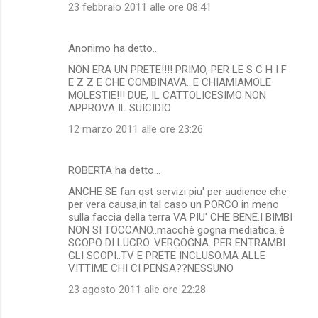
23 febbraio 2011 alle ore 08:41
Anonimo ha detto…
NON ERA UN PRETE!!!! PRIMO, PER LE S C H I F
E Z Z E CHE COMBINAVA...E CHIAMIAMOLE
MOLESTIE!!! DUE, IL CATTOLICESIMO NON
APPROVA IL SUICIDIO
12 marzo 2011 alle ore 23:26
ROBERTA ha detto…
ANCHE SE fan qst servizi piu' per audience che
per vera causa,in tal caso un PORCO in meno
sulla faccia della terra VA PIU' CHE BENE.I BIMBI
NON SI TOCCANO..macchè gogna mediatica..è
SCOPO DI LUCRO. VERGOGNA. PER ENTRAMBI
GLI SCOPI..TV E PRETE INCLUSO.MA ALLE
VITTIME CHI CI PENSA??NESSUNO
23 agosto 2011 alle ore 22:28