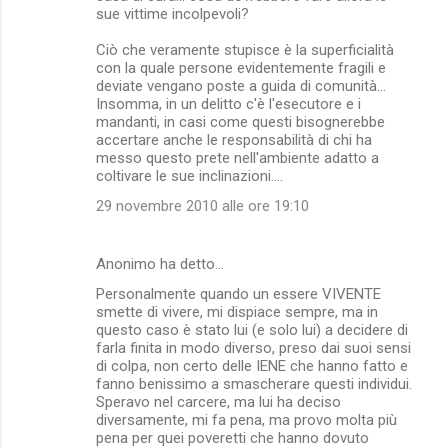
sue vittime incolpevoli?
Ciò che veramente stupisce è la superficialità
con la quale persone evidentemente fragili e
deviate vengano poste a guida di comunità...
Insomma, in un delitto c'è l'esecutore e i
mandanti, in casi come questi bisognerebbe
accertare anche le responsabilità di chi ha
messo questo prete nell'ambiente adatto a
coltivare le sue inclinazioni....
29 novembre 2010 alle ore 19:10
Anonimo ha detto…
Personalmente quando un essere VIVENTE
smette di vivere, mi dispiace sempre, ma in
questo caso è stato lui (e solo lui) a decidere di
farla finita in modo diverso, preso dai suoi sensi
di colpa, non certo delle IENE che hanno fatto e
fanno benissimo a smascherare questi individui.
Speravo nel carcere, ma lui ha deciso
diversamente, mi fa pena, ma provo molta più
pena per quei poveretti che hanno dovuto