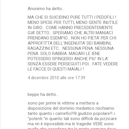
Anonimo ha detto…
MA CHE SI SUICIDINO PURE TUTTI I PEDOFILI !
MENO SPESE PER TUTTI, MENO GENTE INUTILE
IN GIRO... COME HANNO PRECEDENTEMENTE
GIA' DETTO... SPERIAMO CHE ALTRI MANIACI
PRENDANO ESEMPIO... NON HO PIETA' PER CHI
APPROFITTA DELL'INGENUITA' DEI BAMBINI,
RAGAZZINI ETC... NESSUNA PENA. NESSUNA
PENA. SOLO RABBIA. MAGARI LE IENE
POTESSERO SPINGERSI ANCHE PIU' IN LA'
SENZA ESSERE PERSEGUITI POI... FATE VEDERE
LE FACCE DI QUESTI MAIALI !
4 dicembre 2010 alle ore 17:39
beppe ha detto…
sono per prime le vittime a mettersi a
disposizione del dominio mediatico rischiamo
tanto quanto i carnefici!!!il giudizio popolare!!..i
"potenti "in quanto tali sono difficili da pizzicare
ma nn è inpossibile.ma le tragedie VERE sono
quelle che accadono tra la gente comune,dove