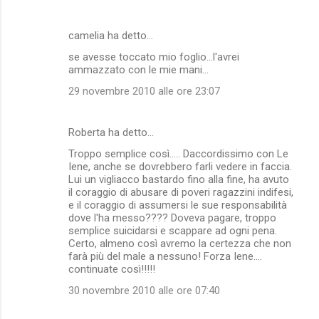
camelia ha detto…
se avesse toccato mio foglio...l'avrei
ammazzato con le mie mani...
29 novembre 2010 alle ore 23:07
Roberta ha detto…
Troppo semplice così..... Daccordissimo con Le
Iene, anche se dovrebbero farli vedere in faccia.
Lui un vigliacco bastardo fino alla fine, ha avuto
il coraggio di abusare di poveri ragazzini indifesi,
e il coraggio di assumersi le sue responsabilità
dove l'ha messo???? Doveva pagare, troppo
semplice suicidarsi e scappare ad ogni pena.
Certo, almeno così avremo la certezza che non
farà più del male a nessuno! Forza Iene....
continuate così!!!!!
30 novembre 2010 alle ore 07:40