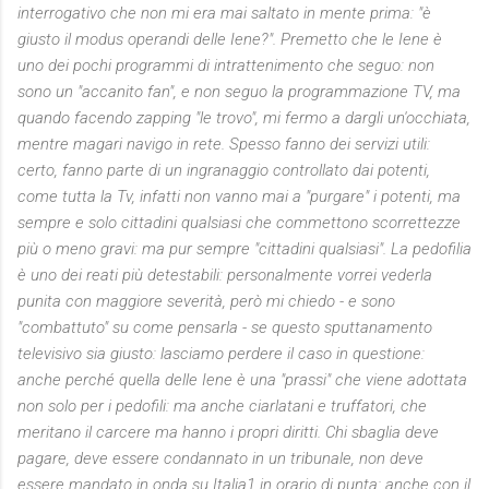
interrogativo che non mi era mai saltato in mente prima: "è
giusto il modus operandi delle Iene?". Premetto che le Iene è
uno dei pochi programmi di intrattenimento che seguo: non
sono un "accanito fan", e non seguo la programmazione TV, ma
quando facendo zapping "le trovo", mi fermo a dargli un'occhiata,
mentre magari navigo in rete. Spesso fanno dei servizi utili:
certo, fanno parte di un ingranaggio controllato dai potenti,
come tutta la Tv, infatti non vanno mai a "purgare" i potenti, ma
sempre e solo cittadini qualsiasi che commettono scorrettezze
più o meno gravi: ma pur sempre "cittadini qualsiasi". La pedofilia
è uno dei reati più detestabili: personalmente vorrei vederla
punita con maggiore severità, però mi chiedo - e sono
"combattuto" su come pensarla - se questo sputtanamento
televisivo sia giusto: lasciamo perdere il caso in questione:
anche perché quella delle Iene è una "prassi" che viene adottata
non solo per i pedofili: ma anche ciarlatani e truffatori, che
meritano il carcere ma hanno i propri diritti. Chi sbaglia deve
pagare, deve essere condannato in un tribunale, non deve
essere mandato in onda su Italia1 in orario di punta: anche con il