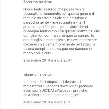
Anonimo ha detto…
Non è tanto assurdo che possa venire
accusato un innocente, per questo genere di
reati c'è un errore giudiziario altissimo e
parecchia gente viene rovinata a vita. Il
problema però si pone poco visto che si
guadagna tantissimo con queste notizie più che
con gli errori commessi in questo campo. Io
non scaglio la prima pietra, ma evidentemente
c'è parecchia gente moralmente perfetta che
da una semplice notizia può condannare in
modo così sicuro.
2 dicembre 2010 alle ore 23:47
vitariello ha detto…
Io penso che i stupratori,i depravati,i
molestatori e i pedofili dovrebbero prendere
esempio...SUICIDATEVI,spece i preti che
dovrebbero dare esempio maggiore.
4 dicembre 2010 alle ore 10:31