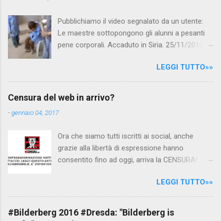
Pubblichiamo il video segnalato da un utente:
Le maestre sottopongono gli alunni a pesanti
pene corporali. Accaduto in Siria. 25/11/2010
questa mattina il celebre programma TV di
LEGGI TUTTO»»
Canale 5 "Forum" si è interessato al caso,
interpellando prontamente l'ambasciata siriana,
per fare luce sulla vicenda: è emerso che il
Censura del web in arrivo?
filmato, di cui le autorità siriane erano a
-
gennaio 04, 2017
conoscenza, risale al 2004, e le maestre del
video sono state punite e allontanate dalla
Ora che siamo tutti iscritti ai social, anche
scuola. LEGGI IL SERVIZIO . staff
grazie alla libertà di espressione hanno
nocensura.com Condividi su Facebook
consentito fino ad oggi, arriva la CENSURA!
Dopo tanti tentativi di censura da parte della
LEGGI TUTTO»»
politica rispediti al mittente dai cittadini - perché
censurare avrebbe fatto perdere troppi
consensi ai vari governi - la CENSURA potrebbe
#Bilderberg 2016 #Dresda: "Bilderberg is
arrivare dall'Antitrust, ovvero l' Autorità garante