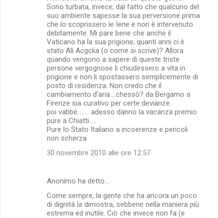
Sono turbata, invece, dal fatto che qualcuno del
suo ambiente sapesse la sua perversione prima
che lo scoprissero le Iene e non è intervenuto
debitamente. Mi pare bene che anche il
Vaticano ha la sua prigione; quanti anni ci è
stato Alì Acgcka (o come si scrive)? Allora
quando vengono a sapere di queste triste
persone vergognose li chiudessero a vita in
prigione e non li spostassero semplicemente di
posto di residenza. Non credo che il
cambiamento d'aria....chessò? da Bergamo a
Firenze sia curativo per certe devianze.
poi vabbè........ adesso danno la vacanza premio
pure a Chiatti.....
Pure lo Stato Italiano a incoerenze e pericoli
non scherza
30 novembre 2010 alle ore 12:57
Anonimo ha detto…
Come sempre, la gente che ha ancora un poco
di dignità la dimostra, sebbene nella maniera più
estrema ed inutile. Ciò che invece non fa (e