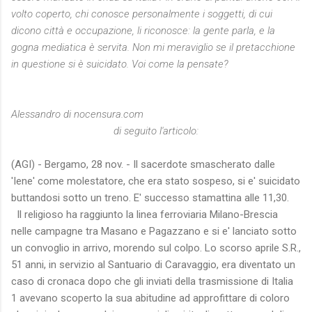
volto coperto, chi conosce personalmente i soggetti, di cui
dicono città e occupazione, li riconosce: la gente parla, e la
gogna mediatica è servita. Non mi meraviglio se il pretacchione
in questione si è suicidato. Voi come la pensate?
Alessandro di nocensura.com
di seguito l'articolo:
(AGI) - Bergamo, 28 nov. - Il sacerdote smascherato dalle
'Iene' come molestatore, che era stato sospeso, si e' suicidato
buttandosi sotto un treno. E' successo stamattina alle 11,30.
Il religioso ha raggiunto la linea ferroviaria Milano-Brescia
nelle campagne tra Masano e Pagazzano e si e' lanciato sotto
un convoglio in arrivo, morendo sul colpo. Lo scorso aprile S.R.,
51 anni, in servizio al Santuario di Caravaggio, era diventato un
caso di cronaca dopo che gli inviati della trasmissione di Italia
1 avevano scoperto la sua abitudine ad approfittare di coloro