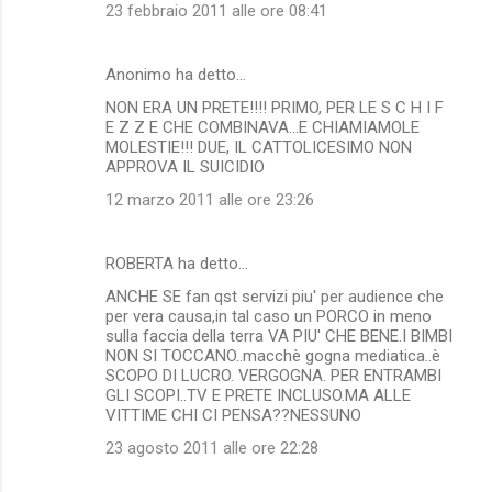
23 febbraio 2011 alle ore 08:41
Anonimo ha detto…
NON ERA UN PRETE!!!! PRIMO, PER LE S C H I F
E Z Z E CHE COMBINAVA...E CHIAMIAMOLE
MOLESTIE!!! DUE, IL CATTOLICESIMO NON
APPROVA IL SUICIDIO
12 marzo 2011 alle ore 23:26
ROBERTA ha detto…
ANCHE SE fan qst servizi piu' per audience che
per vera causa,in tal caso un PORCO in meno
sulla faccia della terra VA PIU' CHE BENE.I BIMBI
NON SI TOCCANO..macchè gogna mediatica..è
SCOPO DI LUCRO. VERGOGNA. PER ENTRAMBI
GLI SCOPI..TV E PRETE INCLUSO.MA ALLE
VITTIME CHI CI PENSA??NESSUNO
23 agosto 2011 alle ore 22:28