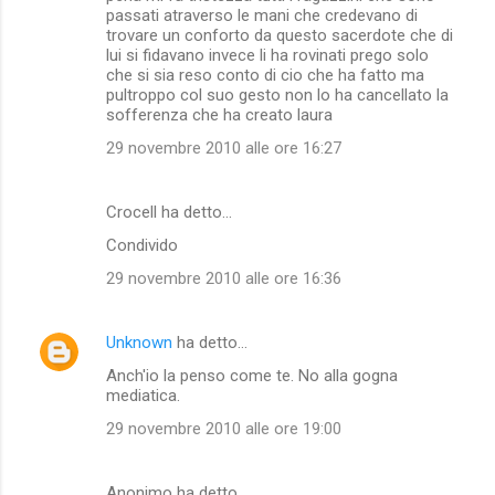
m
passati atraverso le mani che credevano di
trovare un conforto da questo sacerdote che di
m
lui si fidavano invece li ha rovinati prego solo
che si sia reso conto di cio che ha fatto ma
e
pultroppo col suo gesto non lo ha cancellato la
n
sofferenza che ha creato laura
t
29 novembre 2010 alle ore 16:27
i
Crocell ha detto…
Condivido
29 novembre 2010 alle ore 16:36
Unknown
ha detto…
Anch'io la penso come te. No alla gogna
mediatica.
29 novembre 2010 alle ore 19:00
Anonimo ha detto…