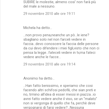
SUBIRE le molestie, almeno cosi' non farà più
del male a nessuno.
29 novembre 2010 alle ore 19:11
Michela ha detto…
...non provo pena,neanche un pò...le iene?
sbagliano solo nel non farceli vedere in
faccia...devo conoscere la faccia delle persone
da cui devo difendere i miei figli,visto che non ci
pensa la legge...fateceli vedere in tv,ma fateci
vedere anche le facce...
29 novembre 2010 alle ore 19:14
Anonimo ha detto…
...Han fatto benissimo, e speriamo che cosi
facendo altri schifosi pedofili, che sian preti e
no, trmino all'idea di esser messi in piazza...io
avrei fatto vedere anche il viso, se un "malato"
non si vergonga di quello che fa, perchè deve
vergognarsi di farsi vedere?...Nessuna