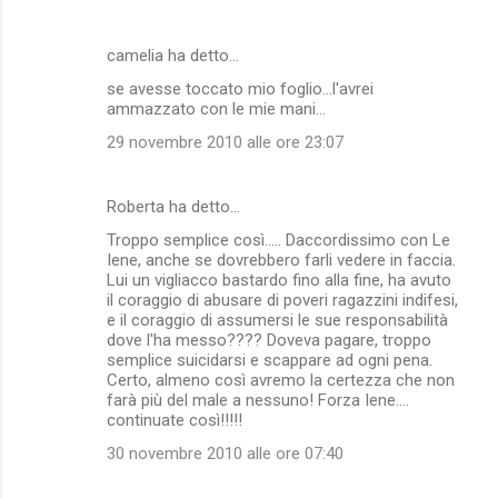
camelia ha detto…
se avesse toccato mio foglio...l'avrei
ammazzato con le mie mani...
29 novembre 2010 alle ore 23:07
Roberta ha detto…
Troppo semplice così..... Daccordissimo con Le
Iene, anche se dovrebbero farli vedere in faccia.
Lui un vigliacco bastardo fino alla fine, ha avuto
il coraggio di abusare di poveri ragazzini indifesi,
e il coraggio di assumersi le sue responsabilità
dove l'ha messo???? Doveva pagare, troppo
semplice suicidarsi e scappare ad ogni pena.
Certo, almeno così avremo la certezza che non
farà più del male a nessuno! Forza Iene....
continuate così!!!!!
30 novembre 2010 alle ore 07:40