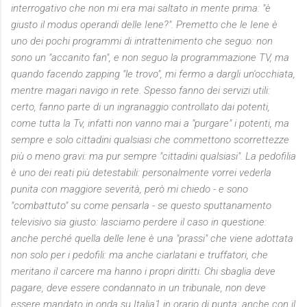
interrogativo che non mi era mai saltato in mente prima: "è
giusto il modus operandi delle Iene?". Premetto che le Iene è
uno dei pochi programmi di intrattenimento che seguo: non
sono un "accanito fan", e non seguo la programmazione TV, ma
quando facendo zapping "le trovo", mi fermo a dargli un'occhiata,
mentre magari navigo in rete. Spesso fanno dei servizi utili:
certo, fanno parte di un ingranaggio controllato dai potenti,
come tutta la Tv, infatti non vanno mai a "purgare" i potenti, ma
sempre e solo cittadini qualsiasi che commettono scorrettezze
più o meno gravi: ma pur sempre "cittadini qualsiasi". La pedofilia
è uno dei reati più detestabili: personalmente vorrei vederla
punita con maggiore severità, però mi chiedo - e sono
"combattuto" su come pensarla - se questo sputtanamento
televisivo sia giusto: lasciamo perdere il caso in questione:
anche perché quella delle Iene è una "prassi" che viene adottata
non solo per i pedofili: ma anche ciarlatani e truffatori, che
meritano il carcere ma hanno i propri diritti. Chi sbaglia deve
pagare, deve essere condannato in un tribunale, non deve
essere mandato in onda su Italia1 in orario di punta: anche con il