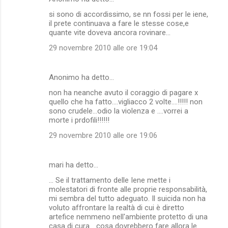
si sono di accordissimo, se nn fossi per le iene,
il prete continuava a fare le stesse cose,e
quante vite doveva ancora rovinare...
29 novembre 2010 alle ore 19:04
Anonimo ha detto…
non ha neanche avuto il coraggio di pagare x
quello che ha fatto....vigliacco 2 volte....!!!!! non
sono crudele...odio la violenza e ....vorrei a
morte i prdofili!!!!!!
29 novembre 2010 alle ore 19:06
mari ha detto…
... Se il trattamento delle Iene mette i
molestatori di fronte alle proprie responsabilità,
mi sembra del tutto adeguato. Il suicida non ha
voluto affrontare la realtà di cui è diretto
artefice nemmeno nell'ambiente protetto di una
casa di cura... cosa dovrebbero fare allora le