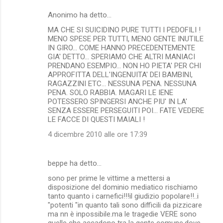
Anonimo ha detto…
MA CHE SI SUICIDINO PURE TUTTI I PEDOFILI !
MENO SPESE PER TUTTI, MENO GENTE INUTILE
IN GIRO... COME HANNO PRECEDENTEMENTE
GIA' DETTO... SPERIAMO CHE ALTRI MANIACI
PRENDANO ESEMPIO... NON HO PIETA' PER CHI
APPROFITTA DELL'INGENUITA' DEI BAMBINI,
RAGAZZINI ETC... NESSUNA PENA. NESSUNA
PENA. SOLO RABBIA. MAGARI LE IENE
POTESSERO SPINGERSI ANCHE PIU' IN LA'
SENZA ESSERE PERSEGUITI POI... FATE VEDERE
LE FACCE DI QUESTI MAIALI !
4 dicembre 2010 alle ore 17:39
beppe ha detto…
sono per prime le vittime a mettersi a
disposizione del dominio mediatico rischiamo
tanto quanto i carnefici!!!il giudizio popolare!!..i
"potenti "in quanto tali sono difficili da pizzicare
ma nn è inpossibile.ma le tragedie VERE sono
quelle che accadono tra la gente comune,dove