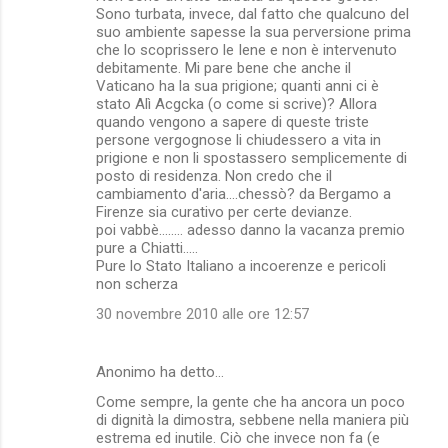
Sono turbata, invece, dal fatto che qualcuno del
suo ambiente sapesse la sua perversione prima
che lo scoprissero le Iene e non è intervenuto
debitamente. Mi pare bene che anche il
Vaticano ha la sua prigione; quanti anni ci è
stato Alì Acgcka (o come si scrive)? Allora
quando vengono a sapere di queste triste
persone vergognose li chiudessero a vita in
prigione e non li spostassero semplicemente di
posto di residenza. Non credo che il
cambiamento d'aria....chessò? da Bergamo a
Firenze sia curativo per certe devianze.
poi vabbè........ adesso danno la vacanza premio
pure a Chiatti.....
Pure lo Stato Italiano a incoerenze e pericoli
non scherza
30 novembre 2010 alle ore 12:57
Anonimo ha detto…
Come sempre, la gente che ha ancora un poco
di dignità la dimostra, sebbene nella maniera più
estrema ed inutile. Ciò che invece non fa (e