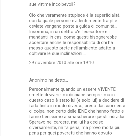
sue vittime incolpevoli?
Ciò che veramente stupisce è la superficialità
con la quale persone evidentemente fragili e
deviate vengano poste a guida di comunità...
Insomma, in un delitto c'è l'esecutore e i
mandanti, in casi come questi bisognerebbe
accertare anche le responsabilità di chi ha
messo questo prete nell'ambiente adatto a
coltivare le sue inclinazioni....
29 novembre 2010 alle ore 19:10
Anonimo ha detto…
Personalmente quando un essere VIVENTE
smette di vivere, mi dispiace sempre, ma in
questo caso è stato lui (e solo lui) a decidere di
farla finita in modo diverso, preso dai suoi sensi
di colpa, non certo delle IENE che hanno fatto e
fanno benissimo a smascherare questi individui.
Speravo nel carcere, ma lui ha deciso
diversamente, mi fa pena, ma provo molta più
pena per quei poveretti che hanno dovuto