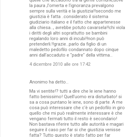
la paura ,l'omerta e l'ignoranza prevalgono
sempre sulla verità e la giustizia!!secondo me
giustizia è fatta ..considerato il sistema
giudiziario italiano e il fatto che appartenesse
alla chiesa..., avrebbe potuto cavarsela!!chi viola
i diritti degli altri soprattutto se bambini
regalando loro anni di incubi!!non può
pretenderli.!!grazie...parlo da figlio di un
maledetto pedofilo condannato dopo cinque
anni dall'accaduto e "padre" della vittima...
4 dicembre 2010 alle ore 17:42
Anonimo ha detto…
Ma vi sentite!? tutti a dire che le iene hanno
fatto benissimo! Quell'uomo era disturbato! si
sa a cosa puntano le iene, sono di parte. A me
cosa può interessare che c'è un pedofilo in giro
quello che mi può realmente interessare è che
vengano fermati tutto il resto è secondario!
Non bastava riferire tutto alle autorità e magari
seguire il caso per far si che giustizia venisse
fatta? Tutto questo è stato fatto per far