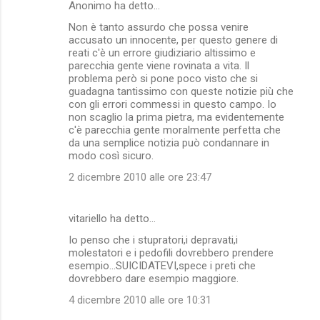
Anonimo ha detto…
Non è tanto assurdo che possa venire
accusato un innocente, per questo genere di
reati c'è un errore giudiziario altissimo e
parecchia gente viene rovinata a vita. Il
problema però si pone poco visto che si
guadagna tantissimo con queste notizie più che
con gli errori commessi in questo campo. Io
non scaglio la prima pietra, ma evidentemente
c'è parecchia gente moralmente perfetta che
da una semplice notizia può condannare in
modo così sicuro.
2 dicembre 2010 alle ore 23:47
vitariello ha detto…
Io penso che i stupratori,i depravati,i
molestatori e i pedofili dovrebbero prendere
esempio...SUICIDATEVI,spece i preti che
dovrebbero dare esempio maggiore.
4 dicembre 2010 alle ore 10:31