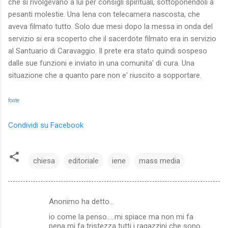
che si rivolgevano a lui per consigli spirituali, sottoponendoli a
pesanti molestie. Una Iena con telecamera nascosta, che
aveva filmato tutto. Solo due mesi dopo la messa in onda del
servizio si era scoperto che il sacerdote filmato era in servizio
al Santuario di Caravaggio. Il prete era stato quindi sospeso
dalle sue funzioni e inviato in una comunita' di cura. Una
situazione che a quanto pare non e' riuscito a sopportare.
fonte
Condividi su Facebook
chiesa
editoriale
iene
mass media
Anonimo ha detto…
C
io come la penso.....mi spiace ma non mi fa
o
pena mi fa tristezza tutti i ragazzini che sono