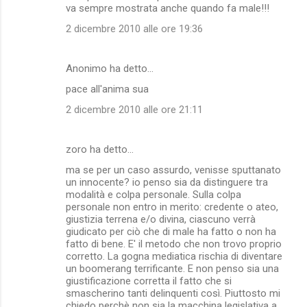
va sempre mostrata anche quando fa male!!!
2 dicembre 2010 alle ore 19:36
Anonimo ha detto…
pace all'anima sua
2 dicembre 2010 alle ore 21:11
zoro ha detto…
ma se per un caso assurdo, venisse sputtanato
un innocente? io penso sia da distinguere tra
modalità e colpa personale. Sulla colpa
personale non entro in merito: credente o ateo,
giustizia terrena e/o divina, ciascuno verrà
giudicato per ciò che di male ha fatto o non ha
fatto di bene. E' il metodo che non trovo proprio
corretto. La gogna mediatica rischia di diventare
un boomerang terrificante. E non penso sia una
giustificazione corretta il fatto che si
smascherino tanti delinquenti così. Piuttosto mi
chiedo perchè non sia la macchina legislativa a