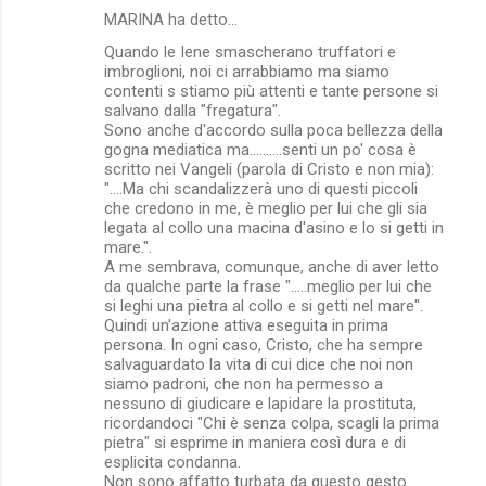
MARINA ha detto…
Quando le Iene smascherano truffatori e
imbroglioni, noi ci arrabbiamo ma siamo
contenti s stiamo più attenti e tante persone si
salvano dalla "fregatura".
Sono anche d'accordo sulla poca bellezza della
gogna mediatica ma..........senti un po' cosa è
scritto nei Vangeli (parola di Cristo e non mia):
"....Ma chi scandalizzerà uno di questi piccoli
che credono in me, è meglio per lui che gli sia
legata al collo una macina d'asino e lo si getti in
mare.".
A me sembrava, comunque, anche di aver letto
da qualche parte la frase ".....meglio per lui che
si leghi una pietra al collo e si getti nel mare".
Quindi un'azione attiva eseguita in prima
persona. In ogni caso, Cristo, che ha sempre
salvaguardato la vita di cui dice che noi non
siamo padroni, che non ha permesso a
nessuno di giudicare e lapidare la prostituta,
ricordandoci "Chi è senza colpa, scagli la prima
pietra" si esprime in maniera così dura e di
esplicita condanna.
Non sono affatto turbata da questo gesto.