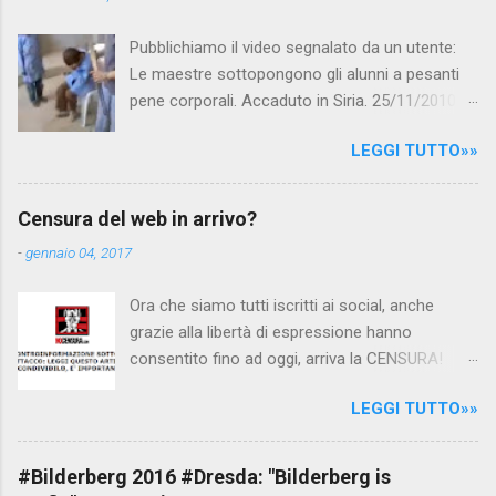
Pubblichiamo il video segnalato da un utente:
Le maestre sottopongono gli alunni a pesanti
pene corporali. Accaduto in Siria. 25/11/2010
questa mattina il celebre programma TV di
LEGGI TUTTO»»
Canale 5 "Forum" si è interessato al caso,
interpellando prontamente l'ambasciata siriana,
per fare luce sulla vicenda: è emerso che il
Censura del web in arrivo?
filmato, di cui le autorità siriane erano a
-
gennaio 04, 2017
conoscenza, risale al 2004, e le maestre del
video sono state punite e allontanate dalla
Ora che siamo tutti iscritti ai social, anche
scuola. LEGGI IL SERVIZIO . staff
grazie alla libertà di espressione hanno
nocensura.com Condividi su Facebook
consentito fino ad oggi, arriva la CENSURA!
Dopo tanti tentativi di censura da parte della
LEGGI TUTTO»»
politica rispediti al mittente dai cittadini - perché
censurare avrebbe fatto perdere troppi
consensi ai vari governi - la CENSURA potrebbe
#Bilderberg 2016 #Dresda: "Bilderberg is
arrivare dall'Antitrust, ovvero l' Autorità garante