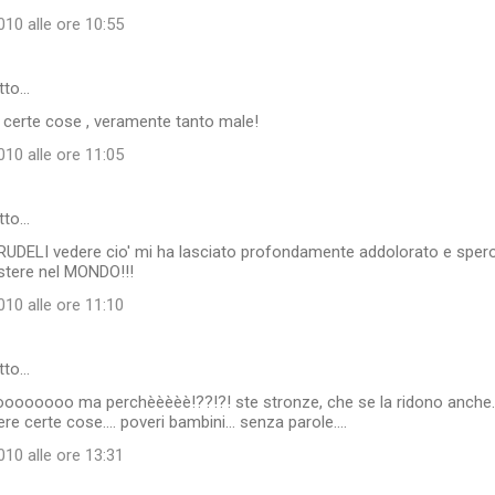
10 alle ore 10:55
tto…
 certe cose , veramente tanto male!
10 alle ore 11:05
tto…
DELI vedere cio' mi ha lasciato profondamente addolorato e spero
stere nel MONDO!!!
10 alle ore 11:10
tto…
ooooo ma perchèèèèè!??!?! ste stronze, che se la ridono anche.
e certe cose.... poveri bambini... senza parole....
10 alle ore 13:31