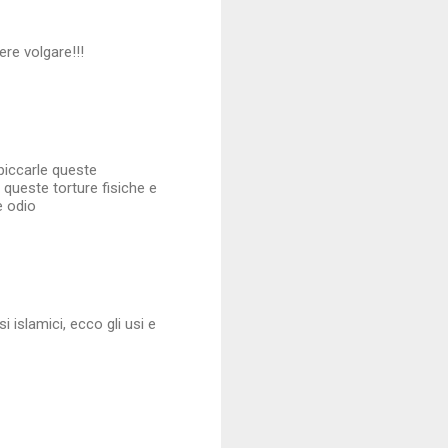
re volgare!!!
mpiccarle queste
 queste torture fisiche e
e odio
i islamici, ecco gli usi e