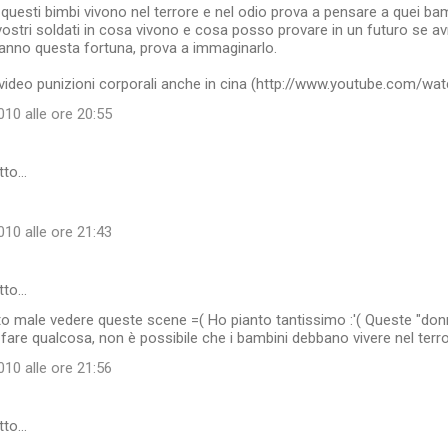
 questi bimbi vivono nel terrore e nel odio prova a pensare a quei bam
vostri soldati in cosa vivono e cosa posso provare in un futuro se a
ranno questa fortuna, prova a immaginarlo.
video punizioni corporali anche in cina (http://www.youtube.com/w
10 alle ore 20:55
tto…
10 alle ore 21:43
tto…
to male vedere queste scene =( Ho pianto tantissimo :'( Queste "don
 fare qualcosa, non è possibile che i bambini debbano vivere nel terro
10 alle ore 21:56
tto…