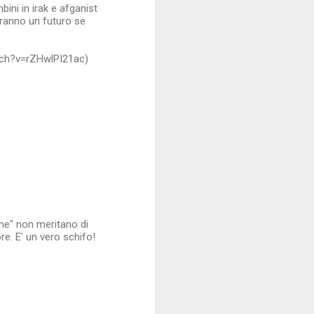
bini in irak e afganist
vranno un futuro se
atch?v=rZHwlPI21ac)
ne" non meritano di
re. E' un vero schifo!