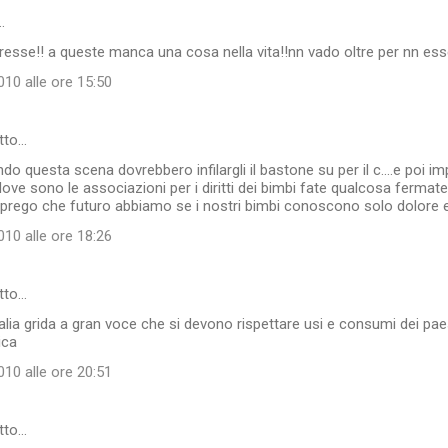
…
resse!! a queste manca una cosa nella vita!!nn vado oltre per nn esse
10 alle ore 15:50
tto…
do questa scena dovrebbero infilargli il bastone su per il c....e poi i
ve sono le associazioni per i diritti dei bimbi fate qualcosa fermate
 prego che futuro abbiamo se i nostri bimbi conoscono solo dolore 
10 alle ore 18:26
tto…
talia grida a gran voce che si devono rispettare usi e consumi dei paes
ica
10 alle ore 20:51
tto…