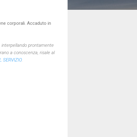
ene corporali. Accaduto in
, interpellando prontamente
 erano a conoscenza, risale al
L SERVIZIO
.