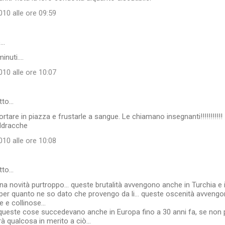
10 alle ore 09:59
o…
nuti....
10 alle ore 10:07
tto…
rtare in piazza e frustarle a sangue. Le chiamano insegnanti!!!!!!!!!!!
aldracche
10 alle ore 10:08
tto…
a novità purtroppo... queste brutalità avvengono anche in Turchia e in
er quanto ne so dato che provengo da li... queste oscenità avvengon
 e collinose...
ueste cose succedevano anche in Europa fino a 30 anni fa, se non pi
à qualcosa in merito a ciò...