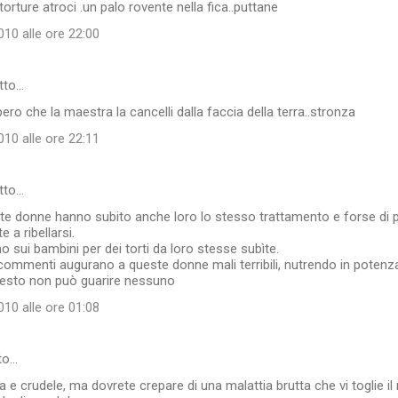
torture atroci .un palo rovente nella fica..puttane
10 alle ore 22:00
tto…
ero che la maestra la cancelli dalla faccia della terra..stronza
10 alle ore 22:11
tto…
te donne hanno subito anche loro lo stesso trattamento e forse di 
e a ribellarsi.
o sui bambini per dei torti da loro stesse subìte.
 commenti augurano a queste donne mali terribili, nutrendo in potenz
questo non può guarire nessuno
10 alle ore 01:08
to…
a e crudele, ma dovrete crepare di una malattia brutta che vi toglie il