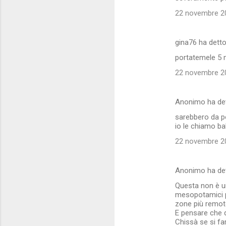
m
22 novembre 20
m
e
gina76 ha dett
n
portatemele 5 mi
t
22 novembre 20
i
Anonimo ha de
sarebbero da po
io le chiamo b
22 novembre 20
Anonimo ha de
Questa non è un
mesopotamici p
zone più remote
E pensare che q
Chissà se si far