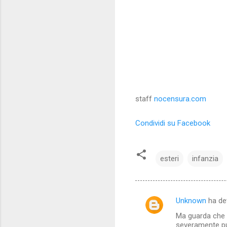
staff
nocensura.com
Condividi su Facebook
esteri
infanzia
Unknown
ha de
C
Ma guarda che s
o
severamente pun