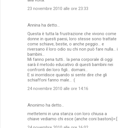
23 novembre 2010 alle ore 23:33
Annina ha detto…
Questa è tutta la frustrazione che vivono come
donne in questi paesi, loro stesse sono trattate
come schiave, bestie, o anche peggio... e
riversano il loro odio su chi non può fare nulla... i
bambini...
Mi fanno pena tutti... la pena corporale di oggi
sarà il metodo educativo di questi bambini nei
confronti dei loro figli... domani...
E si inorridisce quando si sente dire che gli
schiaffoni fanno male... :(
24 novembre 2010 alle ore 14:16
Anonimo ha detto…
mettetemi in una stanza con loro chiusa a
chiave vediamo chi esce (anche coni bastoni)>:[
24 novembre 2010 alle ore 16:02