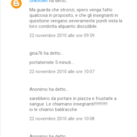
Unknown
ha detto…
C
Ma guarda che stronzi, spero venga fatto
o
qualcosa in proposito, e che gli insegnanti in
m
questione vengano severamente puniti vista la
loro condotta alquanto discutibile.
m
22 novembre 2010 alle ore 09:59
e
n
gina76 ha detto…
t
portatemele 5 minuti....
i
22 novembre 2010 alle ore 10:07
Anonimo ha detto…
sarebbero da portare in piazza e frustarle a
sangue. Le chiamano insegnanti!!!!!!!!!!!
io le chiamo baldracche
22 novembre 2010 alle ore 10:08
Anonimo ha detto…