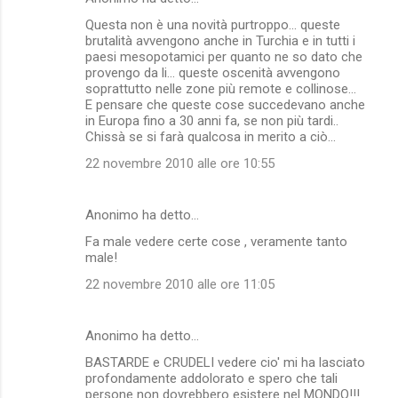
Questa non è una novità purtroppo... queste
brutalità avvengono anche in Turchia e in tutti i
paesi mesopotamici per quanto ne so dato che
provengo da li... queste oscenità avvengono
soprattutto nelle zone più remote e collinose...
E pensare che queste cose succedevano anche
in Europa fino a 30 anni fa, se non più tardi..
Chissà se si farà qualcosa in merito a ciò...
22 novembre 2010 alle ore 10:55
Anonimo ha detto…
Fa male vedere certe cose , veramente tanto
male!
22 novembre 2010 alle ore 11:05
Anonimo ha detto…
BASTARDE e CRUDELI vedere cio' mi ha lasciato
profondamente addolorato e spero che tali
persone non dovrebbero esistere nel MONDO!!!