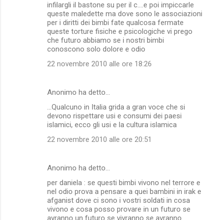
infilargli il bastone su per il c....e poi impiccarle
queste maledette ma dove sono le associazioni
per i diritti dei bimbi fate qualcosa fermate
queste torture fisiche e psicologiche vi prego
che futuro abbiamo se i nostri bimbi
conoscono solo dolore e odio
22 novembre 2010 alle ore 18:26
Anonimo ha detto…
...Qualcuno in Italia grida a gran voce che si
devono rispettare usi e consumi dei paesi
islamici, ecco gli usi e la cultura islamica
22 novembre 2010 alle ore 20:51
Anonimo ha detto…
per daniela : se questi bimbi vivono nel terrore e
nel odio prova a pensare a quei bambini in irak e
afganist dove ci sono i vostri soldati in cosa
vivono e cosa posso provare in un futuro se
avranno un futuro se vivranno se avranno