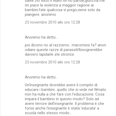
salve ,ho visto il video nn ho parole,giuro.ha me
nn piace la violenza a maggior ragione ai
bambini.fate qualcosa vi prego,viene solo da
piangere. anonimo
25 novembre 2010 alle ore 12:28
Anonimo ha detto…
poi dicono no al razzismo.. macomesi fa? anon
odiare queste razze di parassiti!bisognerebbe
davvero lapidarle ste stronze.
25 novembre 2010 alle ore 12:28
Anonimo ha detto…
Un'insegnante dovrebbe avere il compito di
educare i bambini...quello che si vede nel filmato
non ha nulla a che fare con l'educazione. Cosa
impara il bambino in questo modo? Solo ad
avere terrore dell'insegnante. Il problema è che
forse anche l'insegnante è stata 'educata' a
scuola nello stesso modo...