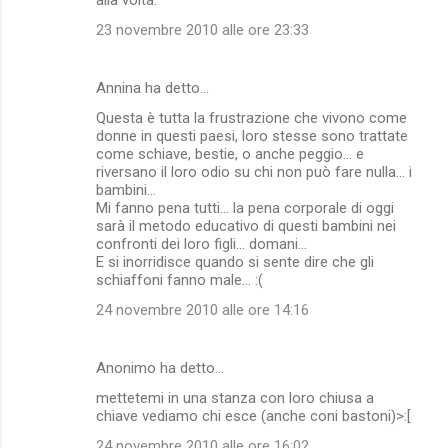
23 novembre 2010 alle ore 23:33
Annina ha detto…
Questa è tutta la frustrazione che vivono come
donne in questi paesi, loro stesse sono trattate
come schiave, bestie, o anche peggio... e
riversano il loro odio su chi non può fare nulla... i
bambini...
Mi fanno pena tutti... la pena corporale di oggi
sarà il metodo educativo di questi bambini nei
confronti dei loro figli... domani...
E si inorridisce quando si sente dire che gli
schiaffoni fanno male... :(
24 novembre 2010 alle ore 14:16
Anonimo ha detto…
mettetemi in una stanza con loro chiusa a
chiave vediamo chi esce (anche coni bastoni)>:[
24 novembre 2010 alle ore 16:02