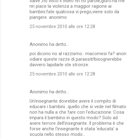
salve ,ho visto il video nn ho parole,giuro.ha me
nn piace la violenza a maggior ragione ai
bambini.fate qualcosa vi prego,viene solo da
piangere. anonimo
25 novembre 2010 alle ore 12:28
Anonimo ha detto…
poi dicono no al razzismo.. macomesi fa? anon
odiare queste razze di parassiti!bisognerebbe
davvero lapidarle ste stronze.
25 novembre 2010 alle ore 12:28
Anonimo ha detto…
Un'insegnante dovrebbe avere il compito di
educare i bambini...quello che si vede nel filmato
non ha nulla a che fare con l'educazione. Cosa
impara il bambino in questo modo? Solo ad
avere terrore dell'insegnante. Il problema è che
forse anche l'insegnante è stata 'educata' a
scuola nello stesso modo...