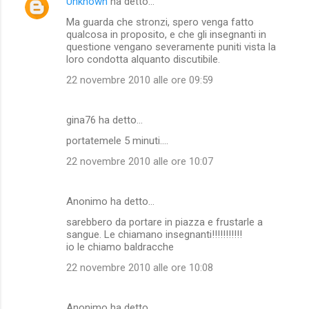
Unknown
ha detto…
C
Ma guarda che stronzi, spero venga fatto
o
qualcosa in proposito, e che gli insegnanti in
m
questione vengano severamente puniti vista la
loro condotta alquanto discutibile.
m
22 novembre 2010 alle ore 09:59
e
n
gina76 ha detto…
t
portatemele 5 minuti....
i
22 novembre 2010 alle ore 10:07
Anonimo ha detto…
sarebbero da portare in piazza e frustarle a
sangue. Le chiamano insegnanti!!!!!!!!!!!
io le chiamo baldracche
22 novembre 2010 alle ore 10:08
Anonimo ha detto…