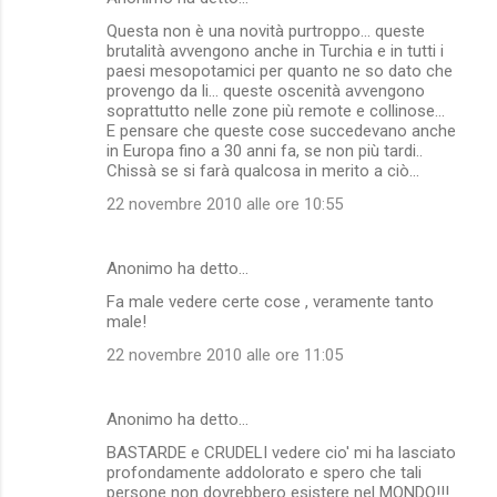
Questa non è una novità purtroppo... queste
brutalità avvengono anche in Turchia e in tutti i
paesi mesopotamici per quanto ne so dato che
provengo da li... queste oscenità avvengono
soprattutto nelle zone più remote e collinose...
E pensare che queste cose succedevano anche
in Europa fino a 30 anni fa, se non più tardi..
Chissà se si farà qualcosa in merito a ciò...
22 novembre 2010 alle ore 10:55
Anonimo ha detto…
Fa male vedere certe cose , veramente tanto
male!
22 novembre 2010 alle ore 11:05
Anonimo ha detto…
BASTARDE e CRUDELI vedere cio' mi ha lasciato
profondamente addolorato e spero che tali
persone non dovrebbero esistere nel MONDO!!!