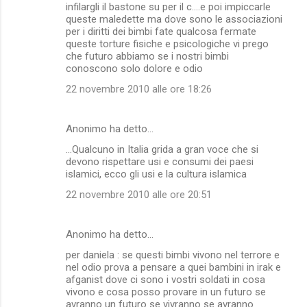
infilargli il bastone su per il c....e poi impiccarle
queste maledette ma dove sono le associazioni
per i diritti dei bimbi fate qualcosa fermate
queste torture fisiche e psicologiche vi prego
che futuro abbiamo se i nostri bimbi
conoscono solo dolore e odio
22 novembre 2010 alle ore 18:26
Anonimo ha detto…
...Qualcuno in Italia grida a gran voce che si
devono rispettare usi e consumi dei paesi
islamici, ecco gli usi e la cultura islamica
22 novembre 2010 alle ore 20:51
Anonimo ha detto…
per daniela : se questi bimbi vivono nel terrore e
nel odio prova a pensare a quei bambini in irak e
afganist dove ci sono i vostri soldati in cosa
vivono e cosa posso provare in un futuro se
avranno un futuro se vivranno se avranno