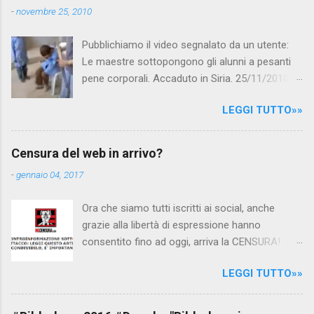
t
-
novembre 25, 2010
i
Pubblichiamo il video segnalato da un utente:
Le maestre sottopongono gli alunni a pesanti
pene corporali. Accaduto in Siria. 25/11/2010
questa mattina il celebre programma TV di
LEGGI TUTTO»»
Canale 5 "Forum" si è interessato al caso,
interpellando prontamente l'ambasciata siriana,
per fare luce sulla vicenda: è emerso che il
Censura del web in arrivo?
filmato, di cui le autorità siriane erano a
-
gennaio 04, 2017
conoscenza, risale al 2004, e le maestre del
video sono state punite e allontanate dalla
Ora che siamo tutti iscritti ai social, anche
scuola. LEGGI IL SERVIZIO . staff
grazie alla libertà di espressione hanno
nocensura.com Condividi su Facebook
consentito fino ad oggi, arriva la CENSURA!
Dopo tanti tentativi di censura da parte della
LEGGI TUTTO»»
politica rispediti al mittente dai cittadini - perché
censurare avrebbe fatto perdere troppi
consensi ai vari governi - la CENSURA potrebbe