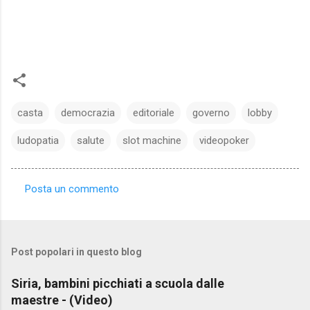
casta
democrazia
editoriale
governo
lobby
ludopatia
salute
slot machine
videopoker
Posta un commento
C
o
m
Post popolari in questo blog
m
e
Siria, bambini picchiati a scuola dalle
maestre - (Video)
n