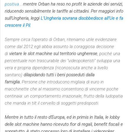
positiva
...
mentre Orban ha reso no profit le aziende dei servizi,
riducendo sensibilmente le tariffe ai cittadini.
Per maggiori info
sull'Ungheria, leggi
L’Ungheria sovrana disobbedisce all’Ue e fa
crescere il Pil
.
Sempre circa l'operato di Orban, riteniamo utile evidenziare
come dal 2012 egli abbia assunto la coraggiosa decisione
di
vietare le slot machine sul territorio ungherese
, poiché una
percentuale non trascurabile dei "videopokeristi" sviluppa una
vera e propria dipendenza (riconosciuta anche a livello
sanitario)
dilapidando tutti i beni posseduti dalla
famiglia.
Persone che introducono migliaia di euro in
macchinette che al massimo consentono di vincerne poche
centinaia: un comportamento irrazionale, frutto della ludopatia
che manda in tilt il cervello di soggetti predisposti.
Mentre in tutto il resto d'Europa, ed in primis in Italia, le lobby
delle slot machine hanno ricevuto fior di regali, benefit fiscali e
sopratutto, è stato concesso loro di installare i videopoker