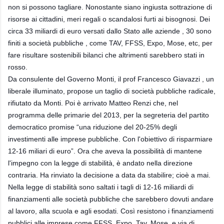
non si possono tagliare. Nonostante siano ingiusta sottrazione di
risorse ai cittadini, meri regali o scandalosi furti ai bisognosi. Dei
circa 33 miliardi di euro versati dallo Stato alle aziende , 30 sono
finiti a società pubbliche , come TAV, FFSS, Expo, Mose, etc, per
fare risultare sostenibili bilanci che altrimenti sarebbero stati in
rosso.
Da consulente del Governo Monti, il prof Francesco Giavazzi , un
liberale illuminato, propose un taglio di società pubbliche radicale,
rifiutato da Monti. Poi è arrivato Matteo Renzi che, nel
programma delle primarie del 2013, per la segreteria del partito
democratico promise “una riduzione del 20-25% degli
investimenti alle imprese pubbliche. Con l'obiettivo di risparmiare
12-16 miliari di euro”. Ora che aveva la possibilità di mantene
l'impegno con la legge di stabilità, è andato nella direzione
contraria. Ha rinviato la decisione a data da stabilire; cioè a mai.
Nella legge di stabilità sono saltati i tagli di 12-16 miliardi di
finanziamenti alle società pubbliche che sarebbero dovuti andare
al lavoro, alla scuola e agli esodati. Così resistono i finanziamenti
pubblici alle imprese come FFSS, Expo, Tav, Mose, e via di