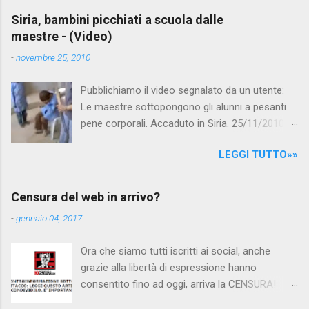
e
Siria, bambini picchiati a scuola dalle
maestre - (Video)
n
t
-
novembre 25, 2010
i
Pubblichiamo il video segnalato da un utente:
Le maestre sottopongono gli alunni a pesanti
pene corporali. Accaduto in Siria. 25/11/2010
questa mattina il celebre programma TV di
LEGGI TUTTO»»
Canale 5 "Forum" si è interessato al caso,
interpellando prontamente l'ambasciata siriana,
per fare luce sulla vicenda: è emerso che il
Censura del web in arrivo?
filmato, di cui le autorità siriane erano a
-
gennaio 04, 2017
conoscenza, risale al 2004, e le maestre del
video sono state punite e allontanate dalla
Ora che siamo tutti iscritti ai social, anche
scuola. LEGGI IL SERVIZIO . staff
grazie alla libertà di espressione hanno
nocensura.com Condividi su Facebook
consentito fino ad oggi, arriva la CENSURA!
Dopo tanti tentativi di censura da parte della