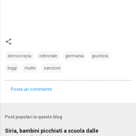
democrazia
editoriale
germania
giustizia
leggi
multe
sanzioni
Posta un commento
C
o
m
Post popolari in questo blog
m
e
Siria, bambini picchiati a scuola dalle