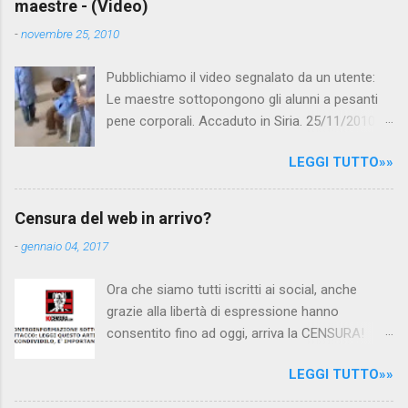
maestre - (Video)
n
t
-
novembre 25, 2010
i
Pubblichiamo il video segnalato da un utente:
Le maestre sottopongono gli alunni a pesanti
pene corporali. Accaduto in Siria. 25/11/2010
questa mattina il celebre programma TV di
LEGGI TUTTO»»
Canale 5 "Forum" si è interessato al caso,
interpellando prontamente l'ambasciata siriana,
per fare luce sulla vicenda: è emerso che il
Censura del web in arrivo?
filmato, di cui le autorità siriane erano a
-
gennaio 04, 2017
conoscenza, risale al 2004, e le maestre del
video sono state punite e allontanate dalla
Ora che siamo tutti iscritti ai social, anche
scuola. LEGGI IL SERVIZIO . staff
grazie alla libertà di espressione hanno
nocensura.com Condividi su Facebook
consentito fino ad oggi, arriva la CENSURA!
Dopo tanti tentativi di censura da parte della
LEGGI TUTTO»»
politica rispediti al mittente dai cittadini - perché
censurare avrebbe fatto perdere troppi