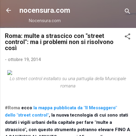
Passa ai contenuti principali
nocensura.com
Nocensura.com
Roma: multe a strascico con "street
control": ma i problemi non si risolvono
così
-
ottobre 19, 2014
Lo street control installato su una pattuglia della Municipale
romana
#Roma
ecco
la mappa pubblicata da "Il Messaggero"
dello "
street control"
, la nuova tecnologia di cui sono stati
dotati i vigili urbani della capitale per fare "multe a
strascico", con questo strumento potranno elevare FINO A