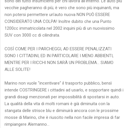
sono del tutto insufficienti per chi lavora all'interno. Le auto più
vecchie pagheranno di più; è vero che sono più inquinanti, ma
non potersi permettere un'auto nuova NON PUÒ ESSERE
CONSIDERATO UNA COLPA! Inoltre dubito che una Punto
1200cc immatricolata nel 2002 inquini più di un nuovissimo
SUV con 3000 cc di cilindrata.
COSÌ COME PER I PARCHEGGI, AD ESSERE PENALIZZATI
SONO I CITTADINI, ED IN PARTICOLARE I MENO ABBIENTI,
MENTRE PER I RICCHI NON SARÀ UN PROBLEMA... SIAMO
ALLE SOLITE!
Marino non vuole "incentivare" il trasporto pubblico, bensì
intende COSTRINGERE i cittadini ad usarlo, e sopportare quindi i
grandi disagi menzionati per impossibilità di spostarsi in auto.
La qualità della vita di molti romani è già diminuita con la
stangata delle strisce blu e diminuirà ancora con le prossime
mosse di Marino, che è riuscito nella non facile impresa di far
rimpiangere Alemanno...