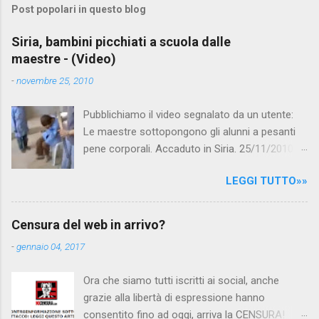
Post popolari in questo blog
m
e
Siria, bambini picchiati a scuola dalle
maestre - (Video)
n
t
-
novembre 25, 2010
i
Pubblichiamo il video segnalato da un utente:
Le maestre sottopongono gli alunni a pesanti
pene corporali. Accaduto in Siria. 25/11/2010
questa mattina il celebre programma TV di
LEGGI TUTTO»»
Canale 5 "Forum" si è interessato al caso,
interpellando prontamente l'ambasciata siriana,
per fare luce sulla vicenda: è emerso che il
Censura del web in arrivo?
filmato, di cui le autorità siriane erano a
-
gennaio 04, 2017
conoscenza, risale al 2004, e le maestre del
video sono state punite e allontanate dalla
Ora che siamo tutti iscritti ai social, anche
scuola. LEGGI IL SERVIZIO . staff
grazie alla libertà di espressione hanno
nocensura.com Condividi su Facebook
consentito fino ad oggi, arriva la CENSURA!