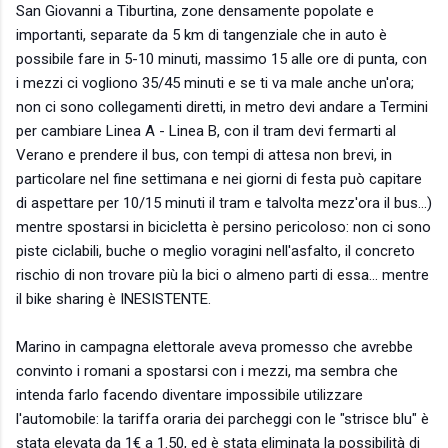
San Giovanni a Tiburtina, zone densamente popolate e
importanti, separate da 5 km di tangenziale che in auto è
possibile fare in 5-10 minuti, massimo 15 alle ore di punta, con
i mezzi ci vogliono 35/45 minuti e se ti va male anche un'ora;
non ci sono collegamenti diretti, in metro devi andare a Termini
per cambiare Linea A - Linea B, con il tram devi fermarti al
Verano e prendere il bus, con tempi di attesa non brevi, in
particolare nel fine settimana e nei giorni di festa può capitare
di aspettare per 10/15 minuti il tram e talvolta mezz'ora il bus...)
mentre spostarsi in bicicletta è persino pericoloso: non ci sono
piste ciclabili, buche o meglio voragini nell'asfalto, il concreto
rischio di non trovare più la bici o almeno parti di essa... mentre
il bike sharing è INESISTENTE.
Marino in campagna elettorale aveva promesso che avrebbe
convinto i romani a spostarsi con i mezzi, ma sembra che
intenda farlo facendo diventare impossibile utilizzare
l'automobile: la tariffa oraria dei parcheggi con le "strisce blu" è
stata elevata da 1€ a 1.50, ed è stata eliminata la possibilità di