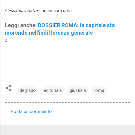
Alessandro Raffa - nocensura.com
Leggi anche:
DOSSIER ROMA: la capitale sta
morendo nell'indifferenza generale
x
degrado
editoriale
giustizia
roma
Posta un commento
C
o
m