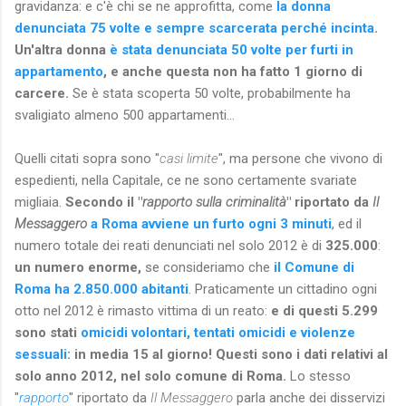
gravidanza: e c'è chi se ne approfitta, come
la donna
denunciata 75 volte e sempre scarcerata perché incinta
.
Un'altra donna
è stata denunciata 50 volte per furti in
appartamento
, e anche questa non ha fatto 1 giorno di
carcere.
Se è stata scoperta 50 volte, probabilmente ha
svaligiato almeno 500 appartamenti...
Quelli citati sopra sono "
casi limite
", ma persone che vivono di
espedienti, nella Capitale, ce ne sono certamente svariate
migliaia.
Secondo il "
rapporto sulla criminalità
" riportato da
Il
Messaggero
a Roma avviene un furto ogni 3 minuti
, ed il
numero totale dei reati denunciati nel solo 2012 è di
325.000
:
un numero enorme,
se consideriamo che
il Comune di
Roma ha 2.850.000 abitanti
. Praticamente un cittadino ogni
otto nel 2012 è rimasto vittima di un reato:
e di questi 5.299
sono stati
omicidi volontari, tentati omicidi e violenze
sessuali
: in media 15 al giorno! Questi sono i dati relativi al
solo anno 2012, nel solo comune di Roma.
Lo stesso
"
rapporto
" riportato da
Il Messaggero
parla anche dei disservizi