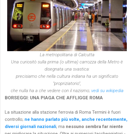
La metropolitana di Calcutta
Una curiositò sulla prima (o ultima) carrozza della Metro è
disegnata una svastica:
precisiamo che nella cultura indiana ha un significato
"propriziatorio",
che nulla ha a che vedere con il nazismo;
vedi su wikipedia
BORSEGGI: UNA PIAGA CHE AFFLIGGE ROMA
La situazione alla stazione ferrovia
di Roma Termini è fuori
controllo;
ne hanno parlato più volte, anche recentemente,
diversi giornali nazionali
, ma
nessuno sembra far niente
per migliorare la situazione. Oltre ai numerosi taccheggiatori -