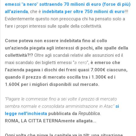
emessi "a nero" sottraendo 70 milioni di euro (forse di più)
all'azienda
, che è
indebitata per oltre 750 milioni di euro
!!!
Evidentemente questo non preoccupa chi ha pensato solo a
fare i propri interessi sulle spalle della collettività.
Come poteva non essere indebitata fino al collo
un'azienda piegata agli interessi di pochi, alle spalle della
collettività?!?
Oltre agli scandali relativi alle assunzioni ed il
maxi scandalo dei biglietti emessi "
a nero
",
è emerso che
l'azienda pagava i dischi dei freni quasi 7.000€ ciascuno,
quando il prezzo di mercato oscilla tra i 1.300€ ed i
1.600€ per i migliori disponibili sul mercato.
"Pagare le commesse fino a sei volte il prezzo di mercato
sembra normale e consolidata amministrazione in Atac"
si
legge nell'inchiesta
pubblicata da
Repubblica.
ROMA, LA CITTA ETERNAmente allagata...
Ogni volta che piove la capitale va in tilt; una situazione