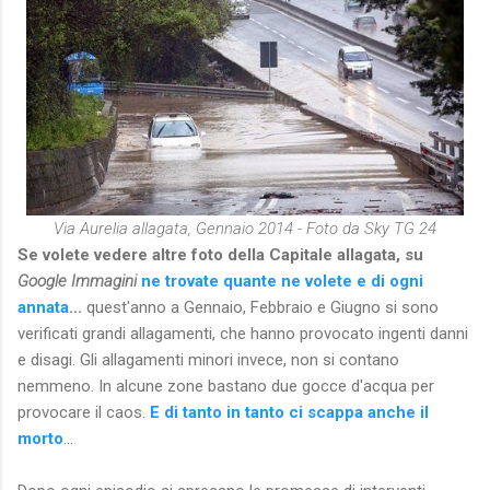
Via Aurelia allagata, Gennaio 2014 - Foto da Sky TG 24
Se volete vedere altre foto della Capitale allagata, su
Google Immagini
ne trovate quante ne volete e di ogni
annata
...
quest'anno a Gennaio, Febbraio e Giugno si sono
verificati grandi allagamenti, che hanno provocato ingenti danni
e disagi. Gli allagamenti minori invece, non si contano
nemmeno. In alcune zone bastano due gocce d'acqua per
provocare il caos.
E di tanto in tanto ci scappa anche il
morto
...