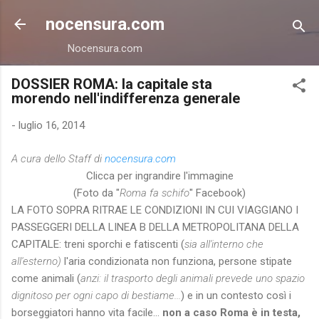
Passa ai contenuti principali
nocensura.com
Nocensura.com
DOSSIER ROMA: la capitale sta
morendo nell'indifferenza generale
-
luglio 16, 2014
A cura dello Staff di
nocensura.com
Clicca per ingrandire l'immagine
(Foto da "
Roma fa schifo
" Facebook)
LA FOTO SOPRA RITRAE LE CONDIZIONI IN CUI VIAGGIANO I
PASSEGGERI DELLA LINEA B DELLA METROPOLITANA DELLA
CAPITALE: treni sporchi e fatiscenti (
sia all'interno che
all'esterno)
l'aria condizionata non funziona, persone stipate
come animali (
anzi: il trasporto degli animali prevede uno spazio
dignitoso per ogni capo di bestiame...
) e in un contesto così i
borseggiatori hanno vita facile...
non
a caso Roma è in testa,