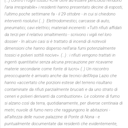
(...) contro i roghi tossici «che oltre ad essere pericolosi rendono
l’aria irrespirabile» i residenti hanno presentato decine di esposti,
l’ultimo poche settimane fa - il 29 ottobre - in cui si chiedono
interventi risolutivi (...) Elettrodomestici, carcasse di auto,
pneumatici, cavi elettrici, materiali inceneriti: «Tutti rifiuti affidati
da terzi per il relativo smaltimento - scrivono i vigili nel loro
dossier - In alcuni casi si è trattato di incendi di notevoli
dimensioni che hanno disperso nell’aria fumi potenzialmente
tossici e polveri sottili nocive». (...) : i rifiuti vengono trattati in
ingenti quantitativi senza alcuna precauzione per ricavarne
materie secondarie come fonte di lucro» (..) Un riscontro
preoccupante è arrivato anche dai tecnici dell’Arpa Lazio che
hanno «accertato che porzioni estese del terreno risultano
contaminate da rifiuti parzialmente bruciati e da uno strato di
ceneri e polveri derivanti da combustione». Le colonne di fumo
si alzano così da terra, quotidianamente, per diverse centinaia di
metri, nuvole di fumo nero che raggiungono le abitazioni -
all’altezza delle nuove palazzine di Ponte di Nona - e
puntualmente documentate dai residenti che evidentemente,