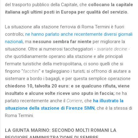
del trasporto pubblico della Capitale, che
collocano la capitale
italiana agli ultimi posti in Europa per qualità del servizio.
La situazione alla stazione ferrovia
di Roma Termini è fuori
controllo;
ne hanno parlato anche recentemente diversi giornali
nazionali
, ma
nessuno sembra far niente
per migliorare la
situazione. Oltre ai numerosi taccheggiatori -
svariate decine -
che quotidianamente operano alla stazione e alle principali
fermate turistiche della metropolitana, ci sono quelli che si
fingono "
facchini
" e taglieggiano i turisti; si offrono di aiutare a
sistemare a bordo i bagagli, e per questa semplice operazione
chiedono 10, talvolta 20 euro: e se qualcuno rifiuta, viene
insultato e alcune volte riceve uno sputo in faccia;
ne ha
parlato recentemente anche il
Corriere
, che
ha illustrato la
situazione della stazione di Firenze SMN
, che è la stessa di
Roma Termini.
LA GIUNTA MARINO: SECONDO MOLTI ROMANI LA
PEGGIORE AMMINISTRAZIONE DI SEMPRE