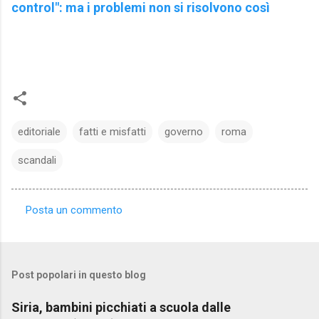
control": ma i problemi non si risolvono così
editoriale
fatti e misfatti
governo
roma
scandali
Posta un commento
C
o
m
Post popolari in questo blog
m
e
Siria, bambini picchiati a scuola dalle