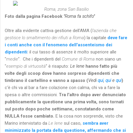
Roma, zona San Basilio
Foto dalla pagina Facebook
"Roma fa schifo"
Oltre alla evidente cattiva gestione dell'AMA (
l'azienda che
gestisce lo smaltimento dei rifiuti a Roma
) la capitale
deve fare
i conti anche con il fenomeno dell'assenteismo dei
dipendenti
: il cui tasso di assenze è molto superiore alle
"
medie
".
Che i dipendenti del
Comune di Roma
non siano un
"
esempio di virtuosità
" è risaputo:
Le Iene
hanno fatto più
volte degli scoop dove hanno sorpreso dipendenti che
timbrano il cartellino e vanno a spasso (
Vedi
qui
,
qui
e
qui
)
c'è chi va al bar a fare colazione con calma, chi va a fare la
spesa o altre commissioni.
Tra l'altro dopo aver denunciato
pubblicamente la questione una prima volta, sono tornati
sul posto dopo poche settimane, constatando come
NULLA fosse cambiato.
E la cosa non sorprende, visto che
Marino intervistato da
Le Iene
sul caso,
sembra aver
minimizzato la portata della questione, affermando che si