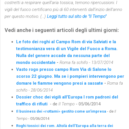
costretti a respirare quell’aria tossica, temono ripercussioni. I
vigili del fuoco certificano più di 60 interventi dall’inizio dell’anno
per questo motivo. (...)
Leggi tutto sul sito de "Il Tempo"
Vedi anche i seguenti articoli degli ultimi giorni:
Le foto dei roghi al Campo Rom di via Salviati e la
testimonianza vera di un Vigile del Fuoco a Roma.
Nulla del genere accade da nessuna parte del
mondo occidentale
-
Roma fa schifo - 13/07/2014
Vasto rogo presso campo Rom Via di Salone lo
scorso 22 giugno. Ma se i pompieri intervengono per
domare le fiamme vengono presi a sassate
-
Roma fa
schifo - 28/06/2014
Dossier choc dei vigili all’Europa I rom padroni del
traffico di rifiuti
- de
Il Tempo
- 05/06/2014
Il business dei «rottami» gestito come un’impresa
- de
Il
Tempo
- 05/06/2014
Roghi tossici dei rom. Altolà dell’Europa alla terra dei