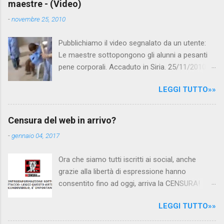
maestre - (Video)
n
t
-
novembre 25, 2010
i
Pubblichiamo il video segnalato da un utente:
Le maestre sottopongono gli alunni a pesanti
pene corporali. Accaduto in Siria. 25/11/2010
questa mattina il celebre programma TV di
LEGGI TUTTO»»
Canale 5 "Forum" si è interessato al caso,
interpellando prontamente l'ambasciata siriana,
per fare luce sulla vicenda: è emerso che il
Censura del web in arrivo?
filmato, di cui le autorità siriane erano a
-
gennaio 04, 2017
conoscenza, risale al 2004, e le maestre del
video sono state punite e allontanate dalla
Ora che siamo tutti iscritti ai social, anche
scuola. LEGGI IL SERVIZIO . staff
grazie alla libertà di espressione hanno
nocensura.com Condividi su Facebook
consentito fino ad oggi, arriva la CENSURA!
Dopo tanti tentativi di censura da parte della
LEGGI TUTTO»»
politica rispediti al mittente dai cittadini - perché
censurare avrebbe fatto perdere troppi