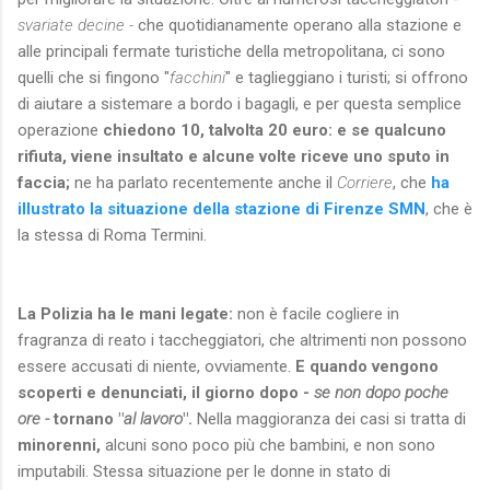
svariate decine -
che quotidianamente operano alla stazione e
alle principali fermate turistiche della metropolitana, ci sono
quelli che si fingono "
facchini
" e taglieggiano i turisti; si offrono
di aiutare a sistemare a bordo i bagagli, e per questa semplice
operazione
chiedono 10, talvolta 20 euro: e se qualcuno
rifiuta, viene insultato e alcune volte riceve uno sputo in
faccia;
ne ha parlato recentemente anche il
Corriere
, che
ha
illustrato la situazione della stazione di Firenze SMN
, che è
la stessa di Roma Termini.
La Polizia ha le mani legate:
non è facile cogliere in
fragranza di reato i taccheggiatori, che altrimenti non possono
essere accusati di niente, ovviamente.
E quando vengono
scoperti e denunciati, il giorno dopo -
se non dopo poche
ore -
tornano "
al lavoro
".
Nella maggioranza dei casi si tratta di
minorenni,
alcuni sono poco più che bambini, e non sono
imputabili. Stessa situazione per le donne in stato di