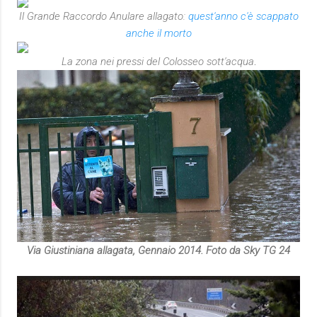
Il Grande Raccordo Anulare allagato:
quest'anno c'è scappato
anche il morto
La zona nei pressi del Colosseo sott'acqua
.
Via Giustiniana
allagata, Gennaio 2014. Foto da Sky TG 24