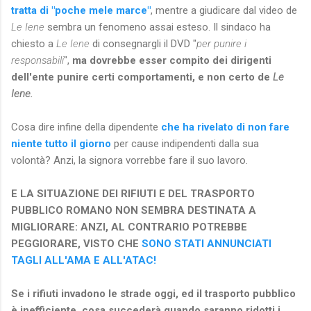
tratta di "poche mele marce"
, mentre a giudicare dal video de
Le Iene
sembra un fenomeno assai esteso. Il sindaco ha
chiesto a
Le Iene
di consegnargli il DVD "
per punire i
responsabili
",
ma dovrebbe esser compito dei dirigenti
dell'ente punire certi comportamenti, e non certo de
Le
Iene.
Cosa dire infine della dipendente
che ha rivelato di non fare
niente tutto il giorno
per cause indipendenti dalla sua
volontà? Anzi, la signora vorrebbe fare il suo lavoro.
E LA SITUAZIONE DEI RIFIUTI E DEL TRASPORTO
PUBBLICO ROMANO NON SEMBRA DESTINATA A
MIGLIORARE: ANZI, AL CONTRARIO POTREBBE
PEGGIORARE, VISTO CHE
SONO STATI ANNUNCIATI
TAGLI ALL'AMA E ALL'ATAC!
Se i rifiuti invadono le strade oggi, ed il trasporto pubblico
è inefficiente, cosa succederà quando saranno ridotti i