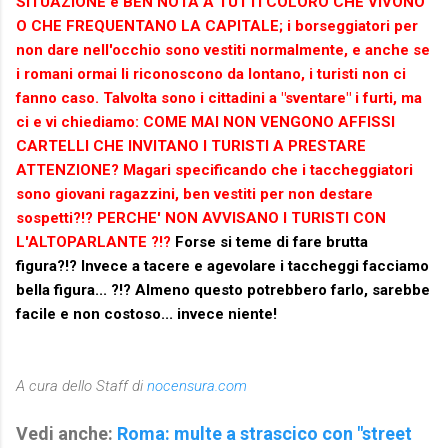
SITUAZIONE è BEN NOTA A TUTTI COLORO CHE VIVONO
O CHE FREQUENTANO LA CAPITALE; i borseggiatori per
non dare nell'occhio sono vestiti normalmente, e anche se
i romani ormai li riconoscono da lontano, i turisti non ci
fanno caso. Talvolta sono i cittadini a "sventare" i furti, ma
ci e vi chiediamo: COME MAI NON VENGONO AFFISSI
CARTELLI CHE INVITANO I TURISTI A PRESTARE
ATTENZIONE? Magari specificando che i taccheggiatori
sono giovani ragazzini, ben vestiti per non destare
sospetti?!? PERCHE' NON AVVISANO I TURISTI CON
L'ALTOPARLANTE ?!?
Forse si teme di fare brutta
figura?!? Invece a tacere e agevolare i taccheggi facciamo
bella figura... ?!? Almeno questo potrebbero farlo, sarebbe
facile e non costoso... invece niente!
A cura dello Staff di
nocensura.com
Vedi anche:
Roma: multe a strascico con "street