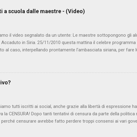
ti a scuola dalle maestre - (Video)
amo il video segnalato da un utente: Le maestre sottopongono gli al
. Accaduto in Siria. 25/11/2010 questa mattina il celebre programma 
to al caso, interpellando prontamente l'ambasciata siriana, per fare 
lmato, di cui le autorità siriane erano a conoscenza, risale al 2004, e 
ite e allontanate dalla scuola. LEGGI IL SERVIZIO . staff nocensura
rivo?
iamo tutti iscritti ai social, anche grazie alla libertà di espressione 
iva la CENSURA! Dopo tanti tentativi di censura da parte della politica r
 - perché censurare avrebbe fatto perdere troppi consensi ai vari go
dall'Antitrust, ovvero l' Autorità garante della concorrenza e del me
 non confondere con AGCOM) tra l'altro il momento è proprizio perc