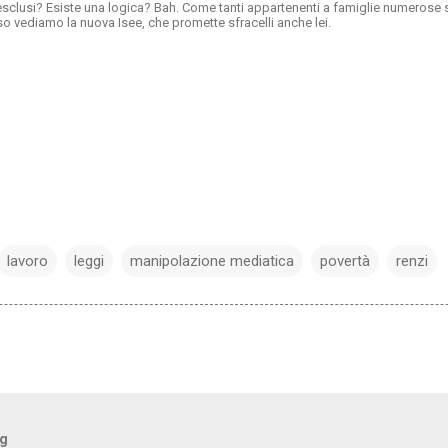
 esclusi? Esiste una logica? Bah. Come tanti appartenenti a famiglie numerose
so vediamo la nuova Isee, che promette sfracelli anche lei.
lavoro
leggi
manipolazione mediatica
povertà
renzi
og