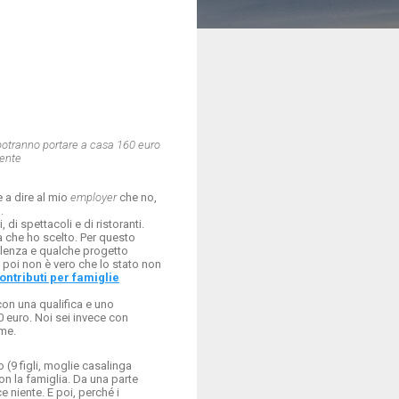
i potranno portare a casa 160 euro
iente
 a dire al mio
employer
che no,
.
di spettacoli e di ristoranti.
a che ho scelto. Per questo
lenza e qualche progetto
E poi non è vero che lo stato non
ontributi per famiglie
con una qualifica e uno
0 euro. Noi sei invece con
me.
 (9 figli, moglie casalinga
 la famiglia. Da una parte
 niente. E poi, perché i