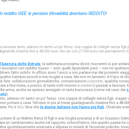
o reddito ISEE: le pensioni d'invalidità diventano REDDITO!
re a lavorare tanto, adesso mi sento un po’ fesso. Una coppia di colleghi senza figl
dagnando insieme fino a 48.000 euro. Noi sei con 27.000 euro non prenderemo n
l’Agenzia delle Entrate
, la settimana prossima dovrò muovermi io per andare
i lavoratori con reddito basso – solo quelli dipendenti però – non mi spettano
bero fatto schifo. In ufficio sono l’unico a non parlare mai dei prossimi viaggi, 
attro bambini piccoli e mia moglie a casa. Ma non mi lamento: è il tipo di vit
a fare: collaborazioni giornalistiche, comunicazione
corporate
, qualche consu
vare a fine mese, a prezzo di tante notti insonni e
weekend
passati a lavorare. 
olte arriva, anche se spesso annegato in tanta burocrazia (come nel caso dei
c
neto
).
 tanto, adesso mi sento un po’ fesso. Una coppia di colleghi senza figli, magari 
tranno portare a casa 160 euro in più al mese guadagnando insieme fino a 48.00
te. Poi il
WSJ
dice che
le donne italiane non fanno più figli
. Chiamale sce
 potere di un Matteo Renzi (3 figli e una moglie precaria) e di un Graziano Delrio
re un cambiamento anche nel rapporto schizofrenico che questo paese ha con
tra quotidianamente avversata e vilipesa in miriadi di faccende pratiche. Invece