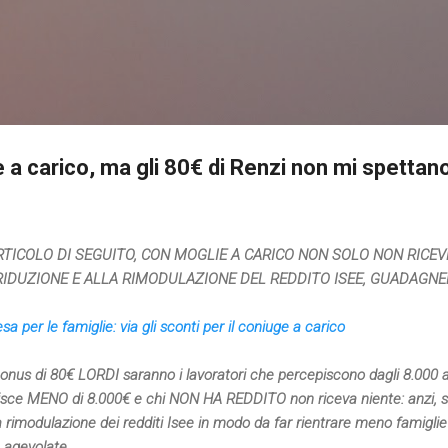
Passa ai contenuti principali
ie a carico, ma gli 80€ di Renzi non mi spettan
'ARTICOLO DI SEGUITO, CON MOGLIE A CARICO NON SOLO NON RICEV
RIDUZIONE E ALLA RIMODULAZIONE DEL REDDITO ISEE, GUADAGNE
sa per le famiglie: via gli sconti per il coniuge a carico
onus di 80€ LORDI saranno i lavoratori che percepiscono dagli 8.000 ai 
isce MENO di 8.000€ e chi NON HA REDDITO non riceva niente: anzi, 
 rimodulazione dei redditi Isee in modo da far rientrare meno famiglie 
 agevolate.