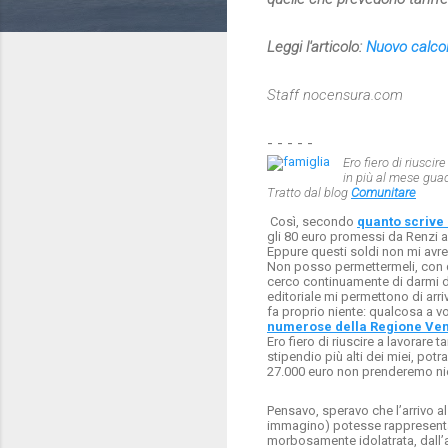
Leggi l'articolo:
Nuovo calcol
Staff nocensura.com
- - - - -
Ero fiero di riusci
in più al mese gua
Tratto dal blog
Comunitare
Così, secondo
quanto scrive 
gli 80 euro promessi da Renzi a
Eppure questi soldi non mi avreb
Non posso permettermeli, con qu
cerco continuamente di darmi d
editoriale mi permettono di arri
fa proprio niente: qualcosa a v
numerose della Regione Ve
Ero fiero di riuscire a lavorare
stipendio più alti dei miei, po
27.000 euro non prenderemo nien
Pensavo, speravo che l’arrivo al
immagino) potesse rappresenta
morbosamente idolatrata, dall’al