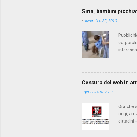
e
Siria, bambini picchia
n
-
novembre 25, 2010
t
i
Pubblichi
corporali
interessa
che il fi
state pun
Censura del web in ar
-
gennaio 04, 2017
Ora che s
oggi, arr
cittadini
arrivare 
AGCM (da