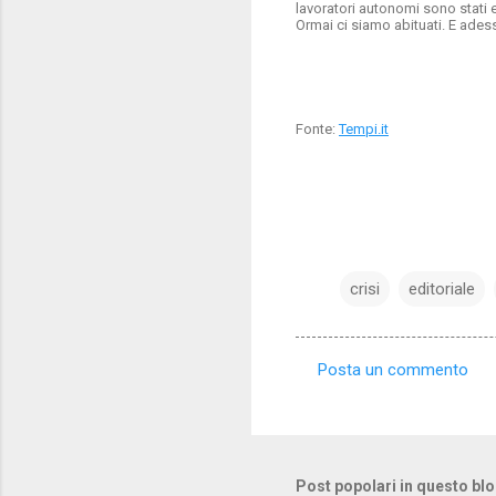
lavoratori autonomi sono stati
Ormai ci siamo abituati. E ades
Fonte:
Tempi.it
crisi
editoriale
Posta un commento
C
o
m
m
Post popolari in questo bl