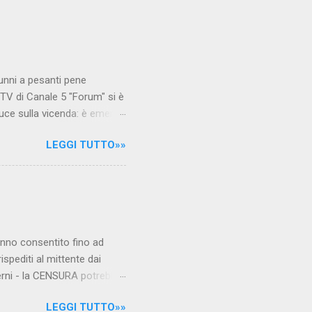
unni a pesanti pene
TV di Canale 5 "Forum" si è
luce sulla vicenda: è emerso
le maestre del video sono
LEGGI TUTTO»»
.com Condividi su Facebook
hanno consentito fino ad
ispediti al mittente dai
verni - la CENSURA potrebbe
rcato , nota anche come
LEGGI TUTTO»»
hé al governo non c'è più