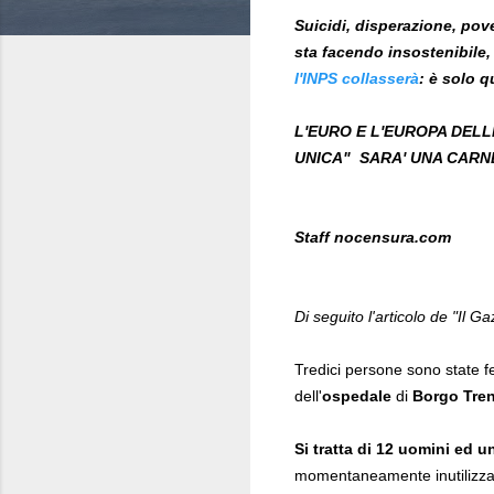
Suicidi, disperazione, pove
sta facendo insostenibile,
l'INPS collasserà
: è solo 
L'EURO E L'EUROPA DEL
UNICA" SARA' UNA CARNE
Staff nocensura.com
Di seguito l'articolo de "Il Ga
Tredici persone sono state fe
dell'
ospedale
di
Borgo Tre
Si tratta di 12 uomini ed u
momentaneamente inutilizzati 