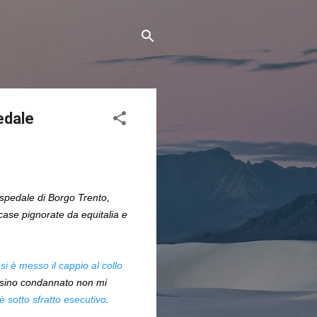
edale
l'ospedale di Borgo Trento,
case pignorate da equitalia e
,
si è messo il cappio al collo
persino condannato non mi
 sotto sfratto esecutivo
.