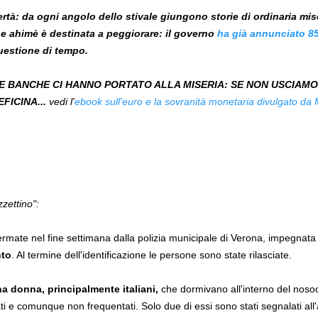
rtà: da ogni angolo dello stivale giungono storie di ordinaria mise
 e ahimè è destinata a peggiorare: il governo
ha già annunciato 85
questione di tempo.
LE BANCHE CI HANNO PORTATO ALLA MISERIA: SE NON USCIAM
FICINA...
vedi l'
ebook sull'euro e la sovranità monetaria divulgato da
zzettino":
rmate nel fine settimana dalla polizia municipale di Verona, impegnata i
nto
. Al termine dell'identificazione le persone sono state rilasciate.
na donna, principalmente italiani,
che dormivano all'interno del noso
e comunque non frequentati. Solo due di essi sono stati segnalati all'aut