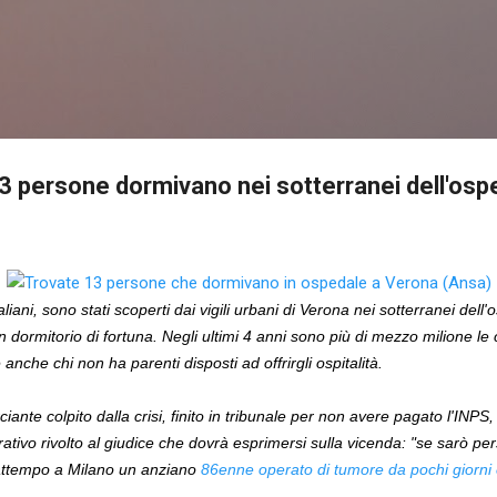
Passa ai contenuti principali
 13 persone dormivano nei sotterranei dell'osp
taliani, sono stati scoperti dai vigili urbani di Verona nei sotterranei del
dormitorio di fortuna. Negli ultimi 4 anni sono più di mezzo milione le 
''è anche chi non ha parenti disposti ad offrirgli ospitalità.
te colpito dalla crisi, finito in tribunale per non avere pagato l'INPS
rativo rivolto al giudice che dovrà esprimersi sulla vicenda: "se sarò 
rattempo a Milano un anziano
86enne operato di tumore da pochi giorni è