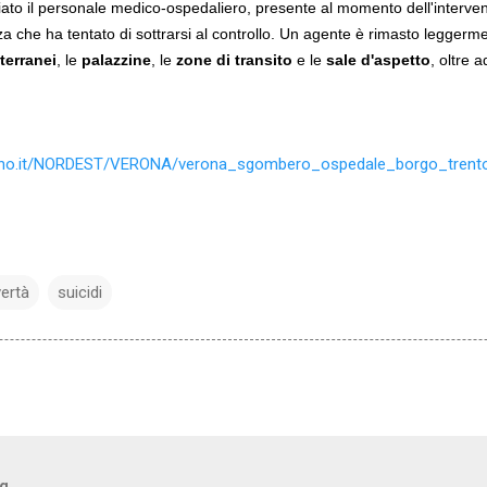
ato il personale medico-ospedaliero, presente al momento dell'interve
a che ha tentato di sottrarsi al controllo. Un agente è rimasto leggerme
terranei
, le
palazzine
, le
zone di transito
e le
sale d'aspetto
, oltre 
ttino.it/NORDEST/VERONA/verona_sgombero_ospedale_borgo_trento
ertà
suicidi
og