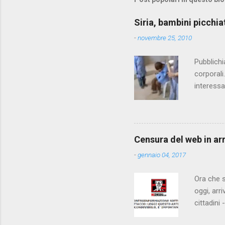
e
Siria, bambini picchia
n
-
novembre 25, 2010
t
i
Pubblichi
corporali
interessa
che il fi
state pun
Censura del web in ar
-
gennaio 04, 2017
Ora che s
oggi, arr
cittadini
arrivare 