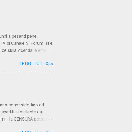
unni a pesanti pene
TV di Canale 5 "Forum" si è
luce sulla vicenda: è emerso
le maestre del video sono
LEGGI TUTTO»»
.com Condividi su Facebook
hanno consentito fino ad
ispediti al mittente dai
verni - la CENSURA potrebbe
rcato , nota anche come