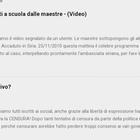
ti a scuola dalle maestre - (Video)
amo il video segnalato da un utente: Le maestre sottopongono gli al
. Accaduto in Siria. 25/11/2010 questa mattina il celebre programma 
to al caso, interpellando prontamente l'ambasciata siriana, per fare 
lmato, di cui le autorità siriane erano a conoscenza, risale al 2004, e 
ite e allontanate dalla scuola. LEGGI IL SERVIZIO . staff nocensura
rivo?
iamo tutti iscritti ai social, anche grazie alla libertà di espressione 
iva la CENSURA! Dopo tanti tentativi di censura da parte della politica r
 - perché censurare avrebbe fatto perdere troppi consensi ai vari go
dall'Antitrust, ovvero l' Autorità garante della concorrenza e del me