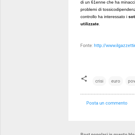
di un 61enne che ha minacci
problemi di tossicodipendenz
controllo ha interessato i
sot
utilizzate
.
Fonte:
http://www.ilgazze
crisi
euro
pov
Posta un commento
C
o
m
m
Post popolari in questo bl