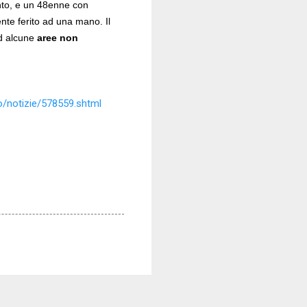
nto, e un 48enne con
nte ferito ad una mano. Il
ad alcune
aree non
/notizie/578559.shtml