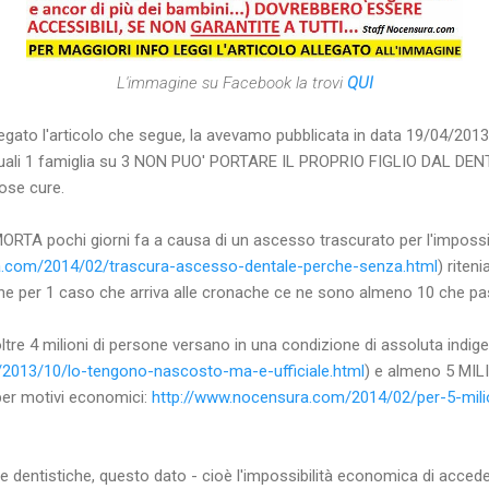
L'immagine su Facebook la trovi
QUI
to l'articolo che segue, la avevamo pubblicata in data 19/04/2013, 
ali 1 famiglia su 3 NON PUO' PORTARE IL PROPRIO FIGLIO DAL DENT
ose cure.
ORTA pochi giorni fa a causa di un ascesso trascurato per l'impossi
a.com/2014/02/trascura-ascesso-dentale-perche-senza.html
) rite
che per 1 caso che arriva alle cronache ce ne sono almeno 10 che pa
tre 4 milioni di persone versano in una condizione di assoluta indige
2013/10/lo-tengono-nascosto-ma-e-ufficiale.html
) e almeno 5 MILI
r motivi economici:
http://www.nocensura.com/2014/02/per-5-milioni
e dentistiche, questo dato - cioè l'impossibilità economica di acceder