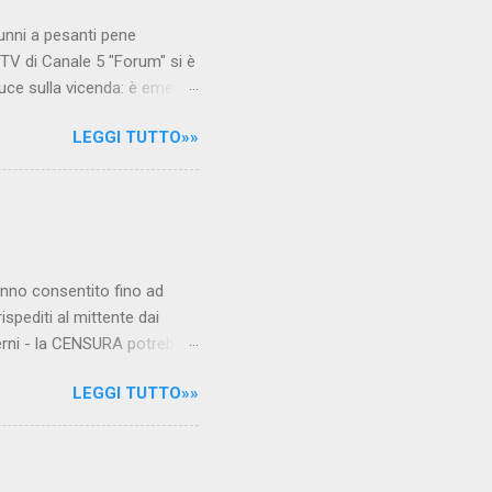
unni a pesanti pene
TV di Canale 5 "Forum" si è
luce sulla vicenda: è emerso
le maestre del video sono
LEGGI TUTTO»»
.com Condividi su Facebook
hanno consentito fino ad
ispediti al mittente dai
verni - la CENSURA potrebbe
rcato , nota anche come
LEGGI TUTTO»»
hé al governo non c'è più
 la faccia su quelle misure
sborsare per le banche allo
ere mentre fa la spesa come