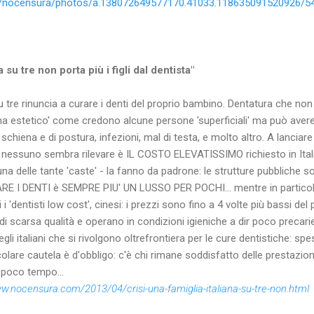
m/nocensura/photos/a.138072649577170.41033.118635091520926/5
a su tre non porta più i figli dal dentista"
 su tre rinuncia a curare i denti del proprio bambino. Dentatura che no
 estetico' come credono alcune persone 'superficiali' ma può avere 
schiena e di postura, infezioni, mal di testa, e molto altro. A lanciare
 nessuno sembra rilevare è IL COSTO ELEVATISSIMO richiesto in Italia
una delle tante 'caste' - la fanno da padrone: le strutture pubbliche 
RARE I DENTI è SEMPRE PIU' UN LUSSO PER POCHI... mentre in particola
 'dentisti low cost', cinesi: i prezzi sono fino a 4 volte più bassi del
 di scarsa qualità e operano in condizioni igieniche a dir poco preca
li italiani che si rivolgono oltrefrontiera per le cure dentistiche: sp
olare cautela è d'obbligo: c'è chi rimane soddisfatto delle prestazion
o poco tempo...
ww.nocensura.com/2013/04/crisi-una-famiglia-italiana-su-tre-non.html