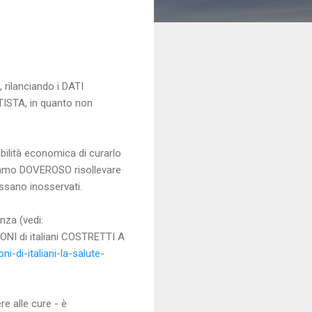
rilanciando i DATI
ISTA, in quanto non
bilità economica di curarlo
niamo DOVEROSO risollevare
ssano inosservati.
nza (vedi:
ONI di italiani COSTRETTI A
-di-italiani-la-salute-
e alle cure - è