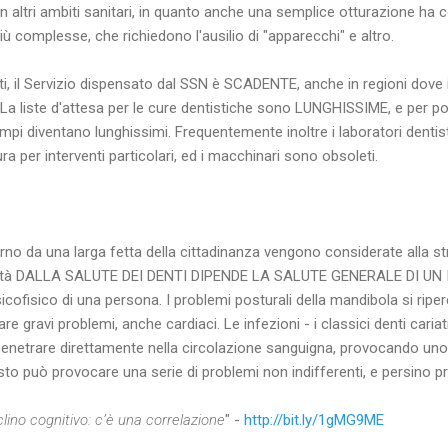
n altri ambiti sanitari, in quanto anche una semplice otturazione ha c
più complesse, che richiedono l'ausilio di "apparecchi" e altro.
ti, il Servizio dispensato dal SSN è SCADENTE, anche in regioni dove il
a liste d'attesa per le cure dentistiche sono LUNGHISSIME, e per po
tempi diventano lunghissimi. Frequentemente inoltre i laboratori dentis
a per interventi particolari, ed i macchinari sono obsoleti.
rno da una larga fetta della cittadinanza vengono considerate alla st
altà DALLA SALUTE DEI DENTI DIPENDE LA SALUTE GENERALE DI UN IN
icofisico di una persona. I problemi posturali della mandibola si rip
e gravi problemi, anche cardiaci. Le infezioni - i classici denti caria
 penetrare direttamente nella circolazione sanguigna, provocando un
to può provocare una serie di problemi non indifferenti, e persino pr
lino cognitivo: c’è una correlazione
" -
http://bit.ly/1gMG9ME