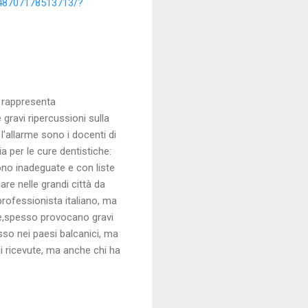
48707178513713/?
n rappresenta
gravi ripercussioni sulla
 l'allarme sono i docenti di
 per le cure dentistiche:
sono inadeguate e con liste
re nelle grandi città da
 professionista italiano, ma
rie,spesso provocano gravi
esso nei paesi balcanici, ma
i ricevute, ma anche chi ha