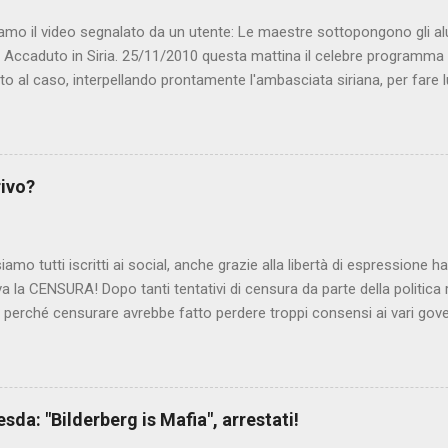
amo il video segnalato da un utente: Le maestre sottopongono gli al
. Accaduto in Siria. 25/11/2010 questa mattina il celebre programma 
to al caso, interpellando prontamente l'ambasciata siriana, per fare 
lmato, di cui le autorità siriane erano a conoscenza, risale al 2004, e 
ite e allontanate dalla scuola. LEGGI IL SERVIZIO . staff nocensura
rivo?
iamo tutti iscritti ai social, anche grazie alla libertà di espressione 
iva la CENSURA! Dopo tanti tentativi di censura da parte della politica r
 - perché censurare avrebbe fatto perdere troppi consensi ai vari go
dall'Antitrust, ovvero l' Autorità garante della concorrenza e del me
 non confondere con AGCOM) tra l'altro il momento è proprizio perc
nzi ma il buon Renziloni , controfigura di Renzi messo li per mettere
'ex sindaco di Firenze sarebbero state sconvenienti , dai miliardi da 
da: "Bilderberg is Mafia", arrestati!
nto della censura del web. Renzi è tornato a casa, a farsi riprend