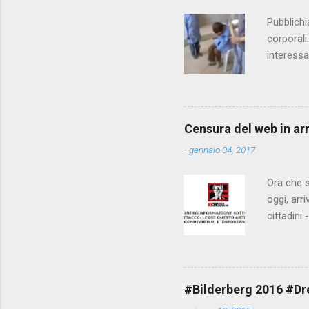
i
Pubblichi
corporali
interessa
che il fi
state pun
Censura del web in ar
-
gennaio 04, 2017
Ora che s
oggi, arr
cittadini
arrivare 
AGCM (da
Matteo Re
che per l
#Bilderberg 2016 #Dres
sdoganame