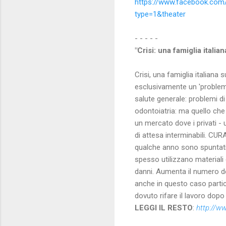
https://www.facebook.co
type=1&theater
- - - - -
"Crisi: una famiglia italian
Crisi, una famiglia italiana
esclusivamente un 'problema
salute generale: problemi di 
odontoiatria: ma quello che
un mercato dove i privati - 
di attesa interminabili. CU
qualche anno sono spuntati i
spesso utilizzano materiali
danni. Aumenta il numero deg
anche in questo caso partic
dovuto rifare il lavoro dop
LEGGI IL RESTO
:
http://w