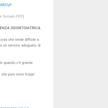
/1kNROyP
le formato PDF
)
STENZA ODONTOIATRICA
cosa che rende difficile a
o un servizio adeguato, di
ente quando c'è grande
a, che pure sono troppi: