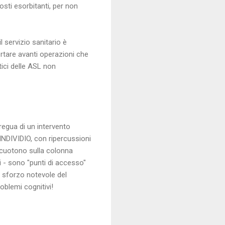
osti esorbitanti, per non
 servizio sanitario è
rtare avanti operazioni che
tici delle ASL non
regua di un intervento
DIVIDIO, con ripercussioni
ercuotono sulla colonna
ti - sono "punti di accesso"
o sforzo notevole del
oblemi cognitivi!