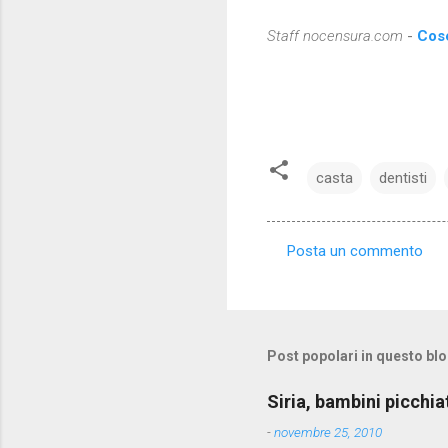
Staff nocensura.com
-
Cose
casta
dentisti
Posta un commento
C
o
m
m
Post popolari in questo bl
e
Siria, bambini picchia
n
-
novembre 25, 2010
t