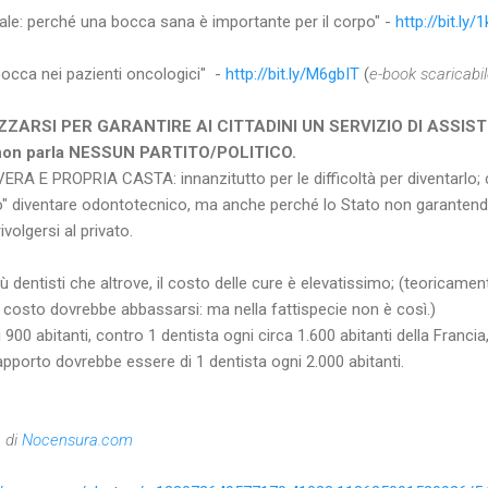
rale: perché una bocca sana è importante per il corpo" -
http://bit.ly
 bocca nei pazienti oncologici" -
http://bit.ly/M6gbIT
(
e-book scaricabi
ZARSI PER GARANTIRE AI CITTADINI UN SERVIZIO DI ASSI
 non parla NESSUN PARTITO/POLITICO.
a VERA E PROPRIA CASTA: innanzitutto per le difficoltà per diventarlo; 
so" diventare odontotecnico, ma anche perché lo Stato non garantend
ivolgersi al privato.
più dentisti che altrove, il costo delle cure è elevatissimo; (teoricam
, il costo dovrebbe abbassarsi: ma nella fattispecie non è così.)
i 900 abitanti, contro 1 dentista ogni circa 1.600 abitanti della Franci
porto dovrebbe essere di 1 dentista ogni 2.000 abitanti.
e di
Nocensura.com