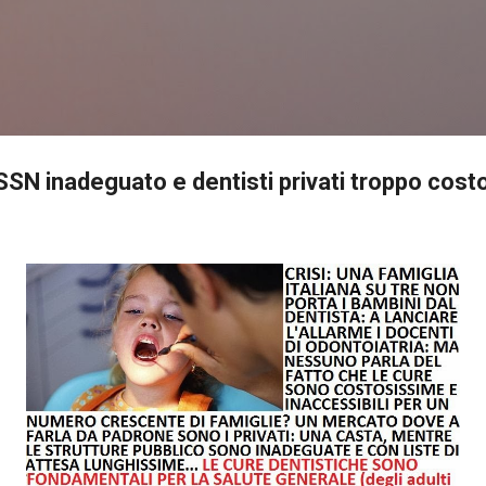
Passa ai contenuti principali
SSN inadeguato e dentisti privati troppo cost