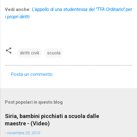
Vedi anche:
L'appello di una studentessa del "TFA Ordinario" per
i propri diritti
diritti civili
scuola
Posta un commento
C
o
m
Post popolari in questo blog
m
e
Siria, bambini picchiati a scuola dalle
maestre - (Video)
n
t
-
novembre 25, 2010