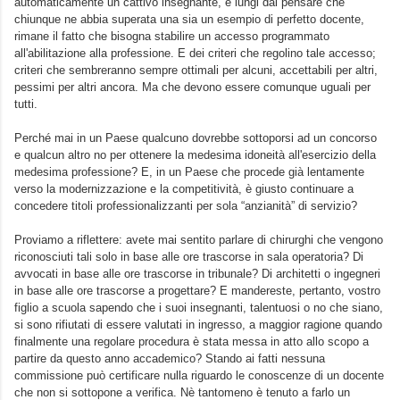
automaticamente un cattivo insegnante, e lungi dal pensare che
chiunque ne abbia superata una sia un esempio di perfetto docente,
rimane il fatto che bisogna stabilire un accesso programmato
all'abilitazione alla professione. E dei criteri che regolino tale accesso;
criteri che sembreranno sempre ottimali per alcuni, accettabili per altri,
pessimi per altri ancora. Ma che devono essere comunque uguali per
tutti.
Perché mai in un Paese qualcuno dovrebbe sottoporsi ad un concorso
e qualcun altro no per ottenere la medesima idoneità all'esercizio della
medesima professione? E, in un Paese che procede già lentamente
verso la modernizzazione e la competitività, è giusto continuare a
concedere titoli professionalizzanti per sola “anzianità” di servizio?
Proviamo a riflettere: avete mai sentito parlare di chirurghi che vengono
riconosciuti tali solo in base alle ore trascorse in sala operatoria? Di
avvocati in base alle ore trascorse in tribunale? Di architetti o ingegneri
in base alle ore trascorse a progettare? E mandereste, pertanto, vostro
figlio a scuola sapendo che i suoi insegnanti, talentuosi o no che siano,
si sono rifiutati di essere valutati in ingresso, a maggior ragione quando
finalmente una regolare procedura è stata messa in atto allo scopo a
partire da questo anno accademico? Stando ai fatti nessuna
commissione può certificare nulla riguardo le conoscenze di un docente
che non si sottopone a verifica. Nè tantomeno è tenuto a farlo un