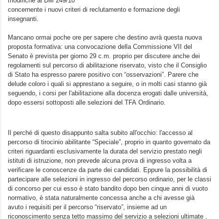
modifiche al DM 249/10
concernente i nuovi criteri di reclutamento e formazione degli
insegnanti.
Mancano ormai poche ore per sapere che destino avrà questa nuova
proposta formativa: una convocazione della Commissione VII del
Senato è prevista per giorno 29 c.m. proprio per discutere anche dei
regolamenti sul percorso di abilitazione riservato, visto che il Consiglio
di Stato ha espresso parere positivo con “osservazioni”. Parere che
delude coloro i quali si apprestano a seguire, o in molti casi stanno già
seguendo, i corsi per l'abilitazione alla docenza erogati dalle università,
dopo essersi sottoposti alle selezioni del TFA Ordinario.
Il perché di questo disappunto salta subito all'occhio: l'accesso al
percorso di tirocinio abilitante “Speciale”, proprio in quanto governato da
criteri riguardanti esclusivamente la durata del servizio prestato negli
istituti di istruzione, non prevede alcuna prova di ingresso volta a
verificare le conoscenze da parte dei candidati. Eppure la possibilità di
partecipare alle selezioni in ingresso del percorso ordinario, per le classi
di concorso per cui esso è stato bandito dopo ben cinque anni di vuoto
normativo, è stata naturalmente concessa anche a chi avesse già
avuto i requisiti per il percorso “riservato”, insieme ad un
riconoscimento senza tetto massimo del servizio a selezioni ultimate .