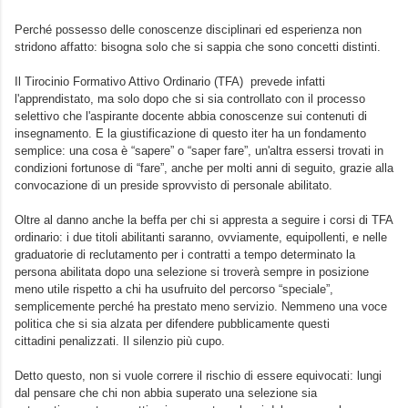
Perché possesso delle conoscenze disciplinari ed esperienza non
stridono affatto: bisogna solo che si sappia che sono concetti distinti.
Il Tirocinio Formativo Attivo Ordinario (TFA) prevede infatti
l'apprendistato, ma solo dopo che si sia controllato con il processo
selettivo che l'aspirante docente abbia conoscenze sui contenuti di
insegnamento. E la giustificazione di questo iter ha un fondamento
semplice: una cosa è “sapere” o “saper fare”, un'altra essersi trovati in
condizioni fortunose di “fare”, anche per molti anni di seguito, grazie alla
convocazione di un preside sprovvisto di personale abilitato.
Oltre al danno anche la beffa per chi si appresta a seguire i corsi di TFA
ordinario: i due titoli abilitanti saranno, ovviamente, equipollenti, e nelle
graduatorie di reclutamento per i contratti a tempo determinato la
persona abilitata dopo una selezione si troverà sempre in posizione
meno utile rispetto a chi ha usufruito del percorso “speciale”,
semplicemente perché ha prestato meno servizio. Nemmeno una voce
politica che si sia alzata per difendere pubblicamente questi
cittadini penalizzati. Il silenzio più cupo.
Detto questo, non si vuole correre il rischio di essere equivocati: lungi
dal pensare che chi non abbia superato una selezione sia