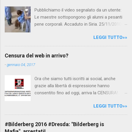
i
Pubblichiamo il video segnalato da un utente:
Le maestre sottopongono gli alunni a pesanti
pene corporali. Accaduto in Siria. 25/11/2010
questa mattina il celebre programma TV di
LEGGI TUTTO»»
Canale 5 "Forum" si è interessato al caso,
interpellando prontamente l'ambasciata siriana,
per fare luce sulla vicenda: è emerso che il
Censura del web in arrivo?
filmato, di cui le autorità siriane erano a
-
gennaio 04, 2017
conoscenza, risale al 2004, e le maestre del
video sono state punite e allontanate dalla
Ora che siamo tutti iscritti ai social, anche
scuola. LEGGI IL SERVIZIO . staff
grazie alla libertà di espressione hanno
nocensura.com Condividi su Facebook
consentito fino ad oggi, arriva la CENSURA!
Dopo tanti tentativi di censura da parte della
LEGGI TUTTO»»
politica rispediti al mittente dai cittadini - perché
censurare avrebbe fatto perdere troppi
consensi ai vari governi - la CENSURA potrebbe
#Bilderberg 2016 #Dresda: "Bilderberg is
arrivare dall'Antitrust, ovvero l' Autorità garante
Mafia", arrestati!