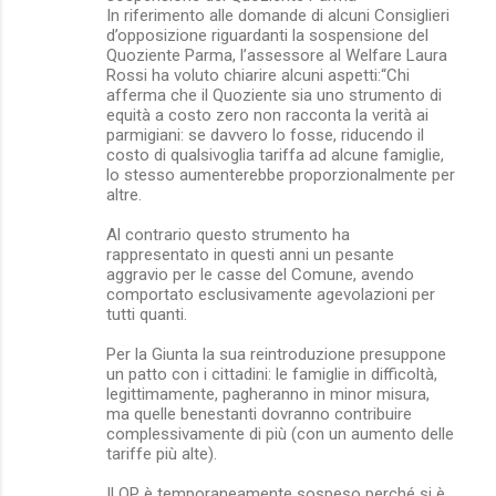
In riferimento alle domande di alcuni Consiglieri
d’opposizione riguardanti la sospensione del
Quoziente Parma, l’assessore al Welfare Laura
Rossi ha voluto chiarire alcuni aspetti:“Chi
afferma che il Quoziente sia uno strumento di
equità a costo zero non racconta la verità ai
parmigiani: se davvero lo fosse, riducendo il
costo di qualsivoglia tariffa ad alcune famiglie,
lo stesso aumenterebbe proporzionalmente per
altre.
Al contrario questo strumento ha
rappresentato in questi anni un pesante
aggravio per le casse del Comune, avendo
comportato esclusivamente agevolazioni per
tutti quanti.
Per la Giunta la sua reintroduzione presuppone
un patto con i cittadini: le famiglie in difficoltà,
legittimamente, pagheranno in minor misura,
ma quelle benestanti dovranno contribuire
complessivamente di più (con un aumento delle
tariffe più alte).
Il QP è temporaneamente sospeso perché si è