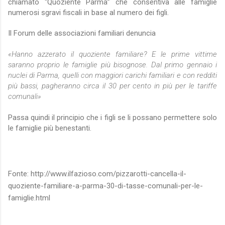
chiamato “Quoziente Parma” che consentiva alle famiglie
numerosi sgravi fiscali in base al numero dei figli.
​Il Forum delle associazioni familiari denuncia
«Hanno azzerato il quoziente familiare? E le prime vittime
saranno proprio le famiglie più bisognose. Dal primo gennaio i
nuclei di Parma, quelli con maggiori carichi familiari e con redditi
più bassi, pagheranno circa il 30 per cento in più per le tariffe
comunali»
Passa quindi il principio che i figli se li possano permettere solo
le famiglie più benestanti.
Fonte: http://www.ilfazioso.com/pizzarotti-cancella-il-
quoziente-familiare-a-parma-30-di-tasse-comunali-per-le-
famiglie.html