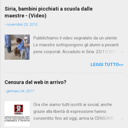
Siria, bambini picchiati a scuola dalle
maestre - (Video)
-
novembre 25, 2010
Pubblichiamo il video segnalato da un utente:
Le maestre sottopongono gli alunni a pesanti
pene corporali. Accaduto in Siria. 25/11/2010
questa mattina il celebre programma TV di
LEGGI TUTTO»»
Canale 5 "Forum" si è interessato al caso,
interpellando prontamente l'ambasciata siriana,
per fare luce sulla vicenda: è emerso che il
Censura del web in arrivo?
filmato, di cui le autorità siriane erano a
-
gennaio 04, 2017
conoscenza, risale al 2004, e le maestre del
video sono state punite e allontanate dalla
Ora che siamo tutti iscritti ai social, anche
scuola. LEGGI IL SERVIZIO . staff
grazie alla libertà di espressione hanno
nocensura.com Condividi su Facebook
consentito fino ad oggi, arriva la CENSURA!
Dopo tanti tentativi di censura da parte della