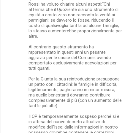
Rossi ha voluto chiarire alcuni aspetti:“Chi
afferma che il Quoziente sia uno strumento di
equità a costo zero non racconta la verità ai
parmigiani: se davvero lo fosse, riducendo il
costo di qualsivoglia tariffa ad alcune famiglie,
lo stesso aumenterebbe proporzionalmente per
altre.
Al contrario questo strumento ha
rappresentato in questi anni un pesante
aggravio per le casse del Comune, avendo
comportato esclusivamente agevolazioni per
tutti quanti.
Per la Giunta la sua reintroduzione presuppone
un patto con i cittadini: le famiglie in difficoltà,
legittimamente, pagheranno in minor misura,
ma quelle benestanti dovranno contribuire
complessivamente di più (con un aumento delle
tariffe più alte).
Il QP è temporaneamente sospeso perché si è
in attesa del nuovo decreto attuativo di
modifica dell’Isee: dalle informazioni in nostro
possesso dovrebbe contenere le correzioni