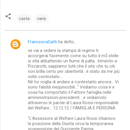
casta
varie
FrancescaGatti
ha detto…
C
se vai a vedere la stampa di regime ti
o
accorgerai facimente come su tutto il m5 stelle
m
si stìa abbattendo un fiume di palta.. Inmerito a
Pizzarotti, sappiamo tutti che il sito che tu citi
m
non brilla certo per obiettività ..è stato da me più
volte contestato....
e
Nè ho voglia di andare a contestarlo ancora... Vi
n
sono falsità inequivocbili..." Vediamo cosa è e
cosa ha comportato il Fattore famiglia nelle
t
amministrazioni precedenti ...e vediamolo
i
attraverso le parole di Laura Rossi responsabile
del Welfare... 12.12.12 / FAMIGLIA E PERSONA
"L’Assessore al Welfare Laura Rossi chiarisce
la posizione della Giunta circa la temporanea
sospensione del Quoziente Parma