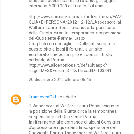
striscioni pubblicitari nelle rotonde), si aggira
intorno ai 5.000.000 di Euro in 3/4 anni.
http://www.comune.parma.it/notizie/news/FAMI
GLIA+E+PERSONA/2012-12-12/LAssessore-al-
Welfare-Laura-Rossi-chiarisce-la-posizione-
della-Giunta-circa-la-temporanea-sospensione-
del-Quoziente-Parma-1.aspx
Cmq ti do un consiglio..... Collegati sempre a
questo sito e leggi il forum... è un sito
equilibrato che porta i pro e i contri.... E sto
parlando di Parma:
http://www.alicenonlosa.it/default.aspx?
Page=MES&ForumID=1&ThreadID=103491
20 dicembre 2012 alle ore 06:45
FrancescaGatti
ha detto…
"L’Assessore al Welfare Laura Rossi chiarisce
la posizione della Giunta circa la temporanea
sospensione del Quoziente Parma
In riferimento alle domande di alcuni Consiglieri
d’opposizione riguardanti la sospensione del
Quoziente Parma, l’assessore al Welfare Laura