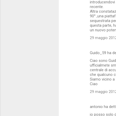
introducendovi 
recente.
Altra constataz
90° ,una piatta
sequestrata per
questa parte, h
un nuovo pote
29 maggio 2012
Guido_59 ha d
Ciao sono Guido
ufficialmete sm
centrale di acc
che qualcuno ci
Siamo vicino a 
Ciao
29 maggio 2012
antonio ha det
io posso solo d