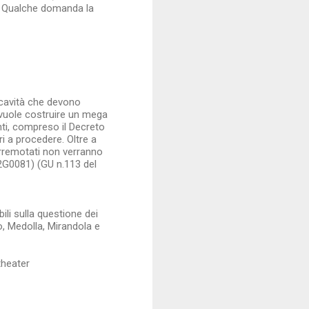
ia! Qualche domanda la
 cavità che devono
 vuole costruire un mega
nti, compreso il Decreto
ri a procedere. Oltre a
erremotati non verranno
 (12G0081) (GU n.113 del
ili sulla questione dei
o, Medolla, Mirandola e
heater