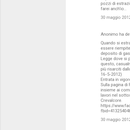
pozzi di estraz
farei anch'io...
30 maggio 2012
Anonimo ha de
Quando si estra
essere riempite
deposito di gas
Legge dove si p
questo, casualm
più risarciti da
16-5-2012)
Entrata in vigo
Sulla pagina di
insieme ai comme
lavori nel sott
Crevalcore.
https://www.f
fbid=41325404
30 maggio 2012