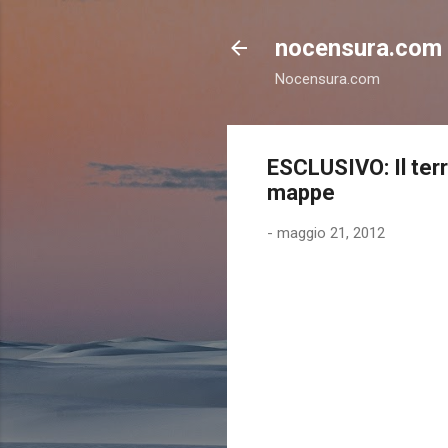
nocensura.com
Nocensura.com
ESCLUSIVO: Il terr
mappe
-
maggio 21, 2012