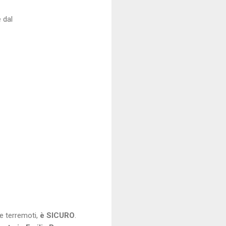
 dal
re terremoti,
è SICURO
.