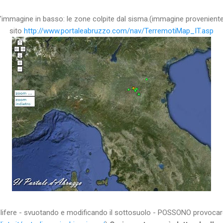
l'immagine in basso: le zone colpite dal sisma.(immagine proveniente
sito
http://www.portaleabruzzo.com/nav/TerremotiMap_IT.asp
etrolifere - svuotando e modificando il sottosuolo - POSSONO provoca