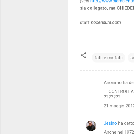
(vedi
http://www.olambiental
sia collegato, ma CHIEDE
staff
nocensura.com
fatti e misfatti
s
Anonimo ha de
C
.... CONTROLL
o
???????
m
21 maggio 2012
m
e
Jesino
ha dett
n
Anche nel 1972 