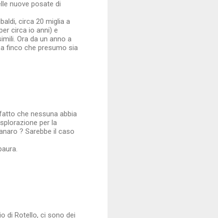
elle nuove posate di
aldi, circa 20 miglia a
r circa io anni) e
mili. Ora da un anno a
a a finco che presumo sia
 fatto che nessuna abbia
splorazione per la
Panaro ? Sarebbe il caso
paura.
o di Rotello, ci sono dei