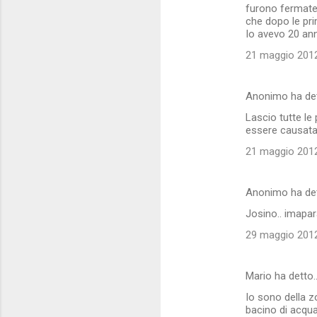
t
furono fermate.
che dopo le pri
i
Io avevo 20 ann
21 maggio 2012
Anonimo ha de
Lascio tutte le
essere causata
21 maggio 2012
Anonimo ha de
Josino.. imapara
29 maggio 2012
Mario ha detto
Io sono della zo
bacino di acqua