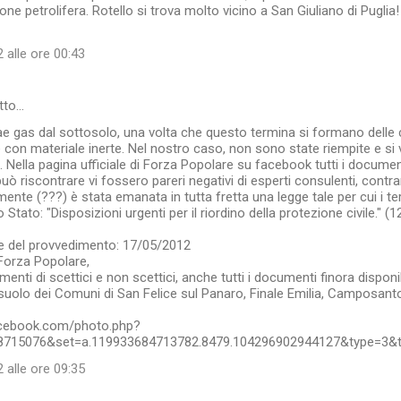
ione petrolifera. Rotello si trova molto vicino a San Giuliano di Pugl
 alle ore 00:43
tto…
e gas dal sottosolo, una volta che questo termina si formano delle
 con materiale inerte. Nel nostro caso, non sono state riempite e si
. Nella pagina ufficiale di Forza Popolare su facebook tutti i docume
uò riscontrare vi fossero pareri negativi di esperti consulenti, contra
ente (???) è stata emanata in tutta fretta una legge tale per cui i t
llo Stato: "Disposizioni urgenti per il riordino della protezione civile."
re del provvedimento: 17/05/2012
 Forza Popolare,
nti di scettici e non scettici, anche tutti i documenti finora disponib
osuolo dei Comuni di San Felice sul Panaro, Finale Emilia, Camposant
acebook.com/photo.php?
8715076&set=a.119933684713782.8479.104296902944127&type=3&t
 alle ore 09:35