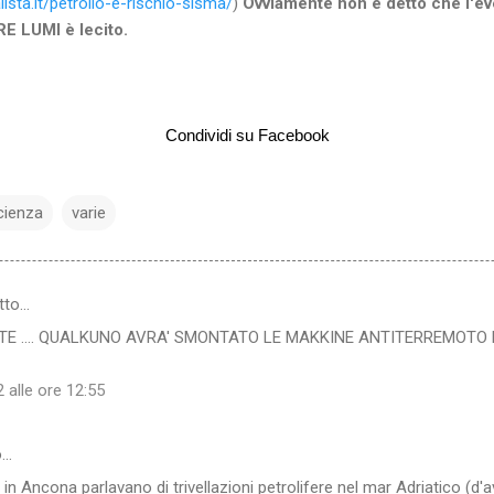
ista.it/petrolio-e-rischio-sisma/
)
Ovviamente non è detto che l'e
RE LUMI è lecito.
Condividi su Facebook
cienza
varie
tto…
ATE .... QUALKUNO AVRA' SMONTATO LE MAKKINE ANTITERREMOTO 
 alle ore 12:55
o…
in Ancona parlavano di trivellazioni petrolifere nel mar Adriatico (d'