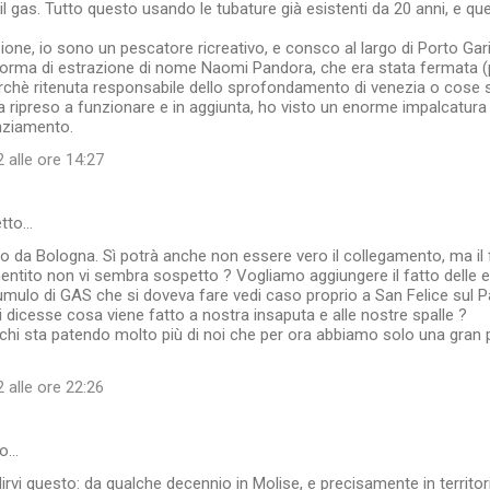
il gas. Tutto questo usando le tubature già esistenti da 20 anni, e qu
ione, io sono un pescatore ricreativo, e consco al largo di Porto Garib
forma di estrazione di nome Naomi Pandora, che era stata fermata (pe
chè ritenuta responsabile dello sprofondamento di venezia o cose si
a ripreso a funzionare e in aggiunta, ho visto un enorme impalcatur
nziamento.
 alle ore 14:27
etto…
 da Bologna. Sì potrà anche non essere vero il collegamento, ma il
entito non vi sembra sospetto ? Vogliamo aggiungere il fatto delle e
umulo di GAS che si doveva fare vedi caso proprio a San Felice sul 
 dicesse cosa viene fatto a nostra insaputa e alle nostre spalle ?
chi sta patendo molto più di noi che per ora abbiamo solo una gran 
 alle ore 22:26
to…
irvi questo: da qualche decennio in Molise, e precisamente in territori