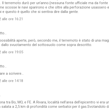
 Il terremoto durò per un'anno.(nessuna fonte ufficiale ma da fonte 
me scosse le navi sparirono e che oltre alla perforazione usassero e
i e questo è quello che si sentiva dire dalla gente.
 alle ore 16:21
tto…
 possibilità aperte, però, secondo me, il terremoto è stato di una mag
 dallo svuotamento del sottosuolo come sopra descritto.
 alle ore 19:05
tto…
re a scrivere...
 alle ore 14:18
…
na tra Bo, MO, e FE. A Rivara, località nell'area dell'epicentro vi era
 salata a 2,5 km di profondità come serbatoi per il gas.Svotandolo da