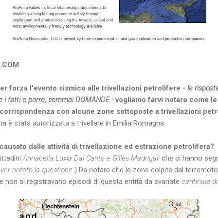
A.COM
 forza l'evento sismico alle trivellazioni petrolifere -
le rispost
are i fatti e porre, semmai DOMANDE -
vogliamo farvi notare come le
corrispondenza con alcune zone sottoposte a trivellazioni petr
na è stata autorizzata a trivellare in Emilia Romagna.
causato dalle attività di trivellazione ed estrazione petrolifera?
ittadini
Annabella Luxia Dal Canto e Gilles Madrigali
che ci hanno segn
aver notato la questione
) Da notare che le zone colpite dal terremoto
e non si registravano episodi di questa entità da svariate
centinaia di 