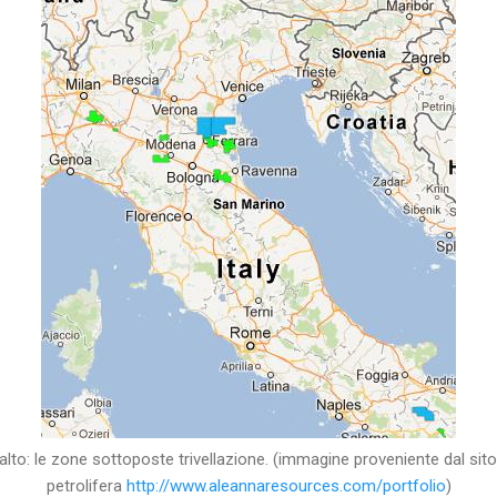
alto: le zone sottoposte trivellazione. (immagine proveniente dal si
petrolifera
http://www.aleannaresources.com/portfolio
)