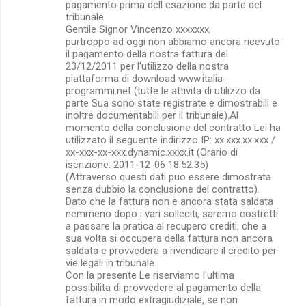
pagamento prima dell esazione da parte del
tribunale
Gentile Signor Vincenzo xxxxxxx,
purtroppo ad oggi non abbiamo ancora ricevuto
il pagamento della nostra fattura del
23/12/2011 per l'utilizzo della nostra
piattaforma di download www.italia-
programmi.net (tutte le attivita di utilizzo da
parte Sua sono state registrate e dimostrabili e
inoltre documentabili per il tribunale).Al
momento della conclusione del contratto Lei ha
utilizzato il seguente indirizzo IP: xx.xxx.xx.xxx /
xx-xxx-xx-xxx.dynamic.xxxx.it (Orario di
iscrizione: 2011-12-06 18:52:35)
(Attraverso questi dati puo essere dimostrata
senza dubbio la conclusione del contratto).
Dato che la fattura non e ancora stata saldata
nemmeno dopo i vari solleciti, saremo costretti
a passare la pratica al recupero crediti, che a
sua volta si occupera della fattura non ancora
saldata e provvedera a rivendicare il credito per
vie legali in tribunale.
Con la presente Le riserviamo l'ultima
possibilita di provvedere al pagamento della
fattura in modo extragiudiziale, se non