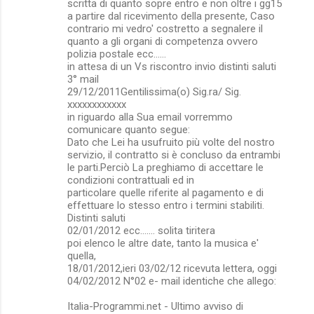
scritta di quanto sopre entro e non oltre i gg15
a partire dal ricevimento della presente, Caso
contrario mi vedro' costretto a segnalere il
quanto a gli organi di competenza ovvero
polizia postale ecc......
in attesa di un Vs riscontro invio distinti saluti
3° mail
29/12/2011Gentilissima(o) Sig.ra/ Sig.
xxxxxxxxxxxx
in riguardo alla Sua email vorremmo
comunicare quanto segue:
Dato che Lei ha usufruito più volte del nostro
servizio, il contratto si è concluso da entrambi
le parti.Perciò La preghiamo di accettare le
condizioni contrattuali ed in
particolare quelle riferite al pagamento e di
effettuare lo stesso entro i termini stabiliti.
Distinti saluti
02/01/2012 ecc....... solita tiritera
poi elenco le altre date, tanto la musica e'
quella,
18/01/2012,ieri 03/02/12 ricevuta lettera, oggi
04/02/2012 N°02 e- mail identiche che allego:
Italia-Programmi.net - Ultimo avviso di