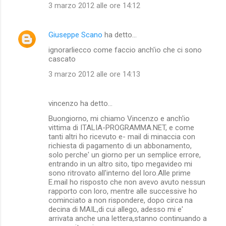
3 marzo 2012 alle ore 14:12
m
m
Giuseppe Scano
ha detto…
e
ignorarliecco come faccio anch'io che ci sono
n
cascato
t
3 marzo 2012 alle ore 14:13
i
vincenzo ha detto…
Buongiorno, mi chiamo Vincenzo e anch'io
vittima di ITALIA-PROGRAMMA.NET, e come
tanti altri ho ricevuto e- mail di minaccia con
richiesta di pagamento di un abbonamento,
solo perche' un giorno per un semplice errore,
entrando in un altro sito, tipo megavideo mi
sono ritrovato all'interno del loro.Alle prime
E.mail ho risposto che non avevo avuto nessun
rapporto con loro, mentre alle successive ho
cominciato a non rispondere, dopo circa na
decina di MAIL,di cui allego, adesso mi e'
arrivata anche una lettera,stanno continuando a