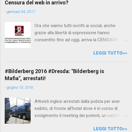
Censura del web in arrivo?
filmato, di cui le autorità siriane erano a
-
gennaio 04, 2017
conoscenza, risale al 2004, e le maestre del
video sono state punite e allontanate dalla
Ora che siamo tutti iscritti ai social, anche
scuola. LEGGI IL SERVIZIO . staff
grazie alla libertà di espressione hanno
nocensura.com Condividi su Facebook
consentito fino ad oggi, arriva la CENSURA!
Dopo tanti tentativi di censura da parte della
LEGGI TUTTO»»
politica rispediti al mittente dai cittadini - perché
censurare avrebbe fatto perdere troppi
consensi ai vari governi - la CENSURA potrebbe
#Bilderberg 2016 #Dresda: "Bilderberg is
arrivare dall'Antitrust, ovvero l' Autorità garante
Mafia", arrestati!
della concorrenza e del mercato , nota anche
-
giugno 10, 2016
come AGCM (da non confondere con AGCOM)
tra l'altro il momento è proprizio perché al
Attivisti inglesi arrestati dalla polizia per aver
governo non c'è più Matteo Renzi ma il buon
esibito, di fronte all'hotel dove è in corso di
Renziloni , controfigura di Renzi messo li per
svolgimento il meeting dei potenti, un cartellone
mettere la faccia su quelle misure che per l'ex
con scritto "Bilderberg is mafia". La polizia
sindaco di Firenze sarebbero state
LEGGI TUTTO»»
tedesca li ha attirati al riparo dagli occhi delle
sconvenienti , dai miliardi da sborsare per le