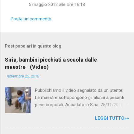
5 maggio 2012 alle ore 16:18
Posta un commento
Post popolari in questo blog
Siria, bambini picchiati a scuola dalle
maestre - (Video)
-
novembre 25, 2010
Pubblichiamo il video segnalato da un utente:
Le maestre sottopongono gli alunni a pesanti
pene corporali. Accaduto in Siria. 25/11/2010
questa mattina il celebre programma TV di
LEGGI TUTTO»»
Canale 5 "Forum" si è interessato al caso,
interpellando prontamente l'ambasciata siriana,
per fare luce sulla vicenda: è emerso che il