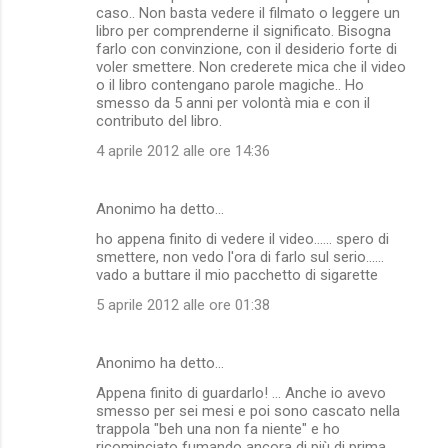
caso.. Non basta vedere il filmato o leggere un
libro per comprenderne il significato. Bisogna
farlo con convinzione, con il desiderio forte di
voler smettere. Non crederete mica che il video
o il libro contengano parole magiche.. Ho
smesso da 5 anni per volontà mia e con il
contributo del libro.
4 aprile 2012 alle ore 14:36
Anonimo ha detto…
ho appena finito di vedere il video...... spero di
smettere, non vedo l'ora di farlo sul serio......
vado a buttare il mio pacchetto di sigarette
5 aprile 2012 alle ore 01:38
Anonimo ha detto…
Appena finito di guardarlo! ... Anche io avevo
smesso per sei mesi e poi sono cascato nella
trappola "beh una non fa niente" e ho
ricominciato fumando ancora di più di prima.