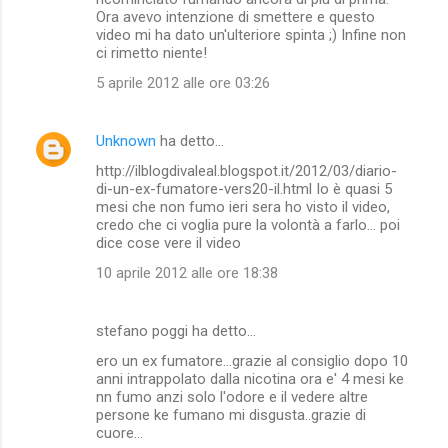
Ora avevo intenzione di smettere e questo
video mi ha dato un'ulteriore spinta ;) Infine non
ci rimetto niente!
5 aprile 2012 alle ore 03:26
Unknown
ha detto…
http://ilblogdivaleal.blogspot.it/2012/03/diario-
di-un-ex-fumatore-vers20-il.html Io è quasi 5
mesi che non fumo ieri sera ho visto il video,
credo che ci voglia pure la volontà a farlo... poi
dice cose vere il video
10 aprile 2012 alle ore 18:38
stefano poggi ha detto…
ero un ex fumatore...grazie al consiglio dopo 10
anni intrappolato dalla nicotina ora e' 4 mesi ke
nn fumo anzi solo l'odore e il vedere altre
persone ke fumano mi disgusta..grazie di
cuore...