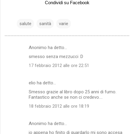
Condividi su Facebook
salute
sanità
varie
Anonimo ha detto…
C
smesso senza mezzucci :D
o
17 febbraio 2012 alle ore 22:51
m
m
elio ha detto…
e
Smesso grazie al libro dopo 25 anni di fumo.
n
Fantastico anche se non ci credevo....
t
18 febbraio 2012 alle ore 18:19
i
Anonimo ha detto…
io appena ho finito di guardarlo mi sono accesa