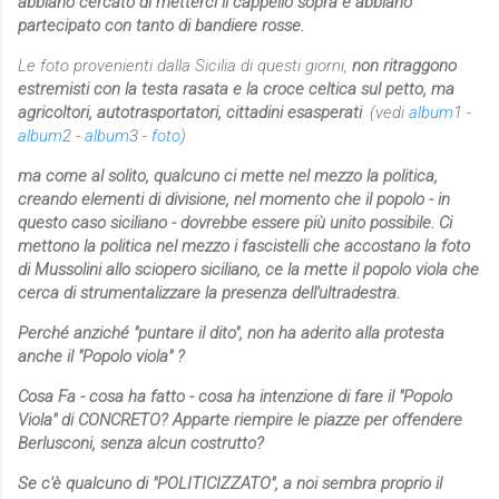
abbiano cercato di metterci il cappello sopra e abbiano
partecipato con tanto di bandiere rosse.
Le foto provenienti dalla Sicilia di questi giorni,
non ritraggono
estremisti con la testa rasata e la croce celtica sul petto, ma
agricoltori, autotrasportatori, cittadini esasperati
. (vedi
album
1 -
album
2 -
album
3 -
foto
)
ma come al solito, qualcuno ci mette nel mezzo la politica,
creando elementi di divisione, nel momento che il popolo - in
questo caso siciliano - dovrebbe essere più unito possibile. Ci
mettono la politica nel mezzo i fascistelli che accostano la foto
di Mussolini allo sciopero siciliano, ce la mette il popolo viola che
cerca di strumentalizzare la presenza dell'ultradestra.
Perché anziché "puntare il dito", non ha aderito alla protesta
anche il "Popolo viola" ?
Cosa Fa - cosa ha fatto - cosa ha intenzione di fare il "Popolo
Viola" di CONCRETO? Apparte riempire le piazze per offendere
Berlusconi, senza alcun costrutto?
Se c'è qualcuno di "POLITICIZZATO", a noi sembra proprio il