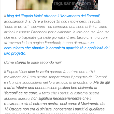
Il
blog del "Popolo Viola" attacca il "Movimento dei Forconi"
,
accusandoli di andare a braccetto con i movimenti fascisti:
"ecco le prove" - scrivono - ed elencano una serie di link a video,
articoli e risorse Facebook per avvalorare la loro accusa. Accuse
che erano trapelate già nella giornata di ieri, tanto che i Forconi,
attraverso la loro pagina Facebook, hanno diramato
un
comunicato che ribadiva la completa apartiticità e apoliticità del
loro progetto
.
Come stanno le cose secondo noi?
Il Popolo Viola
dice la verità
quando fa notare che tutti i
movimenti dell'ultra-destra simpatizzano il progetto dei Forconi,
e i link che snocciolano nel loro articolo lo dimostrano.
Ma da qui
a ad attribuire una connotazione politica ben delineata ai
"forconi" ce ne corre.
Il fatto che i partiti di estrema destra
abbiano aderito,
non significa necessariamente che il
movimento sia di estrema destra: così come il Movimento del
15 Ottobre non era di sinistra, nonostante i partiti di quell'area