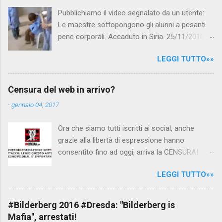
Pubblichiamo il video segnalato da un utente:
Le maestre sottopongono gli alunni a pesanti
pene corporali. Accaduto in Siria. 25/11/2010
questa mattina il celebre programma TV di
LEGGI TUTTO»»
Canale 5 "Forum" si è interessato al caso,
interpellando prontamente l'ambasciata siriana,
per fare luce sulla vicenda: è emerso che il
Censura del web in arrivo?
filmato, di cui le autorità siriane erano a
-
gennaio 04, 2017
conoscenza, risale al 2004, e le maestre del
video sono state punite e allontanate dalla
Ora che siamo tutti iscritti ai social, anche
scuola. LEGGI IL SERVIZIO . staff
grazie alla libertà di espressione hanno
nocensura.com Condividi su Facebook
consentito fino ad oggi, arriva la CENSURA!
Dopo tanti tentativi di censura da parte della
LEGGI TUTTO»»
politica rispediti al mittente dai cittadini - perché
censurare avrebbe fatto perdere troppi
consensi ai vari governi - la CENSURA potrebbe
#Bilderberg 2016 #Dresda: "Bilderberg is
arrivare dall'Antitrust, ovvero l' Autorità garante
Mafia", arrestati!