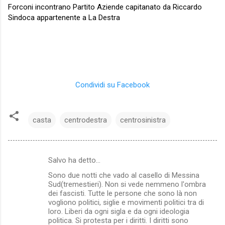
Forconi incontrano Partito Aziende capitanato da Riccardo
Sindoca appartenente a La Destra
Condividi su Facebook
casta
centrodestra
centrosinistra
Salvo ha detto…
C
Sono due notti che vado al casello di Messina
o
Sud(tremestieri). Non si vede nemmeno l'ombra
m
dei fascisti. Tutte le persone che sono là non
vogliono politici, siglie e movimenti politici tra di
m
loro. Liberi da ogni sigla e da ogni ideologia
politica. Si protesta per i diritti. I diritti sono
e