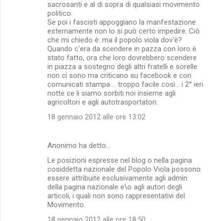
sacrosanti e al di sopra di qualsiasi movimento
n
politico.
Se poi i fascisti appoggiano la manfestazione
t
esternamente non lo si può certo impedire. Ciò
i
che mi chiedo è: ma il popolo viola dov'è?
Quando c'era da scendere in pazza con loro è
stato fatto, ora che loro dovrebbero scendere
in piazza a sostegno degli altri fratelli e sorelle
non ci sono ma criticano su facebook e con
comunicati stampa.... troppo facile così... i 2° ieri
notte ce li siamo sorbiti noi insieme agli
agricoltori e agli autotrasportatori.
18 gennaio 2012 alle ore 13:02
Anonimo ha detto…
Le posizioni espresse nel blog o nella pagina
cosiddetta nazionale del Popolo Viola possono
essere attribuite esclusivamente agli admin
della pagina nazionale e\o agli autori degli
articoli, i quali non sono rappresentativi del
Movimento.
18 gennaio 2012 alle ore 18:50