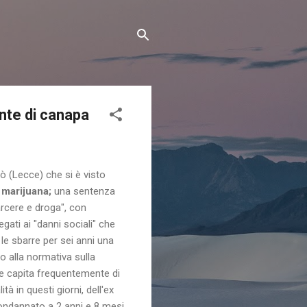
ante di canapa
ò (Lecce) che si è visto
 marijuana;
una sentenza
arcere e droga", con
egati ai "danni sociali" che
le sbarre per sei anni una
o alla normativa sulla
ale capita frequentemente di
 in questi giorni, dell'ex
condannato a 2 anni e 8 mesi