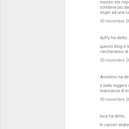
messo ste rispo
combina più dan
stupri ad una c
30 novembre 20
duffy ha detto
questo blog è t
cercheranno di 
30 novembre 20
Anonimo ha de
è bello leggere
mancanza di i
30 novembre 20
luca ha detto…
le carceri andr