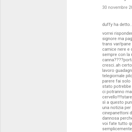
30 novembre 20
duffy ha detto
vorrei risponde
signore ma paghi
trans vari!pane
camice nere e d
sempre con la 
canna????portam
cresci..ah cert
lavoro guadagni
telegiornale pi
parere fai solo 
stato potrebbe 
ci potranno mai 
cervello!!!!sta
sì a questo pun
una notizia per 
cinepanettoni 
dannosa perchè
voi fate tutto
semplicemente è