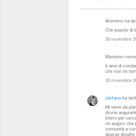
Anonimo ha de
C
Che popolo di bi
o
30 novembre 20
m
m
Massimo roma 
e
6 anni di conda
n
che non mi torn
t
30 novembre 20
i
stefano
ha det
Mi viene da pia
dovrei augurarle
intero per cerc
mi auguro che p
comunità a cont
diverse droghe.