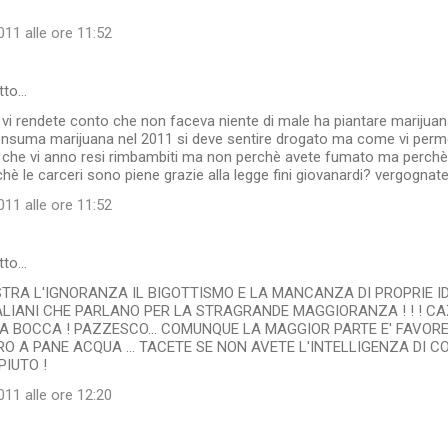
11 alle ore 11:52
tto…
vi rendete conto che non faceva niente di male ha piantare marijuana
nsuma marijuana nel 2011 si deve sentire drogato ma come vi perme
 che vi anno resi rimbambiti ma non perchè avete fumato ma perchè si
hè le carceri sono piene grazie alla legge fini giovanardi? vergognatevi
11 alle ore 11:52
tto…
TRA L'IGNORANZA IL BIGOTTISMO E LA MANCANZA DI PROPRIE ID
TALIANI CHE PARLANO PER LA STRAGRANDE MAGGIORANZA ! ! ! C
LA BOCCA ! PAZZESCO... COMUNQUE LA MAGGIOR PARTE E' FAVOR
O A PANE ACQUA ... TACETE SE NON AVETE L'INTELLIGENZA DI 
PIUTO !
11 alle ore 12:20