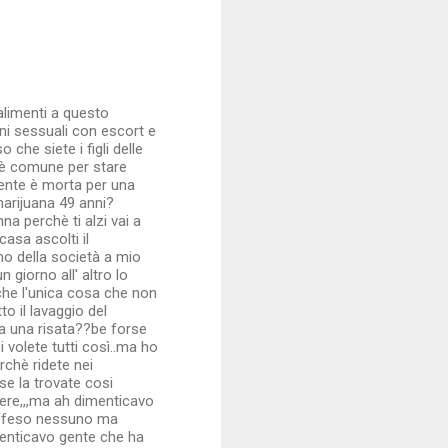
alimenti a questo
ioni sessuali con escort e
che siete i figli delle
 è comune per stare
ente è morta per una
marijuana 49 anni?
na perchè ti alzi vai a
asa ascolti il
ino della società a mio
 giorno all' altro lo
 che l'unica cosa che non
o il lavaggio del
o a una risata??be forse
 volete tutti così..ma ho
rchè ridete nei
e la trovate cosi
ere,,,ma ah dimenticavo
 offeso nessuno ma
menticavo gente che ha