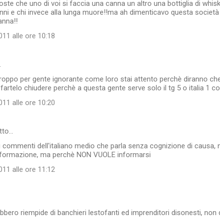
ste che uno di voi si faccia una canna un altro una bottiglia di whi
ni e chi invece alla lunga muore!!ma ah dimenticavo questa società 
anna!!
11 alle ore 10:18
…
roppo per gente ignorante come loro stai attento perchè diranno che d
fartelo chiudere perchè a questa gente serve solo il tg 5 o italia 1 c
11 alle ore 10:20
tto…
 i commenti dell'italiano medio che parla senza cognizione di causa,
nformazione, ma perchè NON VUOLE informarsi
11 alle ore 11:12
ebbero riempide di banchieri lestofanti ed imprenditori disonesti, non 