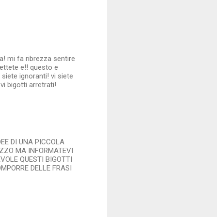
! mi fa ribrezza sentire
ttete e!! questo e
ete ignoranti! vi siete
 bigotti arretrati!
EE DI UNA PICCOLA
AZZO MA INFORMATEVI
EVOLE QUESTI BIGOTTI
COMPORRE DELLE FRASI