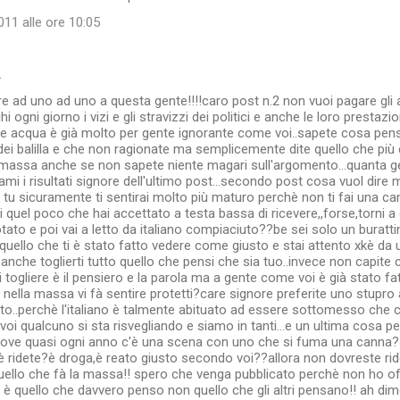
11 alle ore 10:05
…
re ad uno ad uno a questa gente!!!!caro post n.2 non vuoi pagare gli 
 ogni giorno i vizi e gli stravizzi dei politici e anche le loro prestaz
 e acqua è già molto per gente ignorante come voi..sapete cosa penso 
ei balilla e che non ragionate ma semplicemente dite quello che più
massa anche se non sapete niente magari sull'argomento...quanta g
i i risultati signore dell'ultimo post...secondo post cosa vuol dire 
o tu sicuramente ti sentirai molto più maturo perchè non ti fai una can
 quel poco che hai accettato a testa bassa di ricevere,,forse,torni a c
lotato e poi vai a letto da italiano compiaciuto??be sei solo un buratt
quello che ti è stato fatto vedere come giusto e stai attento xkè da un
anche toglierti tutto quello che pensi che sia tuo..invece non capite
togliere è il pensiero e la parola ma a gente come voi è già stato fatt
re nella massa vi fà sentire protetti?care signore preferite uno stupr
to..perchè l'italiano è talmente abituato ad essere sottomesso che ci
voi qualcuno si sta risvegliando e siamo in tanti...e un ultima cosa pe
dove quasi ogni anno c'è una scena con uno che si fuma una canna?s
 ridete?è droga,è reato giusto secondo voi??allora non dovreste rid
 quello che fà la massa!! spero che venga pubblicato perchè non ho
 quello che davvero penso non quello che gli altri pensano!! ah di