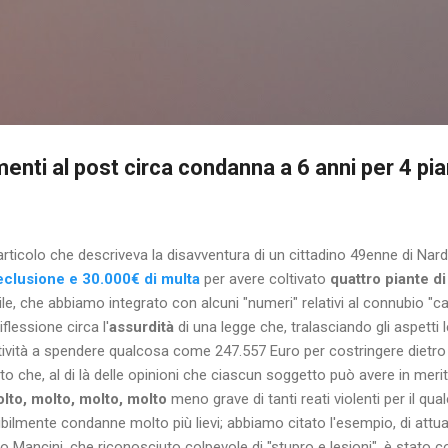
Passa ai contenuti principali
nti al post circa condanna a 6 anni per 4 pi
articolo che descriveva la disavventura di un cittadino 49enne di Nard
reclusione e 30.000€ di multa
per avere coltivato
quattro piante di
le, che abbiamo integrato con alcuni "numeri" relativi al connubio "c
riflessione circa l'
assurdità
di una legge che, tralasciando gli aspetti l
ttività a spendere qualcosa come 247.557 Euro per costringere dietro 
o che, al di là delle opinioni che ciascun soggetto può avere in merit
lto, molto, molto, molto
meno grave di tanti reati violenti per il qu
mente condanne molto più lievi; abbiamo citato l'esempio, di attualità
no Mancini, che riconosciuto colpevole di "stupro e lesioni", è stato 