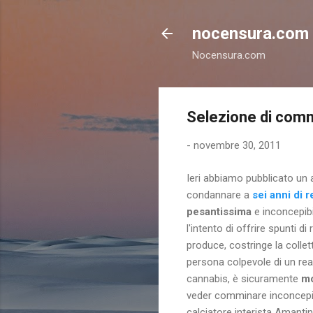
nocensura.com
Nocensura.com
Selezione di comme
-
novembre 30, 2011
Ieri abbiamo pubblicato un 
condannare a
sei anni di 
pesantissima
e inconcepibi
l'intento di offrire spunti di 
produce, costringe la colle
persona colpevole di un reat
cannabis, è sicuramente
mo
veder comminare inconcepibil
calciatore interista Amanti