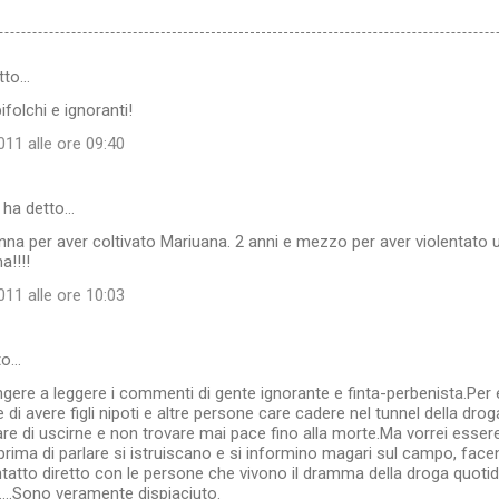
tto…
folchi e ignoranti!
11 alle ore 09:40
ha detto…
nna per aver coltivato Mariuana. 2 anni e mezzo per aver violentato
a!!!!
11 alle ore 10:03
to…
ngere a leggere i commenti di gente ignorante e finta-perbenista.Per e
 di avere figli nipoti e altre persone care cadere nel tunnel della dro
are di uscirne e non trovare mai pace fino alla morte.Ma vorrei esser
rima di parlare si istruiscano e si informino magari sul campo, face
atto diretto con le persone che vivono il dramma della droga quotid
....Sono veramente dispiaciuto.