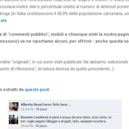
cciolava inoltre dati e percentuali relativi al numero di detenuti present
 droga (in Italia costituiscono il 36,9% della popolazione carceraria, u
colo
a di "commenti pubblici", visibili a chiunque visiti la nostra pa
 nessuno) ve ne riportiamo alcuni, per offrirvi - anche questa vol
dine "originale", in cui sono stati pubblicati. Ne abbiamo selezionat
punto di riflessione", di natura diversa da quello precedente...)
 estratti da
questo post
: