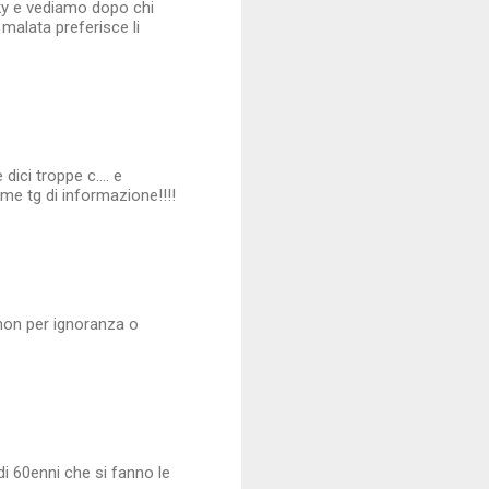
sky e vediamo dopo chi
malata preferisce li
ici troppe c.... e
ome tg di informazione!!!!
 non per ignoranza o
di 60enni che si fanno le