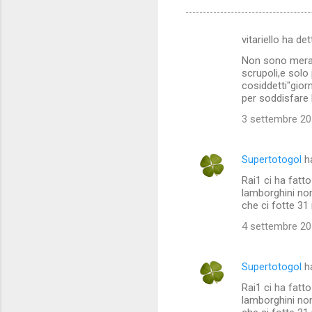
vitariello ha de
C
Non sono meravi
o
scrupoli,e solo
m
cosiddetti"giorn
per soddisfare 
m
3 settembre 201
e
n
Supertotogol
h
t
Rai1 ci ha fatt
i
lamborghini no
che ci fotte 31
4 settembre 201
Supertotogol
h
Rai1 ci ha fatt
lamborghini no