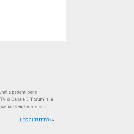
unni a pesanti pene
TV di Canale 5 "Forum" si è
luce sulla vicenda: è emerso
le maestre del video sono
LEGGI TUTTO»»
.com Condividi su Facebook