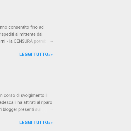
hanno consentito fino ad
ispediti al mittente dai
verni - la CENSURA potrebbe
rcato , nota anche come
LEGGI TUTTO»»
hé al governo non c'è più
 la faccia su quelle misure
sborsare per le banche allo
ere mentre fa la spesa come
niamo alla questione
è in corso di svolgimento il
desca li ha attirati al riparo
ri blogger presenti sul
Jones, e li ha arrestati,
LEGGI TUTTO»»
 durante l'ultimo