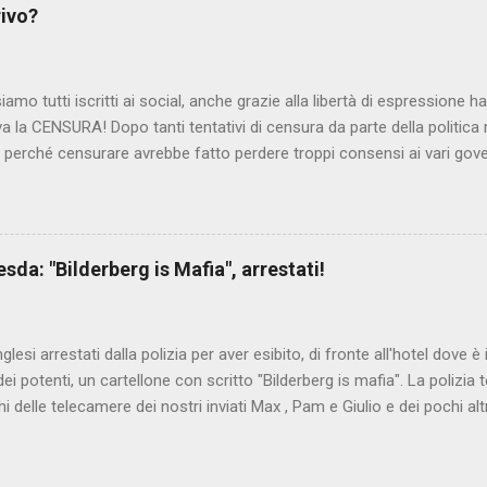
rivo?
iamo tutti iscritti ai social, anche grazie alla libertà di espressione 
iva la CENSURA! Dopo tanti tentativi di censura da parte della politica r
 - perché censurare avrebbe fatto perdere troppi consensi ai vari go
dall'Antitrust, ovvero l' Autorità garante della concorrenza e del me
 non confondere con AGCOM) tra l'altro il momento è proprizio perc
nzi ma il buon Renziloni , controfigura di Renzi messo li per mettere
'ex sindaco di Firenze sarebbero state sconvenienti , dai miliardi da 
da: "Bilderberg is Mafia", arrestati!
nto della censura del web. Renzi è tornato a casa, a farsi riprend
 cittadino, e grazie alla propaganda tornerà in sella presto. Ma tor
Con la scusa di contrastare no...
inglesi arrestati dalla polizia per aver esibito, di fronte all'hotel dove 
i potenti, un cartellone con scritto "Bilderberg is mafia". La polizia te
hi delle telecamere dei nostri inviati Max , Pam e Giulio e dei pochi alt
a cui quelli del blog di controinformazione anglofona Infowars di Alex 
che la scena fosse ripresa. E' quanto raccontano i nostri amici inviati
nto in diretta, che potete vedere qui: