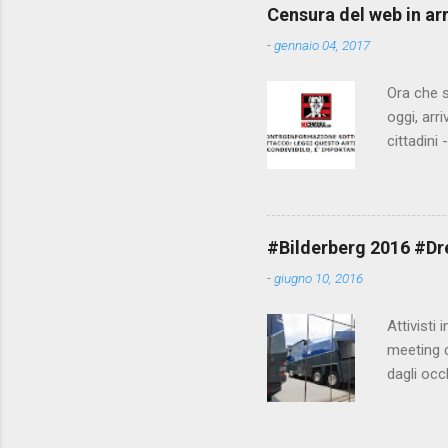
Censura del web in ar
-
gennaio 04, 2017
Ora che s
oggi, arr
cittadini
arrivare 
AGCM (da
Matteo Re
che per l
#Bilderberg 2016 #Dres
sdoganame
-
giugno 10, 2016
un comune
censura. 
Attivisti 
meeting de
dagli occ
posto, tr
evitando 
collegame