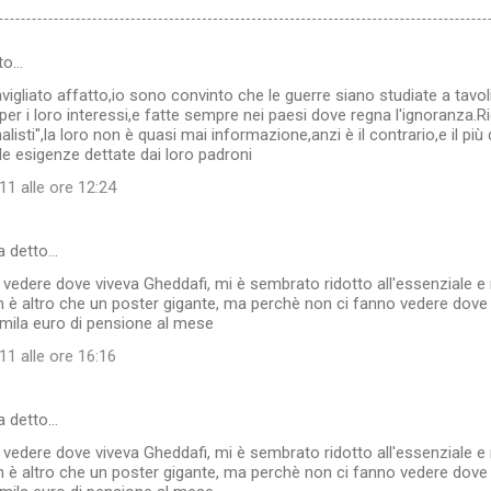
tto…
gliato affatto,io sono convinto che le guerre siano studiate a tavo
 per i loro interessi,e fatte sempre nei paesi dove regna l'ignoranza.R
alisti",la loro non è quasi mai informazione,anzi è il contrario,e il più 
le esigenze dettate dai loro padroni
1 alle ore 12:24
a detto…
o vedere dove viveva Gheddafi, mi è sembrato ridotto all'essenziale e
n è altro che un poster gigante, ma perchè non ci fanno vedere dove
 mila euro di pensione al mese
1 alle ore 16:16
a detto…
o vedere dove viveva Gheddafi, mi è sembrato ridotto all'essenziale e
n è altro che un poster gigante, ma perchè non ci fanno vedere dove