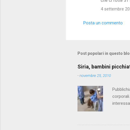
che ci fotte 31
4 settembre 201
Posta un commento
Post popolari in questo bl
Siria, bambini picchia
-
novembre 25, 2010
Pubblichi
corporali
interessa
che il fi
state pun