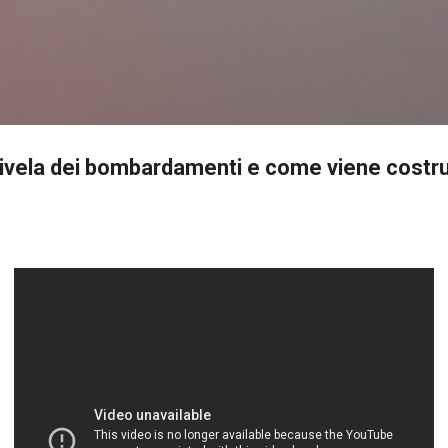
Passa ai contenuti principali
a rivela dei bombardamenti e come viene costru