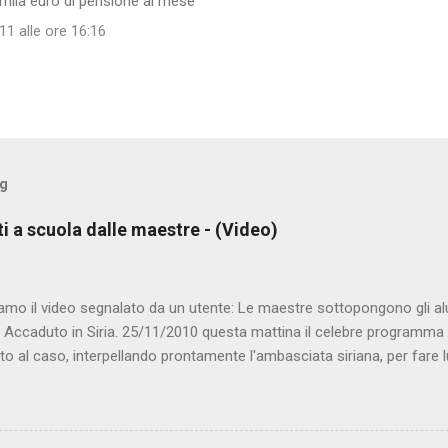
 mila euro di pensione al mese
1 alle ore 16:16
og
ti a scuola dalle maestre - (Video)
amo il video segnalato da un utente: Le maestre sottopongono gli al
. Accaduto in Siria. 25/11/2010 questa mattina il celebre programma 
to al caso, interpellando prontamente l'ambasciata siriana, per fare 
lmato, di cui le autorità siriane erano a conoscenza, risale al 2004, e 
ite e allontanate dalla scuola. LEGGI IL SERVIZIO . staff nocensura