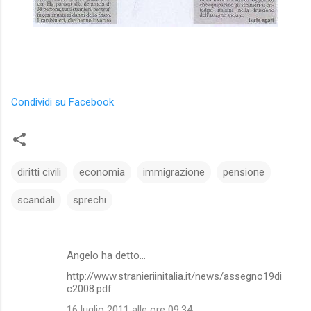
Condividi su Facebook
diritti civili
economia
immigrazione
pensione
scandali
sprechi
Angelo ha detto…
C
http://www.stranieriinitalia.it/news/assegno19di
o
c2008.pdf
m
16 luglio 2011 alle ore 09:34