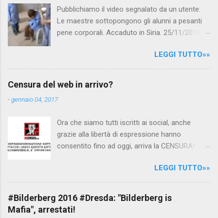
Pubblichiamo il video segnalato da un utente:
Le maestre sottopongono gli alunni a pesanti
pene corporali. Accaduto in Siria. 25/11/2010
questa mattina il celebre programma TV di
LEGGI TUTTO»»
Canale 5 "Forum" si è interessato al caso,
interpellando prontamente l'ambasciata siriana,
per fare luce sulla vicenda: è emerso che il
Censura del web in arrivo?
filmato, di cui le autorità siriane erano a
-
gennaio 04, 2017
conoscenza, risale al 2004, e le maestre del
video sono state punite e allontanate dalla
Ora che siamo tutti iscritti ai social, anche
scuola. LEGGI IL SERVIZIO . staff
grazie alla libertà di espressione hanno
nocensura.com Condividi su Facebook
consentito fino ad oggi, arriva la CENSURA!
Dopo tanti tentativi di censura da parte della
LEGGI TUTTO»»
politica rispediti al mittente dai cittadini - perché
censurare avrebbe fatto perdere troppi
consensi ai vari governi - la CENSURA potrebbe
#Bilderberg 2016 #Dresda: "Bilderberg is
arrivare dall'Antitrust, ovvero l' Autorità garante
Mafia", arrestati!
della concorrenza e del mercato , nota anche