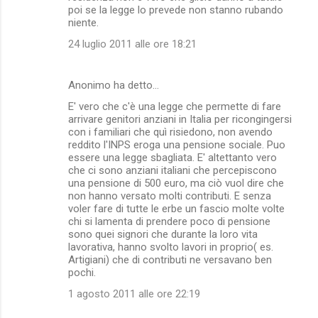
poi se la legge lo prevede non stanno rubando
niente.
24 luglio 2011 alle ore 18:21
Anonimo ha detto…
E' vero che c'è una legge che permette di fare
arrivare genitori anziani in Italia per ricongingersi
con i familiari che quì risiedono, non avendo
reddito l'INPS eroga una pensione sociale. Puo
essere una legge sbagliata. E' altettanto vero
che ci sono anziani italiani che percepiscono
una pensione di 500 euro, ma ciò vuol dire che
non hanno versato molti contributi. E senza
voler fare di tutte le erbe un fascio molte volte
chi si lamenta di prendere poco di pensione
sono quei signori che durante la loro vita
lavorativa, hanno svolto lavori in proprio( es.
Artigiani) che di contributi ne versavano ben
pochi.
1 agosto 2011 alle ore 22:19