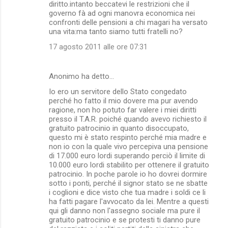
diritto.intanto beccatevi le restrizioni che il
governo fà ad ogni manovra economica nei
confronti delle pensioni a chi magari ha versato
una vita:ma tanto siamo tutti fratelli no?
17 agosto 2011 alle ore 07:31
Anonimo ha detto…
Io ero un servitore dello Stato congedato
perché ho fatto il mio dovere ma pur avendo
ragione, non ho potuto far valere i miei diritti
presso il T.A.R. poiché quando avevo richiesto il
gratuito patrocinio in quanto disoccupato,
questo mi è stato respinto perché mia madre e
non io con la quale vivo percepiva una pensione
di 17.000 euro lordi superando perciò il limite di
10.000 euro lordi stabilito per ottenere il gratuito
patrocinio. In poche parole io ho dovrei dormire
sotto i ponti, perché il signor stato se ne sbatte
i coglioni e dice visto che tua madre i soldi ce li
ha fatti pagare l'avvocato da lei. Mentre a questi
qui gli danno non l'assegno sociale ma pure il
gratuito patrocinio e se protesti ti danno pure