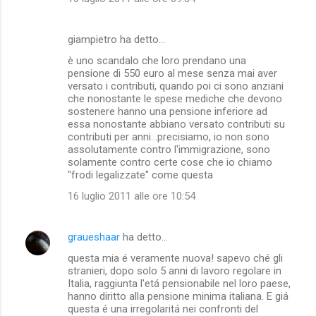
m
e
giampietro ha detto…
n
è uno scandalo che loro prendano una
t
pensione di 550 euro al mese senza mai aver
versato i contributi, quando poi ci sono anziani
i
che nonostante le spese mediche che devono
sostenere hanno una pensione inferiore ad
essa nonostante abbiano versato contributi su
contributi per anni...precisiamo, io non sono
assolutamente contro l'immigrazione, sono
solamente contro certe cose che io chiamo
"frodi legalizzate" come questa
16 luglio 2011 alle ore 10:54
graueshaar
ha detto…
questa mia é veramente nuova! sapevo ché gli
stranieri, dopo solo 5 anni di lavoro regolare in
Italia, raggiunta l'etá pensionabile nel loro paese,
hanno diritto alla pensione minima italiana. E giá
questa é una irregolaritá nei confronti del