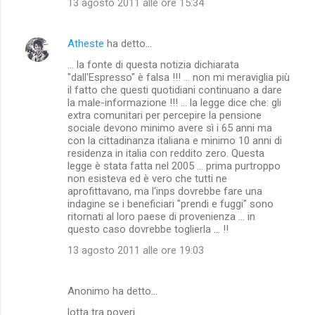
13 agosto 2011 alle ore 15:34
Atheste
ha detto…
‎... la fonte di questa notizia dichiarata
"dall'Espresso" è falsa !!! ... non mi meraviglia più
il fatto che questi quotidiani continuano a dare
la male-informazione !!! ... la legge dice che: gli
extra comunitari per percepire la pensione
sociale devono minimo avere sì i 65 anni ma
con la cittadinanza italiana e minimo 10 anni di
residenza in italia con reddito zero. Questa
legge è stata fatta nel 2005 ... prima purtroppo
non esisteva ed è vero che tutti ne
aprofittavano, ma l'inps dovrebbe fare una
indagine se i beneficiari "prendi e fuggi" sono
ritornati al loro paese di provenienza ... in
questo caso dovrebbe toglierla ... !!
13 agosto 2011 alle ore 19:03
Anonimo ha detto…
lotta tra poveri...