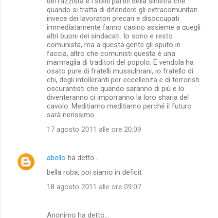
del razzista e i soliti partiti della sinistra che
quando si tratta di difendere gli extracomunitari
invece dei lavoratori precari e disoccupati
immediatamente fanno casino assieme a quegli
altri buoni dei sindacati. Io sono e resto
comunista, ma a questa gente gli sputo in
faccia, altro che comunisti questa è una
marmaglia di traditori del popolo. E vendola ha
osato pure di fratelli mussulmani, io fratello di
chi, degli intolleranti per eccellenza e di terroristi
oscurantisti che quando saranno di più e lo
diventeranno ci imporranno la loro sharia del
cavolo. Meditiamo meditiamo perché il futuro
sarà nerissimo.
17 agosto 2011 alle ore 20:09
abello
ha detto…
bella roba, poi siamo in deficit
18 agosto 2011 alle ore 09:07
Anonimo ha detto…