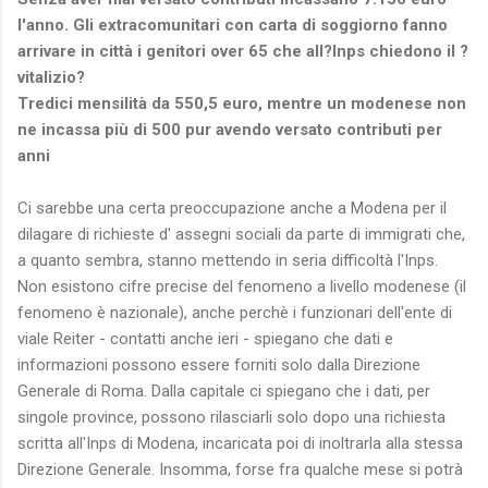
l'anno.
Gli extracomunitari con carta di soggiorno fanno
arrivare in città i genitori over 65 che all?Inps chiedono il ?
vitalizio?
Tredici mensilità da 550,5 euro, mentre un modenese non
ne incassa più di 500 pur avendo versato contributi per
anni
Ci sarebbe una certa preoccupazione anche a Modena per il
dilagare di richieste d' assegni sociali da parte di immigrati che,
a quanto sembra, stanno mettendo in seria difficoltà l'Inps.
Non esistono cifre precise del fenomeno a livello modenese (il
fenomeno è nazionale), anche perchè i funzionari dell'ente di
viale Reiter - contatti anche ieri - spiegano che dati e
informazioni possono essere forniti solo dalla Direzione
Generale di Roma. Dalla capitale ci spiegano che i dati, per
singole province, possono rilasciarli solo dopo una richiesta
scritta all'Inps di Modena, incaricata poi di inoltrarla alla stessa
Direzione Generale. Insomma, forse fra qualche mese si potrà