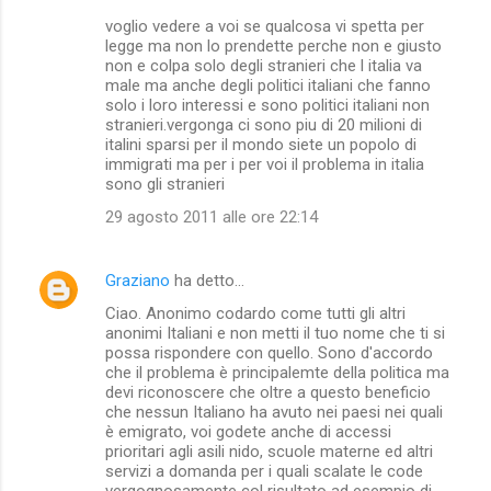
voglio vedere a voi se qualcosa vi spetta per
legge ma non lo prendette perche non e giusto
non e colpa solo degli stranieri che l italia va
male ma anche degli politici italiani che fanno
solo i loro interessi e sono politici italiani non
stranieri.vergonga ci sono piu di 20 milioni di
italini sparsi per il mondo siete un popolo di
immigrati ma per i per voi il problema in italia
sono gli stranieri
29 agosto 2011 alle ore 22:14
Graziano
ha detto…
Ciao. Anonimo codardo come tutti gli altri
anonimi Italiani e non metti il tuo nome che ti si
possa rispondere con quello. Sono d'accordo
che il problema è principalemte della politica ma
devi riconoscere che oltre a questo beneficio
che nessun Italiano ha avuto nei paesi nei quali
è emigrato, voi godete anche di accessi
prioritari agli asili nido, scuole materne ed altri
servizi a domanda per i quali scalate le code
vergognosamente col risultato ad esempio di