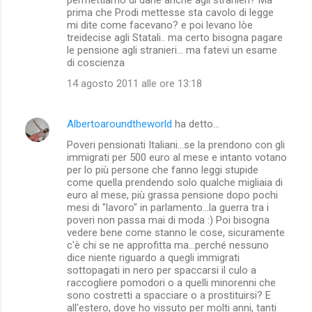
prima che Prodi mettesse sta cavolo di legge
mi dite come facevano? e poi levano lòe
treidecise agli Statali.. ma certo bisogna pagare
le pensione agli stranieri... ma fatevi un esame
di coscienza
14 agosto 2011 alle ore 13:18
Albertoaroundtheworld
ha detto…
Poveri pensionati Italiani...se la prendono con gli
immigrati per 500 euro al mese e intanto votano
per lo più persone che fanno leggi stupide
come quella prendendo solo qualche migliaia di
euro al mese, più grassa pensione dopo pochi
mesi di "lavoro" in parlamento...la guerra tra i
poveri non passa mai di moda :) Poi bisogna
vedere bene come stanno le cose, sicuramente
c'è chi se ne approfitta ma...perché nessuno
dice niente riguardo a quegli immigrati
sottopagati in nero per spaccarsi il culo a
raccogliere pomodori o a quelli minorenni che
sono costretti a spacciare o a prostituirsi? E
all'estero, dove ho vissuto per molti anni, tanti