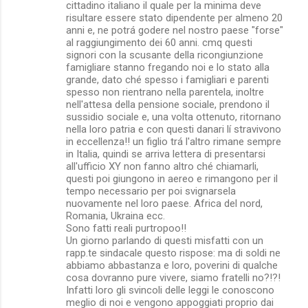
cittadino italiano il quale per la minima deve
risultare essere stato dipendente per almeno 20
anni e, ne potrá godere nel nostro paese "forse"
al raggiungimento dei 60 anni. cmq questi
signori con la scusante della ricongiunzione
famigliare stanno fregando noi e lo stato alla
grande, dato ché spesso i famigliari e parenti
spesso non rientrano nella parentela, inoltre
nell'attesa della pensione sociale, prendono il
sussidio sociale e, una volta ottenuto, ritornano
nella loro patria e con questi danari lí stravivono
in eccellenza!! un figlio trá l'altro rimane sempre
in Italia, quindi se arriva lettera di presentarsi
all'ufficio XY non fanno altro ché chiamarli,
questi poi giungono in aereo e rimangono per il
tempo necessario per poi svignarsela
nuovamente nel loro paese. Africa del nord,
Romania, Ukraina ecc.
Sono fatti reali purtropoo!!
Un giorno parlando di questi misfatti con un
rapp.te sindacale questo rispose: ma di soldi ne
abbiamo abbastanza e loro, poverini di qualche
cosa dovranno pure vivere, siamo fratelli no?!?!
Infatti loro gli svincoli delle leggi le conoscono
meglio di noi e vengono appoggiati proprio dai