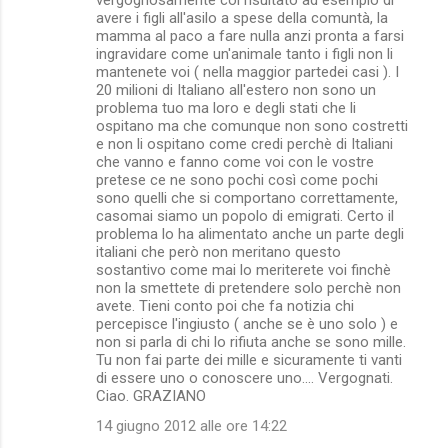
avere i figli all'asilo a spese della comuntà, la
mamma al paco a fare nulla anzi pronta a farsi
ingravidare come un'animale tanto i figli non li
mantenete voi ( nella maggior partedei casi ). I
20 milioni di Italiano all'estero non sono un
problema tuo ma loro e degli stati che li
ospitano ma che comunque non sono costretti
e non li ospitano come credi perchè di Italiani
che vanno e fanno come voi con le vostre
pretese ce ne sono pochi così come pochi
sono quelli che si comportano correttamente,
casomai siamo un popolo di emigrati. Certo il
problema lo ha alimentato anche un parte degli
italiani che però non meritano questo
sostantivo come mai lo meriterete voi finchè
non la smettete di pretendere solo perchè non
avete. Tieni conto poi che fa notizia chi
percepisce l'ingiusto ( anche se è uno solo ) e
non si parla di chi lo rifiuta anche se sono mille.
Tu non fai parte dei mille e sicuramente ti vanti
di essere uno o conoscere uno.... Vergognati.
Ciao. GRAZIANO
14 giugno 2012 alle ore 14:22