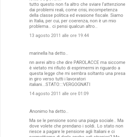
tutto questo non fa altro che sviare l'attenzione
dai problemi reali, come crisi, incompetenza
della classe politica ed evasione fiscale. Siamo
in Italia, per cui, per coerenza, non è un mio
problema... ci pensi qualcun altro...
13 agosto 2011 alle ore 19:44
marinella ha detto…
nn avrei altro che dire PAROLACCE ma siccome
è vietato mi rifiuto di esprimermi in riguardo a
questa legge che mi sembra soltanto una presa
in giro verso tutti i lavoratori
italiani....STATO::::VERGOGNATI
14 agosto 2011 alle ore 01:09
Anonimo ha detto…
Ma se le pensione sono una piaga sociale... Ma
dove volete che prendano i soldi.. Lo stato non
riesce a pagare le pensione agli Italiani e ci
permettiamo di darle anche agli stranieri? Ma