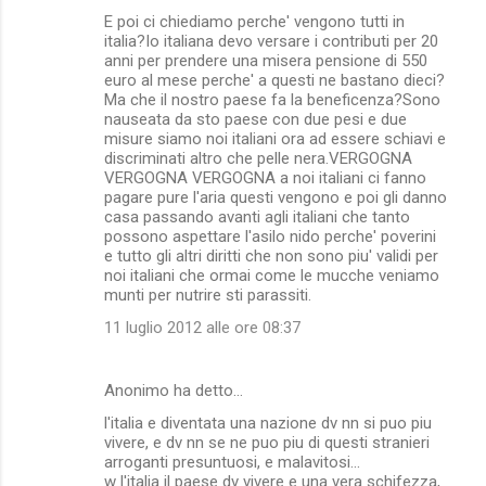
E poi ci chiediamo perche' vengono tutti in
italia?Io italiana devo versare i contributi per 20
anni per prendere una misera pensione di 550
euro al mese perche' a questi ne bastano dieci?
Ma che il nostro paese fa la beneficenza?Sono
nauseata da sto paese con due pesi e due
misure siamo noi italiani ora ad essere schiavi e
discriminati altro che pelle nera.VERGOGNA
VERGOGNA VERGOGNA a noi italiani ci fanno
pagare pure l'aria questi vengono e poi gli danno
casa passando avanti agli italiani che tanto
possono aspettare l'asilo nido perche' poverini
e tutto gli altri diritti che non sono piu' validi per
noi italiani che ormai come le mucche veniamo
munti per nutrire sti parassiti.
11 luglio 2012 alle ore 08:37
Anonimo ha detto…
l'italia e diventata una nazione dv nn si puo piu
vivere, e dv nn se ne puo piu di questi stranieri
arroganti presuntuosi, e malavitosi...
w l'italia il paese dv vivere e una vera schifezza,