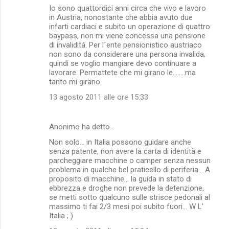
Io sono quattordici anni circa che vivo e lavoro
in Austria, nonostante che abbia avuto due
infarti cardiaci e subito un operazione di quattro
baypass, non mi viene concessa una pensione
di invaliditá. Per l´ente pensionistico austriaco
non sono da considerare una persona invalida,
quindi se voglio mangiare devo continuare a
lavorare. Permattete che mi girano le........ma
tanto mi girano.
13 agosto 2011 alle ore 15:33
Anonimo ha detto…
Non solo... in Italia possono guidare anche
senza patente, non avere la carta di identità e
parcheggiare macchine o camper senza nessun
problema in qualche bel praticello di periferia... A
proposito di macchine... la guida in stato di
ebbrezza e droghe non prevede la detenzione,
se metti sotto qualcuno sulle strisce pedonali al
massimo ti fai 2/3 mesi poi subito fuori... W L'
Italia ; )