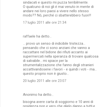
sindacati e questo mi puzza terribilmente.
O qualcuno di noi gli é mai venuto in mente di
andare nei loro paesi a vivere nello stesso
modo?? Nó, perché ci sbatterebbero fuori!!
17 luglio 2011 alle ore 21:34
raffaele ha detto…
... provo un senso di indicibile tristezza...
pensando che ci sono anziani che vanno a
raccattare nel bidone dei rifiuti accanto ai
supermercati nella speranza di trovare qualcosa
di salvabile... mi spiace per la
strumentalizzazione che fanno degli stranieri
accattivandosene i favori - e quindi i voti - ma...
questo proprio non è giusto...
20 luglio 2011 alle ore 23:07
Anonimo ha detto…
bisogna avere carta di soggiorno e 10 anni di
residenza non e vero che glielo danno a tutti.e