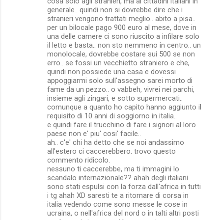
cosa solo agli stranieri, ma ai cittadini italiani in
generale.. quindi non si dovrebbe dire che i
stranieri vengono trattati meglio.. abito a pisa..
per un bilocale pago 900 euro al mese, dove in
una delle camere ci sono riuscito a infilare solo
il letto e basta.. non sto nemmeno in centro.. un
monolocale, dovrebbe costare sui 500 se non
erro.. se fossi un vecchietto straniero e che,
quindi non possiede una casa e dovessi
appoggiarmi solo sull'assegno sarei morto di
fame da un pezzo.. o vabbeh, vivrei nei parchi,
insieme agli zingari, e sotto supermercati..
comunque a quanto ho capito hanno aggiunto il
requisito di 10 anni di soggiorno in italia..
e quindi fare il trucchino di fare i signori al loro
paese non e' piu' cosi' facile..
ah.. c'e' chi ha detto che se noi andassimo
all'estero ci caccerebbero. trovo questo
commento ridicolo.
nessuno ti caccerebbe, ma ti immagini lo
scandalo internazionale?? ahah degli italiani
sono stati espulsi con la forza dall'africa in tutti
i tg ahah XD saresti te a ritornare di corsa in
italia vedendo come sono messe le cose in
ucraina, o nell'africa del nord o in talti altri posti