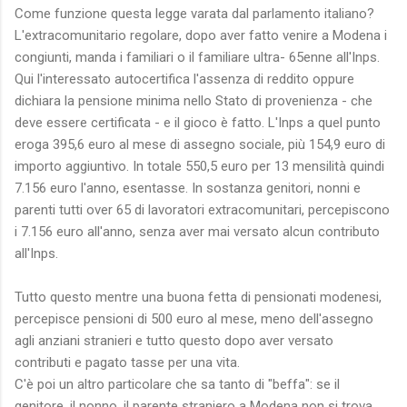
Come funzione questa legge varata dal parlamento italiano?
L'extracomunitario regolare, dopo aver fatto venire a Modena i
congiunti, manda i familiari o il familiare ultra- 65enne all'Inps.
Qui l'interessato autocertifica l'assenza di reddito oppure
dichiara la pensione minima nello Stato di provenienza - che
deve essere certificata - e il gioco è fatto. L'Inps a quel punto
eroga 395,6 euro al mese di assegno sociale, più 154,9 euro di
importo aggiuntivo. In totale 550,5 euro per 13 mensilità quindi
7.156 euro l'anno, esentasse. In sostanza genitori, nonni e
parenti tutti over 65 di lavoratori extracomunitari, percepiscono
i 7.156 euro all'anno, senza aver mai versato alcun contributo
all'Inps.
Tutto questo mentre una buona fetta di pensionati modenesi,
percepisce pensioni di 500 euro al mese, meno dell'assegno
agli anziani stranieri e tutto questo dopo aver versato
contributi e pagato tasse per una vita.
C'è poi un altro particolare che sa tanto di "beffa": se il
genitore, il nonno, il parente straniero a Modena non si trova