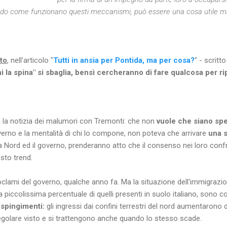
ndo come funzionano questi meccanismi, può essere una cosa utile 
to
, nell'articolo "
Tutti in ansia per Pontida, ma per cosa?
" - scritt
i la spina" si sbaglia, bensì cercheranno di fare qualcosa per r
ta la notizia dei malumori con Tremonti: che non
vuole che siano sp
erno e la mentalità di chi lo compone, non poteva che arrivare
una s
a Nord ed il governo, prenderanno atto che il consenso nei loro confr
sto trend.
oclami del governo, qualche anno fa. Ma la situazione dell'immigrazio
 piccolissima percentuale di quelli presenti in suolo italiano, sono c
respingimenti:
gli ingressi dai confini terrestri del nord aumentarono
golare visto e si trattengono anche quando lo stesso scade.