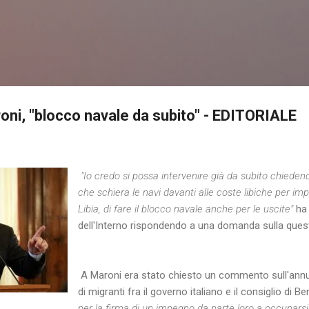
Passa ai contenuti principali
roni, "blocco navale da subito" - EDITORIALE
"Io credo si possa intervenire già da subito chieden
che schiera le navi davanti alle coste libiche per imp
Libia, di fare il blocco navale anche per le uscite"
ha 
dell'Interno rispondendo a una domanda sulla quest
A Maroni era stato chiesto un commento sull'annu
di migranti fra il governo italiano e il consiglio di B
per la firma di un impegno da parte loro a occuparsi 