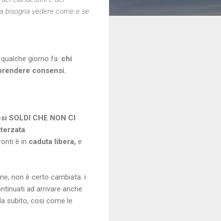
ma bisogna vedere come e se
o qualche giorno fa:
chi
iprendere consensi.
esi SOLDI CHE NON CI
terzata
onti è in
caduta libera,
e
ne, non è certo cambiata: i
ontinuati ad arrivare anche
 da subito, cosi come le