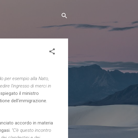
do per esempio alla Nato,
edire l'ingresso di merci in
spiegato il ministro
ione dell'immigrazione.
nciato accordo in materia
engasi.
"C'è questo incontro
dei clandestini e dei