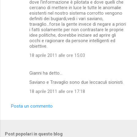
dove l'informazione è pilotata e dove quelli che
m
cercano di mettere in luce le tutte le anomalie
esistenti nel nostro sistema corrotto vengono
e
definiti dei bugiardi,vedi i vari saviano,
n
travaglio...forse la gente invece di negare a priori
i fatti solamente per non contrastare le proprie
t
idee politiche, dovrebbe iniziare ad aprire gli
i
occhi e ragionare da persone intelligenti ed
obiettive.
18 aprile 2011 alle ore 15:03
Gianni ha detto…
Saviano e Travaglio sono due leccaculi sionisti.
18 aprile 2011 alle ore 17:18
Posta un commento
Post popolari in questo blog