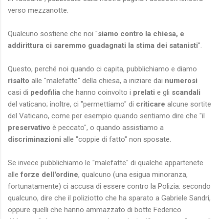
verso mezzanotte.
Qualcuno sostiene che noi "
siamo contro la chiesa, e
addirittura ci saremmo guadagnati la stima dei satanisti
".
Questo, perché noi quando ci capita, pubblichiamo e diamo
risalto
alle "malefatte" della chiesa, a iniziare dai
numerosi
casi di
pedofilia
che hanno coinvolto i
prelati
e gli
scandali
del vaticano; inoltre, ci "permettiamo" di
criticare
alcune sortite
del Vaticano, come per esempio quando sentiamo dire che "il
preservativo
è peccato", o quando assistiamo a
discriminazioni
alle "coppie di fatto" non sposate.
Se invece pubblichiamo le "malefatte" di qualche appartenete
alle
forze dell'ordine
, qualcuno (una esigua minoranza,
fortunatamente) ci accusa di essere contro la Polizia: secondo
qualcuno, dire che il poliziotto che ha sparato a Gabriele Sandri,
oppure quelli che hanno ammazzato di botte Federico