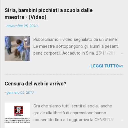
Siria, bambini picchiati a scuola dalle
maestre - (Video)
-
novembre 25, 2010
Pubblichiamo il video segnalato da un utente:
Le maestre sottopongono gli alunni a pesanti
pene corporali. Accaduto in Siria. 25/11/2010
questa mattina il celebre programma TV di
LEGGI TUTTO»»
Canale 5 "Forum" si è interessato al caso,
interpellando prontamente l'ambasciata siriana,
per fare luce sulla vicenda: è emerso che il
Censura del web in arrivo?
filmato, di cui le autorità siriane erano a
-
gennaio 04, 2017
conoscenza, risale al 2004, e le maestre del
video sono state punite e allontanate dalla
Ora che siamo tutti iscritti ai social, anche
scuola. LEGGI IL SERVIZIO . staff
grazie alla libertà di espressione hanno
nocensura.com Condividi su Facebook
consentito fino ad oggi, arriva la CENSURA!
Dopo tanti tentativi di censura da parte della