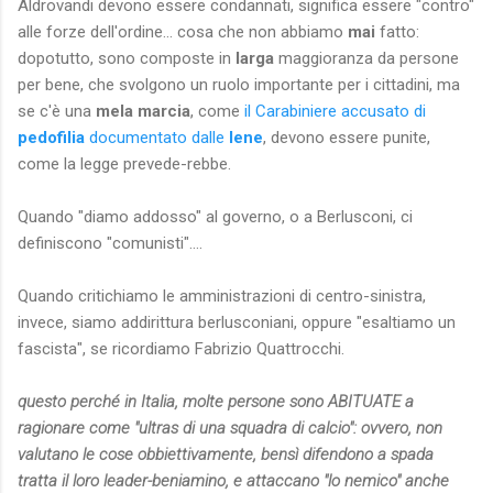
Aldrovandi devono essere condannati, significa essere "contro"
alle forze dell'ordine... cosa che non abbiamo
mai
fatto:
dopotutto, sono composte in
larga
maggioranza da persone
per bene, che svolgono un ruolo importante per i cittadini, ma
se c'è una
mela marcia
, come
il Carabiniere accusato di
pedofilia
documentato dalle
Iene
, devono essere punite,
come la legge prevede-rebbe.
Quando "diamo addosso" al governo, o a Berlusconi, ci
definiscono "comunisti"....
Quando critichiamo le amministrazioni di centro-sinistra,
invece, siamo addirittura berlusconiani, oppure "esaltiamo un
fascista", se ricordiamo Fabrizio Quattrocchi.
questo perché in Italia, molte persone sono ABITUATE a
ragionare come "ultras di una squadra di calcio": ovvero, non
valutano le cose obbiettivamente, bensì difendono a spada
tratta il loro leader-beniamino, e attaccano "lo nemico" anche