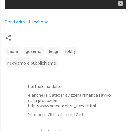
Condividi su Facebook
casta
governo
leggi
lobby
riceviamo e pubblichiamo
Raffaele ha detto…
C
e anche la Catecar svizzera rimanda l'avvio
o
della produzione......
m
http://www.catecar.ch/it_news.html
m
26 marzo 2011 alle ore 12:51
e
n