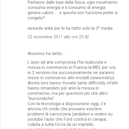
Partiamo dalle basi della fisica, ogni movimento
consuma energia e il consumo di energia
genera calore .... e questa non funziona perkè si
congela?
assurdo anke per ki ha fatto solo la 3° media
22 novembre 2011 alle ore 23:42
Anonimo ha detto…
L'auto ad aria compressa l'ha realizzata e
messa in commercio in Francia la MDI, per ora
in 2 versioni ma successivamente ne saranno
messi in commercio altri modelli (www.mdi.lu).
Anche loro hanno trovato tante difficoltà, infatti
hanno rimandato per anni la messa in
commercio, ma per questioni più che altro
"burocratiche".
Con la tecnologia a disposizione oggi, c'è
ancora chi crede che possano esistere
problemi di carrozzeria (andatevi a vedere su
youtube l'auto che Ford costruì in canapa,
colpita a tutta forza da un martello