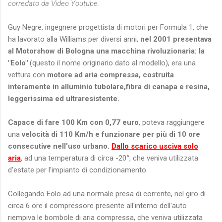
corredato da Video Youtube.
Guy Negre, ingegnere progettista di motori per Formula 1, che
ha lavorato alla Williams per diversi anni,
nel 2001 presentava
al Motorshow di Bologna una macchina rivoluzionaria: la
"Eolo"
(questo il nome originario dato al modello), era una
vettura con
motore ad aria compressa, costruita
interamente in alluminio tubolare,fibra di canapa e resina,
leggerissima ed ultraresistente.
Capace di fare 100 Km con 0,77 euro
, poteva raggiungere
una
velocità di 110 Km/h e funzionare per più di 10 ore
consecutive nell'uso urbano.
Dallo scarico usciva solo
aria
, ad una temperatura di circa -20°, che veniva utilizzata
d'estate per l'impianto di condizionamento.
Collegando Eolo ad una normale presa di corrente, nel giro di
circa 6 ore il compressore presente all'interno dell'auto
riempiva le bombole di aria compressa, che veniva utilizzata