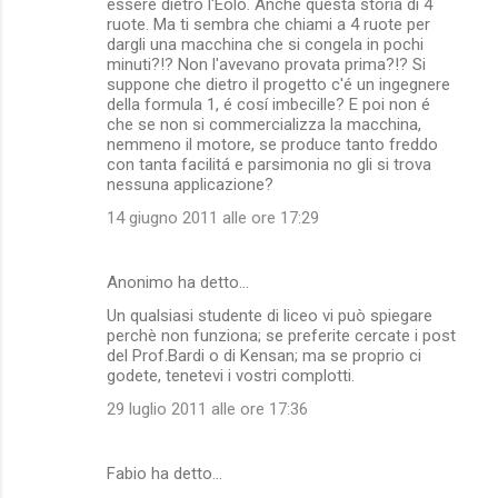
essere dietro l'Eolo. Anche questa storia di 4
ruote. Ma ti sembra che chiami a 4 ruote per
dargli una macchina che si congela in pochi
minuti?!? Non l'avevano provata prima?!? Si
suppone che dietro il progetto c'é un ingegnere
della formula 1, é cosí imbecille? E poi non é
che se non si commercializza la macchina,
nemmeno il motore, se produce tanto freddo
con tanta facilitá e parsimonia no gli si trova
nessuna applicazione?
14 giugno 2011 alle ore 17:29
Anonimo ha detto…
Un qualsiasi studente di liceo vi può spiegare
perchè non funziona; se preferite cercate i post
del Prof.Bardi o di Kensan; ma se proprio ci
godete, tenetevi i vostri complotti.
29 luglio 2011 alle ore 17:36
Fabio ha detto…