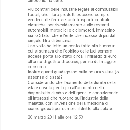
Jinocchio ha detto…
t
Più contrari delle industrie legate ai combustibili
fossili, che i loro prodotti possono sempre
i
venderli alle ferrovie, autotrasporti, centrali
elettriche, per riscaldamento e alle restanti
automobili, motoclici e ciclomotori, immagino
sia lo Stato, che è l'ente che incassa di più dal
singolo litro di benzina.
Una volta ho letto un conto fatto alla buona in
cui si stimava che l'obbligo delle luci sempre
accese porta allo stato circa 1 miliardo di euro
all'anno di gettito di accise, per via del maggior
consumo.
Inoltre quanti guadagnano sulla nostra salute (o
assenza di essa)?
Considerando che l'aumento della durata della
vita è dovuta per lo più all'aumento della
disponibilità di cibo e dell'igiene, e considerando
gli interessi che ruotano sull'industria della
malattia, con l'invenzione della medicina ci
siamo giocati per sempre il diritto alla salute.
26 marzo 2011 alle ore 12:53