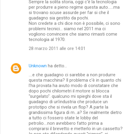
Sempre la solita storia, oggi c'è la tecnologia
per produrre a pieno regime questa auto......ma
si trovano scuse assurde per far si che il
guadagno sia gestito da pochi.
Non credete a chi dice non è possibile, ci sono
problemi tecnici... siamo nel 2011 ma ci
vogliono convincere che siamo rimasti come
tecnologia al 1970.
28 marzo 2011 alle ore 14:01
Unknown
ha detto…
....e che guadagno ci sarebbe a non produrre
questa macchina? Il problema c'è in quanto chi
l'ha provata ha avuto modo di constatare che
dopo pochi chilometri il motore si blocca
"surgelato". qualcuno mi spieghi dove sta il
guadagno di un'industria che produce un
prototipo che si rivela un flop? A parte la
grandissima figura di m...a? Se realmente dietro
a tutto ci fossero state le lobby del
petrolio....non avrebbero fatto prima a
comprarsi il brevetto e metterlo in un cassetto?
Io non sto difendendo questi "signori", ci