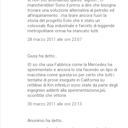
mancherebbe! Sono il primo a dire che bisogna
trovare una soluzione alternativa al petrolio ed
all'inquinamento....ma tirare ancora fuori la
storia del progetto Eolo che è stato un
colossale flop industriale e farcirlo di leggende
metropolitane ormai ha stancato tutti.
28 marzo 2011 alle ore 23:07
Giusy ha detto…
IO so che una Fabbrica come la Mercedes ha
sperimentato e ancora lo sta facendo un tipo di
macchina come questa:so per certo che tutti i
tentativi di prove eseguite in California su
rettilinei di Km infiniti,ci sono state da parte degli
ingegnieri addetti alla sperimentazione,più
sconfitte che vittorie.
30 marzo 2011 alle ore 23:13
Anonimo ha detto…