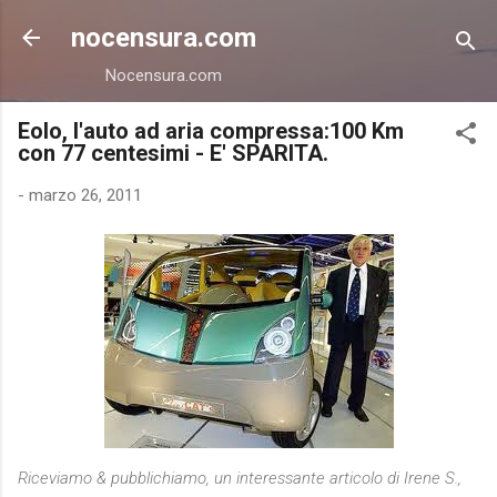
Passa ai contenuti principali
nocensura.com
Nocensura.com
Eolo, l'auto ad aria compressa:100 Km
con 77 centesimi - E' SPARITA.
-
marzo 26, 2011
Riceviamo & pubblichiamo, un interessante articolo di Irene S.,