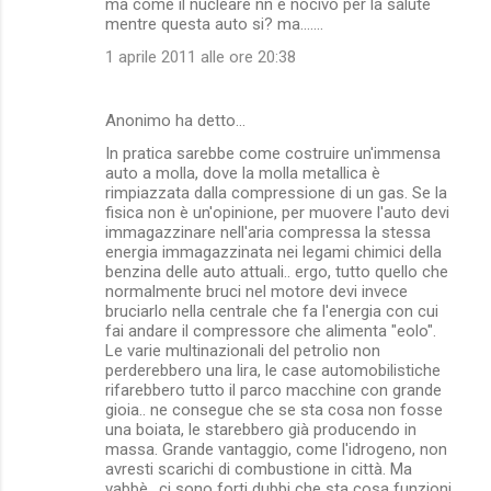
ma come il nucleare nn è nocivo per la salute
mentre questa auto si? ma.......
1 aprile 2011 alle ore 20:38
Anonimo ha detto…
In pratica sarebbe come costruire un'immensa
auto a molla, dove la molla metallica è
rimpiazzata dalla compressione di un gas. Se la
fisica non è un'opinione, per muovere l'auto devi
immagazzinare nell'aria compressa la stessa
energia immagazzinata nei legami chimici della
benzina delle auto attuali.. ergo, tutto quello che
normalmente bruci nel motore devi invece
bruciarlo nella centrale che fa l'energia con cui
fai andare il compressore che alimenta "eolo".
Le varie multinazionali del petrolio non
perderebbero una lira, le case automobilistiche
rifarebbero tutto il parco macchine con grande
gioia.. ne consegue che se sta cosa non fosse
una boiata, le starebbero già producendo in
massa. Grande vantaggio, come l'idrogeno, non
avresti scarichi di combustione in città. Ma
vabbè.. ci sono forti dubbi che sta cosa funzioni