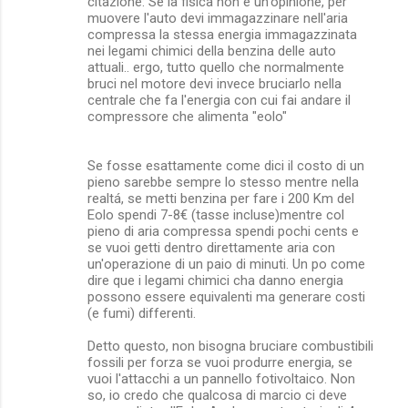
citazione: Se la fisica non è un'opinione, per
muovere l'auto devi immagazzinare nell'aria
compressa la stessa energia immagazzinata
nei legami chimici della benzina delle auto
attuali.. ergo, tutto quello che normalmente
bruci nel motore devi invece bruciarlo nella
centrale che fa l'energia con cui fai andare il
compressore che alimenta "eolo"
Se fosse esattamente come dici il costo di un
pieno sarebbe sempre lo stesso mentre nella
realtá, se metti benzina per fare i 200 Km del
Eolo spendi 7-8€ (tasse incluse)mentre col
pieno di aria compressa spendi pochi cents e
se vuoi getti dentro direttamente aria con
un'operazione di un paio di minuti. Un po come
dire que i legami chimici cha danno energia
possono essere equivalenti ma generare costi
(e fumi) differenti.
Detto questo, non bisogna bruciare combustibili
fossili per forza se vuoi produrre energia, se
vuoi l'attacchi a un pannello fotivoltaico. Non
so, io credo che qualcosa di marcio ci deve