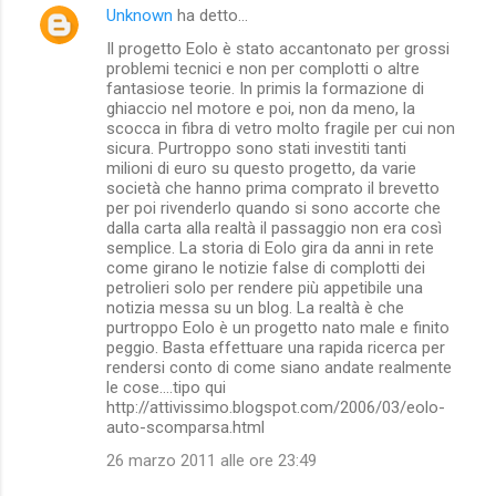
Unknown
ha detto…
Il progetto Eolo è stato accantonato per grossi
problemi tecnici e non per complotti o altre
fantasiose teorie. In primis la formazione di
ghiaccio nel motore e poi, non da meno, la
scocca in fibra di vetro molto fragile per cui non
sicura. Purtroppo sono stati investiti tanti
milioni di euro su questo progetto, da varie
società che hanno prima comprato il brevetto
per poi rivenderlo quando si sono accorte che
dalla carta alla realtà il passaggio non era così
semplice. La storia di Eolo gira da anni in rete
come girano le notizie false di complotti dei
petrolieri solo per rendere più appetibile una
notizia messa su un blog. La realtà è che
purtroppo Eolo è un progetto nato male e finito
peggio. Basta effettuare una rapida ricerca per
rendersi conto di come siano andate realmente
le cose....tipo qui
http://attivissimo.blogspot.com/2006/03/eolo-
auto-scomparsa.html
26 marzo 2011 alle ore 23:49