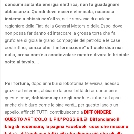
consumi soltanto energia elettrica, non fa guadagnare
abbastanza. Quindi deve essere eliminata, nascosta
insieme a chissà cos'altro
, nelle scrivanie di qualche
ragioniere della Fiat, della General Motors o della Esso, dove
non possa far danno ed intaccare la grossa torta che fa
grufolare di gioia le grandi compagnie del petrolio e le case
costruttrici,
senza che "l'informazione" ufficiale dica mai
nulla, presa com'è a scodinzolare mentre divora le briciole
sotto al tavolo....
Per fortuna,
dopo anni bui di lobotomia televisiva, adesso
grazie ad internet, abbiamo la possibilità di far conoscere
queste cose,
dobbiamo aprire gli occhi
e aiutare ad aprirli
anche chi è duro come le pine verdi... per questo lancio un
appello, affinchì TUTTI contribuiscono a
DIFFONDERE
QUESTO ARTICOLO IL PIU' POSSIBILE!!
Diffondiamo il
blog di nocensura, la pagina Facebook "cose che nessuno
ti dirà", diffondiamo tutti i siti che dicono ciò che gli altri