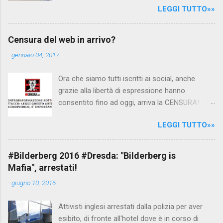
LEGGI TUTTO»»
Canale 5 "Forum" si è interessato al caso,
interpellando prontamente l'ambasciata siriana,
per fare luce sulla vicenda: è emerso che il
Censura del web in arrivo?
filmato, di cui le autorità siriane erano a
-
gennaio 04, 2017
conoscenza, risale al 2004, e le maestre del
video sono state punite e allontanate dalla
Ora che siamo tutti iscritti ai social, anche
scuola. LEGGI IL SERVIZIO . staff
grazie alla libertà di espressione hanno
nocensura.com Condividi su Facebook
consentito fino ad oggi, arriva la CENSURA!
Dopo tanti tentativi di censura da parte della
LEGGI TUTTO»»
politica rispediti al mittente dai cittadini - perché
censurare avrebbe fatto perdere troppi
consensi ai vari governi - la CENSURA potrebbe
#Bilderberg 2016 #Dresda: "Bilderberg is
arrivare dall'Antitrust, ovvero l' Autorità garante
Mafia", arrestati!
della concorrenza e del mercato , nota anche
-
giugno 10, 2016
come AGCM (da non confondere con AGCOM)
tra l'altro il momento è proprizio perché al
Attivisti inglesi arrestati dalla polizia per aver
governo non c'è più Matteo Renzi ma il buon
esibito, di fronte all'hotel dove è in corso di
Renziloni , controfigura di Renzi messo li per