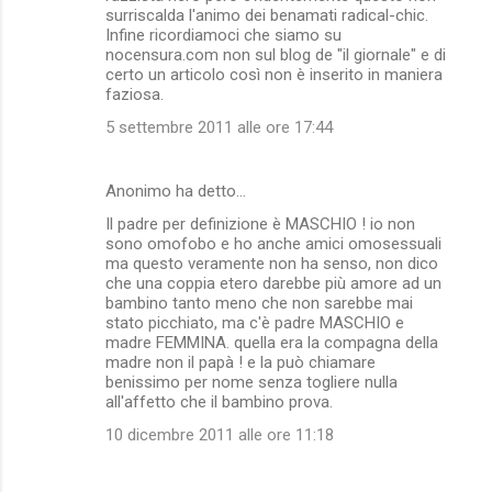
surriscalda l'animo dei benamati radical-chic.
Infine ricordiamoci che siamo su
nocensura.com non sul blog de "il giornale" e di
certo un articolo così non è inserito in maniera
faziosa.
5 settembre 2011 alle ore 17:44
Anonimo ha detto…
Il padre per definizione è MASCHIO ! io non
sono omofobo e ho anche amici omosessuali
ma questo veramente non ha senso, non dico
che una coppia etero darebbe più amore ad un
bambino tanto meno che non sarebbe mai
stato picchiato, ma c'è padre MASCHIO e
madre FEMMINA. quella era la compagna della
madre non il papà ! e la può chiamare
benissimo per nome senza togliere nulla
all'affetto che il bambino prova.
10 dicembre 2011 alle ore 11:18