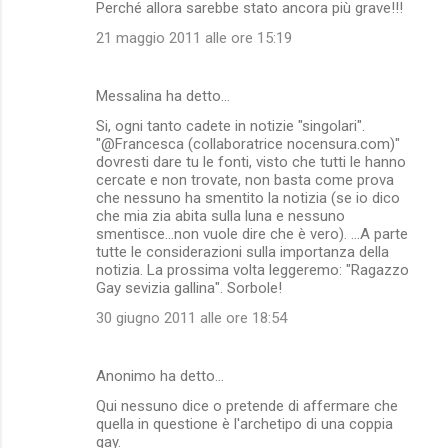
Perché allora sarebbe stato ancora più grave!!!
21 maggio 2011 alle ore 15:19
Messalina ha detto…
Si, ogni tanto cadete in notizie "singolari".
"@Francesca (collaboratrice nocensura.com)"
dovresti dare tu le fonti, visto che tutti le hanno
cercate e non trovate, non basta come prova
che nessuno ha smentito la notizia (se io dico
che mia zia abita sulla luna e nessuno
smentisce...non vuole dire che è vero). ...A parte
tutte le considerazioni sulla importanza della
notizia. La prossima volta leggeremo: "Ragazzo
Gay sevizia gallina". Sorbole!
30 giugno 2011 alle ore 18:54
Anonimo ha detto…
Qui nessuno dice o pretende di affermare che
quella in questione è l'archetipo di una coppia
gay.