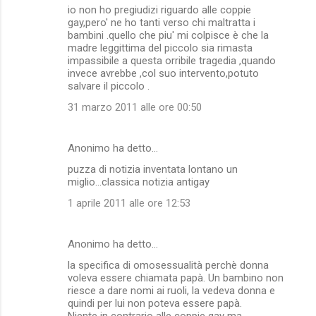
io non ho pregiudizi riguardo alle coppie
gay,pero' ne ho tanti verso chi maltratta i
bambini .quello che piu' mi colpisce è che la
madre leggittima del piccolo sia rimasta
impassibile a questa orribile tragedia ,quando
invece avrebbe ,col suo intervento,potuto
salvare il piccolo .
31 marzo 2011 alle ore 00:50
Anonimo ha detto…
puzza di notizia inventata lontano un
miglio...classica notizia antigay
1 aprile 2011 alle ore 12:53
Anonimo ha detto…
la specifica di omosessualità perchè donna
voleva essere chiamata papà. Un bambino non
riesce a dare nomi ai ruoli, la vedeva donna e
quindi per lui non poteva essere papà.
Niente in contrario alle coppie gay ma