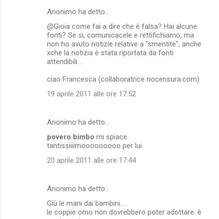
Anonimo ha detto…
@Gioia come fai a dire che è falsa? Hai alcune
fonti? Se si, comunicacele e rettifichiamo, ma
non ho avuto notizie relative a "smentite", anche
xche la notizia è stata riportata da fonti
attendibili...
ciao Francesca (collaboratrice nocensura.com)
19 aprile 2011 alle ore 17:52
Anonimo ha detto…
povero bimbo
mi spiace
tantissiiiimooooooooo per lui
20 aprile 2011 alle ore 17:44
Anonimo ha detto…
Giù le mani dai bambini....
le coppie omo non dovrebbero poter adottare. è