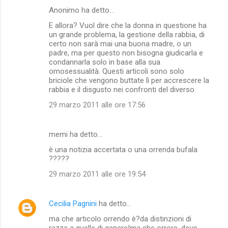
Anonimo ha detto…
C
E allora? Vuol dire che la donna in questione ha
o
un grande problema, la gestione della rabbia, di
m
certo non sarà mai una buona madre, o un
padre, ma per questo non bisogna giudicarla e
m
condannarla solo in base alla sua
omosessualità. Questi articoli sono solo
e
briciole che vengono buttate lì per accrescere la
n
rabbia e il disgusto nei confronti del diverso.
t
29 marzo 2011 alle ore 17:56
i
memi ha detto…
è una notizia accertata o una orrenda bufala
?????
29 marzo 2011 alle ore 19:54
Cecilia Pagnini
ha detto…
ma che articolo orrendo è?da distinzioni di
razza a quelle di genere!ma che orrore. devo