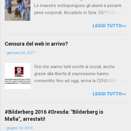
Le maestre sottopongono gli alunni a pesanti
pene corporali. Accaduto in Siria. 25/11/2010
questa mattina il celebre programma TV di
LEGGI TUTTO»»
Canale 5 "Forum" si è interessato al caso,
interpellando prontamente l'ambasciata siriana,
per fare luce sulla vicenda: è emerso che il
Censura del web in arrivo?
filmato, di cui le autorità siriane erano a
-
gennaio 04, 2017
conoscenza, risale al 2004, e le maestre del
video sono state punite e allontanate dalla
Ora che siamo tutti iscritti ai social, anche
scuola. LEGGI IL SERVIZIO . staff
grazie alla libertà di espressione hanno
nocensura.com Condividi su Facebook
consentito fino ad oggi, arriva la CENSURA!
Dopo tanti tentativi di censura da parte della
LEGGI TUTTO»»
politica rispediti al mittente dai cittadini - perché
censurare avrebbe fatto perdere troppi
consensi ai vari governi - la CENSURA potrebbe
#Bilderberg 2016 #Dresda: "Bilderberg is
arrivare dall'Antitrust, ovvero l' Autorità garante
Mafia", arrestati!
della concorrenza e del mercato , nota anche
-
giugno 10, 2016
come AGCM (da non confondere con AGCOM)