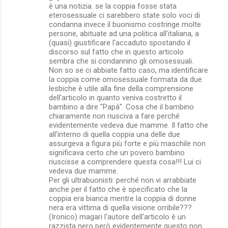
è una notizia. se la coppia fosse stata
eterosessuale ci sarebbero state solo voci di
condanna invece il buonismo costringe molte
persone, abituate ad una politica all'italiana, a
(quasi) giustificare l'accaduto spostando il
discorso sul fatto che in questo articolo
sembra che si condannino gli omosessuali.
Non so se ci abbiate fatto caso, ma identificare
la coppia come omosessuale formata da due
lesbiche è utile alla fine della comprensione
dell'articolo in quanto veniva costretto il
bambino a dire "Papà". Cosa che il bambino
chiaramente non riusciva a fare perché
evidentemente vedeva due mamme. Il fatto che
all'interno di quella coppia una delle due
assurgeva a figura più forte e più maschile non
significava certo che un povero bambino
riuscisse a comprendere questa cosa!!! Lui ci
vedeva due mamme.
Per gli ultrabuonisti: perché non vi arrabbiate
anche per il fatto che è specificato che la
coppia era bianca mentre la coppia di donne
nera era vittima di quella visione orribile???
(Ironico) magari l'autore dell'articolo è un
razzista nero però evidentemente questo non