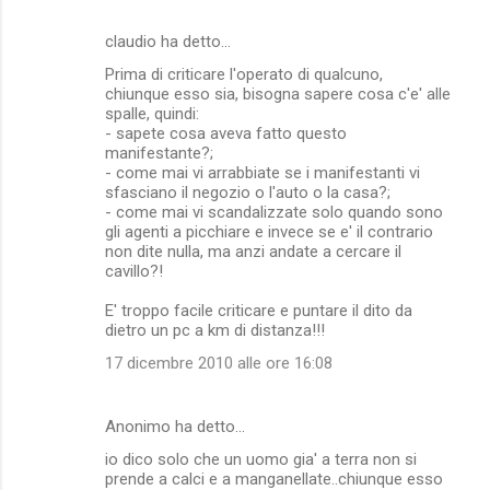
m
claudio ha detto…
e
Prima di criticare l'operato di qualcuno,
n
chiunque esso sia, bisogna sapere cosa c'e' alle
t
spalle, quindi:
- sapete cosa aveva fatto questo
i
manifestante?;
- come mai vi arrabbiate se i manifestanti vi
sfasciano il negozio o l'auto o la casa?;
- come mai vi scandalizzate solo quando sono
gli agenti a picchiare e invece se e' il contrario
non dite nulla, ma anzi andate a cercare il
cavillo?!
E' troppo facile criticare e puntare il dito da
dietro un pc a km di distanza!!!
17 dicembre 2010 alle ore 16:08
Anonimo ha detto…
io dico solo che un uomo gia' a terra non si
prende a calci e a manganellate..chiunque esso