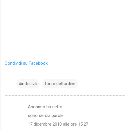
Condividi su Facebook
diritti civili
forze dell'ordine
Anonimo ha detto…
C
sono senza parole
o
17 dicembre 2010 alle ore 15:27
m