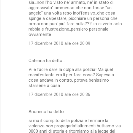
sia...non l'ho visto ne' armato, ne' in stato di
aggressivita'..ammesso che non fosse ''un
angelo'' una volta reso inoffensivo..che cosa
spinge a calpestare, picchiare un persona che
ormai non puo' piu' fare nulla???..io ci vedo solo
rabbia e frustrazione..pensiero personale
ovviamente
17 dicembre 2010 alle ore 20:09
Caterina ha detto…
Vi è facile dare la colpa alla polizia! Ma quel
manifestante era lì per fare cosa? Sapeva a
cosa andava in contro, poteva benissimo
starsene a casa.
17 dicembre 2010 alle ore 20:36
Anonimo ha detto…
si ma il compito della polizia è fermare la
violenza non propagarla!!altrimenti buttiamo via
3000 anni di storia e ritorniamo alla legge del