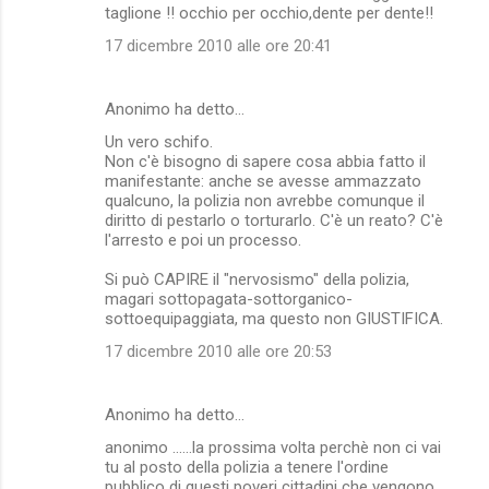
taglione !! occhio per occhio,dente per dente!!
17 dicembre 2010 alle ore 20:41
Anonimo ha detto…
Un vero schifo.
Non c'è bisogno di sapere cosa abbia fatto il
manifestante: anche se avesse ammazzato
qualcuno, la polizia non avrebbe comunque il
diritto di pestarlo o torturarlo. C'è un reato? C'è
l'arresto e poi un processo.
Si può CAPIRE il "nervosismo" della polizia,
magari sottopagata-sottorganico-
sottoequipaggiata, ma questo non GIUSTIFICA.
17 dicembre 2010 alle ore 20:53
Anonimo ha detto…
anonimo ......la prossima volta perchè non ci vai
tu al posto della polizia a tenere l'ordine
pubblico di questi poveri cittadini che vengono