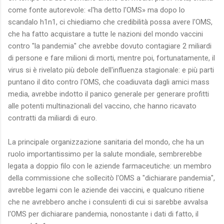
come fonte autorevole: «l'ha detto l'OMS» ma dopo lo
scandalo h1n1, ci chiediamo che credibilità possa avere l'OMS,
che ha fatto acquistare a tutte le nazioni del mondo vaccini
contro "la pandemia" che avrebbe dovuto contagiare 2 miliardi
di persone e fare milioni di morti, mentre poi, fortunatamente, il
virus si è rivelato più debole dell'influenza stagionale: e più parti
puntano il dito contro l'OMS, che coadiuvata dagli amici mass
media, avrebbe indotto il panico generale per generare profitti
alle potenti multinazionali del vaccino, che hanno ricavato
contratti da miliardi di euro.
La principale organizzazione sanitaria del mondo, che ha un
ruolo importantissimo per la salute mondiale, sembrerebbe
legata a doppio filo con le aziende farmaceutiche: un membro
della commissione che sollecitò l'OMS a "dichiarare pandemia",
avrebbe legami con le aziende dei vaccini, e qualcuno ritiene
che ne avrebbero anche i consulenti di cui si sarebbe avvalsa
l'OMS per dichiarare pandemia, nonostante i dati di fatto, il