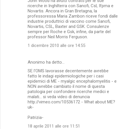
John Wood ha avuto contratti per le sue
ricerche in Inghilterra con Sanofi, Csl, Ifpma e
Novartis. Ancora in Gran Bretagna, la
professoressa Maria Zambon riceve fondi dalle
industrie produttrici di vaccino come Sanofi,
Novartis, CSL, Baxter and GSK. Consulenze
sempre per Roche e Gsk, infine, da parte del
professor Neil Morris Ferguson.
1 dicembre 2010 alle ore 14:55
Anonimo ha detto…
SE l'OMS lavorasse decentemente avrebbe
fatto le indagi epidemiologiche per i casi
epidemici di ME - myalgic encephalomyelitis - e
NON avrebbe cambiato il nome di questa
patologia per confondere ricerche medici e
malati... si veda video di denuncia
http://vimeo.com/10536172 - What about ME?
uk-
Patrizia-
18 aprile 2011 alle ore 11:51