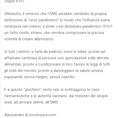
ceppo h1n1.
Oltretutto, è emerso che l'OMS avrebbe cambiato la propria
definizione di "virus pandemico" in modo che l'influenza suina
rientrasse nel criterio, e poter così dichiarare pandemico l'h1n1:
un fatto molto strano, che sembra comprovare la precisa
volontà di creare allarmismo.
In tutti i settori, a farla da padroni, sono le lobby: pronte ad
affamare centinaia di persone con speculazioni sulle derrate
alimentari; pronte a condizionare in loro favore le leggi di tutti
gli stati del mondo, pronte a danneggiare la salute umana
inquinando senza ritegno, senza rispetto.
E a questo "giochino", certo non si sottraggono le case
farmaceutiche e le autorità sanitarie: dai ministeri dei singoli
stati, ad arrivare ahimè, all'OMS.
Alessandro di nocensura.com