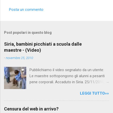
Posta un commento
Post popolari in questo blog
Siria, bambini picchiati a scuola dalle
maestre - (Video)
-
novembre 25, 2010
Pubblichiamo il video segnalato da un utente:
Le maestre sottopongono gli alunni a pesanti
pene corporali. Accaduto in Siria. 25/11/2010
questa mattina il celebre programma TV di
LEGGI TUTTO»»
Canale 5 "Forum" si è interessato al caso,
interpellando prontamente l'ambasciata siriana,
per fare luce sulla vicenda: è emerso che il
Censura del web in arrivo?
filmato, di cui le autorità siriane erano a