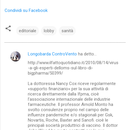
Condividi su Facebook
editoriale
lobby
sanità
Longobarda ControVento
ha detto…
C
http://www.ilfattoquotidiano.it/2010/08/14/virus
o
-a-gli-esperti-delloms-sul-libro-di-
m
bigpharma/50399/
m
La dottoressa Nancy Cox riceve regolarmente
«supporto finanziario» per la sua attività di
e
ricerca direttamente dalla Ifpma, cioè
n
l’associazione internazionale delle industrie
farmaceutiche. Il professor Arnold Monto ha
t
svolto consulenze proprio nel campo delle
i
influenze pandemiche e/o stagionali per Gsk,
Novartis, Roche, Baxter and Sanofi. cioè le
principali società produttrici di vaccino. Il dottor