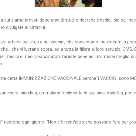
 cui siamo arrivati dopo anni di studi e ricerche (medici, biologi, rice
o divulgate ai cittadini…
tare articoli sui virus e sui vaccini, che spaventano inutilmente la p
e….che vi lucrano sopra…ed a tutta la filiera al loro servizio, OMS,
ni dei medici e medici vaccinatori, fareste bene ad informarvi meglio 
o !
te detta IMMUNIZZAZIONE VACCINALE perche’ i VACCINI sono MOLT
ccinarsi significa, ammalarsi facilmente di qualsiasi malattia, per l
ari” ripetono ogni giorno: “Non c’è nient’altro che possiate fare per pro