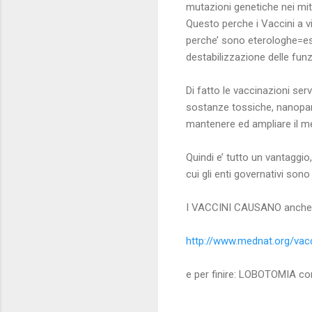
mutazioni genetiche nei mito
Questo perche i Vaccini a v
perche’ sono eterologhe=est
destabilizzazione delle funz
Di fatto le vaccinazioni ser
sostanze tossiche, nanopartic
mantenere ed ampliare il me
Quindi e’ tutto un vantaggio
cui gli enti governativi sono
I VACCINI CAUSANO anche A
http://www.mednat.org/vac
e per finire: LOBOTOMIA co