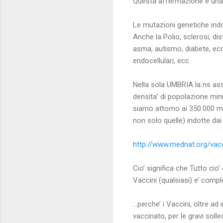
Questa affermazione è una 
Le mutazioni genetiche ind
Anche la Polio, sclerosi, dis
asma, autismo, diabete, ecc
endocellulari, ecc.
Nella sola UMBRIA la ns ass
densita’ di popolazione mini
siamo attorno ai 350.000 mal
non solo quelle) indotte dai 
http://www.mednat.org/vac
Cio’ significa che Tutto cio’
Vaccini (qualsiasi) e’ com
…perche’ i Vaccini, oltre a
vaccinato, per le gravi solle