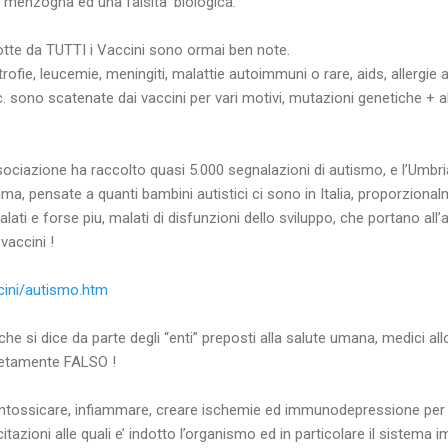
menzogna ed una falsita’ biologica.
otte da TUTTI i Vaccini sono ormai ben note.
trofie, leucemie, meningiti, malattie autoimmuni o rare, aids, allergie a
. sono scatenate dai vaccini per vari motivi, mutazioni genetiche + al
ociazione ha raccolto quasi 5.000 segnalazioni di autismo, e l’Umbri
ma, pensate a quanti bambini autistici ci sono in Italia, proporziona
ati e forse piu, malati di disfunzioni dello sviluppo, che portano all’
vaccini !
cini/autismo.htm
 che si dice da parte degli “enti” preposti alla salute umana, medici al
pletamente FALSO !
d intossicare, infiammare, creare ischemie ed immunodepressione per t
citazioni alle quali e’ indotto l’organismo ed in particolare il sistema