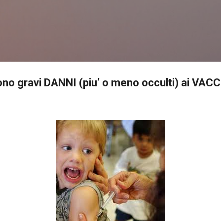
Passa ai contenuti principali
no gravi DANNI (piu’ o meno occulti) ai VAC