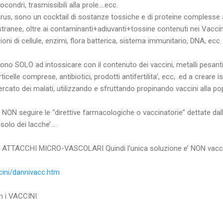
condri, trasmissibili alla prole….ecc.
irus, sono un cocktail di sostanze tossiche e di proteine complesse
ranee, oltre ai contaminanti+adiuvanti+tossine contenuti nei Vaccin
ioni di cellule, enzimi, flora batterica, sistema immunitario, DNA, ecc.
vono SOLO ad intossicare con il contenuto dei vaccini, metalli pesant
elle comprese, antibiotici, prodotti antifertilita’, ecc, .ed a creare 
rcato dei malati, utilizzando e sfruttando propinando vaccini alla po
, NON seguire le “direttive farmacologiche o vaccinatorie” dettate da
 solo dei lacche’….
TTACCHI MICRO-VASCOLARI Quindi l’unica soluzione e’ NON vacci
cini/dannivacc.htm
n i VACCINI