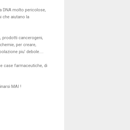
 a DNA molto pericolose,
i che aiutano la
i, prodotti cancerogeni,
ischemie, per creare,
polazione piu’ debole…..
lle case farmaceutiche, di
narsi MAI !