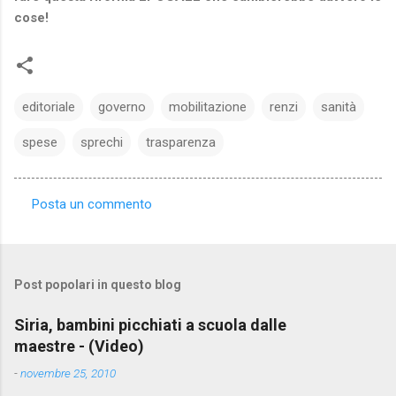
cose!
editoriale
governo
mobilitazione
renzi
sanità
spese
sprechi
trasparenza
Posta un commento
C
o
m
Post popolari in questo blog
m
e
Siria, bambini picchiati a scuola dalle
maestre - (Video)
n
t
-
novembre 25, 2010
i