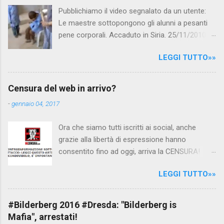
Pubblichiamo il video segnalato da un utente:
Le maestre sottopongono gli alunni a pesanti
pene corporali. Accaduto in Siria. 25/11/2010
questa mattina il celebre programma TV di
LEGGI TUTTO»»
Canale 5 "Forum" si è interessato al caso,
interpellando prontamente l'ambasciata siriana,
per fare luce sulla vicenda: è emerso che il
Censura del web in arrivo?
filmato, di cui le autorità siriane erano a
-
gennaio 04, 2017
conoscenza, risale al 2004, e le maestre del
video sono state punite e allontanate dalla
Ora che siamo tutti iscritti ai social, anche
scuola. LEGGI IL SERVIZIO . staff
grazie alla libertà di espressione hanno
nocensura.com Condividi su Facebook
consentito fino ad oggi, arriva la CENSURA!
Dopo tanti tentativi di censura da parte della
LEGGI TUTTO»»
politica rispediti al mittente dai cittadini - perché
censurare avrebbe fatto perdere troppi
consensi ai vari governi - la CENSURA potrebbe
#Bilderberg 2016 #Dresda: "Bilderberg is
arrivare dall'Antitrust, ovvero l' Autorità garante
Mafia", arrestati!
della concorrenza e del mercato , nota anche