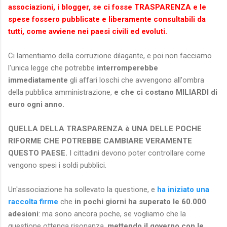
associazioni, i blogger, se ci fosse TRASPARENZA e le
spese fossero pubblicate e liberamente consultabili da
tutti, come avviene nei paesi civili ed evoluti.
Ci lamentiamo della corruzione dilagante, e poi non facciamo
l'unica legge che potrebbe
interromperebbe
immediatamente
gli affari loschi che avvengono all'ombra
della pubblica amministrazione,
e che ci costano MILIARDI di
euro ogni anno.
QUELLA DELLA TRASPARENZA è UNA DELLE POCHE
RIFORME CHE POTREBBE CAMBIARE VERAMENTE
QUESTO PAESE.
I cittadini devono poter controllare come
vengono spesi i soldi pubblici.
Un'associazione ha sollevato la questione, e
ha iniziato una
raccolta firme
che
in pochi giorni ha superato le 60.000
adesioni
: ma sono ancora poche, se vogliamo che la
questione ottenga risonanza,
mettendo il governo con le