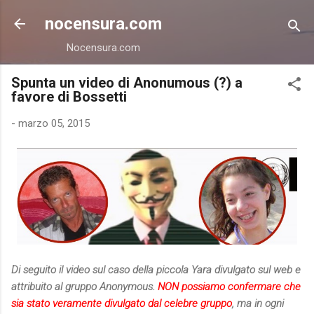
Passa ai contenuti principali
nocensura.com
Nocensura.com
Spunta un video di Anonumous (?) a
favore di Bossetti
-
marzo 05, 2015
Di seguito il video sul caso della piccola Yara divulgato sul web e
attribuito al gruppo Anonymous.
NON possiamo confermare che
sia stato veramente divulgato dal celebre gruppo
, ma in ogni