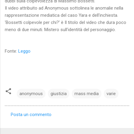
dubbi sulla colpevolezza di Massimo Bossetti.
Il video attribuito ad
Anonymous
sottolinea le anomalie nella
rappresentazione mediatica del caso Yara e dell'inchiesta.
'Bossetti colpevole per chi?' è Il titolo del video che dura poco
meno di due minuti. Mistero sull'identità del personaggio.
Fonte:
Leggo
anonymous
giustizia
mass media
varie
Posta un commento
C
o