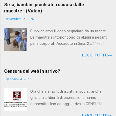
e
Siria, bambini picchiati a scuola dalle
maestre - (Video)
n
t
-
novembre 25, 2010
i
Pubblichiamo il video segnalato da un utente:
Le maestre sottopongono gli alunni a pesanti
pene corporali. Accaduto in Siria. 25/11/2010
questa mattina il celebre programma TV di
LEGGI TUTTO»»
Canale 5 "Forum" si è interessato al caso,
interpellando prontamente l'ambasciata siriana,
per fare luce sulla vicenda: è emerso che il
Censura del web in arrivo?
filmato, di cui le autorità siriane erano a
-
gennaio 04, 2017
conoscenza, risale al 2004, e le maestre del
video sono state punite e allontanate dalla
Ora che siamo tutti iscritti ai social, anche
scuola. LEGGI IL SERVIZIO . staff
grazie alla libertà di espressione hanno
nocensura.com Condividi su Facebook
consentito fino ad oggi, arriva la CENSURA!
Dopo tanti tentativi di censura da parte della
LEGGI TUTTO»»