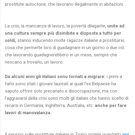
prostitute autoctone, che lavorano illegalmente in abitazioni.
La crisi, la mancanza di lavoro, la povertà dilagante,
unite ad
una cultura sempre più disinibita e disposta a tutto per
soldi,
stanno inducendo molte ragazze italiane a prostituirsi,
cosa che permette loro di guadagnare in un giorno o due ciò
che lavorando guadagnerebbero in un mese, sempre che
riescano a trovarlo, un lavoro.
Da alcuni anni gli italiani sono tornati a migrare:
i primi a
farlo sono stati i giovani laureati ai quali l'ex Belpaese ha
saputo offrire solo precariato e disoccupazione, ma con
l'aggravarsi della crisi sono molti gli italiani che hanno scelto di
recarsi in Germania, Inghilterra, Australia, etc.
anche per fare
lavori di manovalanza.
Il servizio sulle prostitute italiane in Ticino potete guardarlo
qui