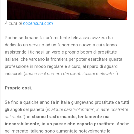
A cura di
nocensura.com
Poche settimane fa, un'emittente televisiva svizzera ha
dedicato un servizio ad un fenomeno nuovo a cui stanno
assistendo i ticinesi: un vero e proprio boom di prostitute
italiane, che varcano la frontiera per poter esercitare questa
professione in modo regolare e sicuro, al riparo di sguardi
indiscreti (
anche se il numero dei clienti italiani è elevato...
)
Proprio così.
Se fino a qualche anno fa in Italia giungevano prostitute da tutti
gli angoli del pianeta (
in alcuni casi "volontarie", in altre costrette
dal racket
)
ci stiamo trasformando, lentamente ma
inesorabilmente, in un paese che esporta prostitute
. Anche
nel mercato italiano sono aumentate notevolmente le