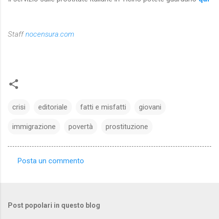
Staff
nocensura.com
crisi
editoriale
fatti e misfatti
giovani
immigrazione
povertà
prostituzione
Posta un commento
C
o
m
Post popolari in questo blog
m