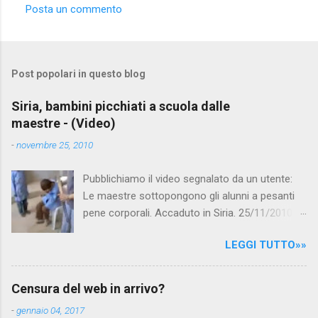
Posta un commento
C
o
m
Post popolari in questo blog
m
e
Siria, bambini picchiati a scuola dalle
maestre - (Video)
n
t
-
novembre 25, 2010
i
Pubblichiamo il video segnalato da un utente:
Le maestre sottopongono gli alunni a pesanti
pene corporali. Accaduto in Siria. 25/11/2010
questa mattina il celebre programma TV di
LEGGI TUTTO»»
Canale 5 "Forum" si è interessato al caso,
interpellando prontamente l'ambasciata siriana,
per fare luce sulla vicenda: è emerso che il
Censura del web in arrivo?
filmato, di cui le autorità siriane erano a
-
gennaio 04, 2017
conoscenza, risale al 2004, e le maestre del