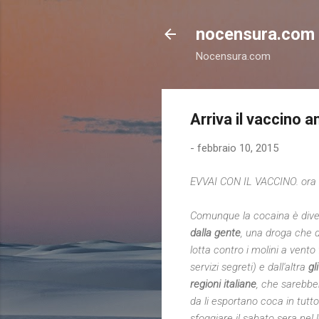
nocensura.com
Nocensura.com
Arriva il vaccino a
-
febbraio 10, 2015
EVVAI CON IL VACCINO. ora an
Comunque la cocaina è div
dalla gente
, una droga che 
lotta contro i molini a vento 
servizi segreti) e dall'altra
gl
regioni italiane
, che sarebber
da li esportano coca in tutto
sfoggiare il sabato sera nel