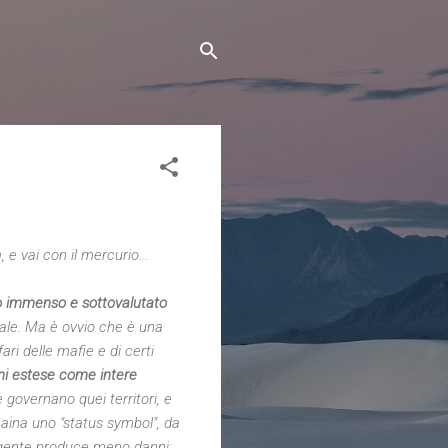
e vai con il mercurio...
o immenso e sottovalutato
gale. Ma è ovvio che è una
ari delle mafie e di certi
oni estese come intere
e governano quei territori, e
caina uno "status symbol", da
ta gente produce meno danni: