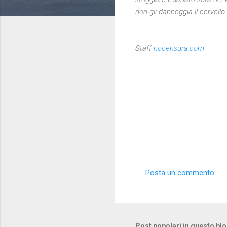
non gli danneggia il cervel
Staff
nocensura.com
Posta un commento
C
o
m
m
Post popolari in questo bl