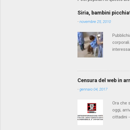
e
Siria, bambini picchia
n
-
novembre 25, 2010
t
i
Pubblichi
corporali
interessa
che il fi
state pun
Censura del web in ar
-
gennaio 04, 2017
Ora che s
oggi, arr
cittadini
arrivare 