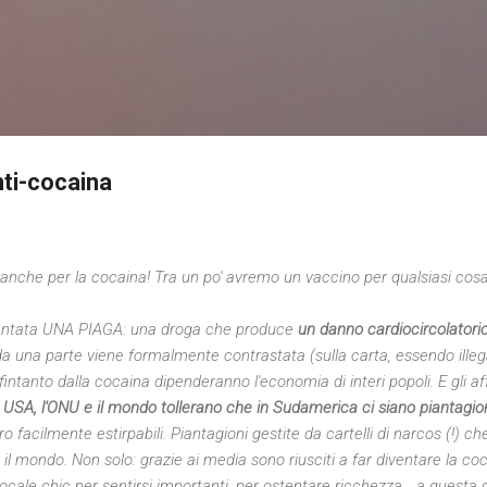
Passa ai contenuti principali
nti-cocaina
che per la cocaina! Tra un po' avremo un vaccino per qualsiasi cosa, 
entata UNA PIAGA: una droga che produce
un danno cardiocircolatori
da una parte viene formalmente contrastata (sulla carta, essendo ille
fintanto dalla cocaina dipenderanno l'economia di interi popoli. E gli aff
i USA, l'ONU e il mondo tollerano che in Sudamerica ci siano piantagi
o facilmente estirpabili. Piantagioni gestite da cartelli di narcos (!) ch
 il mondo. Non solo: grazie ai media sono riusciti a far diventare la co
 locale chic per sentirsi importanti, per ostentare ricchezza... a ques