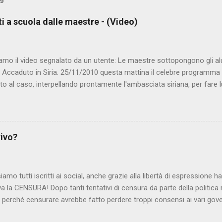
ti a scuola dalle maestre - (Video)
amo il video segnalato da un utente: Le maestre sottopongono gli al
. Accaduto in Siria. 25/11/2010 questa mattina il celebre programma 
to al caso, interpellando prontamente l'ambasciata siriana, per fare 
lmato, di cui le autorità siriane erano a conoscenza, risale al 2004, e 
ite e allontanate dalla scuola. LEGGI IL SERVIZIO . staff nocensura
rivo?
iamo tutti iscritti ai social, anche grazie alla libertà di espressione 
iva la CENSURA! Dopo tanti tentativi di censura da parte della politica r
 - perché censurare avrebbe fatto perdere troppi consensi ai vari go
dall'Antitrust, ovvero l' Autorità garante della concorrenza e del me