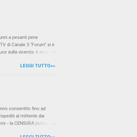
unni a pesanti pene
TV di Canale 5 "Forum" si è
luce sulla vicenda: è emerso
le maestre del video sono
LEGGI TUTTO»»
.com Condividi su Facebook
hanno consentito fino ad
ispediti al mittente dai
verni - la CENSURA potrebbe
rcato , nota anche come