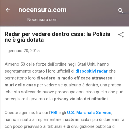
Passa ai contenuti principali
nocensura.com
Nocensura.com
Radar per vedere dentro casa: la Polizia
ne è già dotata
-
gennaio 20, 2015
Almeno 50 delle forze dell'ordine negli Stati Uniti, hanno
segretamente dotato i loro ufficiali di
dispositivi radar
che
permettono loro di
vedere in modo efficace attraverso i
muri delle case
per vedere se qualcuno è dentro, una pratica
che sta sollevando nuove preoccupazioni circa quello che può
sorvegliare il governo e la
privacy violata dei cittadini
.
Queste agenzie, tra cui l'
FBI
e gli
U.S. Marshals Service
,
hanno iniziato a implementare i
sistemi radar
più di due anni fa
con poco preavviso ai tribunali e di divulgazione pubblica di