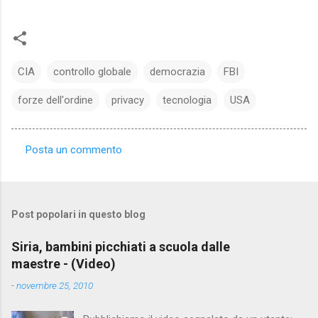
CIA
controllo globale
democrazia
FBI
forze dell'ordine
privacy
tecnologia
USA
Posta un commento
C
o
m
Post popolari in questo blog
m
e
Siria, bambini picchiati a scuola dalle
maestre - (Video)
n
t
-
novembre 25, 2010
i