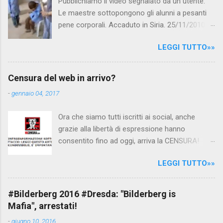
Pubblichiamo il video segnalato da un utente:
Le maestre sottopongono gli alunni a pesanti
pene corporali. Accaduto in Siria. 25/11/2010
questa mattina il celebre programma TV di
LEGGI TUTTO»»
Canale 5 "Forum" si è interessato al caso,
interpellando prontamente l'ambasciata siriana,
per fare luce sulla vicenda: è emerso che il
Censura del web in arrivo?
filmato, di cui le autorità siriane erano a
-
gennaio 04, 2017
conoscenza, risale al 2004, e le maestre del
video sono state punite e allontanate dalla
Ora che siamo tutti iscritti ai social, anche
scuola. LEGGI IL SERVIZIO . staff
grazie alla libertà di espressione hanno
nocensura.com Condividi su Facebook
consentito fino ad oggi, arriva la CENSURA!
Dopo tanti tentativi di censura da parte della
LEGGI TUTTO»»
politica rispediti al mittente dai cittadini - perché
censurare avrebbe fatto perdere troppi
consensi ai vari governi - la CENSURA potrebbe
#Bilderberg 2016 #Dresda: "Bilderberg is
arrivare dall'Antitrust, ovvero l' Autorità garante
Mafia", arrestati!
della concorrenza e del mercato , nota anche
-
giugno 10, 2016