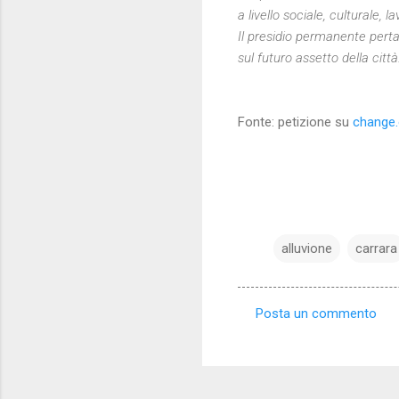
a livello sociale, culturale,
Il presidio permanente perta
sul futuro assetto della città
Fonte: petizione su
change.
alluvione
carrara
Posta un commento
C
o
m