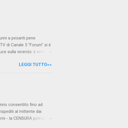
unni a pesanti pene
TV di Canale 5 "Forum" si è
luce sulla vicenda: è emerso
le maestre del video sono
LEGGI TUTTO»»
.com Condividi su Facebook
hanno consentito fino ad
ispediti al mittente dai
verni - la CENSURA potrebbe
rcato , nota anche come