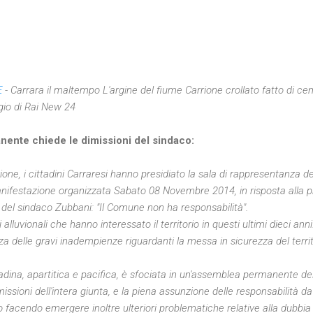
E
- Carrara il maltempo L'argine del fiume Carrione crollato fatto di cem
gio di Rai New 24
nte chiede le dimissioni del sindaco:
ione, i cittadini Carraresi hanno presidiato la sala di rappresentanza 
manifestazione organizzata Sabato 08 Novembre 2014, in risposta alla 
del sindaco Zubbani: "Il Comune non ha responsabilità".
 alluvionali che hanno interessato il territorio in questi ultimi dieci anni
za delle gravi inadempienze riguardanti la messa in sicurezza del terri
dina, apartitica e pacifica, è sfociata in un'assemblea permanente 
ssioni dell'intera giunta, e la piena assunzione delle responsabilità da
 facendo emergere inoltre ulteriori problematiche relative alla dubbia g