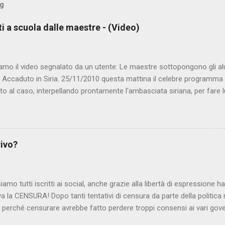
og
ti a scuola dalle maestre - (Video)
amo il video segnalato da un utente: Le maestre sottopongono gli al
. Accaduto in Siria. 25/11/2010 questa mattina il celebre programma 
to al caso, interpellando prontamente l'ambasciata siriana, per fare 
lmato, di cui le autorità siriane erano a conoscenza, risale al 2004, e 
ite e allontanate dalla scuola. LEGGI IL SERVIZIO . staff nocensura
rivo?
iamo tutti iscritti ai social, anche grazie alla libertà di espressione 
iva la CENSURA! Dopo tanti tentativi di censura da parte della politica r
 - perché censurare avrebbe fatto perdere troppi consensi ai vari go
dall'Antitrust, ovvero l' Autorità garante della concorrenza e del me