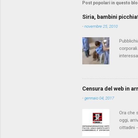
m
Post popolari in questo bl
e
Siria, bambini picchia
n
-
novembre 25, 2010
t
i
Pubblichi
corporali
interessa
che il fi
state pun
Censura del web in ar
-
gennaio 04, 2017
Ora che s
oggi, arr
cittadini
arrivare 