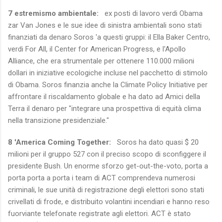
7 estremismo ambientale:
ex posti di lavoro verdi Obama
zar Van Jones e le sue idee di sinistra ambientali sono stati
finanziati da denaro Soros 'a questi gruppi: il Ella Baker Centro,
verdi For All, il Center for American Progress, e l'Apollo
Alliance, che era strumentale per ottenere 110.000 milioni
dollari in iniziative ecologiche incluse nel pacchetto di stimolo
di Obama.
Soros finanzia anche la Climate Policy Initiative per
affrontare il riscaldamento globale e ha dato ad Amici della
Terra il denaro per "integrare una prospettiva di equità clima
nella transizione presidenziale."
8 'America Coming Together:
Soros ha dato quasi $ 20
milioni per il gruppo 527 con il preciso scopo di sconfiggere il
presidente Bush.
Un enorme sforzo get-out-the-voto, porta a
porta porta a porta i team di ACT comprendeva numerosi
criminali, le sue unità di registrazione degli elettori sono stati
crivellati di frode, e distribuito volantini incendiari e hanno reso
fuorviante telefonate registrate agli elettori.
ACT è stato