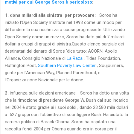
motivi per cui George Soros è pericoloso
:
1. dona miliardi alla sinistra per provocare:
Soros ha
iniziato l'Open Society Institute nel 1993 come un modo per
diffondere la sua ricchezza a cause progressiste.
Utilizzando
Open Society come un mezzo, Soros ha dato più di 7 miliardi
dollari a gruppi di gruppi di sinistra.
Questo elenco parziale dei
destinatari del denaro di Soros 'dice tutto: ACORN, Apollo
Alliance, Consiglio Nazionale di
La Raza
, Tides Foundation,
Huffington Post,
Southern Poverty Law Center
, Soujourners,
gente per l'American Way, Planned Parenthood, e
l'Organizzazione Nazionale per le donne.
2.
influenza sulle elezioni americane: Soros ha detto una volta
che la rimozione di presidente George W. Bush dal suo incarico
nel 2004 è stato grazie ai i suoi soldi , dando 23.580 mila dollari
a 527 gruppi con l'obbiettivo di sconfiggere Bush. Ha aiutato la
carriera politica di Barack Obama. Soros ha ospitato una
raccolta fondi 2004 per Obama quando era in corsa per il