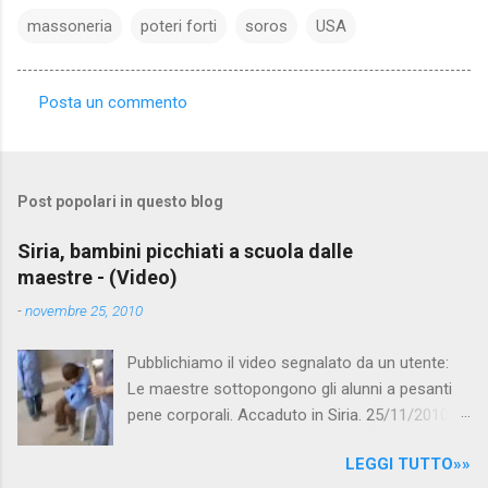
massoneria
poteri forti
soros
USA
Posta un commento
C
o
m
Post popolari in questo blog
m
e
Siria, bambini picchiati a scuola dalle
maestre - (Video)
n
t
-
novembre 25, 2010
i
Pubblichiamo il video segnalato da un utente:
Le maestre sottopongono gli alunni a pesanti
pene corporali. Accaduto in Siria. 25/11/2010
questa mattina il celebre programma TV di
LEGGI TUTTO»»
Canale 5 "Forum" si è interessato al caso,