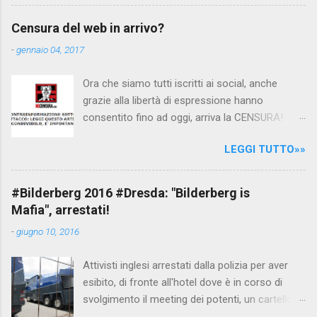
interpellando prontamente l'ambasciata siriana,
per fare luce sulla vicenda: è emerso che il
Censura del web in arrivo?
filmato, di cui le autorità siriane erano a
-
gennaio 04, 2017
conoscenza, risale al 2004, e le maestre del
video sono state punite e allontanate dalla
Ora che siamo tutti iscritti ai social, anche
scuola. LEGGI IL SERVIZIO . staff
grazie alla libertà di espressione hanno
nocensura.com Condividi su Facebook
consentito fino ad oggi, arriva la CENSURA!
Dopo tanti tentativi di censura da parte della
LEGGI TUTTO»»
politica rispediti al mittente dai cittadini - perché
censurare avrebbe fatto perdere troppi
consensi ai vari governi - la CENSURA potrebbe
#Bilderberg 2016 #Dresda: "Bilderberg is
arrivare dall'Antitrust, ovvero l' Autorità garante
Mafia", arrestati!
della concorrenza e del mercato , nota anche
-
giugno 10, 2016
come AGCM (da non confondere con AGCOM)
tra l'altro il momento è proprizio perché al
Attivisti inglesi arrestati dalla polizia per aver
governo non c'è più Matteo Renzi ma il buon
esibito, di fronte all'hotel dove è in corso di
Renziloni , controfigura di Renzi messo li per
svolgimento il meeting dei potenti, un cartellone
mettere la faccia su quelle misure che per l'ex
con scritto "Bilderberg is mafia". La polizia