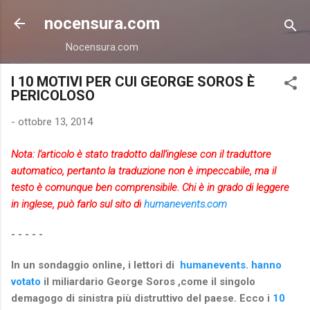
Passa ai contenuti principali
nocensura.com
Nocensura.com
I 10 MOTIVI PER CUI GEORGE SOROS È
PERICOLOSO
-
ottobre 13, 2014
Nota: l'articolo è stato tradotto dall'inglese con il traduttore
automatico, pertanto la traduzione non è impeccabile, ma il
testo è comunque ben comprensibile. Chi è in grado di leggere
in inglese, può farlo sul sito di
humanevents.com
- - - - -
In un sondaggio online, i lettori di
humanevents
.
hanno
votato
il miliardario George Soros ,come il singolo
demagogo di sinistra più distruttivo del paese. Ecco i
10