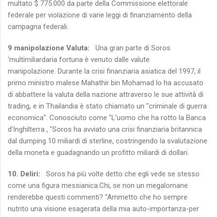
multato $ 775.000 da parte della Commissione elettorale
federale per violazione di varie leggi di finanziamento della
campagna federali.
9 manipolazione Valuta:
Una gran parte di Soros
'multimiliardaria fortuna è venuto dalle valute
manipolazione.
Durante la crisi finanziaria asiatica del 1997, il
primo ministro malese Mahathir bin Mohamad lo ha accusato
di abbattere la valuta della nazione attraverso le sue attività di
trading, e in Thailandia è stato chiamato un "criminale di guerra
economica". Conosciuto come "L'uomo che ha rotto la Banca
d'Inghilterra , "Soros ha avviato una crisi finanziaria britannica
dal dumping 10 miliardi di sterline, costringendo la svalutazione
della moneta e guadagnando un profitto miliardi di dollari.
10. Deliri:
Soros ha più volte detto che egli vede se stesso
come una figura messianica.
Chi, se non un megalomane
renderebbe questi commenti?
"Ammetto che ho sempre
nutrito una visione esagerata della mia auto-importanza-per