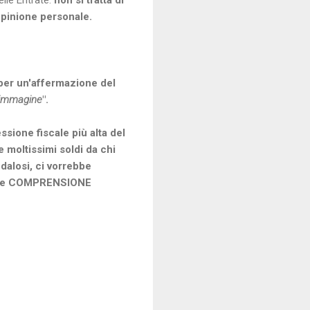
lle Entrate:
non si tratta di
'opinione personale.
per un'affermazione del
'immagine
".
ssione fiscale più alta del
moltissimi soldi da chi
ndalosi, ci vorrebbe
giore COMPRENSIONE