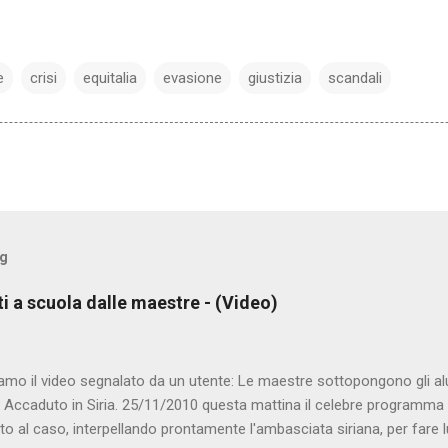
e
crisi
equitalia
evasione
giustizia
scandali
og
ti a scuola dalle maestre - (Video)
amo il video segnalato da un utente: Le maestre sottopongono gli al
. Accaduto in Siria. 25/11/2010 questa mattina il celebre programma 
to al caso, interpellando prontamente l'ambasciata siriana, per fare 