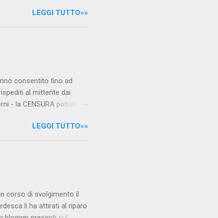
le maestre del video sono
LEGGI TUTTO»»
.com Condividi su Facebook
hanno consentito fino ad
ispediti al mittente dai
verni - la CENSURA potrebbe
rcato , nota anche come
LEGGI TUTTO»»
hé al governo non c'è più
 la faccia su quelle misure
sborsare per le banche allo
ere mentre fa la spesa come
niamo alla questione
è in corso di svolgimento il
desca li ha attirati al riparo
ri blogger presenti sul