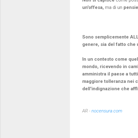
Non si capisce
come possa
un'offesa,
ma di un
pensi
Sono semplicemente ALLIB
genere, sia del fatto che
In un contesto come quello
mondo, ricevendo in camb
amministra il paese a tutti
maggiore tolleranza nei 
dell'indignazione che affli
AR -
nocensura.com