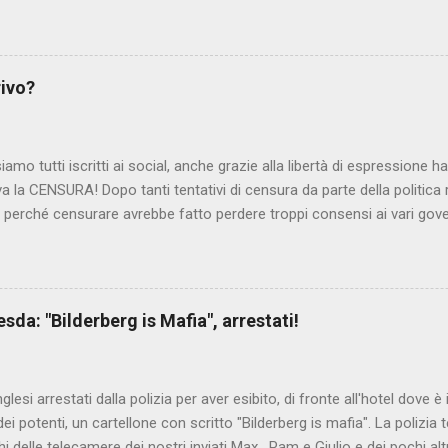
lmato, di cui le autorità siriane erano a conoscenza, risale al 2004, e 
ite e allontanate dalla scuola. LEGGI IL SERVIZIO . staff nocensura
rivo?
iamo tutti iscritti ai social, anche grazie alla libertà di espressione 
iva la CENSURA! Dopo tanti tentativi di censura da parte della politica r
 - perché censurare avrebbe fatto perdere troppi consensi ai vari go
dall'Antitrust, ovvero l' Autorità garante della concorrenza e del me
 non confondere con AGCOM) tra l'altro il momento è proprizio perc
nzi ma il buon Renziloni , controfigura di Renzi messo li per mettere
'ex sindaco di Firenze sarebbero state sconvenienti , dai miliardi da 
da: "Bilderberg is Mafia", arrestati!
nto della censura del web. Renzi è tornato a casa, a farsi riprend
 cittadino, e grazie alla propaganda tornerà in sella presto. Ma tor
Con la scusa di contrastare no...
inglesi arrestati dalla polizia per aver esibito, di fronte all'hotel dove 
i potenti, un cartellone con scritto "Bilderberg is mafia". La polizia te
hi delle telecamere dei nostri inviati Max , Pam e Giulio e dei pochi alt