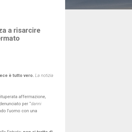
a a risarcire
fermato
vece è tutto vero.
La notizia
 vituperata affermazione,
 denunciato per "
danni
nando l'uomo con una