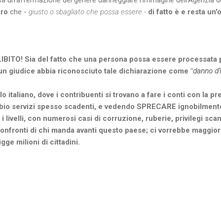
 un'affermazione del genere danneggiare l'immagine dell'Agenzia de
ero
che -
giusto o sbagliato che possa essere -
di fatto è e resta un
ITO! Sia del fatto che una persona possa essere processata 
 un giudice abbia riconosciuto tale dichiarazione come "
danno d
 italiano, dove i contribuenti si trovano a fare i conti con la pre
io servizi spesso scadenti, e vedendo SPRECARE ignobilmente 
 i livelli, con numerosi casi di corruzione, ruberie, privilegi sca
confronti di chi manda avanti questo paese; ci vorrebbe mag
gge milioni di cittadini.