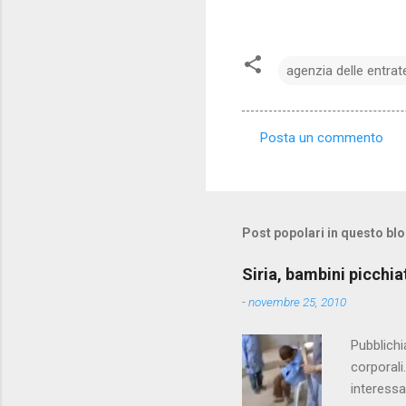
agenzia delle entrat
Posta un commento
C
o
m
m
Post popolari in questo bl
e
Siria, bambini picchia
n
-
novembre 25, 2010
t
i
Pubblichi
corporali
interessa