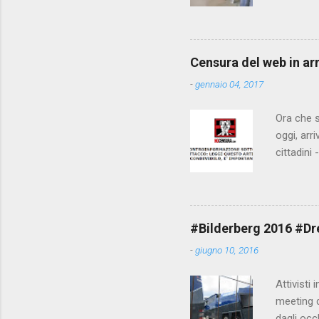
che il fi
state pun
Censura del web in ar
-
gennaio 04, 2017
Ora che s
oggi, arr
cittadini
arrivare 
AGCM (da
Matteo Re
che per l
#Bilderberg 2016 #Dres
sdoganame
-
giugno 10, 2016
un comune
censura. 
Attivisti 
meeting de
dagli occ